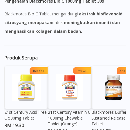
Pengenalan Blackmores Bio C 1000mg Tablet 30s
Blackmores Bio C Tablet mengandungi
ekstrak bioflavonoid
sitrus
yang merupakan
untuk
meningkatkan imuniti dan
menghasilkan kolagen dalam badan.
Produk Serupa
16% OFF
18% OFF
37% OF
21st Century Acid Free
21st Century Vitamin C
Blackmores Buffere
C 500mg Tablet
1000mg Chewable
Sustained Release
Tablet (Orange)
Tablet
RM 19.30