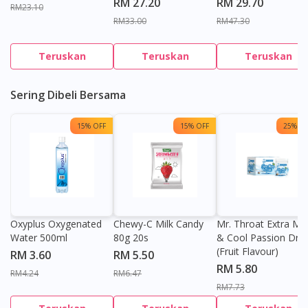
RM 27.20
RM 29.70
RM23.10
RM33.00
RM47.30
Teruskan
Teruskan
Teruskan
Sering Dibeli Bersama
15% OFF
15% OFF
25% OF
Oxyplus Oxygenated
Chewy-C Milk Candy
Mr. Throat Extra Min
Water 500ml
80g 20s
& Cool Passion Dro
(Fruit Flavour)
RM 3.60
RM 5.50
RM 5.80
RM4.24
RM6.47
RM7.73