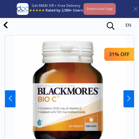
Get RM30 Off + Free Delivery
Download App
★★★★★
Rated by 2,500+ Users
EN
31% OFF