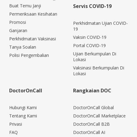
Buat Temu Janji
Servis COVID-19
Permeriksaan Kesihatan
Promosi
Perkhidmatan Ujian COVID-
19
Ganjaran
Vaksin COVID-19
Perkhidmatan Vaksinasi
Portal COVID-19
Tanya Soalan
Ujian Berkumpulan Di
Polisi Pengembalian
Lokasi
Vaksinasi Berkumpulan Di
Lokasi
DoctorOnCall
Rangkaian DOC
Hubungi Kami
DoctorOnCall Global
Tentang Kami
DoctorOnCall Marketplace
Privasi
DoctorOnCall B2B
FAQ
DoctorOnCall AI