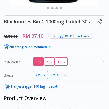
Blackmores Bio C 1000mg Tablet 30s
RM 37.10
RM53.90
Sehingga RM41.11 Cashback
990 orang telah membeli ini
30s
60s
120s
Pilih Varian
RM 12
RM 4
Baucar
Hanya tinggal 100 lagi - cepat!
Product Overview