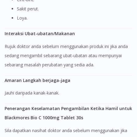
Sakit perut.
Loya.
Interaksi Ubat-ubatan/Makanan
Rujuk doktor anda sebelum menggunakan produk ini jika anda
sedang mengambil sebarang ubat-ubatan atau mempunyai
Visit DoctorOnCall Singapore
sebarang masalah perubatan yang sedia ada.
You seem to be shopping from Singapore
Amaran Langkah berjaga-jaga
Jauhi daripada kanak-kanak.
You are currently on DoctorOnCall.com.my, our Malaysian
site.
Penerangan Keselamatan Pengambilan Ketika Hamil untuk
To serve you better, would you like to head over to
Blackmores Bio C 1000mg Tablet 30s
DoctorOnCall Singapore
?
Sila dapatkan nasihat doktor anda sebelum menggunakan jika
Continue to DoctorOnCall Singapore