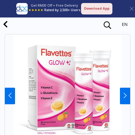
Get RM30 Off + Free Delivery
Download App
★★★★★
Rated by 2,500+ Users
EN