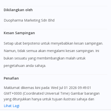
Dikilangkan oleh
Duopharma Marketing Sdn Bhd
Kesan Sampingan
Setiap ubat berpotensi untuk menyebabkan kesan sampingan.
Namun, tidak semua akan mengalami kesan sampingan. Ini
bukan sesuatu yang membimbangkan malah untuk
pengetahuan anda sahaja.
Penafian
Maklumat dikemas kini pada: Wed Jul 01 2026 09:49:01
GMT+0000 (Coordinated Universal Time) Gambar barangan
yang ditunjukkan hanya untuk tujuan ilustrasi sahaja dan
mungkin tidak seperti produk yang sebenar
Lihat Lagi