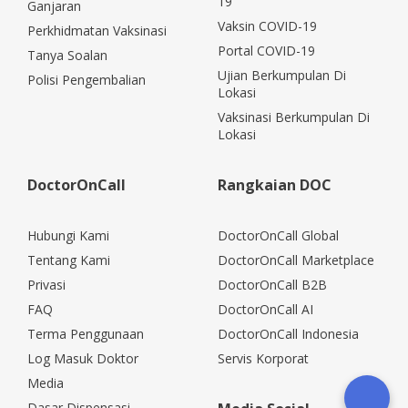
19
Ganjaran
Vaksin COVID-19
Perkhidmatan Vaksinasi
Portal COVID-19
Tanya Soalan
Ujian Berkumpulan Di
Polisi Pengembalian
Lokasi
Vaksinasi Berkumpulan Di
Lokasi
DoctorOnCall
Rangkaian DOC
Hubungi Kami
DoctorOnCall Global
Tentang Kami
DoctorOnCall Marketplace
Privasi
DoctorOnCall B2B
FAQ
DoctorOnCall AI
Terma Penggunaan
DoctorOnCall Indonesia
Log Masuk Doktor
Servis Korporat
Media
Dasar Dispensasi