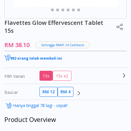
Flavettes Glow Effervescent Tablet
15s
RM 38.10
Sehingga RM41.14 Cashback
992 orang telah membeli ini
15s
15s x2
Pilih Varian
RM 12
RM 4
Baucar
Hanya tinggal 78 lagi - cepat!
Product Overview