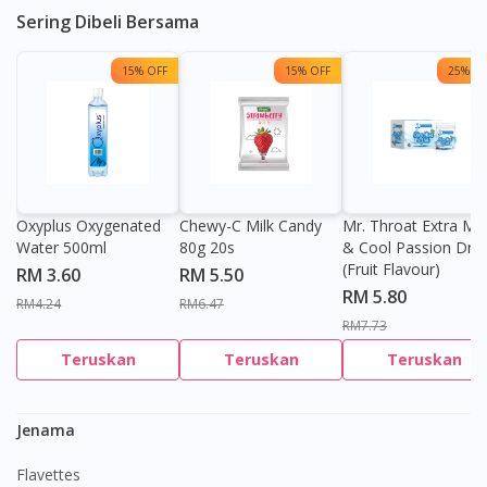
Sering Dibeli Bersama
15% OFF
15% OFF
25% OF
Oxyplus Oxygenated
Chewy-C Milk Candy
Mr. Throat Extra Min
Water 500ml
80g 20s
& Cool Passion Dro
(Fruit Flavour)
RM 3.60
RM 5.50
RM 5.80
RM4.24
RM6.47
RM7.73
Teruskan
Teruskan
Teruskan
Jenama
Flavettes