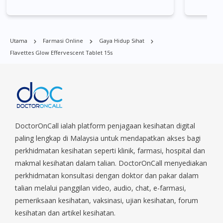
Bishan, Bukit Batok, Bukit Merah, Bukit Panjang, Bukit Timah,
Boat Quay, Buona Vista, Beach Road, Bugis, Balestier, Boon
Lay, Central Area, Choa Chu Kang, Clementi, Chinatown,
Utama
Farmasi Online
Gaya Hidup Sihat
Commonwealt, City Hall, Clarke Quay, Changi Airport, Changi
Flavettes Glow Effervescent Tablet 15s
Village, Clementi Park, Dairy Farm, Eunos, East Coast, Farrer
Park, Geylang, Hougang, Harbourfront, Holland, Jurong, Jurong
East, Jurong West, Kallang/ Whampoa, Lim Chu Kang, Marine
Parade, Marina, Macpherson, Mandai, Newton, Novena,
Orchard, Pasir Ris, Punggol, Potong Pasir, Paya Lebar,
Queenstown, Raffles Place, Rochor, River Valley, Sembawang,
Sengkang, Serangoon, Serangoon Rd, Seletar, Tampines, Toa
DoctorOnCall ialah platform penjagaan kesihatan digital
Payoh, Tanjong Pagar, Telok Blangah, Tanglin, Thomson, Tuas,
paling lengkap di Malaysia untuk mendapatkan akses bagi
Tengah, Upper East Coast, Upper Bukit Timah, Upper Thomson,
perkhidmatan kesihatan seperti klinik, farmasi, hospital dan
Woodlands, West Coast, Yishun, Yio Chu Kang.
makmal kesihatan dalam talian. DoctorOnCall menyediakan
perkhidmatan konsultasi dengan doktor dan pakar dalam
talian melalui panggilan video, audio, chat, e-farmasi,
pemeriksaan kesihatan, vaksinasi, ujian kesihatan, forum
kesihatan dan artikel kesihatan.