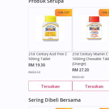
Produk Serupa
16% OFF
18% 
21st Century Acid Free C
21st Century Vitamin C
500mg Tablet
1000mg Chewable Tabl
(Orange)
RM 19.30
RM 27.20
RM23.10
RM33.00
Teruskan
Teruskan
Sering Dibeli Bersama