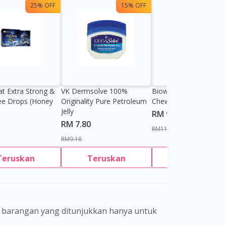
25% OFF
15% OFF
13%
at Extra Strong &
VK Dermsolve 100%
Biowell Zeero 200mg
ee Drops (Honey
Originality Pure Petroleum
Chewable Tablet
Jelly
RM 9.80
RM 7.80
RM11.27
RM9.18
Teruskan
Teruskan
Teruskan