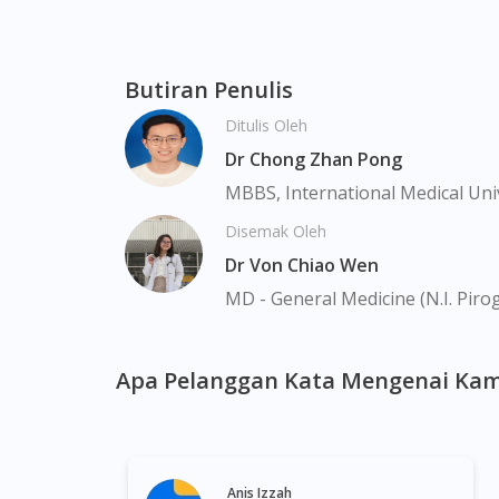
Usana Proflavanol C100 Tablet 56s boleh did
Bukit Merah, Bukit Panjang, Bukit Timah, Bo
Chinatown, Commonwealt, City Hall, Clarke Q
Geylang, Hougang, Harbourfront, Holland, 
Butiran Penulis
Macpherson, Mandai, Newton, Novena, Orchar
Ditulis Oleh
Sembawang, Sengkang, Serangoon, Serangoo
Tengah, Upper East Coast, Upper Bukit Tim
Dr Chong Zhan Pong
MBBS, International Medical Uni
Disemak Oleh
Dr Von Chiao Wen
MD - General Medicine (N.I. Piro
Apa Pelanggan Kata Mengenai Kam
Anis Izzah