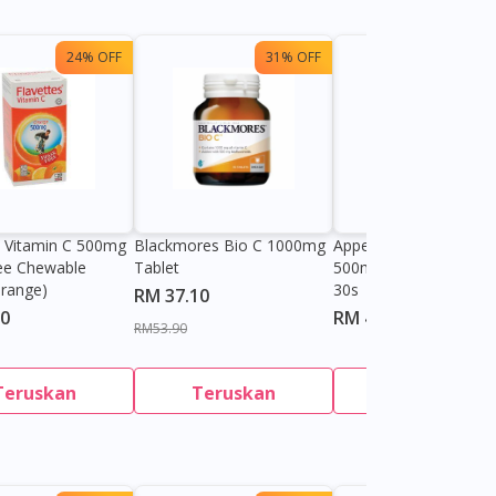
24% OFF
31% OFF
s Vitamin C 500mg
Blackmores Bio C 1000mg
Appeton Essentials Act
ee Chewable
Tablet
500mg Chewable Tabl
Orange)
30s
RM 37.10
90
RM 42.00
RM53.90
Teruskan
Teruskan
Teruskan