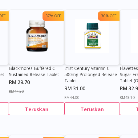
OFF
37% OFF
30% OFF
Blackmores Buffered C
21st Century Vitamin C
Flavette
et
Sustained Release Tablet
500mg Prolonged Release
Sugar Fr
Tablet
Tablet (
RM 29.70
RM 31.00
RM 32.
RM47.30
RM44.00
RM43.10
Teruskan
Teruskan