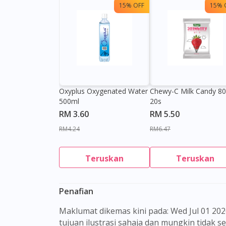
15% OFF
15% 
Oxyplus Oxygenated Water
Chewy-C Milk Candy 8
500ml
20s
RM 3.60
RM 5.50
RM4.24
RM6.47
Teruskan
Teruskan
Penafian
Maklumat dikemas kini pada: Wed Jul 01 2026 09:01:37 GMT+0000 (Coordinated Universal Time) Gambar barangan yang ditunjukkan hanya untuk
tujuan ilustrasi sahaja dan mungkin tidak 