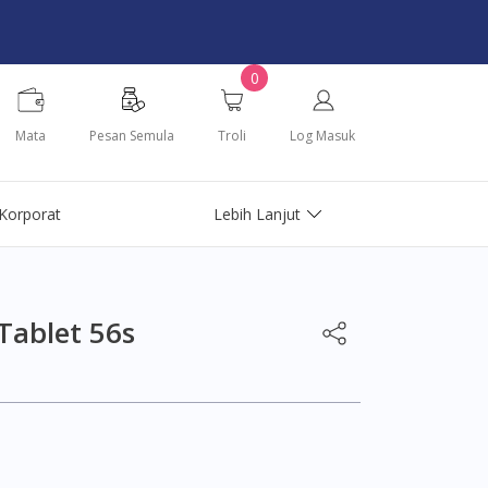
0
Mata
Pesan Semula
Troli
Log Masuk
Korporat
Lebih Lanjut
Tablet 56s