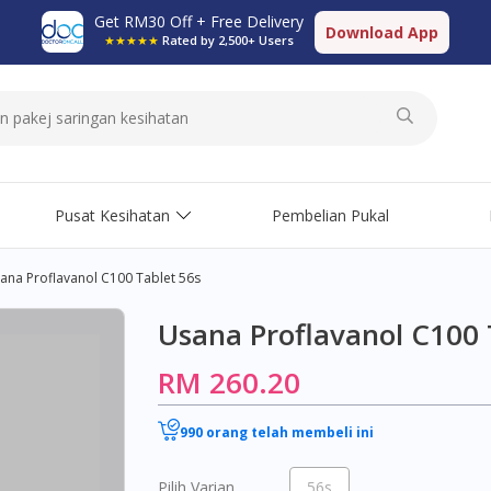
Get RM30 Off + Free Delivery
Download App
★★★★★
Rated by 2,500+ Users
Pusat Kesihatan
Pembelian Pukal
ana Proflavanol C100 Tablet 56s
Usana Proflavanol C100 
RM 260.20
990 orang telah membeli ini
Pilih Varian
56s