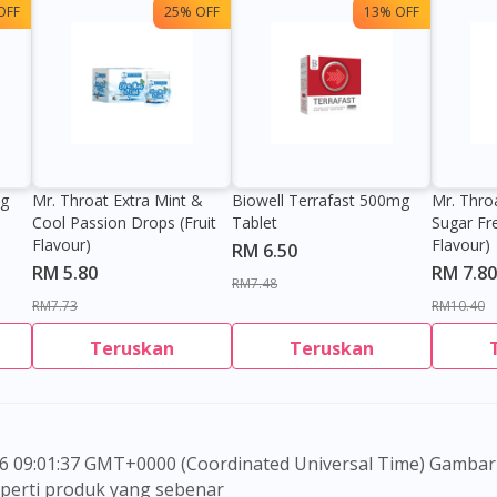
OFF
25% OFF
13% OFF
0g
Mr. Throat Extra Mint &
Biowell Terrafast 500mg
Mr. Thro
Cool Passion Drops (Fruit
Tablet
Sugar Fr
Flavour)
Flavour)
RM 6.50
RM 5.80
RM 7.80
RM7.48
RM7.73
RM10.40
Visit DoctorOnCall Singapore
Teruskan
Teruskan
You seem to be shopping from Singapore
You are currently on DoctorOnCall.com.my, our Malaysian site.
seperti produk yang sebenar