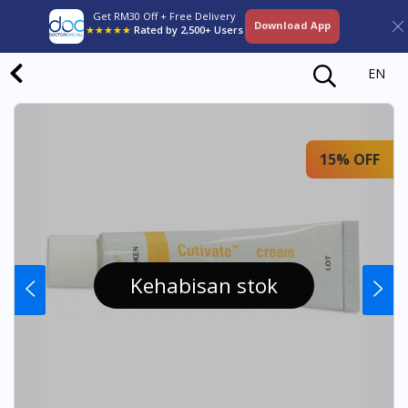
Get RM30 Off + Free Delivery
Download App
★★★★★
Rated by 2,500+ Users
EN
15% OFF
Kehabisan stok