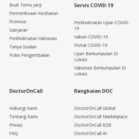
Buat Temu Janji
Servis COVID-19
Permeriksaan Kesihatan
Promosi
Perkhidmatan Ujian COVID-
19
Ganjaran
Vaksin COVID-19
Perkhidmatan Vaksinasi
Portal COVID-19
Tanya Soalan
Ujian Berkumpulan Di
Polisi Pengembalian
Lokasi
Vaksinasi Berkumpulan Di
Lokasi
DoctorOnCall
Rangkaian DOC
Hubungi Kami
DoctorOnCall Global
Tentang Kami
DoctorOnCall Marketplace
Privasi
DoctorOnCall B2B
FAQ
DoctorOnCall AI