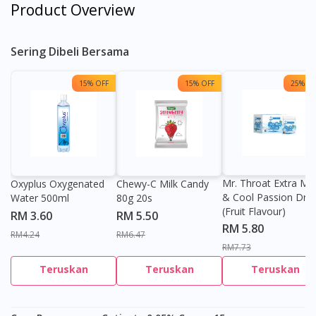
Product Overview
Sering Dibeli Bersama
15% OFF
15% OFF
25% OF
Mr. Throat Extra Min
Oxyplus Oxygenated
Chewy-C Milk Candy
& Cool Passion Dro
Water 500ml
80g 20s
(Fruit Flavour)
RM 3.60
RM 5.50
RM 5.80
RM4.24
RM6.47
RM7.73
Teruskan
Teruskan
Teruskan