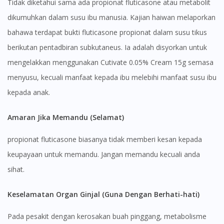
Tidak diketahui sama ada propionat fluticasone atau metabolit
dikumuhkan dalam susu ibu manusia. Kajian haiwan melaporkan
bahawa terdapat bukti fluticasone propionat dalam susu tikus
berikutan pentadbiran subkutaneus. Ia adalah disyorkan untuk
mengelakkan menggunakan Cutivate 0.05% Cream 15g semasa
menyusu, kecuali manfaat kepada ibu melebihi manfaat susu ibu
kepada anak.
Visit DoctorOnCall Singapore
Amaran Jika Memandu (Selamat)
You seem to be shopping from Singapore
propionat fluticasone biasanya tidak memberi kesan kepada
keupayaan untuk memandu. Jangan memandu kecuali anda
You are currently on DoctorOnCall.com.my, our Malaysian
site.
sihat.
To serve you better, would you like to head over to
Keselamatan Organ Ginjal (Guna Dengan Berhati-hati)
DoctorOnCall Singapore
?
Pada pesakit dengan kerosakan buah pinggang, metabolisme
Continue to DoctorOnCall Singapore