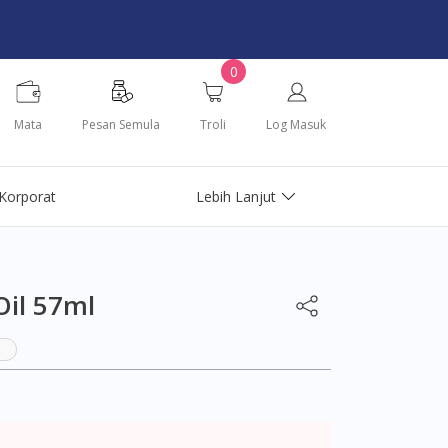
0
Mata
Pesan Semula
Troli
Log Masuk
Korporat
Lebih Lanjut
il 57ml