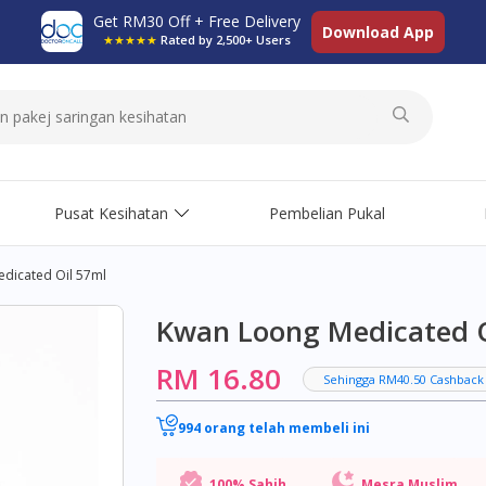
Get RM30 Off + Free Delivery
Download App
★★★★★
Rated by 2,500+ Users
Pusat Kesihatan
Pembelian Pukal
dicated Oil 57ml
Kwan Loong Medicated O
RM 16.80
Sehingga RM40.50 Cashback
994 orang telah membeli ini
100% Sahih
Mesra Muslim