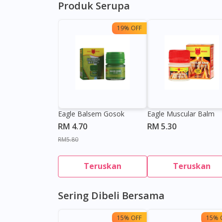
Produk Serupa
19% OFF
Eagle Balsem Gosok
Eagle Muscular Balm
RM 4.70
RM 5.30
RM5.80
Teruskan
Teruskan
Sering Dibeli Bersama
15% OFF
15% 