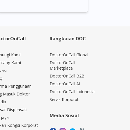
ctorOnCall
Rangkaian DOC
bungi Kami
DoctorOnCall Global
ntang Kami
DoctorOnCall
Marketplace
vasi
DoctorOnCall B2B
Q
DoctorOnCall AI
rma Penggunaan
DoctorOnCall Indonesia
g Masuk Doktor
Servis Korporat
dia
sar Dispensasi
Media Sosial
rjaya
kan Kongsi Korporat