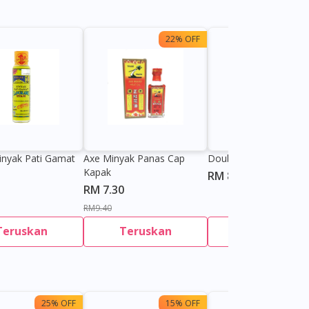
22% OFF
inyak Pati Gamat
Axe Minyak Panas Cap
Double Prawn Herbal O
Kapak
RM 8.90
RM 7.30
RM9.40
Teruskan
Teruskan
Teruskan
25% OFF
15% OFF
13%