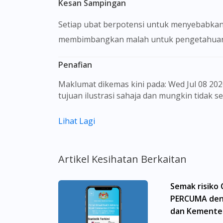
Kesan Sampingan
Setiap ubat berpotensi untuk menyebabkan
membimbangkan malah untuk pengetahuan 
Penafian
Maklumat dikemas kini pada: Wed Jul 08 2026 07:12:03 GMT+0000 (Coordinated Universal Time) Gambar barangan yang ditunjukkan hanya untuk
tujuan ilustrasi sahaja dan mungkin tidak 
Kandungan laman web ini adalah bertujuan
Lihat Lagi
sebagai rujukan kepada pengguna untuk m
dan kesan sampingan ubat-ubatan mungkin
untuk membuat diagnosis atau rawatan sendi
Artikel Kesihatan Berkaitan
sebelum mengambil atau menggunakan seba
aspek tentang ubat-ubatan yang berkenaan
Semak risiko
menggantikannya.
PERCUMA den
Pemberian ubat-ubatan yang memerlukan pre
dan Kementer
yang berdaftar di bawah Majlis Perubatan 