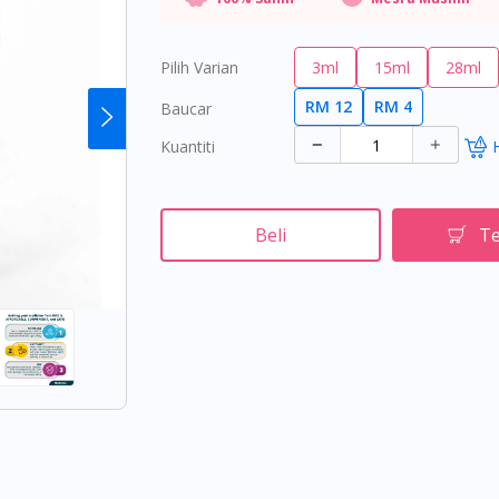
Pilih Varian
3ml
15ml
28ml
RM 12
RM 4
Baucar
Kuantiti
Beli
Te