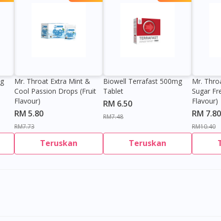
0g
Mr. Throat Extra Mint &
Biowell Terrafast 500mg
Mr. Thro
Cool Passion Drops (Fruit
Tablet
Sugar Fr
Flavour)
Flavour)
RM 6.50
RM 5.80
RM 7.80
RM7.48
RM7.73
RM10.40
Teruskan
Teruskan
Visit DoctorOnCall Singapore