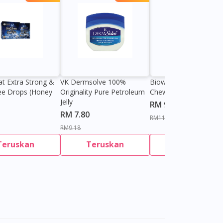
at Extra Strong &
VK Dermsolve 100%
Biowell Zeero 200mg
ee Drops (Honey
Originality Pure Petroleum
Chewable Tablet
Jelly
RM 9.80
RM 7.80
RM11.27
RM9.18
Teruskan
Teruskan
Teruskan