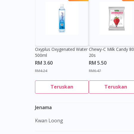
Oxyplus Oxygenated Water
Chewy-C Milk Candy 8
500ml
20s
RM 3.60
RM 5.50
RM4.24
RM6.47
Teruskan
Teruskan
Jenama
Kwan Loong