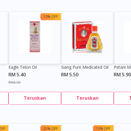
10% OFF
Eagle Telon Oil
Siang Pure Medicated Oil
Petani M
RM 5.40
RM 5.50
RM 5.90
RM6.00
Teruskan
Teruskan
OFF
25% OFF
13% OFF