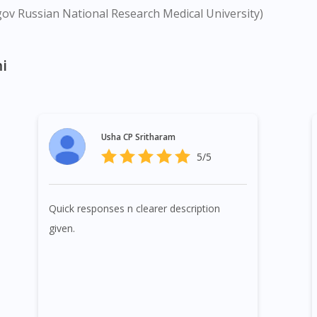
gov Russian National Research Medical University)
i
Usha CP Sritharam
5/5
Quick responses n clearer description
given.