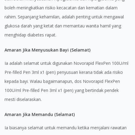
boleh meningkatkan risiko kecacatan dan kematian dalam
rahim. Sepanjang kehamilan, adalah penting untuk mengawal
glukosa darah yang ketat dan memantau wanita hamil yang
menghidap diabetes rapat.
Visit DoctorOnCall Singapore
Amaran Jika Menyusukan Bayi (Selamat)
Ia adalah selamat untuk digunakan Novorapid FlexPen 100U/ml
You seem to be shopping from Singapore
Pre-filled Pen 3ml x1 (pen) penyusuan kerana tidak ada risiko
kepada bayi. Walau bagaimanapun, dos Novorapid FlexPen
You are currently on DoctorOnCall.com.my, our Malaysian
100U/ml Pre-filled Pen 3ml x1 (pen) yang bertindak pendek
site.
mesti diselaraskan.
To serve you better, would you like to head over to
DoctorOnCall Singapore
?
Amaran Jika Memandu (Selamat)
Continue to DoctorOnCall Singapore
Ia biasanya selamat untuk memandu ketika menjalani rawatan
No, please do not redirect me