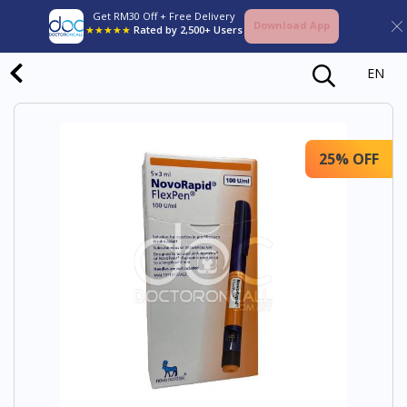
Get RM30 Off + Free Delivery
Download App
★★★★★
Rated by 2,500+ Users
EN
25% OFF