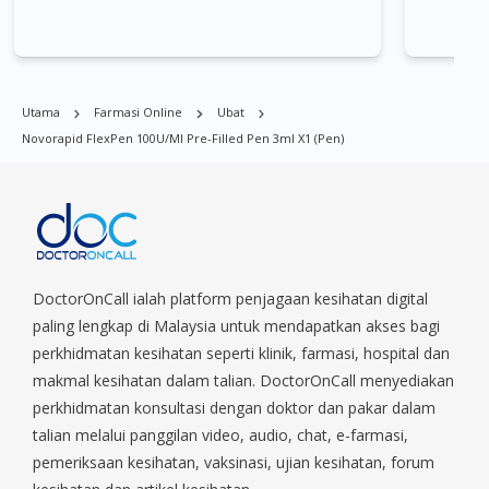
didapati di banyak tempat di Singapura. Ang Mo Kio, Alexandra,
Admiralty, Bedok, Bishan, Bukit Batok, Bukit Merah, Bukit
Panjang, Bukit Timah, Boat Quay, Buona Vista, Beach Road,
Bugis, Balestier, Boon Lay, Central Area, Choa Chu Kang,
Utama
Farmasi Online
Ubat
Clementi, Chinatown, Commonwealt, City Hall, Clarke Quay,
Novorapid FlexPen 100U/ml Pre-Filled Pen 3ml X1 (pen)
Changi Airport, Changi Village, Clementi Park, Dairy Farm,
Eunos, East Coast, Farrer Park, Geylang, Hougang,
Harbourfront, Holland, Jurong, Jurong East, Jurong West,
Kallang/ Whampoa, Lim Chu Kang, Marine Parade, Marina,
Macpherson, Mandai, Newton, Novena, Orchard, Pasir Ris,
Punggol, Potong Pasir, Paya Lebar, Queenstown, Raffles Place,
Rochor, River Valley, Sembawang, Sengkang, Serangoon,
DoctorOnCall ialah platform penjagaan kesihatan digital
Serangoon Rd, Seletar, Tampines, Toa Payoh, Tanjong Pagar,
paling lengkap di Malaysia untuk mendapatkan akses bagi
Telok Blangah, Tanglin, Thomson, Tuas, Tengah, Upper East
perkhidmatan kesihatan seperti klinik, farmasi, hospital dan
Coast, Upper Bukit Timah, Upper Thomson, Woodlands, West
makmal kesihatan dalam talian. DoctorOnCall menyediakan
Coast, Yishun, Yio Chu Kang.
perkhidmatan konsultasi dengan doktor dan pakar dalam
talian melalui panggilan video, audio, chat, e-farmasi,
pemeriksaan kesihatan, vaksinasi, ujian kesihatan, forum