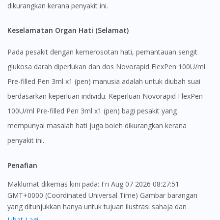
dikurangkan kerana penyakit ini.
Keselamatan Organ Hati (Selamat)
Pada pesakit dengan kemerosotan hati, pemantauan sengit
glukosa darah diperlukan dan dos Novorapid FlexPen 100U/ml
Pre-filled Pen 3ml x1 (pen) manusia adalah untuk diubah suai
berdasarkan keperluan individu. Keperluan Novorapid FlexPen
100U/ml Pre-filled Pen 3ml x1 (pen) bagi pesakit yang
mempunyai masalah hati juga boleh dikurangkan kerana
penyakit ini.
Penafian
Maklumat dikemas kini pada: Fri Aug 07 2026 08:27:51
GMT+0000 (Coordinated Universal Time) Gambar barangan
yang ditunjukkan hanya untuk tujuan ilustrasi sahaja dan
mungkin tidak seperti produk yang sebenar
Lihat Lagi