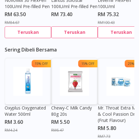
NovoMix 30 FlexPen
Lantus Solostar
Levemir FlexPen
100U/ml Pre-filled Pen
100IU/ml Pre-filled Pen
100U/ml
RM 63.50
RM 73.40
RM 75.32
RM84.67
RM100.43
Teruskan
Teruskan
Teruskan
Sering Dibeli Bersama
15% OFF
15% OFF
25% OF
Oxyplus Oxygenated
Chewy-C Milk Candy
Mr. Throat Extra Min
Water 500ml
80g 20s
& Cool Passion Dro
(Fruit Flavour)
RM 3.60
RM 5.50
RM 5.80
RM4.24
RM6.47
RM7.73