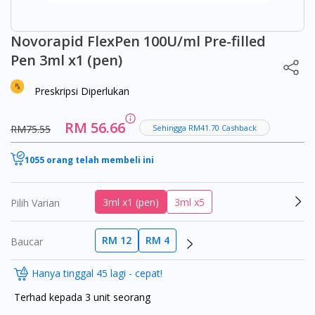
Novorapid FlexPen 100U/ml Pre-filled
Pen 3ml x1 (pen)
Preskripsi Diperlukan
RM 56.66
RM75.55
Sehingga RM41.70 Cashback
1055 orang telah membeli ini
3ml x1 (pen)
3ml x5
Pilih Varian
RM 12
RM 4
Baucar
Hanya tinggal 45 lagi - cepat!
Terhad kepada 3 unit seorang