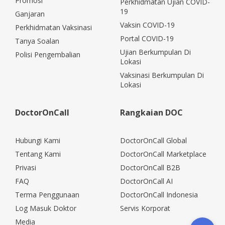
Promosi
Perkhidmatan Ujian COVID-
19
Ganjaran
Vaksin COVID-19
Perkhidmatan Vaksinasi
Portal COVID-19
Tanya Soalan
Ujian Berkumpulan Di
Polisi Pengembalian
Lokasi
Vaksinasi Berkumpulan Di
Lokasi
DoctorOnCall
Rangkaian DOC
Hubungi Kami
DoctorOnCall Global
Tentang Kami
DoctorOnCall Marketplace
Privasi
DoctorOnCall B2B
FAQ
DoctorOnCall AI
Terma Penggunaan
DoctorOnCall Indonesia
Log Masuk Doktor
Servis Korporat
Media