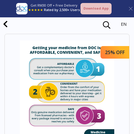
Get RM30 Off + Free Delivery
Download App
★★★★★
Rated by 2,500+ Users
EN
25% OFF