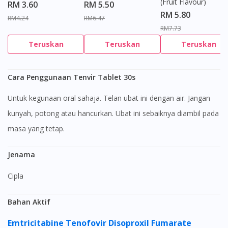
(Fruit Flavour)
RM 3.60
RM 5.50
RM 5.80
RM4.24
RM6.47
RM7.73
Teruskan
Teruskan
Teruskan
Cara Penggunaan Tenvir Tablet 30s
Untuk kegunaan oral sahaja. Telan ubat ini dengan air. Jangan
kunyah, potong atau hancurkan. Ubat ini sebaiknya diambil pada
masa yang tetap.
Jenama
Cipla
Bahan Aktif
Emtricitabine
Tenofovir Disoproxil Fumarate