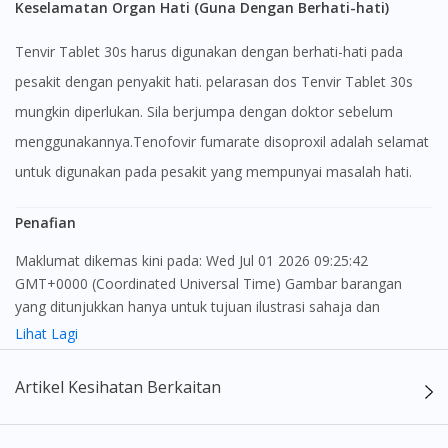
Keselamatan Organ Hati (Guna Dengan Berhati-hati)
Tenvir Tablet 30s harus digunakan dengan berhati-hati pada
pesakit dengan penyakit hati. pelarasan dos Tenvir Tablet 30s
mungkin diperlukan. Sila berjumpa dengan doktor sebelum
menggunakannya.Tenofovir fumarate disoproxil adalah selamat
untuk digunakan pada pesakit yang mempunyai masalah hati.
Penafian
Maklumat dikemas kini pada: Wed Jul 01 2026 09:25:42
GMT+0000 (Coordinated Universal Time) Gambar barangan
yang ditunjukkan hanya untuk tujuan ilustrasi sahaja dan
mungkin tidak seperti produk yang sebenar
Lihat Lagi
Kandungan laman web ini adalah bertujuan untuk memberi
Artikel Kesihatan Berkaitan
maklumat sahaja, bagi kegunaan para pengamal perubatan dan
bukan bertujuan sebagai rujukan kepada pengguna untuk
membuat sebarang pembelian atau menggantikan nasihat