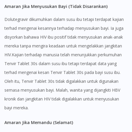
Amaran Jika Menyusukan Bayi (Tidak Disarankan)
Dolutegravir dikumuhkan dalam susu ibu tetapi terdapat kajian
Visit DoctorOnCall Singapore
terhad mengenai kesannya terhadap menyusukan bayi. Ia juga
disyorkan bahawa HIV ibu positif tidak menyusukan anak-anak
You seem to be shopping from Singapore
mereka tanpa mengira keadaan untuk mengelakkan jangkitan
HIV.Kajian terhadap manusia telah menunjukkan perkumuhan
Tenvir Tablet 30s dalam susu ibu tetapi terdapat data yang
You are currently on DoctorOnCall.com.my, our Malaysian
site.
terhad mengenai kesan Tenvir Tablet 30s pada bayi susu ibu.
To serve you better, would you like to head over to
Oleh itu, Tenvir Tablet 30s tidak digalakkan untuk digunakan
DoctorOnCall Singapore
?
semasa menyusukan bayi. Malah, wanita yang dijangkiti HBV
Continue to DoctorOnCall Singapore
kronik dan jangkitan HIV tidak digalakkan untuk menyusukan
bayi mereka.
No, please do not redirect me
Amaran Jika Memandu (Selamat)