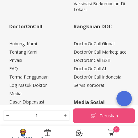
Vaksinasi Berkumpulan Di
Lokasi
DoctorOnCall
Rangkaian DOC
Hubungi Kami
DoctorOnCall Global
Tentang Kami
DoctorOnCall Marketplace
Privasi
DoctorOnCall B2B
FAQ
DoctorOnCall AI
Terma Penggunaan
DoctorOnCall Indonesia
Log Masuk Doktor
Servis Korporat
Media
Dasar Dispensasi
Media Sosial
Kerjaya
Teruskan
Rakan Kongsi Korporat
Polisi Pemulangan
0