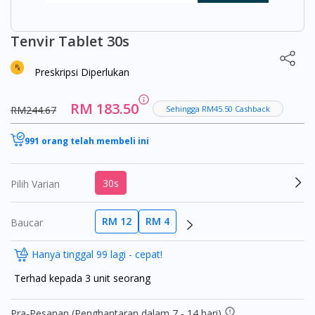
Tenvir Tablet 30s
Preskripsi Diperlukan
RM 183.50
RM244.67
Sehingga RM45.50 Cashback
991 orang telah membeli ini
30s
Pilih Varian
RM 12
RM 4
Baucar
Hanya tinggal 99 lagi - cepat!
Terhad kepada 3 unit seorang
Pra-Pesanan (Penghantaran dalam 7 - 14 hari)