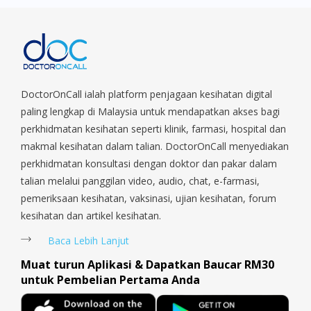
Harbourfront, Holland, Jurong, Jurong East, Jurong West,
Kallang/ Whampoa, Lim Chu Kang, Marine Parade, Marina,
Macpherson, Mandai, Newton, Novena, Orchard, Pasir Ris,
Punggol, Potong Pasir, Paya Lebar, Queenstown, Raffles Place,
Rochor, River Valley, Sembawang, Sengkang, Serangoon,
Serangoon Rd, Seletar, Tampines, Toa Payoh, Tanjong Pagar,
DoctorOnCall ialah platform penjagaan kesihatan digital
Telok Blangah, Tanglin, Thomson, Tuas, Tengah, Upper East
paling lengkap di Malaysia untuk mendapatkan akses bagi
Coast, Upper Bukit Timah, Upper Thomson, Woodlands, West
perkhidmatan kesihatan seperti klinik, farmasi, hospital dan
Coast, Yishun, Yio Chu Kang.
makmal kesihatan dalam talian. DoctorOnCall menyediakan
perkhidmatan konsultasi dengan doktor dan pakar dalam
talian melalui panggilan video, audio, chat, e-farmasi,
pemeriksaan kesihatan, vaksinasi, ujian kesihatan, forum
kesihatan dan artikel kesihatan.
Baca Lebih Lanjut
Muat turun Aplikasi & Dapatkan Baucar RM30
untuk Pembelian Pertama Anda