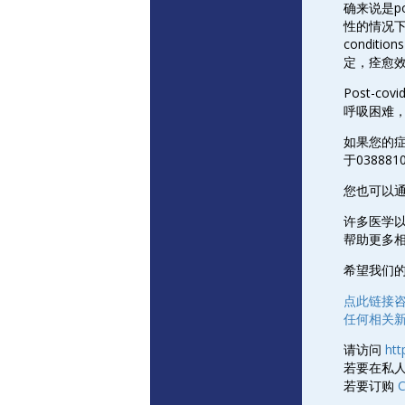
确来说是po
性的情况下
condi
定，痊愈
Post-c
呼吸困难
如果您的症
于038881
您也可以
许多医学
帮助更多
希望我们
点此链接
任何相关新
请访问
htt
若要在私
若要订购
C