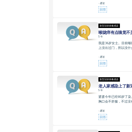
- 匿名
回答
新型冠状病毒感染
喉咙痒有点嗅觉不灵
5 年
我是36岁女士。目前
上没出过门，所以没什
- 匿名
回答
新型冠状病毒感染
老人家感染上了新
5 年
婆婆今年已经80岁了
胸口会不舒服，不过没
- 匿名
回答