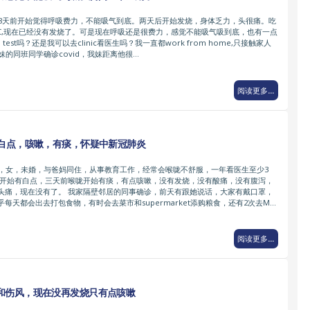
。8天前开始觉得呼吸费力，不能吸气到底。两天后开始发烧，身体乏力，头很痛。吃
amin C,现在已经没有发烧了。可是现在呼吸还是很费力，感觉不能吸气吸到底，也有一点
test吗？还是我可以去clinic看医生吗？我一直都work from home,只接触家人
妹的同班同学确诊covid，我妹距离他很…
阅读更多...
有白点，咳嗽，有痰，怀疑中新冠肺炎
岁，女，未婚，与爸妈同住，从事教育工作，经常会喉咙不舒服，一年看医生至少3
咙开始有白点，三天前喉咙开始有痰，有点咳嗽，没有发烧，没有酸痛，没有腹泻，
头痛，现在没有了。 我家隔壁邻居的同事确诊，前天有跟她说话，大家有戴口罩，
每天都会出去打包食物，有时会去菜市和supermarket添购粮食，还有2次去M…
阅读更多...
和伤风，现在没再发烧只有点咳嗽