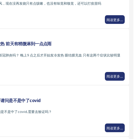
风，现在没再发烧只有点咳嗽，也没有味觉和嗅觉，还可以打疫苗吗
阅读更多...
发热 前天有稍微淋到一点点雨
冠肺炎吗？ 晚上9 点之后才开始发冷发热 眼结膜充血 只有这两个症状比较明显
阅读更多...
请问是不是中了covid
是不是中了covid,需要去验证吗？
阅读更多...