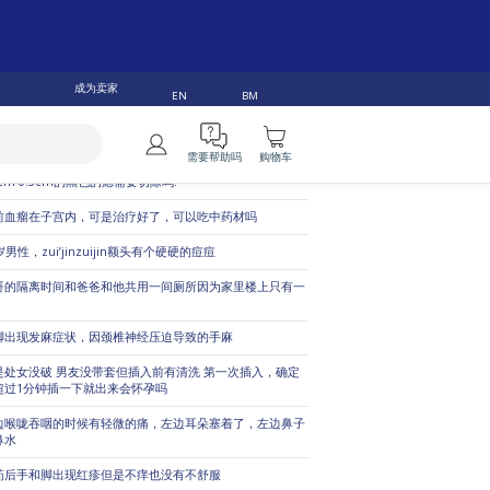
门问题
成为卖家
EN
BM
的痘痘效了又来 现在脸又多痘痘印 请医生帮帮我。
头部位有肉粒，最近开始变大到快和乳头一样大小了
需要帮助吗
购物车
4cm-0.5cm的黑色的痣需要切除吗?
前血瘤在子宫内，可是治疗好了，可以吃中药材吗
岁男性，zui’jinzuijin额头有个硬硬的痘痘
哥的隔离时间和爸爸和他共用一间厕所因为家里楼上只有一
脚出现发麻症状，因颈椎神经压迫导致的手麻
是处女没破 男友没带套但插入前有清洗 第一次插入，确定
超过1分钟插一下就出来会怀孕吗
边喉咙吞咽的时候有轻微的痛，左边耳朵塞着了，左边鼻子
鼻水
药后手和脚出现红疹但是不痒也没有不舒服