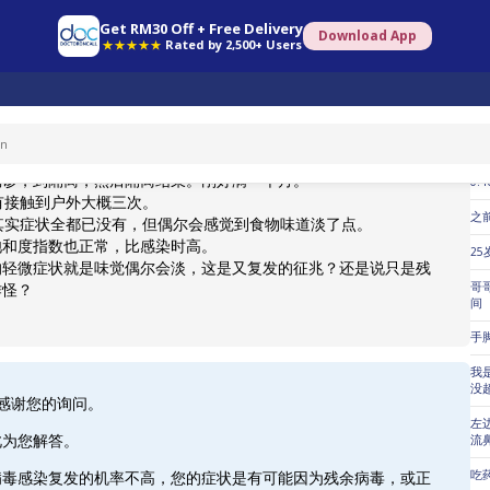
Get RM30 Off + Free Delivery
Download App
★★★★★
Rated by 2,500+ Users
热
我
一个月，症状本已恢复但这两天好像又有轻微症状
乳
确诊，到隔离，然后隔离结束。刚好满一个月。
0.
有接触到户外大概三次。
之
其实症状全都已没有，但偶尔会感觉到食物味道淡了点。
饱和度指数也正常，比感染时高。
25
的轻微症状就是味觉偶尔会淡，这是又复发的征兆？还是说只是残
哥
作怪？
间
手
我
没
常感谢您的询问。
左
此为您解答。
流
吃
病毒感染复发的机率不高，您的症状是有可能因为残余病毒，或正