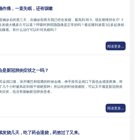
隐作痛，一直失眠，还有咳嗽
是确诊后的第三天，在确诊前两天我已经在发烧，最高到38.9。现在都维持在37. 5
问医生发烧大概多久可以退？呼吸时肺部隐隐痛是正常的吗？最近睡到凌晨3点多起身就
法睡着。有什么治疗可以针对失眠吗？
阅读更多...
会是新冠肺炎症状之一吗？
，耳朵洞口痛，张开嘴巴和咀嚼的时候会痛，伸手按耳朵洞口下面也会感觉疼痛，昨
了几个小时被风吹到很干很硬那种）所以吃的时候很难咬，可以又不懂是新冠肺炎
炎症状，也没有接触新冠肺炎患者。
阅读更多...
续发烧几天，吃了药会退烧，药效过了又来。