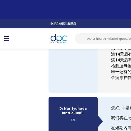
询问医生
新型冠状病毒感染
已隔离满一个月，症状本已恢复但这两天好像又有轻微症状...
您的在线医生和药店
匿名
已隔离满
4 年
25。女。
从检测，
满14天后
满14天后
检测血氧
唯一还有
余病毒在
您好, 非
Dr Nur Syuhada
binti Zulkifli
,
我们将在
4 年
在短期内