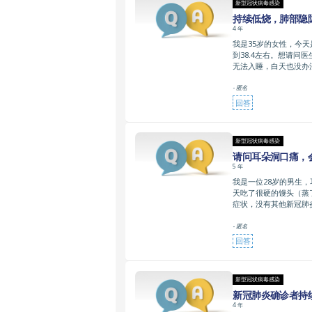
新型冠状病毒感染
持续低烧，肺部隐
4 年
我是35岁的女性，今天
到38.4左右。想请
无法入睡，白天也没办
- 匿名
回答
新型冠状病毒感染
请问耳朵洞口痛，
5 年
我是一位28岁的男生
天吃了很硬的馒头（蒸
症状，没有其他新冠肺
- 匿名
回答
新型冠状病毒感染
新冠肺炎确诊者持
4 年