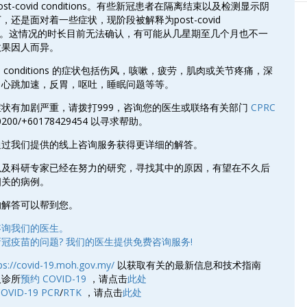
st-covid conditions。有些新冠患者在隔离结束以及检测显示阴
，还是面对着一些症状，现阶段被解释为post-covid
tions。这情况的时长目前无法确认，有可能从几星期至几个月也不一
效果因人而异。
ovid conditions 的症状包括伤风，咳嗽，疲劳，肌肉或关节疼痛，深
，心跳加速，反胃，呕吐，睡眠问题等等。
状有加剧严重，请拨打999，咨询您的医生或联络有关部门
CPRC
0200/+60178429454 以寻求帮助。
通过我们提供的线上咨询服务获得更详细的解答。
以及科研专家已经在努力的研究，寻找其中的原因，有望在不久后
相关的病例。
的解答可以帮到您。
咨询我们的医生。
冠疫苗的问题? 我们的医生提供免费咨询服务!
ps://covid-19.moh.gov.my/
以获取有关的最新信息和技术指南
人诊所
预约 COVID-19
，请点击
此处
OVID-19 PCR
/
RTK
，请点击
此处