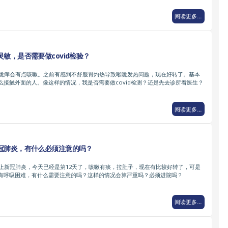
阅读更多...
敏，是否需要做covid检验？
喉咙痒会有点咳嗽。之前有感到不舒服胃灼热导致喉咙发热问题，现在好转了。基本
么接触外面的人。像这样的情况，我是否需要做covid检测？还是先去诊所看医生？
阅读更多...
冠肺炎，有什么必须注意的吗？
染上新冠肺炎，今天已经是第12天了，咳嗽有痰，拉肚子，现在有比较好转了，可是
有呼吸困难，有什么需要注意的吗？这样的情况会算严重吗？必须进院吗？
阅读更多...