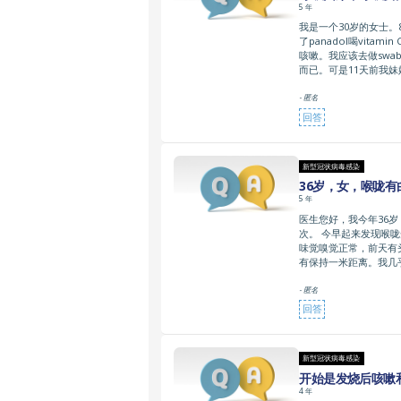
5 年
我是一个30岁的女士
了panadol喝vit
咳嗽。我应该去做swab 
而已。可是11天前我妹
- 匿名
回答
新型冠状病毒感染
36岁，女，喉咙
5 年
医生您好，我今年36
次。 今早起来发现喉
味觉嗅觉正常，前天有
有保持一米距离。我几乎
- 匿名
回答
新型冠状病毒感染
开始是发烧后咳嗽
4 年