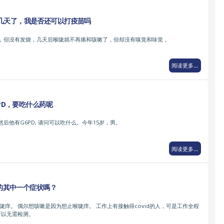
几天了，我是否还可以打疫苗吗
，但没有发烧，几天后喉咙就不再痛和咳嗽了，但却没有嗅觉和味觉，
阅读更多...
6PD，要吃什么药呢
后他有G6PD, 请问可以吃什么。今年15岁，男。
阅读更多...
 的其中一个症状嗎？
咙痒。 偶尔想咳嗽是因为想止喉咙痒。 工作上有接触得covid的人，可是工作全程
d. 所以无需检测。