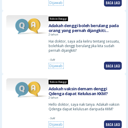
BACA LAGI
Dijawab
Vaksin Denggi
Adakah denggi boleh berulang pada
orang yang pernah dijangkiti
sebelumnya?
2 tahun
Hai doktor, saya ada keliru tentang sesuatu,
bolehkah denggi berulang jika kita sudah
pernah dijangkiti?
- Sulit
BACA LAGI
Dijawab
Vaksin Denggi
Adakah vaksin demam denggi
Qdenga dapat Kelulusan KKM?
2 tahun
Hello doktor, saya nak tanya. Adakah vaksin
Qdenga dapat kelulusan daripada KKM?
- Sulit
BACA LAGI
Dijawab