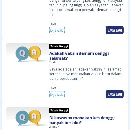
dengar di berita yang kes denggi di Malaysia
tahun ni paling tinggi. Boleh saya tahu apakah
simptom awal untu penyakit demam denggi
ni?
- Sulit
BACA LAGI
Dijawab
Vaksin Denggi
Adakah vaksin demam denggi
selamat?
2 tahun
Saya ada soalan, adakah vaksin ini selamat
kerana ianya merupakan vaksin baru dalam
dunia perubatan ini?
- Sulit
BACA LAGI
Dijawab
Vaksin Denggi
Di kawasan manakah kes denggi
banyak berlaku?
2 tahun