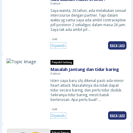
3 tahun
Saya wanita, 26 tahun, ada melakukan sexual
intercourse dengan partner. Tapi dalam
waktu yg sama saya ada ambil contraceptive
pill postinor 2 sekaligus dalam masa 24 jam.
Saya tak ada ambil pil …
- Sulit
BACA LAGI
Dijawab
Penyakit Jantung
Masalah Jantung dan tidur baring
3 tahun
Isteri saya baru shj dikenal pasti ada minor
heart attack. Masalahnya dia tidak dapat
tidur secara baring, dan perlu tidur duduk.
Sekiranya tidur baring, mesti batuk
berterusan. Apa perlu buat? …
- Sulit
BACA LAGI
Dijawab
Vaksin Denggi