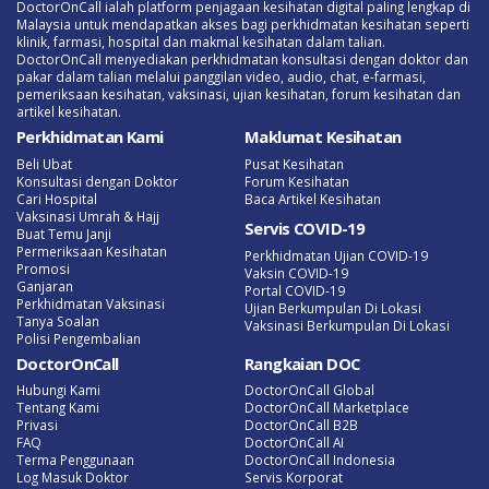
DoctorOnCall ialah platform penjagaan kesihatan digital paling lengkap di
Malaysia untuk mendapatkan akses bagi perkhidmatan kesihatan seperti
klinik, farmasi, hospital dan makmal kesihatan dalam talian.
DoctorOnCall menyediakan perkhidmatan konsultasi dengan doktor dan
pakar dalam talian melalui panggilan video, audio, chat, e-farmasi,
pemeriksaan kesihatan, vaksinasi, ujian kesihatan, forum kesihatan dan
artikel kesihatan.
Perkhidmatan Kami
Maklumat Kesihatan
Beli Ubat
Pusat Kesihatan
Konsultasi dengan Doktor
Forum Kesihatan
Cari Hospital
Baca Artikel Kesihatan
Vaksinasi Umrah & Hajj
Servis COVID-19
Buat Temu Janji
Permeriksaan Kesihatan
Perkhidmatan Ujian COVID-19
Promosi
Vaksin COVID-19
Ganjaran
Portal COVID-19
Perkhidmatan Vaksinasi
Ujian Berkumpulan Di Lokasi
Tanya Soalan
Vaksinasi Berkumpulan Di Lokasi
Polisi Pengembalian
DoctorOnCall
Rangkaian DOC
Hubungi Kami
DoctorOnCall Global
Tentang Kami
DoctorOnCall Marketplace
Privasi
DoctorOnCall B2B
FAQ
DoctorOnCall AI
Terma Penggunaan
DoctorOnCall Indonesia
Log Masuk Doktor
Servis Korporat