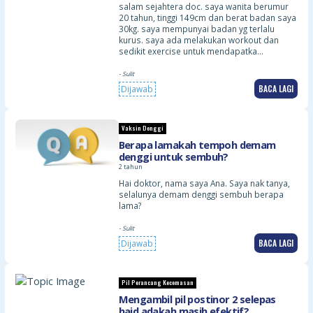
salam sejahtera doc. saya wanita berumur
20 tahun, tinggi 149cm dan berat badan saya
30kg. saya mempunyai badan yg terlalu
kurus. saya ada melakukan workout dan
sedikit exercise untuk mendapatka…
- Sulit
BACA LAGI
Dijawab
Vaksin Denggi
Berapa lamakah tempoh demam
denggi untuk sembuh?
2 tahun
Hai doktor, nama saya Ana. Saya nak tanya,
selalunya demam denggi sembuh berapa
lama?
- Sulit
BACA LAGI
Dijawab
Pil Perancang Kecemasan
Mengambil pil postinor 2 selepas
haid adakah masih efektif?