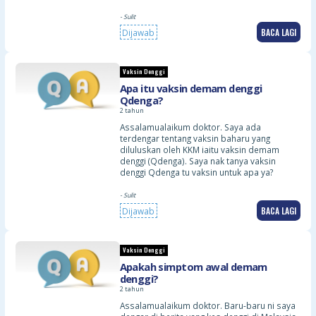
- Sulit
BACA LAGI
Dijawab
Vaksin Denggi
Apa itu vaksin demam denggi
Qdenga?
2 tahun
Assalamualaikum doktor. Saya ada
terdengar tentang vaksin baharu yang
diluluskan oleh KKM iaitu vaksin demam
denggi (Qdenga). Saya nak tanya vaksin
denggi Qdenga tu vaksin untuk apa ya?
- Sulit
BACA LAGI
Dijawab
Vaksin Denggi
Apakah simptom awal demam
denggi?
2 tahun
Assalamualaikum doktor. Baru-baru ni saya