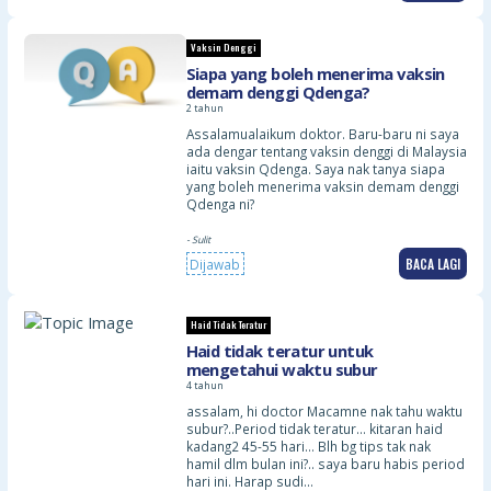
Vaksin Denggi
Siapa yang boleh menerima vaksin
demam denggi Qdenga?
2 tahun
Assalamualaikum doktor. Baru-baru ni saya
ada dengar tentang vaksin denggi di Malaysia
iaitu vaksin Qdenga. Saya nak tanya siapa
yang boleh menerima vaksin demam denggi
Qdenga ni?
- Sulit
BACA LAGI
Dijawab
Haid Tidak Teratur
Haid tidak teratur untuk
mengetahui waktu subur
4 tahun
assalam, hi doctor Macamne nak tahu waktu
subur?..Period tidak teratur… kitaran haid
kadang2 45-55 hari… Blh bg tips tak nak
hamil dlm bulan ini?.. saya baru habis period
hari ini. Harap sudi…