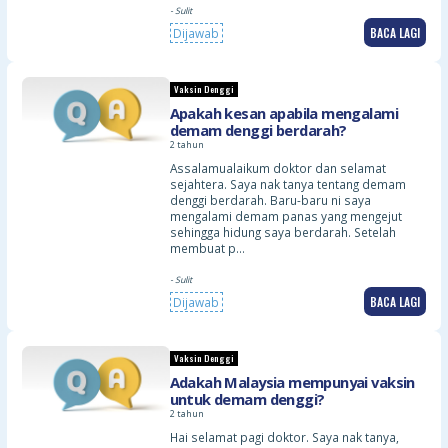
- Sulit
BACA LAGI
Dijawab
Vaksin Denggi
Apakah kesan apabila mengalami
demam denggi berdarah?
2 tahun
Assalamualaikum doktor dan selamat
sejahtera. Saya nak tanya tentang demam
denggi berdarah. Baru-baru ni saya
mengalami demam panas yang mengejut
sehingga hidung saya berdarah. Setelah
membuat p…
- Sulit
BACA LAGI
Dijawab
Vaksin Denggi
Adakah Malaysia mempunyai vaksin
untuk demam denggi?
2 tahun
Hai selamat pagi doktor. Saya nak tanya,