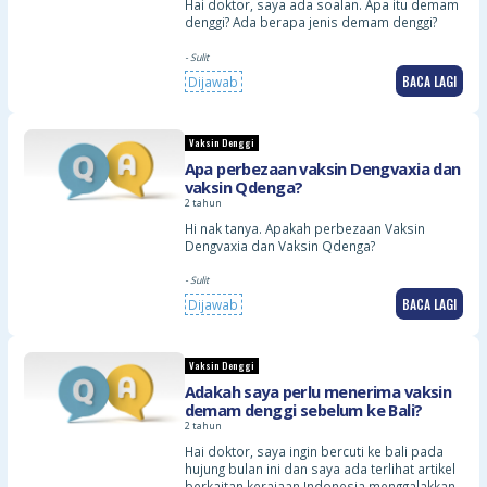
Hai doktor, saya ada soalan. Apa itu demam
denggi? Ada berapa jenis demam denggi?
- Sulit
BACA LAGI
Dijawab
Vaksin Denggi
Apa perbezaan vaksin Dengvaxia dan
vaksin Qdenga?
2 tahun
Hi nak tanya. Apakah perbezaan Vaksin
Dengvaxia dan Vaksin Qdenga?
- Sulit
BACA LAGI
Dijawab
Vaksin Denggi
Adakah saya perlu menerima vaksin
demam denggi sebelum ke Bali?
2 tahun
Hai doktor, saya ingin bercuti ke bali pada
hujung bulan ini dan saya ada terlihat artikel
berkaitan kerajaan Indonesia menggalakkan