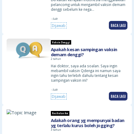
pelancomg untuk mengambil vaksin demam
denggi sebelum ke nega…
- Sulit
BACA LAGI
Dijawab
Vaksin Denggi
Apakah kesan sampingan vaksin
demam denggi?
2 tahun
Hai doktor, saya ada soalan. Saya ingin
mebambil vaksin Qdenga ini namun saya
ingin tahu terlebih dahulu tentang kesan
sampingan vaksin ini?
- Sulit
BACA LAGI
Dijawab
Kesihatan Am
Adakah orang yg mempunyai badan
yg terlalu kurus boleh jogging?
3 tahun