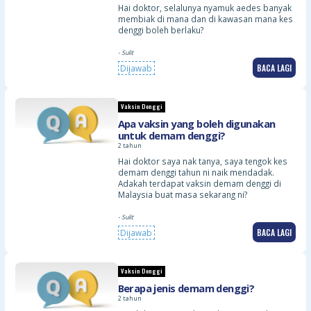
Hai doktor, selalunya nyamuk aedes banyak
membiak di mana dan di kawasan mana kes
denggi boleh berlaku?
- Sulit
BACA LAGI
Dijawab
Vaksin Denggi
Apa vaksin yang boleh digunakan
untuk demam denggi?
2 tahun
Hai doktor saya nak tanya, saya tengok kes
demam denggi tahun ni naik mendadak.
Adakah terdapat vaksin demam denggi di
Malaysia buat masa sekarang ni?
- Sulit
BACA LAGI
Dijawab
Vaksin Denggi
Berapa jenis demam denggi?
2 tahun