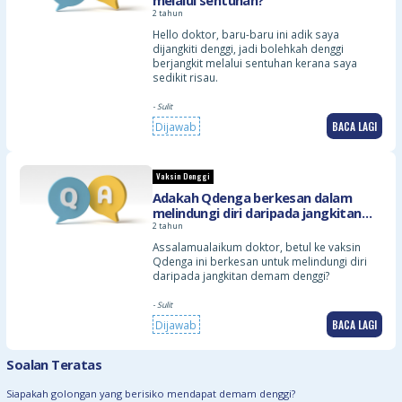
melalui sentuhan?
2 tahun
Hello doktor, baru-baru ini adik saya
dijangkiti denggi, jadi bolehkah denggi
berjangkit melalui sentuhan kerana saya
sedikit risau.
- Sulit
BACA LAGI
Dijawab
Vaksin Denggi
Adakah Qdenga berkesan dalam
melindungi diri daripada jangkitan
denggi?
2 tahun
Assalamualaikum doktor, betul ke vaksin
Qdenga ini berkesan untuk melindungi diri
daripada jangkitan demam denggi?
- Sulit
BACA LAGI
Dijawab
Soalan Teratas
Siapakah golongan yang berisiko mendapat demam denggi?