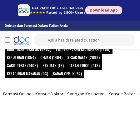
Forum Kesihatan
Get RM30 Off + Free Delivery
Terokai soalan berkaitan
Download App
★★★★★
Rated by 2,500+ Users
kesihatan.
EJAKULASI PRAMATANG (409)
URTI (222)
MATI PUCUK (763)
Doktor dan Farmasi Dalam Talian Anda
GONOREA (146)
KULAT DI FARAJ (293)
SAKIT KEPALA (3143)
SIFILIS (247)
PENYAKIT KELAMIN (2391)
MIGRAIN (129)
CHLAMYDIA (27)
HAID TIDAK TERATUR (5282)
PIL PERANCANG KECEMASAN (1258)
KEPUTIHAN (1654)
DEMAM (1404)
SESAK NAFAS (2099)
SAKIT TEKAK (1403)
PENUAAN (16)
DARAH TINGGI (418)
KERACUNAN MAKANAN (43)
BADAN GEMUK (87)
Farmasi Online
Konsult Doktor
Saringan Kesihatan
Konsult Pakar