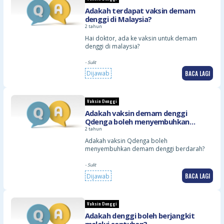
Adakah terdapat vaksin demam
denggi di Malaysia?
2 tahun
Hai doktor, ada ke vaksin untuk demam
denggi di malaysia?
- Sulit
BACA LAGI
Dijawab
Vaksin Denggi
Adakah vaksin demam denggi
Qdenga boleh menyembuhkan
denggi berdarah atau tidak?
2 tahun
Adakah vaksin Qdenga boleh
menyembuhkan demam denggi berdarah?
- Sulit
BACA LAGI
Dijawab
Vaksin Denggi
Adakah denggi boleh berjangkit