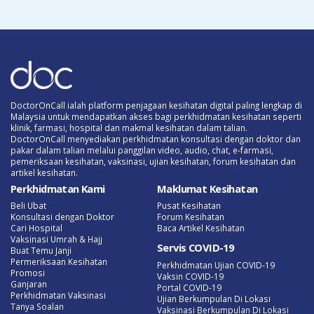
DoctorOnCall ialah platform penjagaan kesihatan digital paling lengkap di
Malaysia untuk mendapatkan akses bagi perkhidmatan kesihatan seperti
klinik, farmasi, hospital dan makmal kesihatan dalam talian.
DoctorOnCall menyediakan perkhidmatan konsultasi dengan doktor dan
pakar dalam talian melalui panggilan video, audio, chat, e-farmasi,
pemeriksaan kesihatan, vaksinasi, ujian kesihatan, forum kesihatan dan
artikel kesihatan.
Perkhidmatan Kami
Maklumat Kesihatan
Beli Ubat
Pusat Kesihatan
Konsultasi dengan Doktor
Forum Kesihatan
Cari Hospital
Baca Artikel Kesihatan
Vaksinasi Umrah & Hajj
Servis COVID-19
Buat Temu Janji
Permeriksaan Kesihatan
Perkhidmatan Ujian COVID-19
Promosi
Vaksin COVID-19
Ganjaran
Portal COVID-19
Perkhidmatan Vaksinasi
Ujian Berkumpulan Di Lokasi
Tanya Soalan
Vaksinasi Berkumpulan Di Lokasi