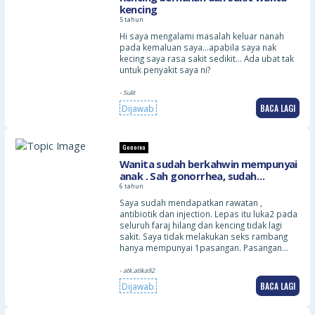
kencing
5 tahun
Hi saya mengalami masalah keluar nanah
pada kemaluan saya…apabila saya nak
kecing saya rasa sakit sedikit… Ada ubat tak
untuk penyakit saya ni?
- Sulit
BACA LAGI
Dijawab
Gonorea
Wanita sudah berkahwin mempunyai
anak . Sah gonorrhea, sudah
mendapatkan rawatan
6 tahun
Saya sudah mendapatkan rawatan ,
antibiotik dan injection. Lepas itu luka2 pada
seluruh faraj hilang dan kencing tidak lagi
sakit. Saya tidak melakukan seks rambang
hanya mempunyai 1pasangan. Pasangan…
- atk.atika92
BACA LAGI
Dijawab