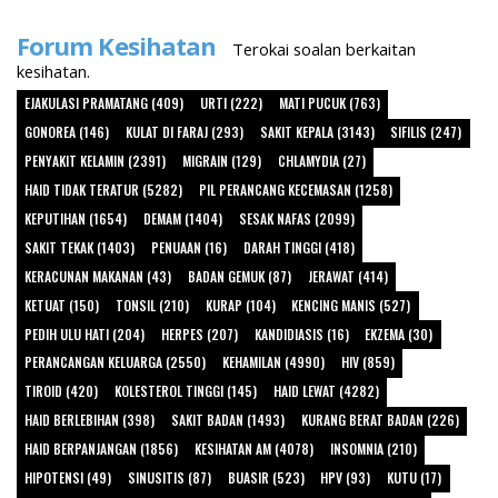
Forum Kesihatan
Terokai soalan berkaitan
kesihatan.
EJAKULASI PRAMATANG (409)
URTI (222)
MATI PUCUK (763)
GONOREA (146)
KULAT DI FARAJ (293)
SAKIT KEPALA (3143)
SIFILIS (247)
PENYAKIT KELAMIN (2391)
MIGRAIN (129)
CHLAMYDIA (27)
HAID TIDAK TERATUR (5282)
PIL PERANCANG KECEMASAN (1258)
KEPUTIHAN (1654)
DEMAM (1404)
SESAK NAFAS (2099)
SAKIT TEKAK (1403)
PENUAAN (16)
DARAH TINGGI (418)
KERACUNAN MAKANAN (43)
BADAN GEMUK (87)
JERAWAT (414)
KETUAT (150)
TONSIL (210)
KURAP (104)
KENCING MANIS (527)
PEDIH ULU HATI (204)
HERPES (207)
KANDIDIASIS (16)
EKZEMA (30)
PERANCANGAN KELUARGA (2550)
KEHAMILAN (4990)
HIV (859)
TIROID (420)
KOLESTEROL TINGGI (145)
HAID LEWAT (4282)
HAID BERLEBIHAN (398)
SAKIT BADAN (1493)
KURANG BERAT BADAN (226)
HAID BERPANJANGAN (1856)
KESIHATAN AM (4078)
INSOMNIA (210)
HIPOTENSI (49)
SINUSITIS (87)
BUASIR (523)
HPV (93)
KUTU (17)