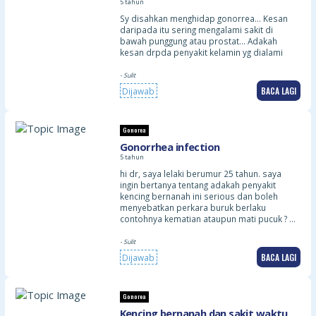
5 tahun
Sy disahkan menghidap gonorrea… Kesan
daripada itu sering mengalami sakit di
bawah punggung atau prostat… Adakah
kesan drpda penyakit kelamin yg dialami
- Sulit
BACA LAGI
Dijawab
Gonorea
Gonorrhea infection
5 tahun
hi dr, saya lelaki berumur 25 tahun. saya
ingin bertanya tentang adakah penyakit
kencing bernanah ini serious dan boleh
menyebatkan perkara buruk berlaku
contohnya kematian ataupun mati pucuk ? …
- Sulit
BACA LAGI
Dijawab
Gonorea
Kencing bernanah dan sakit waktu