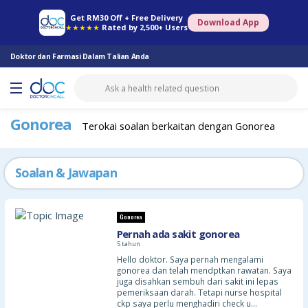
Farmasi Online
Konsult Doktor
Saringan Kesihatan
Konsult Pakar
Get RM30 Off + Free Delivery
Download App
★★★★★
Rated by 2,500+ Users
Doktor dan Farmasi Dalam Talian Anda
Gonorea
Terokai soalan berkaitan dengan Gonorea
Soalan & Jawapan
Gonorea
Pernah ada sakit gonorea
5 tahun
Hello doktor. Saya pernah mengalami
gonorea dan telah mendptkan rawatan. Saya
juga disahkan sembuh dari sakit ini lepas
pemeriksaan darah. Tetapi nurse hospital
ckp saya perlu menghadiri check u…