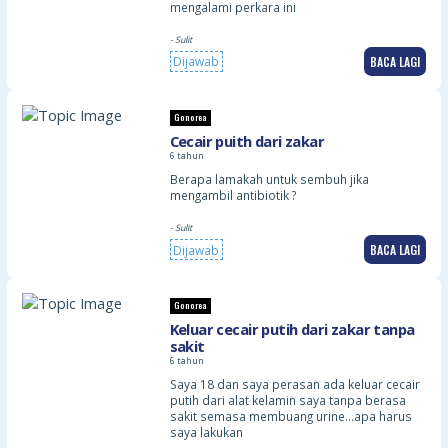
pada bahagian ari ari dan bahagian
mengalami perkara ini
dubur
- Sulit
BACA LAGI
Dijawab
Gonorea
Cecair puith dari zakar
6 tahun
Berapa lamakah untuk sembuh jika
mengambil antibiotik ?
- Sulit
BACA LAGI
Dijawab
Gonorea
Keluar cecair putih dari zakar tanpa
sakit
6 tahun
Saya 18 dan saya perasan ada keluar cecair
putih dari alat kelamin saya tanpa berasa
sakit semasa membuang urine…apa harus
saya lakukan