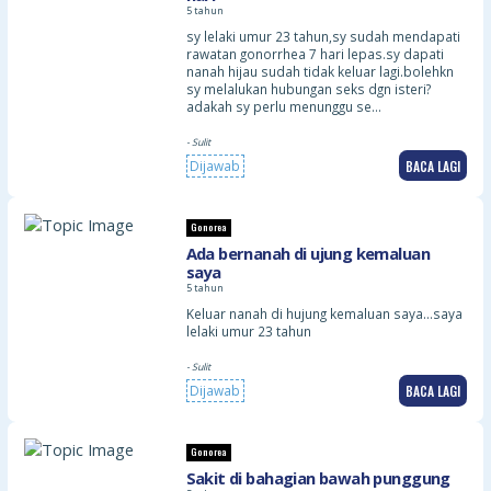
5 tahun
sy lelaki umur 23 tahun,sy sudah mendapati
rawatan gonorrhea 7 hari lepas.sy dapati
nanah hijau sudah tidak keluar lagi.bolehkn
sy melalukan hubungan seks dgn isteri?
adakah sy perlu menunggu se…
- Sulit
BACA LAGI
Dijawab
Gonorea
Ada bernanah di ujung kemaluan
saya
5 tahun
Keluar nanah di hujung kemaluan saya…saya
lelaki umur 23 tahun
- Sulit
BACA LAGI
Dijawab
Gonorea
Sakit di bahagian bawah punggung