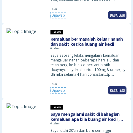
- Sulit
BACA LAGI
Dijawab
Gonorea
Kemaluan bermasalah,keluar nanah
dan sakit ketika buang air kecil
6 tahun
Saya seorang lelaki,mengalami kemaluan
mengeluar nanah beberapa hari lalu,dan
telah pergi ke klinik diberi antibiotik
doxymycin hydrochloride 100mg & urinex,sy
dh mkn selama 4 hari consistan…tp …
- Sulit
BACA LAGI
Dijawab
Gonorea
Saya mengalami sakit di bahagian
kemaluan apa bila buang air kecil ,
dan ada cairan putih yg keluar . Time
6 tahun
berdiri atau duduk akan jadi sakit
Saya lelaki 20’an dan baru seminggu