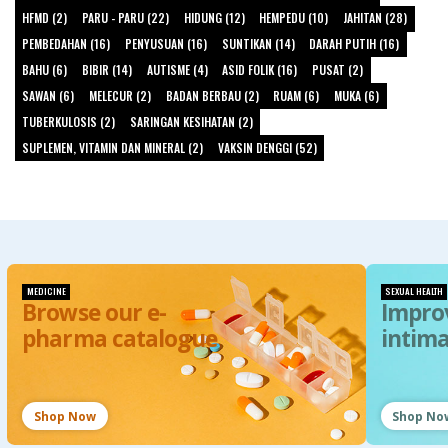
HFMD (2)
PARU - PARU (22)
HIDUNG (12)
HEMPEDU (10)
JAHITAN (28)
PEMBEDAHAN (16)
PENYUSUAN (16)
SUNTIKAN (14)
DARAH PUTIH (16)
BAHU (6)
BIBIR (14)
AUTISME (4)
ASID FOLIK (16)
PUSAT (2)
SAWAN (6)
MELECUR (2)
BADAN BERBAU (2)
RUAM (6)
MUKA (6)
TUBERKULOSIS (2)
SARINGAN KESIHATAN (2)
SUPLEMEN, VITAMIN DAN MINERAL (2)
VAKSIN DENGGI (52)
MEDICINE
SEXUAL HEALTH
Browse our e-
Impro
pharma catalogue
intim
Shop Now
Shop No