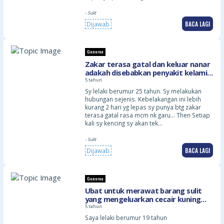
- Sulit
BACA LAGI
Dijawab
Gonorea
Zakar terasa gatal dan keluar nanar
adakah disebabkan penyakit kelamin
atau jangkitan kuman?
5 tahun
Sy lelaki berumur 25 tahun. Sy melakukan
hubungan sejenis. Kebelakangan ini lebih
kurang 2 hari yg lepas sy punya btg zakar
terasa gatal rasa mcm nk garu… Then Setiap
kali sy kencing sy akan tek…
- Sulit
BACA LAGI
Dijawab
Gonorea
Ubat untuk merawat barang sulit
yang mengeluarkan cecair kuning
dan adakah dijual farmasi?
5 tahun
Saya lelaki berumur 19 tahun