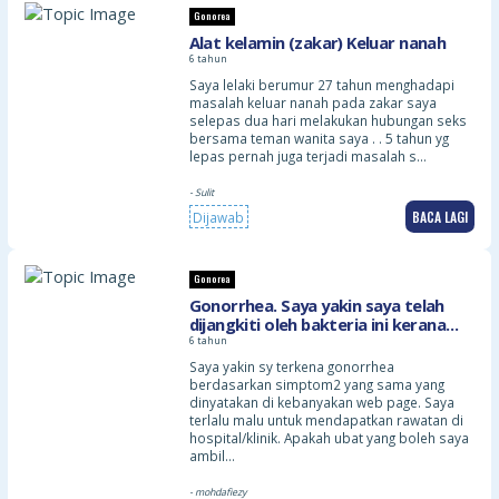
Gonorea
Alat kelamin (zakar) Keluar nanah
6 tahun
Saya lelaki berumur 27 tahun menghadapi
masalah keluar nanah pada zakar saya
selepas dua hari melakukan hubungan seks
bersama teman wanita saya . . 5 tahun yg
lepas pernah juga terjadi masalah s…
- Sulit
BACA LAGI
Dijawab
Gonorea
Gonorrhea. Saya yakin saya telah
dijangkiti oleh bakteria ini kerana
simptom yang sama terjadi pada
6 tahun
saya berdasarkan kebanyakan
Saya yakin sy terkena gonorrhea
portal2 kesihatan seperti cecair
berdasarkan simptom2 yang sama yang
keluar dr kemaluan dan rasa pedih
dinyatakan di kebanyakan web page. Saya
membuang air kecil
terlalu malu untuk mendapatkan rawatan di
hospital/klinik. Apakah ubat yang boleh saya
ambil…
- mohdafiezy