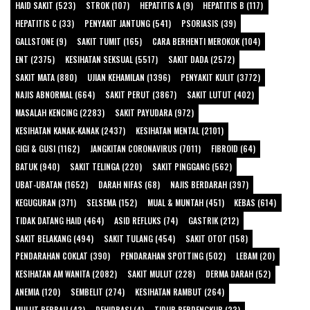
HAID SAKIT (523)
STROK (107)
HEPATITIS A (9)
HEPATITIS B (117)
HEPATITIS C (33)
PENYAKIT JANTUNG (541)
PSORIASIS (39)
GALLSTONE (9)
SAKIT TUMIT (165)
CARA BERHENTI MEROKOK (104)
ENT (2375)
KESIHATAN SEKSUAL (5517)
SAKIT DADA (2572)
SAKIT MATA (880)
UJIAN KEHAMILAN (1396)
PENYAKIT KULIT (3772)
NAJIS ABNORMAL (664)
SAKIT PERUT (3867)
SAKIT LUTUT (402)
MASALAH KENCING (2283)
SAKIT PAYUDARA (972)
KESIHATAN KANAK-KANAK (2437)
KESIHATAN MENTAL (2101)
GIGI & GUSI (1162)
JANGKITAN CORONAVIRUS (7011)
FIBROID (64)
BATUK (940)
SAKIT TELINGA (220)
SAKIT PINGGANG (562)
UBAT-UBATAN (1652)
DARAH NIFAS (68)
NAJIS BERDARAH (397)
KEGUGURAN (371)
SELSEMA (152)
MUAL & MUNTAH (451)
KEBAS (614)
TIDAK DATANG HAID (464)
ASID REFLUKS (74)
GASTRIK (212)
SAKIT BELAKANG (494)
SAKIT TULANG (454)
SAKIT OTOT (158)
PENDARAHAN COKLAT (390)
PENDARAHAN SPOTTING (502)
LEBAM (20)
KESIHATAN AM WANITA (2082)
SAKIT MULUT (228)
DERMA DARAH (52)
ANEMIA (120)
SEMBELIT (274)
KESIHATAN RAMBUT (264)
MULUT BERBAU (43)
DEHIDRASI (4)
TIDUR BERDENGKUR (23)