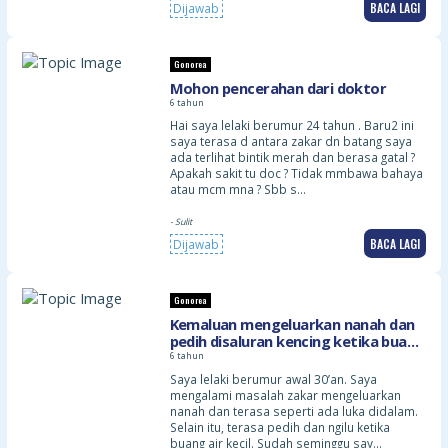
BACA LAGI
Dijawab
Gonorea
Mohon pencerahan dari doktor
6 tahun
Hai saya lelaki berumur 24 tahun . Baru2 ini
saya terasa d antara zakar dn batang saya
ada terlihat bintik merah dan berasa gatal ?
Apakah sakit tu doc ? Tidak mmbawa bahaya
atau mcm mna ? Sbb s…
- Sulit
BACA LAGI
Dijawab
Gonorea
Kemaluan mengeluarkan nanah dan
pedih disaluran kencing ketika buang
air kecil
6 tahun
Saya lelaki berumur awal 30’an. Saya
mengalami masalah zakar mengeluarkan
nanah dan terasa seperti ada luka didalam.
Selain itu, terasa pedih dan ngilu ketika
buang air kecil. Sudah seminggu say…