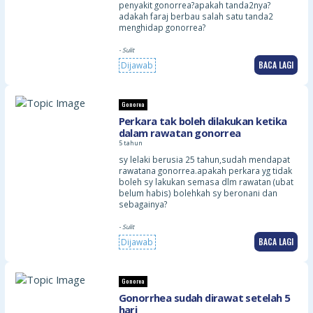
penyakit gonorrea?apakah tanda2nya?
adakah faraj berbau salah satu tanda2
menghidap gonorrea?
- Sulit
BACA LAGI
Dijawab
Gonorea
Perkara tak boleh dilakukan ketika
dalam rawatan gonorrea
5 tahun
sy lelaki berusia 25 tahun,sudah mendapat
rawatana gonorrea.apakah perkara yg tidak
boleh sy lakukan semasa dlm rawatan (ubat
belum habis) bolehkah sy beronani dan
sebagainya?
- Sulit
BACA LAGI
Dijawab
Gonorea
Gonorrhea sudah dirawat setelah 5
hari