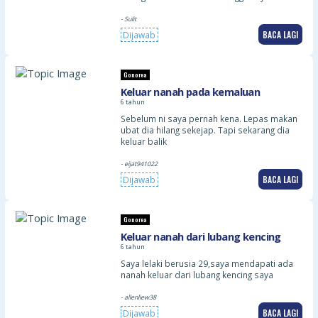
- Sulit
BACA LAGI
Dijawab
Gonorea
Keluar nanah pada kemaluan
6 tahun
Sebelum ni saya pernah kena. Lepas makan
ubat dia hilang sekejap. Tapi sekarang dia
keluar balik
- eijat941022
BACA LAGI
Dijawab
Gonorea
Keluar nanah dari lubang kencing
6 tahun
Saya lelaki berusia 29,saya mendapati ada
nanah keluar dari lubang kencing saya
- allenliew38
BACA LAGI
Dijawab