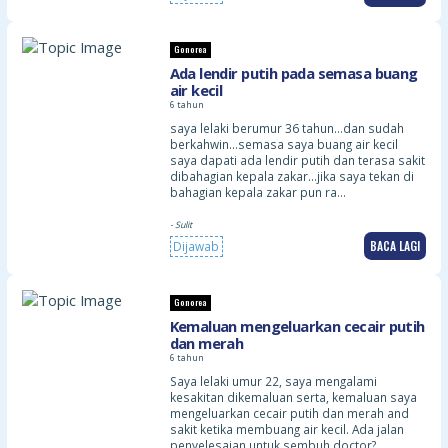
Gonorea
Ada lendir putih pada semasa buang
air kecil
6 tahun
saya lelaki berumur 36 tahun…dan sudah
berkahwin…semasa saya buang air kecil
saya dapati ada lendir putih dan terasa sakit
dibahagian kepala zakar…jika saya tekan di
bahagian kepala zakar pun ra…
- Sulit
BACA LAGI
Dijawab
Gonorea
Kemaluan mengeluarkan cecair putih
dan merah
6 tahun
Saya lelaki umur 22, saya mengalami
kesakitan dikemaluan serta, kemaluan saya
mengeluarkan cecair putih dan merah and
sakit ketika membuang air kecil. Ada jalan
penyelesaian untuk sembuh doctor? …