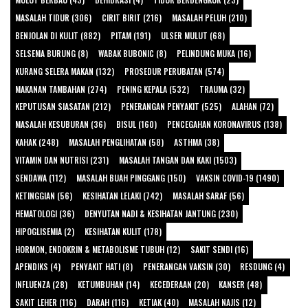
MASALAH TIDUR (306)
CIRIT BIRIT (216)
MASALAH PELUH (210)
BENJOLAN DI KULIT (882)
PITAM (191)
ULSER MULUT (68)
SELSEMA BURUNG (8)
WABAK BUBONIC (8)
PELINDUNG MUKA (16)
KURANG SELERA MAKAN (132)
PROSEDUR PERUBATAN (574)
MAKANAN TAMBAHAN (274)
PENING KEPALA (532)
TRAUMA (32)
KEPUTUSAN SIASATAN (212)
PENERANGAN PENYAKIT (525)
ALAHAN (72)
MASALAH KESUBURAN (36)
BISUL (160)
PENCEGAHAN KORONAVIRUS (138)
KAHAK (248)
MASALAH PENGLIHATAN (58)
ASTHMA (38)
VITAMIN DAN NUTRISI (231)
MASALAH TANGAN DAN KAKI (1503)
SENDAWA (112)
MASALAH BUAH PINGGANG (150)
VAKSIN COVID-19 (1490)
KETINGGIAN (56)
KESIHATAN LELAKI (742)
MASALAH SARAF (56)
HEMATOLOGI (36)
DENYUTAN NADI & KESIHATAN JANTUNG (230)
HIPOGLISEMIA (2)
KESIHATAN KULIT (178)
HORMON, ENDOKRIN & METABOLISME TUBUH (12)
SAKIT SENDI (16)
APENDIKS (4)
PENYAKIT HATI (8)
PENERANGAN VAKSIN (30)
RESDUNG (4)
INFLUENZA (28)
KETUMBUHAN (14)
KECEDERAAN (20)
KANSER (48)
SAKIT LEHER (116)
DARAH (116)
KETIAK (40)
MASALAH NAJIS (12)