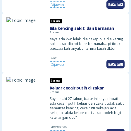
BACA LAGI
Dijawab
Gonorea
Bila kencing sakit .dan bernanah
6 tahun
saya ada kwn lelaki dia cakap bila dia kecing
sakit .akar dia ad kluar bernanah…tpi tidak
bau…pa kah pnyakit…terima kasih dktor
- Sulit
BACA LAGI
Dijawab
Gonorea
Keluar cecair putih di zakar
6 tahun
Saya lelaki 27 tahun, baru² ini saya dapati
ada cecair putih keluar dari zakar. tidak sakit
semansa kencing, cecair itu sekejap ada
sekejap takda keluar dari zakar. boleh bagi
keterangan doc?
- neyron.r1993