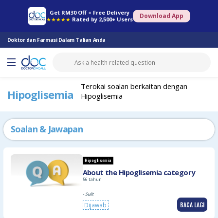
Farmasi Online
Konsult Doktor
Saringan Kesihatan
Konsult Pakar
Get RM30 Off + Free Delivery
Download App
★★★★★
Rated by 2,500+ Users
Doktor dan Farmasi Dalam Talian Anda
Terokai soalan berkaitan dengan
Hipoglisemia
Hipoglisemia
Soalan & Jawapan
Hipoglisemia
About the Hipoglisemia category
56 tahun
- Sulit
BACA LAGI
Dijawab