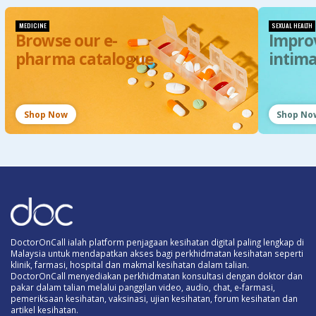
MEDICINE
SEXUAL HEALTH
Browse our e-
Impro
pharma catalogue
intim
Shop Now
Shop No
DoctorOnCall ialah platform penjagaan kesihatan digital paling lengkap di
Malaysia untuk mendapatkan akses bagi perkhidmatan kesihatan seperti
klinik, farmasi, hospital dan makmal kesihatan dalam talian.
DoctorOnCall menyediakan perkhidmatan konsultasi dengan doktor dan
pakar dalam talian melalui panggilan video, audio, chat, e-farmasi,
pemeriksaan kesihatan, vaksinasi, ujian kesihatan, forum kesihatan dan
artikel kesihatan.