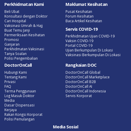
Perkhidmatan Kami
Maklumat Kesihatan
Beli Ubat
Pusat Kesihatan
Konsultasi dengan Doktor
Forum Kesihatan
Cari Hospital
Baca Artikel Kesihatan
Vaksinasi Umrah & Hajj
Servis COVID-19
Buat Temu Janji
Permeriksaan Kesihatan
Perkhidmatan Ujian COVID-19
Promosi
Vaksin COVID-19
Ganjaran
Portal COVID-19
Perkhidmatan Vaksinasi
Ujian Berkumpulan Di Lokasi
Tanya Soalan
Vaksinasi Berkumpulan Di Lokasi
Polisi Pengembalian
DoctorOnCall
Rangkaian DOC
Hubungi Kami
DoctorOnCall Global
Tentang Kami
DoctorOnCall Marketplace
Privasi
DoctorOnCall B2B
FAQ
DoctorOnCall AI
Terma Penggunaan
DoctorOnCall Indonesia
Log Masuk Doktor
Servis Korporat
Media
Dasar Dispensasi
Kerjaya
Rakan Kongsi Korporat
Polisi Pemulangan
Media Sosial