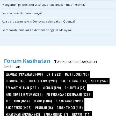
Mengambil pil postinor 2 selepas haid adakah masih efektif?
Berapa jenis demam denggi?
Apa perbezaan vaksin Dengvaxia dan vaksin Qdenga?
Berapakah jenis vaksin demam denggi di Malaysia?
Forum Kesihatan
Terokai soalan berkaitan
kesihatan.
EJAKULASI PRAMATANG (409)
URTI (222)
MATI PUCUK (763)
GONOREA (146)
KULAT DI FARAJ (293)
SAKIT KEPALA (3143)
SIFILIS (247)
PENYAKIT KELAMIN (2391)
MIGRAIN (129)
CHLAMYDIA (27)
HAID TIDAK TERATUR (5282)
PIL PERANCANG KECEMASAN (1258)
KEPUTIHAN (1654)
DEMAM (1404)
SESAK NAFAS (2099)
SAKIT TEKAK (1403)
PENUAAN (16)
DARAH TINGGI (418)
KERACUNAN MAKANAN (43)
BADAN GEMUK (87)
JERAWAT (414)