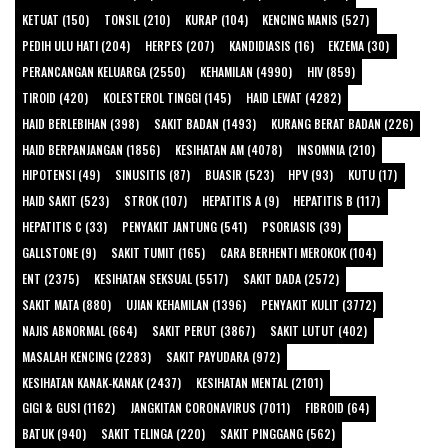
KETUAT (150)
TONSIL (210)
KURAP (104)
KENCING MANIS (527)
PEDIH ULU HATI (204)
HERPES (207)
KANDIDIASIS (16)
EKZEMA (30)
PERANCANGAN KELUARGA (2550)
KEHAMILAN (4990)
HIV (859)
TIROID (420)
KOLESTEROL TINGGI (145)
HAID LEWAT (4282)
HAID BERLEBIHAN (398)
SAKIT BADAN (1493)
KURANG BERAT BADAN (226)
HAID BERPANJANGAN (1856)
KESIHATAN AM (4078)
INSOMNIA (210)
HIPOTENSI (49)
SINUSITIS (87)
BUASIR (523)
HPV (93)
KUTU (17)
HAID SAKIT (523)
STROK (107)
HEPATITIS A (9)
HEPATITIS B (117)
HEPATITIS C (33)
PENYAKIT JANTUNG (541)
PSORIASIS (39)
GALLSTONE (9)
SAKIT TUMIT (165)
CARA BERHENTI MEROKOK (104)
ENT (2375)
KESIHATAN SEKSUAL (5517)
SAKIT DADA (2572)
SAKIT MATA (880)
UJIAN KEHAMILAN (1396)
PENYAKIT KULIT (3772)
NAJIS ABNORMAL (664)
SAKIT PERUT (3867)
SAKIT LUTUT (402)
MASALAH KENCING (2283)
SAKIT PAYUDARA (972)
KESIHATAN KANAK-KANAK (2437)
KESIHATAN MENTAL (2101)
GIGI & GUSI (1162)
JANGKITAN CORONAVIRUS (7011)
FIBROID (64)
BATUK (940)
SAKIT TELINGA (220)
SAKIT PINGGANG (562)