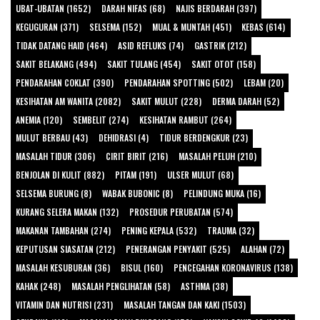
UBAT-UBATAN (1652)
DARAH NIFAS (68)
NAJIS BERDARAH (397)
KEGUGURAN (371)
SELSEMA (152)
MUAL & MUNTAH (451)
KEBAS (614)
TIDAK DATANG HAID (464)
ASID REFLUKS (74)
GASTRIK (212)
SAKIT BELAKANG (494)
SAKIT TULANG (454)
SAKIT OTOT (158)
PENDARAHAN COKLAT (390)
PENDARAHAN SPOTTING (502)
LEBAM (20)
KESIHATAN AM WANITA (2082)
SAKIT MULUT (228)
DERMA DARAH (52)
ANEMIA (120)
SEMBELIT (274)
KESIHATAN RAMBUT (264)
MULUT BERBAU (43)
DEHIDRASI (4)
TIDUR BERDENGKUR (23)
MASALAH TIDUR (306)
CIRIT BIRIT (216)
MASALAH PELUH (210)
BENJOLAN DI KULIT (882)
PITAM (191)
ULSER MULUT (68)
SELSEMA BURUNG (8)
WABAK BUBONIC (8)
PELINDUNG MUKA (16)
KURANG SELERA MAKAN (132)
PROSEDUR PERUBATAN (574)
MAKANAN TAMBAHAN (274)
PENING KEPALA (532)
TRAUMA (32)
KEPUTUSAN SIASATAN (212)
PENERANGAN PENYAKIT (525)
ALAHAN (72)
MASALAH KESUBURAN (36)
BISUL (160)
PENCEGAHAN KORONAVIRUS (138)
KAHAK (248)
MASALAH PENGLIHATAN (58)
ASTHMA (38)
VITAMIN DAN NUTRISI (231)
MASALAH TANGAN DAN KAKI (1503)