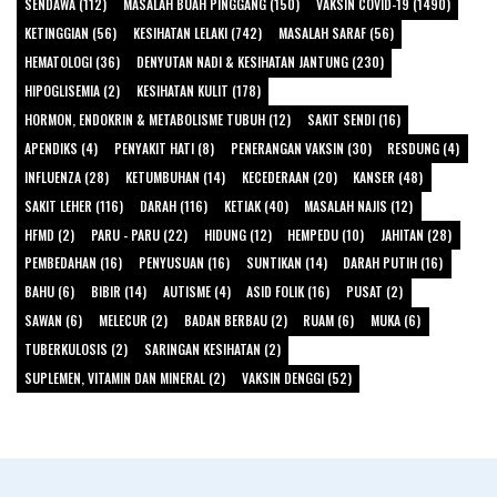
SENDAWA (112)
MASALAH BUAH PINGGANG (150)
VAKSIN COVID-19 (1490)
KETINGGIAN (56)
KESIHATAN LELAKI (742)
MASALAH SARAF (56)
HEMATOLOGI (36)
DENYUTAN NADI & KESIHATAN JANTUNG (230)
HIPOGLISEMIA (2)
KESIHATAN KULIT (178)
HORMON, ENDOKRIN & METABOLISME TUBUH (12)
SAKIT SENDI (16)
APENDIKS (4)
PENYAKIT HATI (8)
PENERANGAN VAKSIN (30)
RESDUNG (4)
INFLUENZA (28)
KETUMBUHAN (14)
KECEDERAAN (20)
KANSER (48)
SAKIT LEHER (116)
DARAH (116)
KETIAK (40)
MASALAH NAJIS (12)
HFMD (2)
PARU - PARU (22)
HIDUNG (12)
HEMPEDU (10)
JAHITAN (28)
PEMBEDAHAN (16)
PENYUSUAN (16)
SUNTIKAN (14)
DARAH PUTIH (16)
BAHU (6)
BIBIR (14)
AUTISME (4)
ASID FOLIK (16)
PUSAT (2)
SAWAN (6)
MELECUR (2)
BADAN BERBAU (2)
RUAM (6)
MUKA (6)
TUBERKULOSIS (2)
SARINGAN KESIHATAN (2)
SUPLEMEN, VITAMIN DAN MINERAL (2)
VAKSIN DENGGI (52)