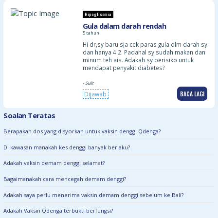
Hipoglisemia
Gula dalam darah rendah
5 tahun
Hi dr,sy baru sja cek paras gula dlm darah sy
dan hanya 4.2. Padahal sy sudah makan dan
minum teh ais. Adakah sy berisiko untuk
mendapat penyakit diabetes?
- Sulit
BACA LAGI
Dijawab
Soalan Teratas
Berapakah dos yang disyorkan untuk vaksin denggi Qdenga?
Di kawasan manakah kes denggi banyak berlaku?
Adakah vaksin demam denggi selamat?
Bagaimanakah cara mencegah demam denggi?
Adakah saya perlu menerima vaksin demam denggi sebelum ke Bali?
Adakah Vaksin Qdenga terbukti berfungsi?