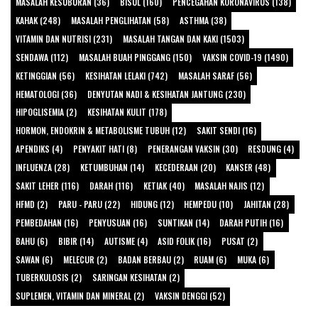
MASALAH KESUBURAN (36)
BISUL (160)
PENCEGAHAN KORONAVIRUS (138)
KAHAK (248)
MASALAH PENGLIHATAN (58)
ASTHMA (38)
VITAMIN DAN NUTRISI (231)
MASALAH TANGAN DAN KAKI (1503)
SENDAWA (112)
MASALAH BUAH PINGGANG (150)
VAKSIN COVID-19 (1490)
KETINGGIAN (56)
KESIHATAN LELAKI (742)
MASALAH SARAF (56)
HEMATOLOGI (36)
DENYUTAN NADI & KESIHATAN JANTUNG (230)
HIPOGLISEMIA (2)
KESIHATAN KULIT (178)
HORMON, ENDOKRIN & METABOLISME TUBUH (12)
SAKIT SENDI (16)
APENDIKS (4)
PENYAKIT HATI (8)
PENERANGAN VAKSIN (30)
RESDUNG (4)
INFLUENZA (28)
KETUMBUHAN (14)
KECEDERAAN (20)
KANSER (48)
SAKIT LEHER (116)
DARAH (116)
KETIAK (40)
MASALAH NAJIS (12)
HFMD (2)
PARU - PARU (22)
HIDUNG (12)
HEMPEDU (10)
JAHITAN (28)
PEMBEDAHAN (16)
PENYUSUAN (16)
SUNTIKAN (14)
DARAH PUTIH (16)
BAHU (6)
BIBIR (14)
AUTISME (4)
ASID FOLIK (16)
PUSAT (2)
SAWAN (6)
MELECUR (2)
BADAN BERBAU (2)
RUAM (6)
MUKA (6)
TUBERKULOSIS (2)
SARINGAN KESIHATAN (2)
SUPLEMEN, VITAMIN DAN MINERAL (2)
VAKSIN DENGGI (52)