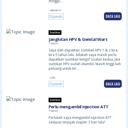
minggu…
- allynda12
BACA LAGI
Dijawab
Suntikan
Jangkitan HPV & Genital Wart
7 tahun
Saya dah dapatkan suntikan HPV 1 & 2 kira-
kira 5 tahun lalu. Adakah saya masih perlu
dapatkan suntikan ketiga? Soalan kedua, jika
suntikan HPV sudah diambil. Masih tinggi kah
peluang untuk ter…
- Sulit
BACA LAGI
Dijawab
Suntikan
Perlu mengambil injection ATT
7 tahun
Perlukah saya mengambil injection ATT
selepas terpijak stapler 3 hari lalu?