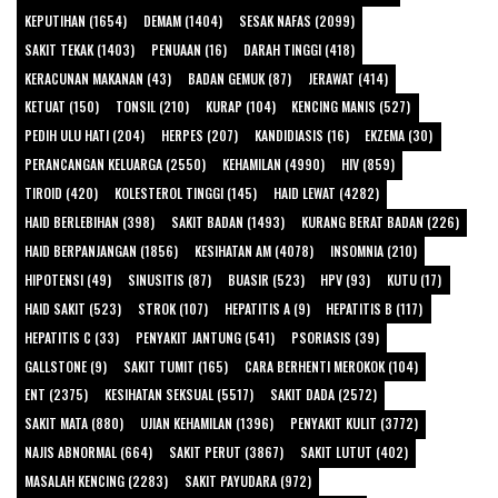
KEPUTIHAN (1654)
DEMAM (1404)
SESAK NAFAS (2099)
SAKIT TEKAK (1403)
PENUAAN (16)
DARAH TINGGI (418)
KERACUNAN MAKANAN (43)
BADAN GEMUK (87)
JERAWAT (414)
KETUAT (150)
TONSIL (210)
KURAP (104)
KENCING MANIS (527)
PEDIH ULU HATI (204)
HERPES (207)
KANDIDIASIS (16)
EKZEMA (30)
PERANCANGAN KELUARGA (2550)
KEHAMILAN (4990)
HIV (859)
TIROID (420)
KOLESTEROL TINGGI (145)
HAID LEWAT (4282)
HAID BERLEBIHAN (398)
SAKIT BADAN (1493)
KURANG BERAT BADAN (226)
HAID BERPANJANGAN (1856)
KESIHATAN AM (4078)
INSOMNIA (210)
HIPOTENSI (49)
SINUSITIS (87)
BUASIR (523)
HPV (93)
KUTU (17)
HAID SAKIT (523)
STROK (107)
HEPATITIS A (9)
HEPATITIS B (117)
HEPATITIS C (33)
PENYAKIT JANTUNG (541)
PSORIASIS (39)
GALLSTONE (9)
SAKIT TUMIT (165)
CARA BERHENTI MEROKOK (104)
ENT (2375)
KESIHATAN SEKSUAL (5517)
SAKIT DADA (2572)
SAKIT MATA (880)
UJIAN KEHAMILAN (1396)
PENYAKIT KULIT (3772)
NAJIS ABNORMAL (664)
SAKIT PERUT (3867)
SAKIT LUTUT (402)
MASALAH KENCING (2283)
SAKIT PAYUDARA (972)