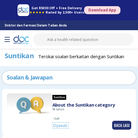
Farmasi Online
Konsult Doktor
Saringan Kesihatan
Konsult Pakar
Get RM30 Off + Free Delivery
Download App
★★★★★
Rated by 2,500+ Users
Doktor dan Farmasi Dalam Talian Anda
Suntikan
Terokai soalan berkaitan dengan Suntikan
Soalan & Jawapan
Suntikan
About the Suntikan category
56 tahun
- Sulit
BACA LAGI
Dijawab