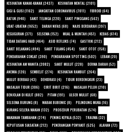
KESIHATAN KANAK-KANAK (2437)
KESIHATAN MENTAL (2101)
GIGI & GUSI (1162)
JANGKITAN CORONAVIRUS (7011)
FIBROID (64)
BATUK (940)
SAKIT TELINGA (220)
SAKIT PINGGANG (562)
UBAT-UBATAN (1652)
DARAH NIFAS (68)
NAJIS BERDARAH (397)
KEGUGURAN (371)
SELSEMA (152)
MUAL & MUNTAH (451)
KEBAS (614)
TIDAK DATANG HAID (464)
ASID REFLUKS (74)
GASTRIK (212)
SAKIT BELAKANG (494)
SAKIT TULANG (454)
SAKIT OTOT (158)
PENDARAHAN COKLAT (390)
PENDARAHAN SPOTTING (502)
LEBAM (20)
KESIHATAN AM WANITA (2082)
SAKIT MULUT (228)
DERMA DARAH (52)
ANEMIA (120)
SEMBELIT (274)
KESIHATAN RAMBUT (264)
MULUT BERBAU (43)
DEHIDRASI (4)
TIDUR BERDENGKUR (23)
MASALAH TIDUR (306)
CIRIT BIRIT (216)
MASALAH PELUH (210)
BENJOLAN DI KULIT (882)
PITAM (191)
ULSER MULUT (68)
SELSEMA BURUNG (8)
WABAK BUBONIC (8)
PELINDUNG MUKA (16)
KURANG SELERA MAKAN (132)
PROSEDUR PERUBATAN (574)
MAKANAN TAMBAHAN (274)
PENING KEPALA (532)
TRAUMA (32)
KEPUTUSAN SIASATAN (212)
PENERANGAN PENYAKIT (525)
ALAHAN (72)