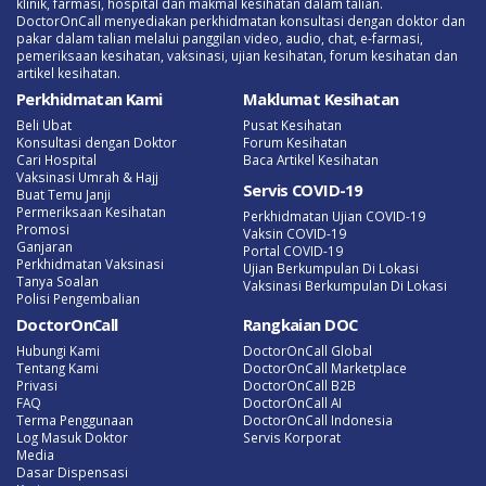
klinik, farmasi, hospital dan makmal kesihatan dalam talian.
DoctorOnCall menyediakan perkhidmatan konsultasi dengan doktor dan
pakar dalam talian melalui panggilan video, audio, chat, e-farmasi,
pemeriksaan kesihatan, vaksinasi, ujian kesihatan, forum kesihatan dan
artikel kesihatan.
Perkhidmatan Kami
Maklumat Kesihatan
Beli Ubat
Pusat Kesihatan
Konsultasi dengan Doktor
Forum Kesihatan
Cari Hospital
Baca Artikel Kesihatan
Vaksinasi Umrah & Hajj
Servis COVID-19
Buat Temu Janji
Permeriksaan Kesihatan
Perkhidmatan Ujian COVID-19
Promosi
Vaksin COVID-19
Ganjaran
Portal COVID-19
Perkhidmatan Vaksinasi
Ujian Berkumpulan Di Lokasi
Tanya Soalan
Vaksinasi Berkumpulan Di Lokasi
Polisi Pengembalian
DoctorOnCall
Rangkaian DOC
Hubungi Kami
DoctorOnCall Global
Tentang Kami
DoctorOnCall Marketplace
Privasi
DoctorOnCall B2B
FAQ
DoctorOnCall AI
Terma Penggunaan
DoctorOnCall Indonesia
Log Masuk Doktor
Servis Korporat
Media
Dasar Dispensasi