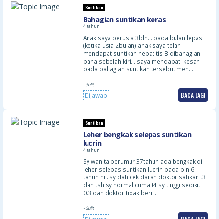
Suntikan
Bahagian suntikan keras
4 tahun
Anak saya berusia 3bln… pada bulan lepas
(ketika usia 2bulan) anak saya telah
mendapat suntikan hepatitis B dibahagian
paha sebelah kiri… saya mendapati kesan
pada bahagian suntikan tersebut men…
- Sulit
BACA LAGI
Dijawab
Suntikan
Leher bengkak selepas suntikan
lucrin
4 tahun
Sy wanita berumur 37tahun ada bengkak di
leher selepas suntikan lucrin pada bln 6
tahun ni…sy dah cek darah doktor sahkan t3
dan tsh sy normal cuma t4 sy tinggi sedikit
0.3 dan doktor tidak beri…
- Sulit
BACA LAGI