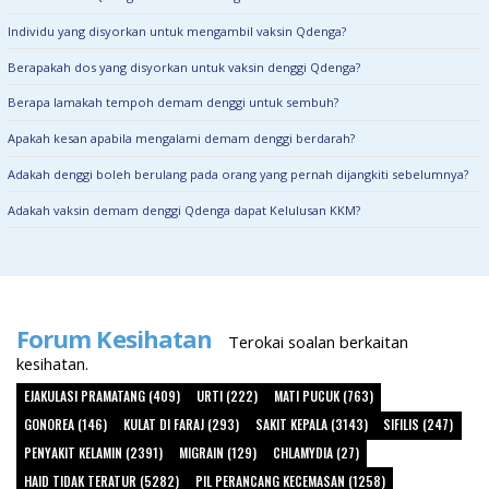
Individu yang disyorkan untuk mengambil vaksin Qdenga?
Berapakah dos yang disyorkan untuk vaksin denggi Qdenga?
Berapa lamakah tempoh demam denggi untuk sembuh?
Apakah kesan apabila mengalami demam denggi berdarah?
Adakah denggi boleh berulang pada orang yang pernah dijangkiti sebelumnya?
Adakah vaksin demam denggi Qdenga dapat Kelulusan KKM?
Forum Kesihatan
Terokai soalan berkaitan
kesihatan.
EJAKULASI PRAMATANG (409)
URTI (222)
MATI PUCUK (763)
GONOREA (146)
KULAT DI FARAJ (293)
SAKIT KEPALA (3143)
SIFILIS (247)
PENYAKIT KELAMIN (2391)
MIGRAIN (129)
CHLAMYDIA (27)
HAID TIDAK TERATUR (5282)
PIL PERANCANG KECEMASAN (1258)