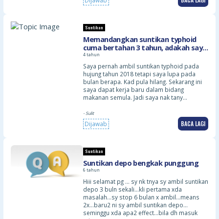
Dijawab
Suntikan
Memandangkan suntikan typhoid
cuma bertahan 3 tahun, adakah saya
perlu betul-betul tunggu tiga tahun
4 tahun
untuk ambil semula suntikan typhoid
Saya pernah ambil suntikan typhoid pada
yang kedua?
hujung tahun 2018 tetapi saya lupa pada
bulan berapa. Kad pula hilang. Sekarang ini
saya dapat kerja baru dalam bidang
makanan semula. Jadi saya nak tany…
- Sulit
BACA LAGI
Dijawab
Suntikan
Suntikan depo bengkak punggung
6 tahun
Hiii selamat pg … sy nk tnya sy ambil suntikan
depo 3 buln sekali…kli pertama xda
masalah…sy stop 6 bulan x ambil…means
2x…baru2 ni sy ambil suntikan depo…
seminggu xda apa2 effect…bila dh masuk