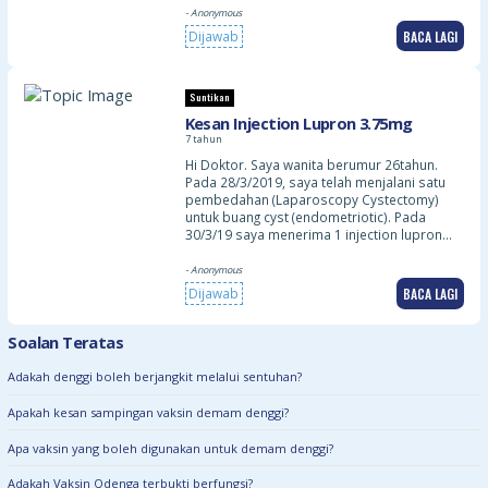
- Anonymous
BACA LAGI
Dijawab
Suntikan
Kesan Injection Lupron 3.75mg
7 tahun
Hi Doktor. Saya wanita berumur 26tahun.
Pada 28/3/2019, saya telah menjalani satu
pembedahan (Laparoscopy Cystectomy)
untuk buang cyst (endometriotic). Pada
30/3/19 saya menerima 1 injection lupron…
- Anonymous
BACA LAGI
Dijawab
Soalan Teratas
Adakah denggi boleh berjangkit melalui sentuhan?
Apakah kesan sampingan vaksin demam denggi?
Apa vaksin yang boleh digunakan untuk demam denggi?
Adakah Vaksin Qdenga terbukti berfungsi?