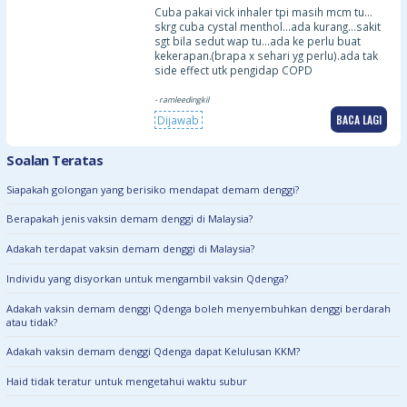
Cuba pakai vick inhaler tpi masih mcm tu…
skrg cuba cystal menthol…ada kurang…sakit
sgt bila sedut wap tu…ada ke perlu buat
kekerapan.(brapa x sehari yg perlu).ada tak
side effect utk pengidap COPD
- ramleedingkil
BACA LAGI
Dijawab
Soalan Teratas
Siapakah golongan yang berisiko mendapat demam denggi?
Berapakah jenis vaksin demam denggi di Malaysia?
Adakah terdapat vaksin demam denggi di Malaysia?
Individu yang disyorkan untuk mengambil vaksin Qdenga?
Adakah vaksin demam denggi Qdenga boleh menyembuhkan denggi berdarah
atau tidak?
Adakah vaksin demam denggi Qdenga dapat Kelulusan KKM?
Haid tidak teratur untuk mengetahui waktu subur