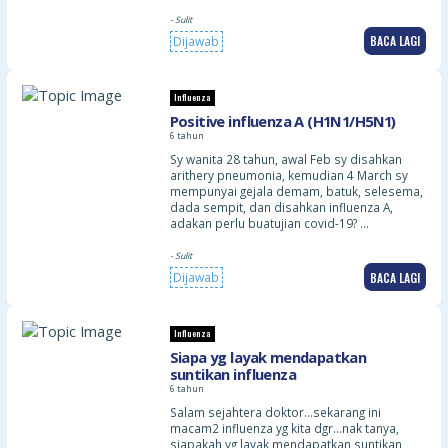
- Sulit
BACA LAGI
Dijawab
Influenza
Positive influenza A (H1N1/H5N1)
6 tahun
Sy wanita 28 tahun, awal Feb sy disahkan
arithery pneumonia, kemudian 4 March sy
mempunyai gejala demam, batuk, selesema,
dada sempit, dan disahkan influenza A,
adakan perlu buatujian covid-19? …
- Sulit
BACA LAGI
Dijawab
Influenza
Siapa yg layak mendapatkan
suntikan influenza
6 tahun
Salam sejahtera doktor…sekarang ini
macam2 influenza yg kita dgr…nak tanya,
siapakah yg layak mendapatkan suntikan