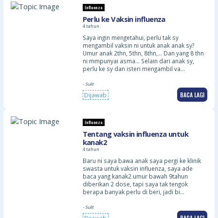
Influenza
Perlu ke Vaksin influenza
4 tahun
Saya ingin mengetahui, perlu tak sy
mengambil vaksin ni untuk anak anak sy?
Umur anak 2thn, 5thn, 8thn,… Dan yang 8 thn
ni mmpunyai asma… Selain dari anak sy,
perlu ke sy dan isteri mengambil va…
- Sulit
BACA LAGI
Dijawab
Influenza
Tentang vaksin influenza untuk
kanak2
4 tahun
Baru ni saya bawa anak saya pergi ke klinik
swasta untuk vaksin influenza, saya ade
baca yang kanak2 umur bawah 9tahun
diberikan 2 dose, tapi saya tak tengok
berapa banyak perlu di beri, jadi bi…
- Sulit
BACA LAGI