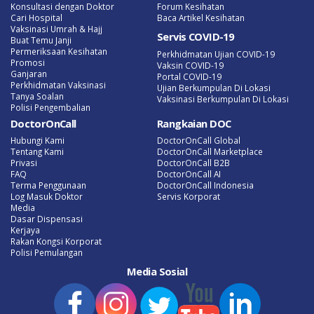
Konsultasi dengan Doktor
Forum Kesihatan
Cari Hospital
Baca Artikel Kesihatan
Vaksinasi Umrah & Hajj
Servis COVID-19
Buat Temu Janji
Permeriksaan Kesihatan
Perkhidmatan Ujian COVID-19
Promosi
Vaksin COVID-19
Ganjaran
Portal COVID-19
Perkhidmatan Vaksinasi
Ujian Berkumpulan Di Lokasi
Tanya Soalan
Vaksinasi Berkumpulan Di Lokasi
Polisi Pengembalian
DoctorOnCall
Rangkaian DOC
Hubungi Kami
DoctorOnCall Global
Tentang Kami
DoctorOnCall Marketplace
Privasi
DoctorOnCall B2B
FAQ
DoctorOnCall AI
Terma Penggunaan
DoctorOnCall Indonesia
Log Masuk Doktor
Servis Korporat
Media
Dasar Dispensasi
Kerjaya
Rakan Kongsi Korporat
Polisi Pemulangan
Media Sosial