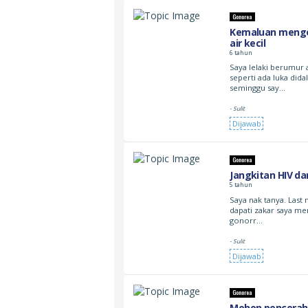
Gonorea
Kemaluan mengel
air kecil
6 tahun
Saya lelaki berumur
seperti ada luka dida
seminggu say…
- Sulit
Dijawab
Gonorea
Jangkitan HIV da
5 tahun
Saya nak tanya. Last 
dapati zakar saya men
gonorr…
- Sulit
Dijawab
Gonorea
Mohon penceraha