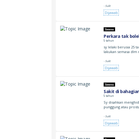
- Sulit
Dijawab
Gonorea
Perkara tak bol
5 tahun
sy lelaki berusia 25
lakukan semasa dlm r
- Sulit
Dijawab
Gonorea
Sakit di bahagi
5 tahun
Sy disahkan menghid
punggung atau prost
- Sulit
Dijawab