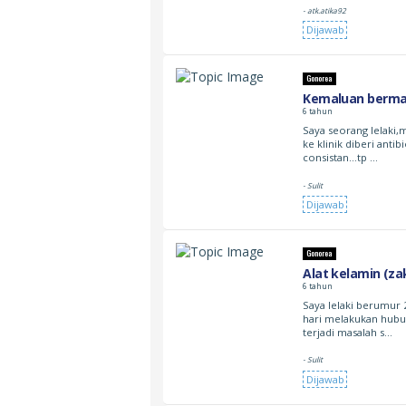
- atk.atika92
Dijawab
Gonorea
Kemaluan bermasa
6 tahun
Saya seorang lelaki,
ke klinik diberi ant
consistan…tp …
- Sulit
Dijawab
Gonorea
Alat kelamin (za
6 tahun
Saya lelaki berumur 
hari melakukan hubun
terjadi masalah s…
- Sulit
Dijawab