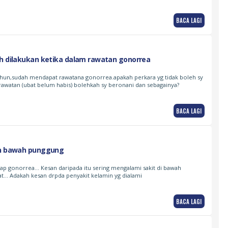
BACA LAGI
eh dilakukan ketika dalam rawatan gonorrea
 tahun,sudah mendapat rawatana gonorrea.apakah perkara yg tidak boleh sy
awatan (ubat belum habis) bolehkah sy beronani dan sebagainya?
BACA LAGI
an bawah punggung
ap gonorrea… Kesan daripada itu sering mengalami sakit di bawah
at… Adakah kesan drpda penyakit kelamin yg dialami
BACA LAGI