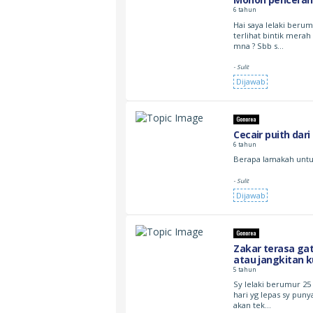
6 tahun
Hai saya lelaki berum
terlihat bintik mera
mna ? Sbb s…
- Sulit
Dijawab
Gonorea
Cecair puith dari
6 tahun
Berapa lamakah untu
- Sulit
Dijawab
Gonorea
Zakar terasa ga
atau jangkitan 
5 tahun
Sy lelaki berumur 25
hari yg lepas sy puny
akan tek…