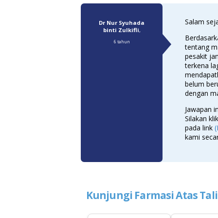
Salam seja
Dr Nur Syuhada
binti Zulkifli
,
Berdasark
6 tahun
tentang m
pesakit ja
terkena la
mendapatk
belum ber
dengan ma
Jawapan i
Silakan kli
pada link
kami secar
Kunjungi Farmasi Atas Tal