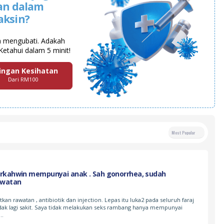
an dalam
aksin?
a mengubati. Adakah
Ketahui dalam 5 minit!
ingan Kesihatan
Dari RM100
Most Popular
rkahwin mempunyai anak . Sah gonorrhea, sudah
awatan
n rawatan , antibiotik dan injection. Lepas itu luka2 pada seluruh faraj
idak lagi sakit. Saya tidak melakukan seks rambang hanya mempunyai
n…