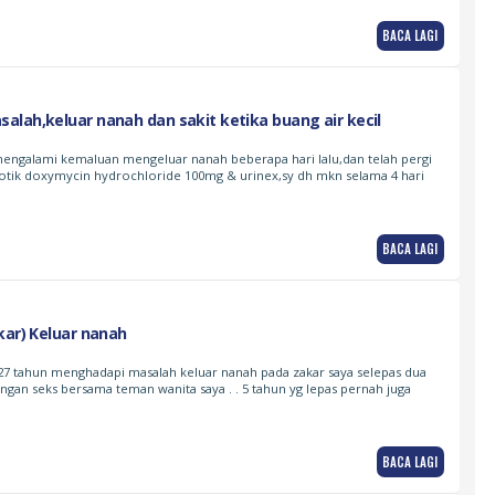
BACA LAGI
lah,keluar nanah dan sakit ketika buang air kecil
mengalami kemaluan mengeluar nanah beberapa hari lalu,dan telah pergi
ibiotik doxymycin hydrochloride 100mg & urinex,sy dh mkn selama 4 hari
BACA LAGI
kar) Keluar nanah
27 tahun menghadapi masalah keluar nanah pada zakar saya selepas dua
gan seks bersama teman wanita saya . . 5 tahun yg lepas pernah juga
BACA LAGI