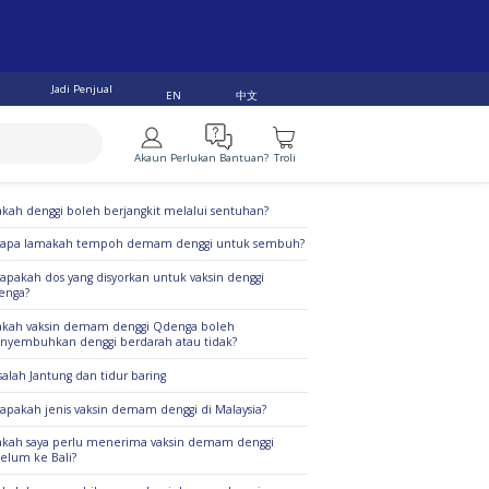
Jadi Penjual
中文
EN
Akaun
Perlukan Bantuan?
Troli
alan Teratas
kah denggi boleh berjangkit melalui sentuhan?
rapa lamakah tempoh demam denggi untuk sembuh?
apakah dos yang disyorkan untuk vaksin denggi
enga?
kah vaksin demam denggi Qdenga boleh
yembuhkan denggi berdarah atau tidak?
alah Jantung dan tidur baring
apakah jenis vaksin demam denggi di Malaysia?
kah saya perlu menerima vaksin demam denggi
elum ke Bali?