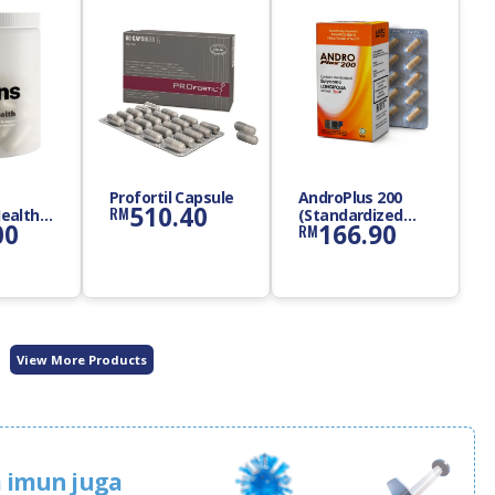
Profortil Capsule
AndroPlus 200
510.40
RM
ealth
(Standardized
00
166.90
RM
nt
Tongkat Ali
Extract) Capsule
View More Products
 imun juga