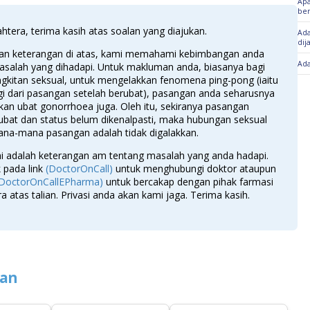
Apa
ber
htera, terima kasih atas soalan yang diajukan.
Ada
dij
an keterangan di atas, kami memahami kebimbangan anda
Ada
asalah yang dihadapi. Untuk makluman anda, biasanya bagi
ngkitan seksual, untuk mengelakkan fenomena ping-pong (iaitu
gi dari pasangan setelah berubat), pasangan anda seharusnya
an ubat gonorrhoea juga. Oleh itu, sekiranya pasangan
ubat dan status belum dikenalpasti, maka hubungan seksual
na-mana pasangan adalah tidak digalakkan.
ni adalah keterangan am tentang masalah yang anda hadapi.
k pada link
(DoctorOnCall)
untuk menghubungi doktor ataupun
(DoctorOnCallEPharma)
untuk bercakap dengan pihak farmasi
a atas talian. Privasi anda akan kami jaga. Terima kasih.
ian