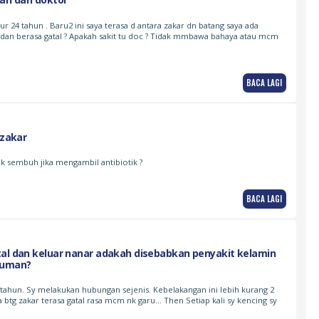
ur 24 tahun . Baru2 ini saya terasa d antara zakar dn batang saya ada
h dan berasa gatal ? Apakah sakit tu doc ? Tidak mmbawa bahaya atau mcm
BACA LAGI
 zakar
k sembuh jika mengambil antibiotik ?
BACA LAGI
tal dan keluar nanar adakah disebabkan penyakit kelamin
kuman?
 tahun. Sy melakukan hubungan sejenis. Kebelakangan ini lebih kurang 2
a btg zakar terasa gatal rasa mcm nk garu… Then Setiap kali sy kencing sy