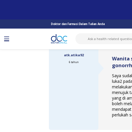
TANYA DOKTOR
GONOREA
WANITA SUDAH BERKAHWIN MEMPUNY...
Doktor dan Farmasi Dalam Talian Anda
atk.atika92
Wanita 
6 tahun
gonorrh
Saya sudah
luka2 pada 
melakukan
menujuk ta
yang di am
boleh mel
mendapat s
perlukah s