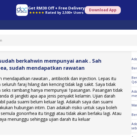
Get RM30 Off + Free Delivery
Download App
★★★★★
Rated by 2,500+ Users
So
Ada
sudah berkahwin mempunyai anak . Sah
ea, sudah mendapatkan rawatan
Be
 mendapatkan rawatan , antibiotik dan injection. Lepas itu
Ber
Qd
seluruh faraj hilang dan kencing tidak lagi sakit. Saya tidak
 seks rambang hanya mempunyai 1pasangan. Pasangan tidak
Ada
nda di jangkiti apa apa jenis penyakit kelamin. Ujian darah
men
bil pada suami belum keluar lagi. Adakah saya dan suami
Mas
akukan hubungan intim. Dan adakah risiko untuk saya boleh
emula gonorrhea itu tinggi atau tidak akan berlaku lagi. Atau
Ber
aya menunggu sehingga ujian darah itu keluar
Ada
seb