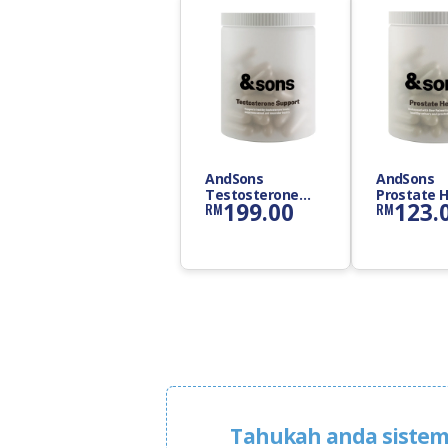
AndSons
AndSons
Testosterone
Prostate H
199.00
123.
RM
RM
Support
Suppleme
Supplement
Capsule
Capsule
Tahukah anda sistem