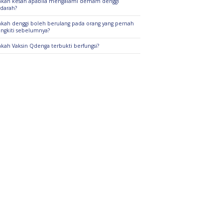
kah kesan apabila mengalami demam denggi
darah?
kah denggi boleh berulang pada orang yang pernah
angkiti sebelumnya?
kah Vaksin Qdenga terbukti berfungsi?