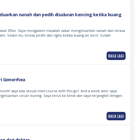
uarkan nanah dan pedih disaluran kencing ketika buang
 awal 30’an. Saya mengalami masalah zakar mengeluarkan nanah dan terasa
lam. Selain itu, terasa pedih dan ngilu ketika buang air kecil. Sudah
BACA LAGI
ri Gonorrhea
month saya ada sexual intercourse with this girl. And a week later saya
geluarkan cecair kuning. Saya terus ke klinik dan saya terjangkiti dengan
BACA LAGI
n dari doktor