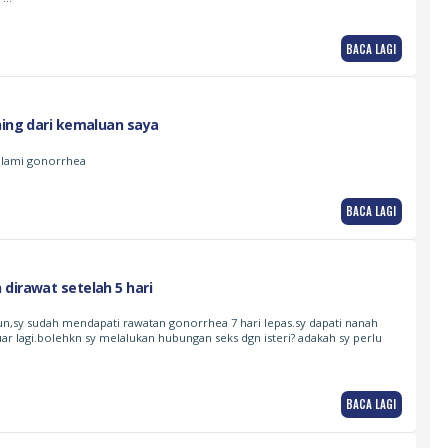
BACA LAGI
ning dari kemaluan saya
alami gonorrhea
BACA LAGI
dirawat setelah 5 hari
hun,sy sudah mendapati rawatan gonorrhea 7 hari lepas.sy dapati nanah
uar lagi.bolehkn sy melalukan hubungan seks dgn isteri? adakah sy perlu
BACA LAGI