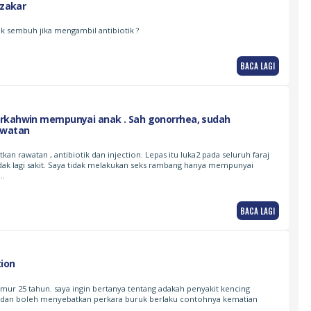
 zakar
k sembuh jika mengambil antibiotik ?
BACA LAGI
rkahwin mempunyai anak . Sah gonorrhea, sudah
awatan
n rawatan , antibiotik dan injection. Lepas itu luka2 pada seluruh faraj
idak lagi sakit. Saya tidak melakukan seks rambang hanya mempunyai
n…
BACA LAGI
tion
rumur 25 tahun. saya ingin bertanya tentang adakah penyakit kencing
s dan boleh menyebatkan perkara buruk berlaku contohnya kematian
? …