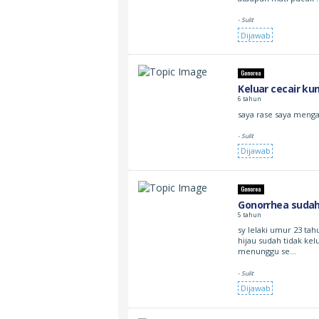
- Sulit
Dijawab
Gonorea
Keluar cecair ku
6 tahun
saya rase saya meng
- Sulit
Dijawab
Gonorea
Gonorrhea sudah 
5 tahun
sy lelaki umur 23 ta
hijau sudah tidak kel
menunggu se…
- Sulit
Dijawab