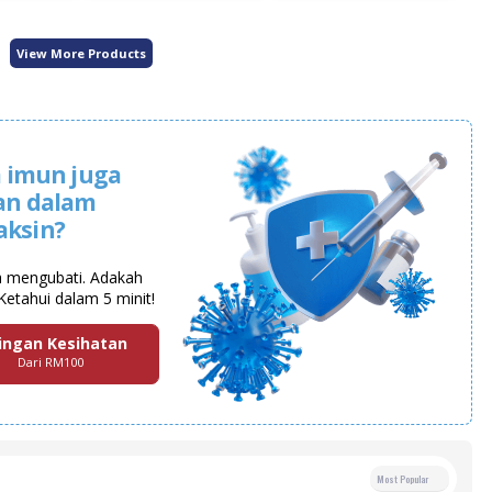
View More Products
 imun juga
an dalam
aksin?
a mengubati. Adakah
Ketahui dalam 5 minit!
ingan Kesihatan
Dari RM100
Most Popular