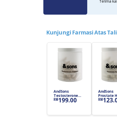
Terima kas
Kunjungi Farmasi Atas Tal
AndSons
AndSons
Testosterone
Prostate H
199.00
123.
RM
RM
Support
Suppleme
Supplement
Capsule
Capsule