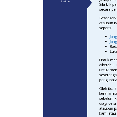
6 tahun
Sila klik pa
secara pe
Berdasarka
ataupun n
seperti:
Jang
Jang
Rada
Luka
Untuk men
diketahui.
untuk mend
sesetengah
pengubata
Oleh itu, 
kerana ma
sebelum k
diagnosisi
ataupun p
kami atau 