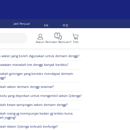
Jadi Penjual
中文
EN
Akaun
Perlukan Bantuan?
Troli
alan Teratas
 vaksin yang boleh digunakan untuk demam denggi?
kawasan manakah kes denggi banyak berlaku?
pakah golongan yang berisiko mendapat demam
ggi?
kah vaksin demam denggi selamat?
ividu yang disyorkan untuk mengambil vaksin Qdenga?
kah kesan sampingan vaksin demam denggi?
kah orang yg mempunyai badan yg terlalu kurus
eh jogging?
kah Vaksin Qdenga terbukti berfungsi?