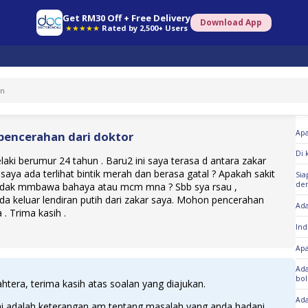
Get RM30 Off + Free Delivery
Download App
★★★★★
Rated by 2,500+ Users
So
Apa
encerahan dari doktor
Di 
elaki berumur 24 tahun . Baru2 ini saya terasa d antara zakar
saya ada terlihat bintik merah dan berasa gatal ? Apakah sakit
Sia
den
Tidak mmbawa bahaya atau mcm mna ? Sbb sya rsau ,
a keluar lendiran putih dari zakar saya. Mohon pencerahan
Ada
 . Trima kasih .
Ind
Apa
Ada
bol
htera, terima kasih atas soalan yang diajukan.
Ada
ni adalah keterangan am tentang masalah yang anda hadapi.