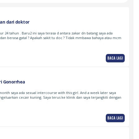
n dari doktor
ur 24 tahun . Baru2 ini saya terasa d antara zakar dn batang saya ada
h dan berasa gatal ? Apakah sakit tu doc ? Tidak mmbawa bahaya atau mcm
BACA LAGI
ri Gonorrhea
month saya ada sexual intercourse with this girl. And a week later saya
geluarkan cecair kuning. Saya terus ke klinik dan saya terjangkiti dengan
BACA LAGI