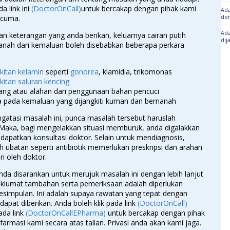
da link ini
(DoctorOnCall)
untuk bercakap dengan pihak kami
Ada
rcuma.
den
Ada
n keterangan yang anda berikan, keluarnya cairan putih
dij
anah dari kemaluan boleh disebabkan beberapa perkara
kitan kelamin
seperti
gonorea
, klamidia, trikomonas
kitan saluran kencing
ng atau alahan dari penggunaan bahan pencuci
 pada kemaluan yang dijangkiti kuman dan bernanah
gatasi masalah ini, punca masalah tersebut haruslah
 Maka, bagi mengelakkan situasi memburuk, anda digalakkan
apatkan konsultasi doktor. Selain untuk mendiagnosis,
 ubatan seperti antibiotik memerlukan preskripsi dan arahan
n oleh doktor.
anda disarankan untuk merujuk masalah ini dengan lebih lanjut
klumat tambahan serta pemeriksaan adalah diperlukan
esimpulan. Ini adalah supaya rawatan yang tepat dengan
 dapat diberikan. Anda boleh klik pada link
(DoctorOnCall)
ada link
(DoctorOnCallEPharma)
untuk bercakap dengan pihak
farmasi kami secara atas talian. Privasi anda akan kami jaga.