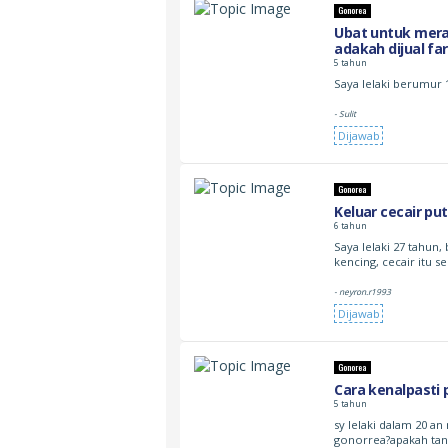
Gonorea
Ubat untuk mera
adakah dijual fa
5 tahun
Saya lelaki berumur 
- Sulit
Dijawab
Gonorea
Keluar cecair put
6 tahun
Saya lelaki 27 tahun, 
kencing, cecair itu s
- neyron.r1993
Dijawab
Gonorea
Cara kenalpasti
5 tahun
sy lelaki dalam 20 
gonorrea?apakah tan