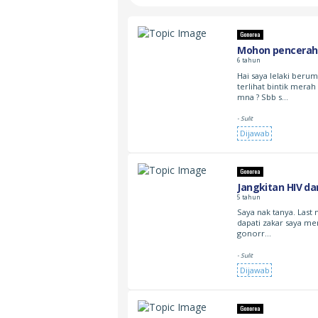
Gonorea
Mohon penceraha
6 tahun
Hai saya lelaki berum
terlihat bintik mera
mna ? Sbb s…
- Sulit
Dijawab
Gonorea
Jangkitan HIV da
5 tahun
Saya nak tanya. Last 
dapati zakar saya men
gonorr…
- Sulit
Dijawab
Gonorea