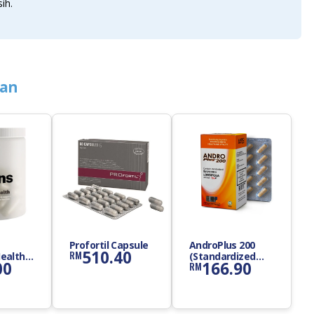
ih.
ian
Profortil Capsule
AndroPlus 200
510.40
RM
ealth
(Standardized
00
166.90
RM
nt
Tongkat Ali
Extract) Capsule