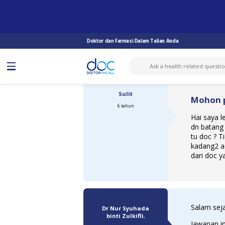
TANYA DOKTOR
GONOREA
MOHON PENCERAHAN DARI DOKTOR...
Doktor dan Farmasi Dalam Talian Anda
Sulit
Mohon p
6 tahun
Hai saya l
dn batang 
tu doc ? 
kadang2 ad
dari doc ya
Salam seja
Dr Nur Syuhada
binti Zulkifli
,
Jawapan i