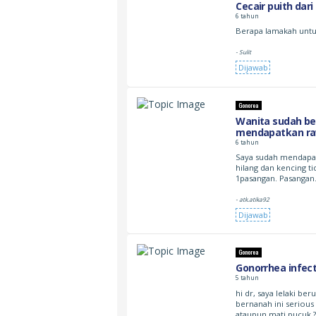
Cecair puith dari
6 tahun
Berapa lamakah untu
- Sulit
Dijawab
Gonorea
Wanita sudah be
mendapatkan r
6 tahun
Saya sudah mendapatka
hilang dan kencing t
1pasangan. Pasanga
- atk.atika92
Dijawab
Gonorea
Gonorrhea infec
5 tahun
hi dr, saya lelaki be
bernanah ini seriou
ataupun mati pucuk 