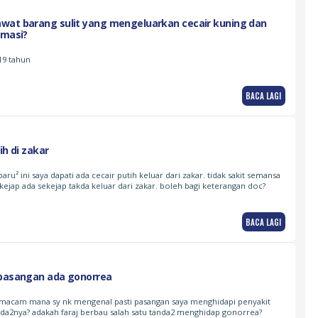
wat barang sulit yang mengeluarkan cecair kuning dan
rmasi?
19 tahun
BACA LAGI
ih di zakar
baru² ini saya dapati ada cecair putih keluar dari zakar. tidak sakit semansa
ekejap ada sekejap takda keluar dari zakar. boleh bagi keterangan doc?
BACA LAGI
 pasangan ada gonorrea
an macam mana sy nk mengenal pasti pasangan saya menghidapi penyakit
da2nya? adakah faraj berbau salah satu tanda2 menghidap gonorrea?