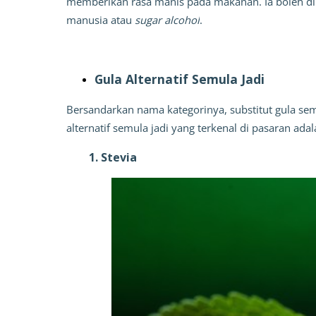
memberikan rasa manis pada makanan. Ia boleh dik
manusia atau 
sugar alcohol
. 
Gula Alternatif Semula Jadi
Bersandarkan nama kategorinya, substitut gula se
alternatif semula jadi yang terkenal di pasaran adal
        1. Stevia