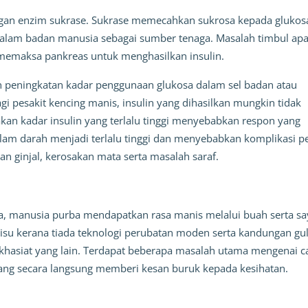
gan enzim sukrase. Sukrase memecahkan sukrosa kepada glukosa 
dalam badan manusia sebagai sumber tenaga. Masalah timbul apab
 memaksa pankreas untuk menghasilkan insulin. 
n peningkatan kadar penggunaan glukosa dalam sel badan atau 
 pesakit kencing manis, insulin yang dihasilkan mungkin tidak 
kan kadar insulin yang terlalu tinggi menyebabkan respon yang 
alam darah menjadi terlalu tinggi dan menyebabkan komplikasi pe
n ginjal, kerosakan mata serta masalah saraf. 
a, manusia purba mendapatkan rasa manis melalui buah serta say
isu kerana tiada teknologi perubatan moden serta kandungan gul
khasiat yang lain. Terdapat beberapa masalah utama mengenai car
ang secara langsung memberi kesan buruk kepada kesihatan.