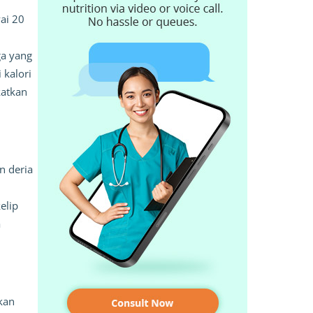
i 20 
a yang 
kalori 
atkan 
 deria 
lip 
 
an 