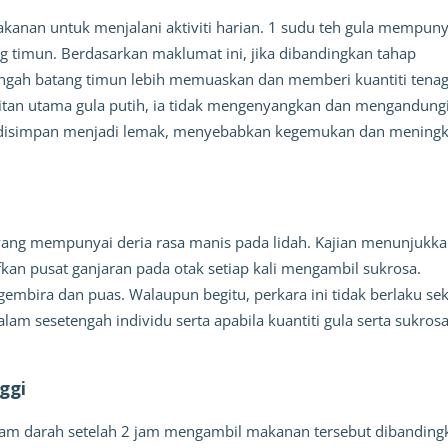
kanan untuk menjalani aktiviti harian. 1 sudu teh gula mempunya
g timun. Berdasarkan maklumat ini, jika dibandingkan tahap 
ngah batang timun lebih memuaskan dan memberi kuantiti tenag
ulitan utama gula putih, ia tidak mengenyangkan dan mengandungi 
kan disimpan menjadi lemak, menyebabkan kegemukan dan meningk
yang mempunyai deria rasa manis pada lidah. Kajian menunjukkan
an pusat ganjaran pada otak setiap kali mengambil sukrosa. 
bira dan puas. Walaupun begitu, perkara ini tidak berlaku seke
am sesetengah individu serta apabila kuantiti gula serta sukrosa
nggi
lam darah setelah 2 jam mengambil makanan tersebut dibandingk