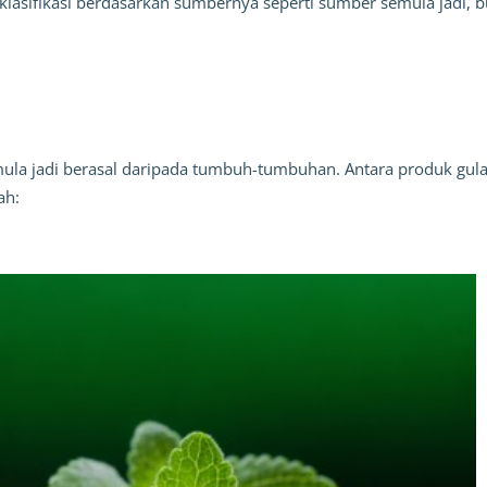
lasifikasi berdasarkan sumbernya seperti sumber semula jadi, b
mula jadi berasal daripada tumbuh-tumbuhan. Antara produk gula
ah: