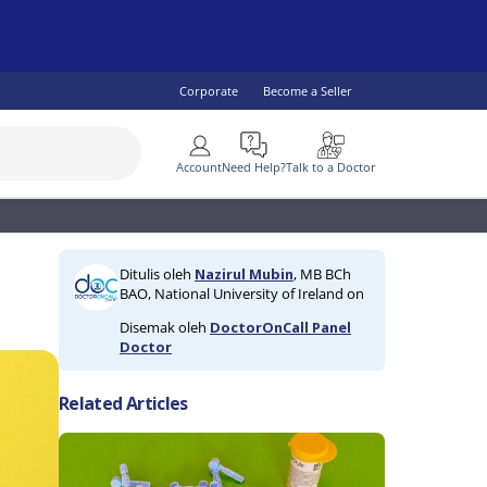
Corporate
Become a Seller
More
Account
Need Help?
Talk to a Doctor
SEE ALL
 Health
lity Specialist
IV & AIDS
Children's Health
Diabetes
Ditulis oleh
Nazirul Mubin
, MB BCh
ogist
omen's Health
Fish Oil & Omegas
Vaccine Services
BAO, National University of Ireland on
ral Practitioner
Men's Health
Disemak oleh
DoctorOnCall Panel
lth
Doctor
Related Articles