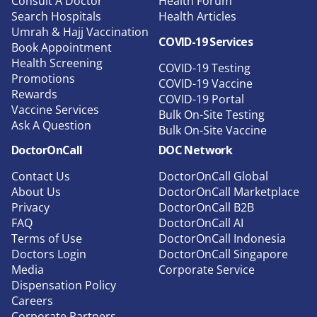
Consult A Doctor
Health Forum
Search Hospitals
Health Articles
Umrah & Hajj Vaccination
COVID-19 Services
Book Appointment
Health Screening
COVID-19 Testing
Promotions
COVID-19 Vaccine
Rewards
COVID-19 Portal
Vaccine Services
Bulk On-Site Testing
Ask A Question
Bulk On-Site Vaccine
DoctorOnCall
DOC Network
Contact Us
DoctorOnCall Global
About Us
DoctorOnCall Marketplace
Privacy
DoctorOnCall B2B
FAQ
DoctorOnCall AI
Terms of Use
DoctorOnCall Indonesia
Doctors Login
DoctorOnCall Singapore
Media
Corporate Service
Dispensation Policy
Careers
Corporate Partners