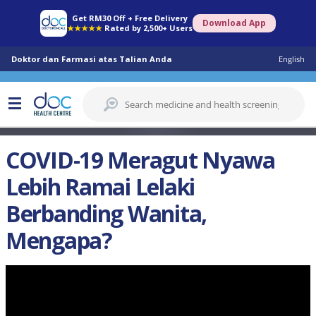
Get RM30 Off + Free Delivery
Download App
★★★★★
Rated by 2,500+ Users
Doktor dan Farmasi atas Talian Anda
English
COVID-19 Meragut Nyawa
Lebih Ramai Lelaki
Berbanding Wanita,
Mengapa?