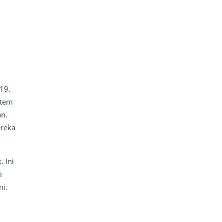
19.
stem
an.
ereka
 Ini
i
ni.