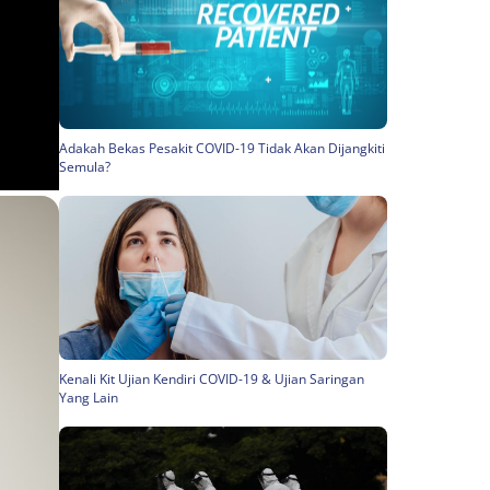
Adakah Bekas Pesakit COVID-19 Tidak Akan Dijangkiti
Semula?
Kenali Kit Ujian Kendiri COVID-19 & Ujian Saringan
Yang Lain