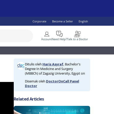
Corporate
Become a Seller
English
More
Account
Need Help?
Talk to a Doctor
SEE ALL
 Health
lity Specialist
IV & AIDS
Children's Health
Diabetes
Ditulis oleh
Haris Asyraf
, Bachelor's
ogist
omen's Health
Fish Oil & Omegas
Vaccine Services
Degree In Medicine and Surgery
ral Practitioner
Men's Health
(MBBCh) of Zagazig University, Egypt on
lth
Disemak oleh
DoctorOnCall Panel
Doctor
Related Articles