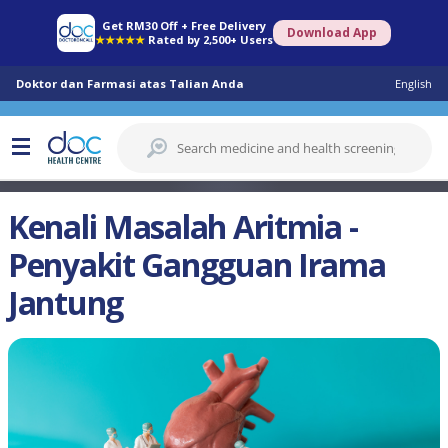
Get RM30 Off + Free Delivery
Download App
★★★★★
Rated by 2,500+ Users
Doktor dan Farmasi atas Talian Anda
English
Kenali Masalah Aritmia -
Penyakit Gangguan Irama
Jantung