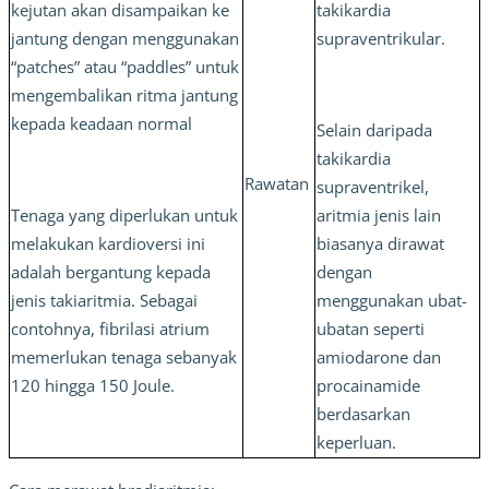
kejutan akan disampaikan ke 
takikardia 
jantung dengan menggunakan 
supraventrikular. 
“patches” atau “paddles” untuk 
mengembalikan ritma jantung 
kepada keadaan normal
Selain daripada 
takikardia 
Rawatan
supraventrikel, 
Tenaga yang diperlukan untuk 
aritmia jenis lain 
melakukan kardioversi ini 
biasanya dirawat 
adalah bergantung kepada 
dengan 
jenis takiaritmia. Sebagai 
menggunakan ubat-
contohnya, fibrilasi atrium 
ubatan seperti 
memerlukan tenaga sebanyak 
amiodarone dan 
120 hingga 150 Joule.
procainamide 
berdasarkan 
keperluan.