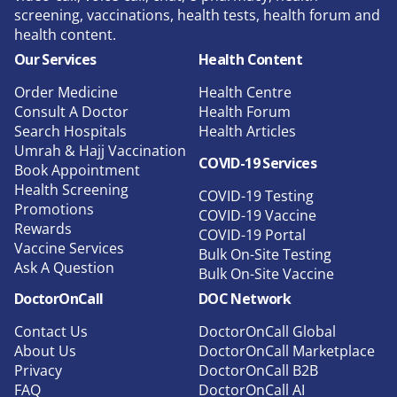
screening, vaccinations, health tests, health forum and
health content.
Our Services
Health Content
Order Medicine
Health Centre
Consult A Doctor
Health Forum
Search Hospitals
Health Articles
Umrah & Hajj Vaccination
COVID-19 Services
Book Appointment
Health Screening
COVID-19 Testing
Promotions
COVID-19 Vaccine
Rewards
COVID-19 Portal
Vaccine Services
Bulk On-Site Testing
Ask A Question
Bulk On-Site Vaccine
DoctorOnCall
DOC Network
Contact Us
DoctorOnCall Global
About Us
DoctorOnCall Marketplace
Privacy
DoctorOnCall B2B
FAQ
DoctorOnCall AI