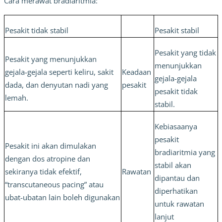
Cara merawat bradiaritmia:
Pesakit tidak stabil
Pesakit stabil
Pesakit yang tidak 
Pesakit yang menunjukkan 
menunjukkan 
gejala-gejala seperti keliru, sakit 
Keadaan 
gejala-gejala 
dada, dan denyutan nadi yang 
pesakit
pesakit tidak 
lemah.
stabil.
Kebiasaanya 
pesakit 
Pesakit ini akan dimulakan 
bradiaritmia yang 
dengan dos atropine dan 
stabil akan 
sekiranya tidak efektif, 
Rawatan
dipantau dan 
“transcutaneous pacing” atau 
diperhatikan 
ubat-ubatan lain boleh digunakan
untuk rawatan 
lanjut