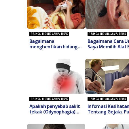
TELINGA, HIDUNG &AMP; TEKAK
TELINGA, HIDUNG &AMP; TEKAK
Bagaimana
Bagaimana Cara U
menghentikan hidung
Saya Memilih Alat 
berdarah (Nose Bleed)
Dengar Sesuai Unt
yang datang tiba-tiba?
Anak Saya?
TELINGA, HIDUNG &AMP; TEKAK
TELINGA, HIDUNG &AMP; TEKAK
Apakah penyebab sakit
Infomasi Kesihata
tekak (Odynophagia)
Tentang Gejala, P
ketika menelan dan apa
Serta Siasatan Saki
cara mengatasinya?
Hipertiroid