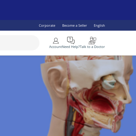
Corporate
Become a Seller
English
More
Account
Need Help?
Talk to a Doctor
SEE ALL
 Health
lity Specialist
IV & AIDS
Children's Health
Diabetes
ogist
omen's Health
Fish Oil & Omegas
Vaccine Services
ral Practitioner
Men's Health
lth