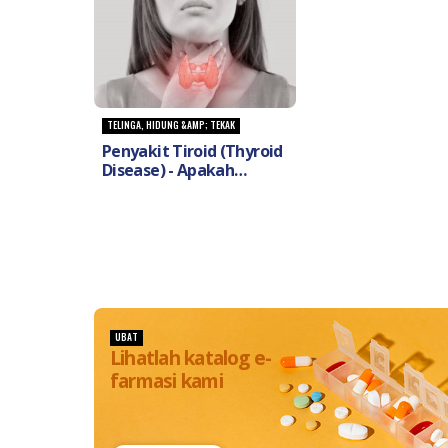
Rhinitis) dan bagaimana
bagaimana
untuk merawatnya?
merawatnya?
TELINGA, HIDUNG &AMP; TEKAK
Penyakit Tiroid (Thyroid
Disease) - Apakah
penyebab dan
bagaimana untuk
merawatinya
UBAT
Lihatlah katalog e-
farmasi kami