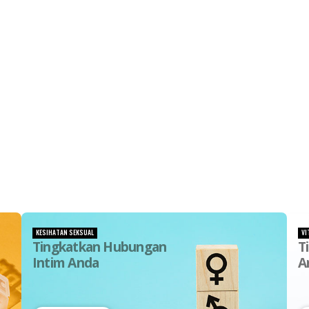
KESIHATAN SEKSUAL
VI
Tingkatkan Hubungan
T
Intim Anda
A