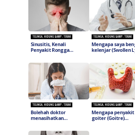
TELINGA, HIDUNG &AMP; TEKAK
TELINGA, HIDUNG &AMP; TEKAK
Sinusitis, Kenali
Mengapa saya ben
Penyakit Rongga
kelenjar (Swollen
Penyebab Gejala Sakit
Node) dan perluka
Kepala & Gejala Lain.
risau ia menunjuk
kepada penyakit la
TELINGA, HIDUNG &AMP; TEKAK
TELINGA, HIDUNG &AMP; TEKAK
Bolehah doktor
Mengapa penyakit
menasihatkan
goiter (Goitre)
mengenai
menyebabkan kele
resdung(Allergic
tiroid bengkak dan