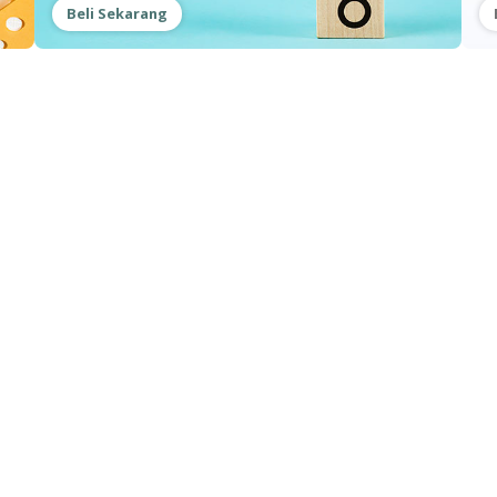
Beli Sekarang
Our Services
Health Content
Doc
Order Medicine
Health Centre
Con
Consult A Doctor
Health Forum
Abo
Search Hospitals
Health Articles
Pri
Umrah & Hajj Vaccination
FA
COVID-19 Services
Book Appointment
Ter
Health Screening
Doc
COVID-19 Testing
Promotions
Me
COVID-19 Vaccine
Rewards
Dis
COVID-19 Portal
Vaccine Services
Car
Bulk On-Site Testing
Ask A Question
Cor
Bulk On-Site Vaccine