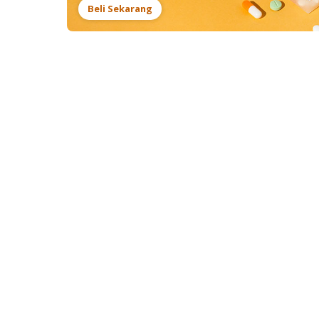
Beli Sekarang
DoctorOnCall is Malaysia's most complete
digital healthcare platform to access clinics,
pharmacies, hospitals and health
laboratories online. DoctorOnCall provides
online doctor and specialist consultation via
video-call, voice-call, chat, e-pharmacy,
health screening, vaccinations, health tests,
health forum and health content.