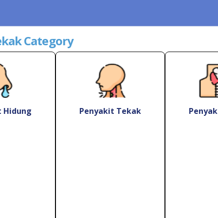
ekak Category
t Hidung
Penyakit Tekak
Penyaki