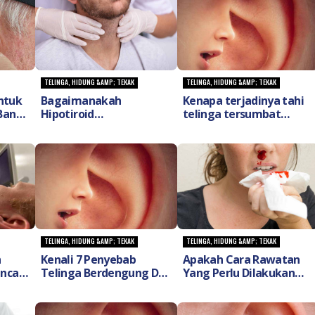
TELINGA, HIDUNG &AMP; TEKAK
TELINGA, HIDUNG &AMP; TEKAK
ntuk
Bagaimanakah
Kenapa terjadinya tahi
Bantu
Hipotiroid
telinga tersumbat
uk
(Hypothryoidism) boleh
(Blocked Ear Wax) dan
dirawat dan gejala-
apa cara selamat untuk
gejala disebabkan oleh
mengatasinya?
hipotiroid?
TELINGA, HIDUNG &AMP; TEKAK
TELINGA, HIDUNG &AMP; TEKAK
n
Kenali 7 Penyebab
Apakah Cara Rawatan
unca
Telinga Berdengung Dan
Yang Perlu Dilakukan
t
Bagaimana Anda Dapat
Jika Hidung Berdarah
Merawatnya!
Secara Tiba-Tiba?