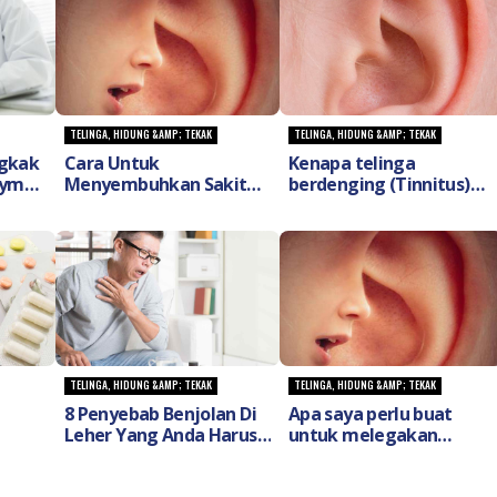
TELINGA, HIDUNG &AMP; TEKAK
TELINGA, HIDUNG &AMP; TEKAK
gkak
Cara Untuk
Kenapa telinga
 Lymph
Menyembuhkan Sakit
berdenging (Tinnitus)
h saya
Telinga (Ear Pain)?
tidak hilang dan apa
perlu saya buat untuk
in?
mengatasinya?
TELINGA, HIDUNG &AMP; TEKAK
TELINGA, HIDUNG &AMP; TEKAK
8 Penyebab Benjolan Di
Apa saya perlu buat
Leher Yang Anda Harus
untuk melegakan
njar
Awasi!
telinga tersumbat
(Blocked Ears)?