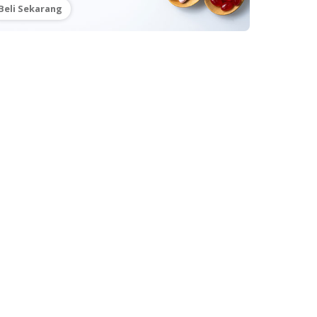
Beli Sekarang
torOnCall
DOC Network
tact Us
DoctorOnCall Global
ut Us
DoctorOnCall Marketplace
vacy
DoctorOnCall B2B
Q
DoctorOnCall AI
ms of Use
DoctorOnCall Indonesia
tors Login
DoctorOnCall Singapore
dia
Corporate Service
pensation Policy
Follow Us
eers
porate Partners