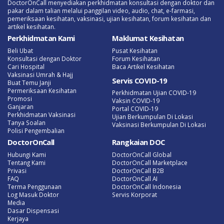
DoctorOnCall menyediakan perkhidmatan konsultasi dengan doktor dan
pakar dalam talian melalui panggilan video, audio, chat, e-farmasi,
pemeriksaan kesihatan, vaksinasi, ujian kesihatan, forum kesihatan dan
artikel kesihatan.
Perkhidmatan Kami
Maklumat Kesihatan
Beli Ubat
Pusat Kesihatan
Konsultasi dengan Doktor
Forum Kesihatan
Cari Hospital
Baca Artikel Kesihatan
Vaksinasi Umrah & Hajj
Servis COVID-19
Buat Temu Janji
Permeriksaan Kesihatan
Perkhidmatan Ujian COVID-19
Promosi
Vaksin COVID-19
Ganjaran
Portal COVID-19
Perkhidmatan Vaksinasi
Ujian Berkumpulan Di Lokasi
Tanya Soalan
Vaksinasi Berkumpulan Di Lokasi
Polisi Pengembalian
DoctorOnCall
Rangkaian DOC
Hubungi Kami
DoctorOnCall Global
Tentang Kami
DoctorOnCall Marketplace
Privasi
DoctorOnCall B2B
FAQ
DoctorOnCall AI
Terma Penggunaan
DoctorOnCall Indonesia
Log Masuk Doktor
Servis Korporat
Media
Dasar Dispensasi
Kerjaya