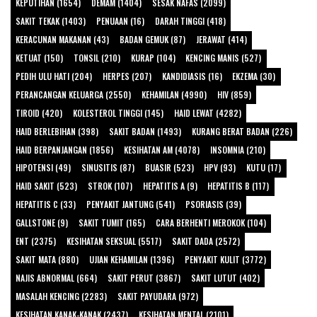
KEPUTIHAN (1654)
DEMAM (1404)
SESAK NAFAS (2099)
SAKIT TEKAK (1403)
PENUAAN (16)
DARAH TINGGI (418)
KERACUNAN MAKANAN (43)
BADAN GEMUK (87)
JERAWAT (414)
KETUAT (150)
TONSIL (210)
KURAP (104)
KENCING MANIS (527)
PEDIH ULU HATI (204)
HERPES (207)
KANDIDIASIS (16)
EKZEMA (30)
PERANCANGAN KELUARGA (2550)
KEHAMILAN (4990)
HIV (859)
TIROID (420)
KOLESTEROL TINGGI (145)
HAID LEWAT (4282)
HAID BERLEBIHAN (398)
SAKIT BADAN (1493)
KURANG BERAT BADAN (226)
HAID BERPANJANGAN (1856)
KESIHATAN AM (4078)
INSOMNIA (210)
HIPOTENSI (49)
SINUSITIS (87)
BUASIR (523)
HPV (93)
KUTU (17)
HAID SAKIT (523)
STROK (107)
HEPATITIS A (9)
HEPATITIS B (117)
HEPATITIS C (33)
PENYAKIT JANTUNG (541)
PSORIASIS (39)
GALLSTONE (9)
SAKIT TUMIT (165)
CARA BERHENTI MEROKOK (104)
ENT (2375)
KESIHATAN SEKSUAL (5517)
SAKIT DADA (2572)
SAKIT MATA (880)
UJIAN KEHAMILAN (1396)
PENYAKIT KULIT (3772)
NAJIS ABNORMAL (664)
SAKIT PERUT (3867)
SAKIT LUTUT (402)
MASALAH KENCING (2283)
SAKIT PAYUDARA (972)
KESIHATAN KANAK-KANAK (2437)
KESIHATAN MENTAL (2101)