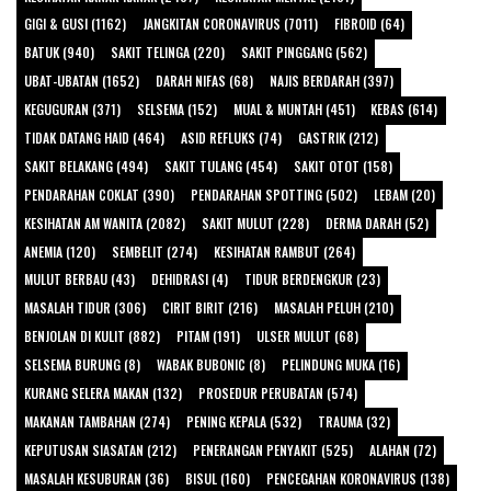
GIGI & GUSI (1162)
JANGKITAN CORONAVIRUS (7011)
FIBROID (64)
BATUK (940)
SAKIT TELINGA (220)
SAKIT PINGGANG (562)
UBAT-UBATAN (1652)
DARAH NIFAS (68)
NAJIS BERDARAH (397)
KEGUGURAN (371)
SELSEMA (152)
MUAL & MUNTAH (451)
KEBAS (614)
TIDAK DATANG HAID (464)
ASID REFLUKS (74)
GASTRIK (212)
SAKIT BELAKANG (494)
SAKIT TULANG (454)
SAKIT OTOT (158)
PENDARAHAN COKLAT (390)
PENDARAHAN SPOTTING (502)
LEBAM (20)
KESIHATAN AM WANITA (2082)
SAKIT MULUT (228)
DERMA DARAH (52)
ANEMIA (120)
SEMBELIT (274)
KESIHATAN RAMBUT (264)
MULUT BERBAU (43)
DEHIDRASI (4)
TIDUR BERDENGKUR (23)
MASALAH TIDUR (306)
CIRIT BIRIT (216)
MASALAH PELUH (210)
BENJOLAN DI KULIT (882)
PITAM (191)
ULSER MULUT (68)
SELSEMA BURUNG (8)
WABAK BUBONIC (8)
PELINDUNG MUKA (16)
KURANG SELERA MAKAN (132)
PROSEDUR PERUBATAN (574)
MAKANAN TAMBAHAN (274)
PENING KEPALA (532)
TRAUMA (32)
KEPUTUSAN SIASATAN (212)
PENERANGAN PENYAKIT (525)
ALAHAN (72)
MASALAH KESUBURAN (36)
BISUL (160)
PENCEGAHAN KORONAVIRUS (138)