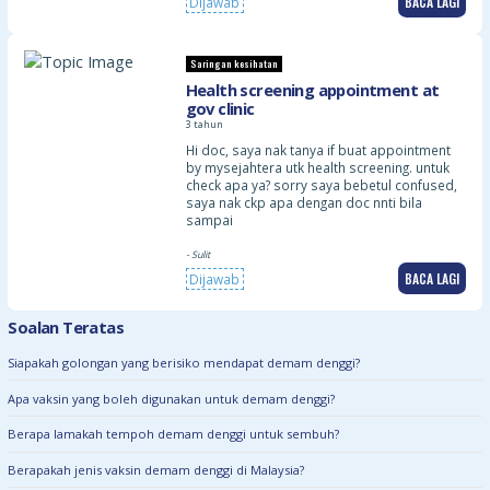
BACA LAGI
Dijawab
Saringan kesihatan
Health screening appointment at
gov clinic
3 tahun
Hi doc, saya nak tanya if buat appointment
by mysejahtera utk health screening. untuk
check apa ya? sorry saya bebetul confused,
saya nak ckp apa dengan doc nnti bila
sampai
- Sulit
BACA LAGI
Dijawab
Soalan Teratas
Siapakah golongan yang berisiko mendapat demam denggi?
Apa vaksin yang boleh digunakan untuk demam denggi?
Berapa lamakah tempoh demam denggi untuk sembuh?
Berapakah jenis vaksin demam denggi di Malaysia?