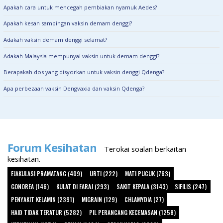
Apakah cara untuk mencegah pembiakan nyamuk Aedes?
Apakah kesan sampingan vaksin demam denggi?
Adakah vaksin demam denggi selamat?
Adakah Malaysia mempunyai vaksin untuk demam denggi?
Berapakah dos yang disyorkan untuk vaksin denggi Qdenga?
Apa perbezaan vaksin Dengvaxia dan vaksin Qdenga?
Forum Kesihatan
Terokai soalan berkaitan
kesihatan.
EJAKULASI PRAMATANG (409)
URTI (222)
MATI PUCUK (763)
GONOREA (146)
KULAT DI FARAJ (293)
SAKIT KEPALA (3143)
SIFILIS (247)
PENYAKIT KELAMIN (2391)
MIGRAIN (129)
CHLAMYDIA (27)
HAID TIDAK TERATUR (5282)
PIL PERANCANG KECEMASAN (1258)