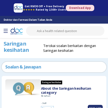
Farmasi Online
Konsult Doktor
Saringan Kesihatan
Konsult Pakar
Get RM30 Off + Free Delivery
Download App
★★★★★
Rated by 2,500+ Users
Doktor dan Farmasi Dalam Talian Anda
Saringan
Terokai soalan berkaitan dengan
kesihatan
Saringan kesihatan
Soalan & Jawapan
Saringan kesihatan
About the Saringan kesihatan
category
56 tahun
- Sulit