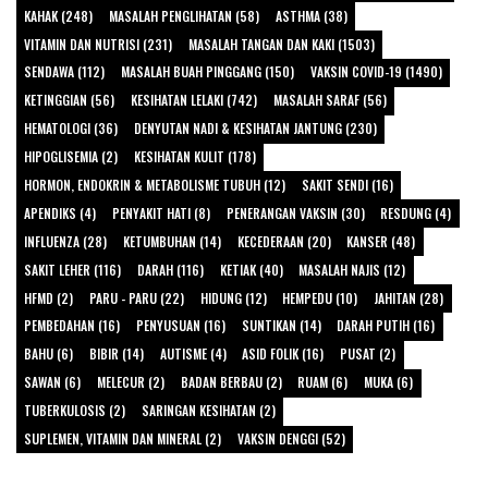
KAHAK (248)
MASALAH PENGLIHATAN (58)
ASTHMA (38)
VITAMIN DAN NUTRISI (231)
MASALAH TANGAN DAN KAKI (1503)
SENDAWA (112)
MASALAH BUAH PINGGANG (150)
VAKSIN COVID-19 (1490)
KETINGGIAN (56)
KESIHATAN LELAKI (742)
MASALAH SARAF (56)
HEMATOLOGI (36)
DENYUTAN NADI & KESIHATAN JANTUNG (230)
HIPOGLISEMIA (2)
KESIHATAN KULIT (178)
HORMON, ENDOKRIN & METABOLISME TUBUH (12)
SAKIT SENDI (16)
APENDIKS (4)
PENYAKIT HATI (8)
PENERANGAN VAKSIN (30)
RESDUNG (4)
INFLUENZA (28)
KETUMBUHAN (14)
KECEDERAAN (20)
KANSER (48)
SAKIT LEHER (116)
DARAH (116)
KETIAK (40)
MASALAH NAJIS (12)
HFMD (2)
PARU - PARU (22)
HIDUNG (12)
HEMPEDU (10)
JAHITAN (28)
PEMBEDAHAN (16)
PENYUSUAN (16)
SUNTIKAN (14)
DARAH PUTIH (16)
BAHU (6)
BIBIR (14)
AUTISME (4)
ASID FOLIK (16)
PUSAT (2)
SAWAN (6)
MELECUR (2)
BADAN BERBAU (2)
RUAM (6)
MUKA (6)
TUBERKULOSIS (2)
SARINGAN KESIHATAN (2)
SUPLEMEN, VITAMIN DAN MINERAL (2)
VAKSIN DENGGI (52)