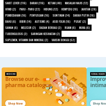
SAKIT LEHER (116)
DARAH (116)
KETIAK (40)
MASALAH NAJIS (12)
HFMD (2)
PARU - PARU (22)
HIDUNG (12)
HEMPEDU (10)
JAHITAN (28)
PEMBEDAHAN (16)
PENYUSUAN (16)
SUNTIKAN (14)
DARAH PUTIH (16)
BAHU (6)
BIBIR (14)
AUTISME (4)
ASID FOLIK (16)
PUSAT (2)
SAWAN (6)
MELECUR (2)
BADAN BERBAU (2)
RUAM (6)
MUKA (6)
TUBERKULOSIS (2)
SARINGAN KESIHATAN (2)
SUPLEMEN, VITAMIN DAN MINERAL (2)
VAKSIN DENGGI (52)
MEDICINE
SEXUAL HEALTH
Browse our e-
Impro
pharma catalogue
intim
Shop Now
Shop No