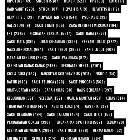
HIPOTENSI (49)
SINUSITIS (87)
BUASIR (523)
HPV (93)
KUTU (17)
HAID SAKIT (523)
STROK (107)
HEPATITIS A (9)
HEPATITIS B (117)
HEPATITIS C (33)
PENYAKIT JANTUNG (541)
PSORIASIS (39)
GALLSTONE (9)
SAKIT TUMIT (165)
CARA BERHENTI MEROKOK (104)
ENT (2375)
KESIHATAN SEKSUAL (5517)
SAKIT DADA (2572)
SAKIT MATA (880)
UJIAN KEHAMILAN (1396)
PENYAKIT KULIT (3772)
NAJIS ABNORMAL (664)
SAKIT PERUT (3867)
SAKIT LUTUT (402)
MASALAH KENCING (2283)
SAKIT PAYUDARA (972)
KESIHATAN KANAK-KANAK (2437)
KESIHATAN MENTAL (2101)
GIGI & GUSI (1162)
JANGKITAN CORONAVIRUS (7011)
FIBROID (64)
BATUK (940)
SAKIT TELINGA (220)
SAKIT PINGGANG (562)
UBAT-UBATAN (1652)
DARAH NIFAS (68)
NAJIS BERDARAH (397)
KEGUGURAN (371)
SELSEMA (152)
MUAL & MUNTAH (451)
KEBAS (614)
TIDAK DATANG HAID (464)
ASID REFLUKS (74)
GASTRIK (212)
SAKIT BELAKANG (494)
SAKIT TULANG (454)
SAKIT OTOT (158)
PENDARAHAN COKLAT (390)
PENDARAHAN SPOTTING (502)
LEBAM (20)
KESIHATAN AM WANITA (2082)
SAKIT MULUT (228)
DERMA DARAH (52)
ANEMIA (120)
SEMBELIT (274)
KESIHATAN RAMBUT (264)