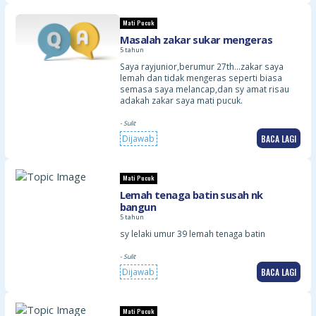
Mati Pucuk
Masalah zakar sukar mengeras
5 tahun
Saya rayjunior,berumur 27th…zakar saya
lemah dan tidak mengeras seperti biasa
semasa saya melancap,dan sy amat risau
adakah zakar saya mati pucuk.
- Sulit
BACA LAGI
Dijawab
Mati Pucuk
Lemah tenaga batin susah nk
bangun
5 tahun
sy lelaki umur 39 lemah tenaga batin
- Sulit
BACA LAGI
Dijawab
Mati Pucuk