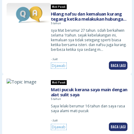
Mati Pucuk
Hilang nafsu dan kemaluan kurang
tegang ketika melakukan hubungan
intim dengan isteri
5 tahun
sya Mat berumur 27 tahun. sdah berkahwin
selama 1tahun. sejak kebelakangan ini,
kemaluan sya tidak setegang sperti biasa
ketika bersama isteri. dan nafsu juga kurang.
berbeza ketika sya sedang m…
- Sulit
BACA LAGI
Dijawab
Mati Pucuk
Mati pucuk kerana saya main dengan
alat sulit saya
5 tahun
Saya lelaki berumur 16 tahun dan saya rasa
saya alami mati pucuk
- Sulit
BACA LAGI
Dijawab