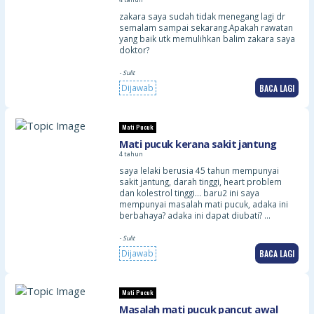
4 tahun
zakara saya sudah tidak menegang lagi dr
semalam sampai sekarang.Apakah rawatan
yang baik utk memulihkan balim zakara saya
doktor?
- Sulit
BACA LAGI
Dijawab
Mati Pucuk
Mati pucuk kerana sakit jantung
4 tahun
saya lelaki berusia 45 tahun mempunyai
sakit jantung, darah tinggi, heart problem
dan kolestrol tinggi… baru2 ini saya
mempunyai masalah mati pucuk, adaka ini
berbahaya? adaka ini dapat diubati? …
- Sulit
BACA LAGI
Dijawab
Mati Pucuk
Masalah mati pucuk pancut awal