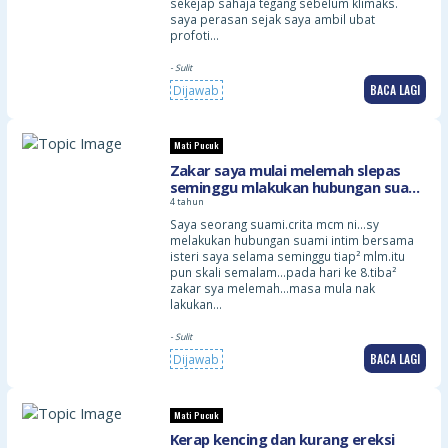
sekejap sahaja tegang sebelum klimaks.
saya perasan sejak saya ambil ubat
profoti…
- Sulit
BACA LAGI
Dijawab
Mati Pucuk
Zakar saya mulai melemah slepas
seminggu mlakukan hubungan suami
ister
4 tahun
Saya seorang suami.crita mcm ni…sy
melakukan hubungan suami intim bersama
isteri saya selama seminggu tiap² mlm.itu
pun skali semalam…pada hari ke 8.tiba²
zakar sya melemah…masa mula nak
lakukan…
- Sulit
BACA LAGI
Dijawab
Mati Pucuk
Kerap kencing dan kurang ereksi