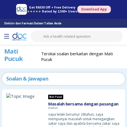
Farmasi Online
Konsult Doktor
Saringan Kesihatan
Konsult Pakar
Get RM30 Off + Free Delivery
Download App
★★★★★
Rated by 2,500+ Users
Doktor dan Farmasi Dalam Talian Anda
Mati
Terokai soalan berkaitan dengan Mati
Pucuk
Pucuk
Soalan & Jawapan
Mati Pucuk
Masalah bersama dengan pasangan
4 tahun
saya lelaki berumur 28tahun, saya
mempunyai masalah untuk menegangkan
zakar saya dan apabila bersama zakar saya