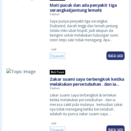
Mati pucuk dan ada penyakit tiga
serangkai(jantung lemah)
5 tahun
Saya punya penyakit tiga serangkai.
Diabeted, darah tinggi dan lemah jantung.
Selalu mkn ubat hispitl. Jadi wlupun da
keinginn untuk melakukan hubungan sumi
isteri tetpi zakr tidak menegang. Apa…
- Sulit
BACA LAGI
Dijawab
Mati Pucuk
Zakar suami saya terbengkok ketika
melakukan persetubuhan . dan ia
merasa sakit pda mulanya . adakah
5 tahun
itu punca zakar suami saya tidak
zakar suami saya terbengkok & tertekan
menegang atau mati pucuk ? apakah
ketika melakukan persetubuhan . dan ia
penyelesaiiannya
merasa sakit pda mulanya . kemudian zakar
nya tidak menegang ketika bersetubuh .
adakah itu punca zakar suami saya …
- Sulit
BACA LAGI
Dijawab