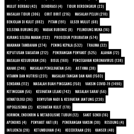
MULUT BERBAU (43)
DEHIDRASI (4)
TIDUR BERDENGKUR (23)
MASALAH TIDUR (306)
CIRIT BIRIT (216)
MASALAH PELUH (210)
BENJOLAN DI KULIT (882)
PITAM (191)
ULSER MULUT (68)
SELSEMA BURUNG (8)
WABAK BUBONIC (8)
PELINDUNG MUKA (16)
KURANG SELERA MAKAN (132)
PROSEDUR PERUBATAN (574)
MAKANAN TAMBAHAN (274)
PENING KEPALA (532)
TRAUMA (32)
KEPUTUSAN SIASATAN (212)
PENERANGAN PENYAKIT (525)
ALAHAN (72)
MASALAH KESUBURAN (36)
BISUL (160)
PENCEGAHAN KORONAVIRUS (138)
KAHAK (248)
MASALAH PENGLIHATAN (58)
ASTHMA (38)
VITAMIN DAN NUTRISI (231)
MASALAH TANGAN DAN KAKI (1503)
SENDAWA (112)
MASALAH BUAH PINGGANG (150)
VAKSIN COVID-19 (1490)
KETINGGIAN (56)
KESIHATAN LELAKI (742)
MASALAH SARAF (56)
HEMATOLOGI (36)
DENYUTAN NADI & KESIHATAN JANTUNG (230)
HIPOGLISEMIA (2)
KESIHATAN KULIT (178)
HORMON, ENDOKRIN & METABOLISME TUBUH (12)
SAKIT SENDI (16)
APENDIKS (4)
PENYAKIT HATI (8)
PENERANGAN VAKSIN (30)
RESDUNG (4)
INFLUENZA (28)
KETUMBUHAN (14)
KECEDERAAN (20)
KANSER (48)