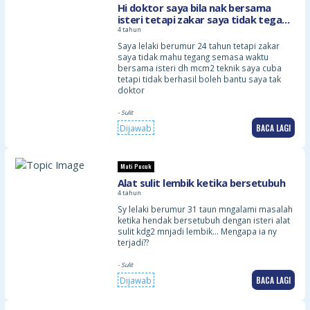
Hi doktor saya bila nak bersama
isteri tetapi zakar saya tidak tegang
dan sukar dimasukkan ke dalam
4 tahun
faraj boleh bantu saya x saya x
Saya lelaki berumur 24 tahun tetapi zakar
saya tidak mahu tegang semasa waktu
bersama isteri dh mcm2 teknik saya cuba
tetapi tidak berhasil boleh bantu saya tak
doktor
- Sulit
BACA LAGI
Dijawab
Mati Pucuk
Alat sulit lembik ketika bersetubuh
4 tahun
Sy lelaki berumur 31 taun mngalami masalah
ketika hendak bersetubuh dengan isteri alat
sulit kdg2 mnjadi lembik… Mengapa ia ny
terjadi??
- Sulit
BACA LAGI
Dijawab