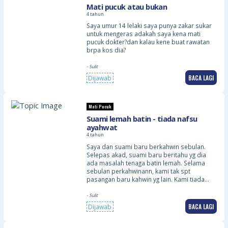
Mati pucuk atau bukan
4 tahun
Saya umur 14 lelaki saya punya zakar sukar
untuk mengeras adakah saya kena mati
pucuk dokter?dan kalau kene buat rawatan
brpa kos dia?
- Sulit
BACA LAGI
Dijawab
Mati Pucuk
Suami lemah batin - tiada nafsu
ayahwat
4 tahun
Saya dan suami baru berkahwin sebulan.
Selepas akad, suami baru beritahu yg dia
ada masalah tenaga batin lemah. Selama
sebulan perkahwinann, kami tak spt
pasangan baru kahwin yg lain. Kami tiada…
- Sulit
BACA LAGI
Dijawab