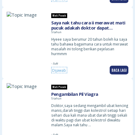
Mati Pucuk
Saya nak tahu cara ii merawat mati
pucuk adakah doktor dapat
membantu saya
5 tahun
Hyeee saya berumur 20 tahun boleh ka saya
tahu bahawa bagaimana cara untuk merawat
masalah ini tolong berikan pejelasan
hurmmm
- Sulit
BACA LAGI
Dijawab
Mati Pucuk
Pengambilan Pil Viagra
5 tahun
Doktor,saya sedang mengambil ubat kencing
manis,darah tinggi dan kolestrol setiap hari
sehari dua kali mana ubat darah tinggi sekali
di waktu pagi dan ubat kolestrol diwaktu
malam.Saya nak tahu …
- Sulit