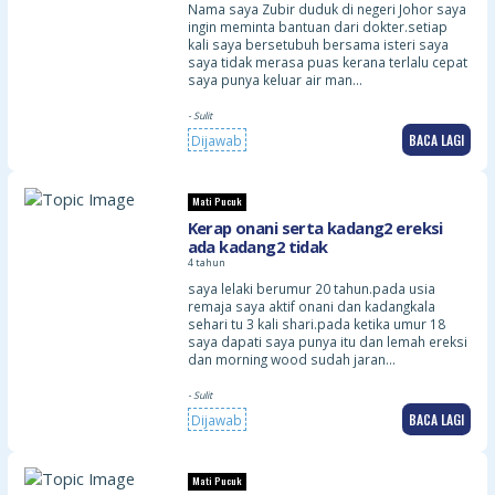
Nama saya Zubir duduk di negeri Johor saya
ingin meminta bantuan dari dokter.setiap
kali saya bersetubuh bersama isteri saya
saya tidak merasa puas kerana terlalu cepat
saya punya keluar air man…
- Sulit
BACA LAGI
Dijawab
Mati Pucuk
Kerap onani serta kadang2 ereksi
ada kadang2 tidak
4 tahun
saya lelaki berumur 20 tahun.pada usia
remaja saya aktif onani dan kadangkala
sehari tu 3 kali shari.pada ketika umur 18
saya dapati saya punya itu dan lemah ereksi
dan morning wood sudah jaran…
- Sulit
BACA LAGI
Dijawab
Mati Pucuk