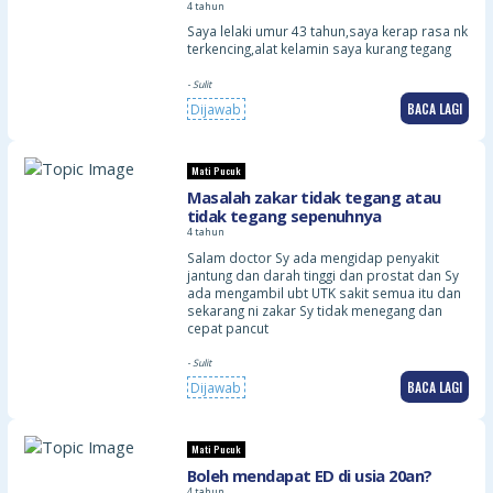
4 tahun
Saya lelaki umur 43 tahun,saya kerap rasa nk
terkencing,alat kelamin saya kurang tegang
- Sulit
BACA LAGI
Dijawab
Mati Pucuk
Masalah zakar tidak tegang atau
tidak tegang sepenuhnya
4 tahun
Salam doctor Sy ada mengidap penyakit
jantung dan darah tinggi dan prostat dan Sy
ada mengambil ubt UTK sakit semua itu dan
sekarang ni zakar Sy tidak menegang dan
cepat pancut
- Sulit
BACA LAGI
Dijawab
Mati Pucuk
Boleh mendapat ED di usia 20an?
4 tahun