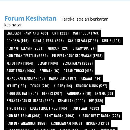
Forum Kesihatan
Terokai soalan berkaitan
kesihatan.
EJAKULASI PRAMATANG (409)
URTI (222)
MATI PUCUK (763)
GONOREA (146)
KULAT DI FARAJ (293)
SAKIT KEPALA (3143)
SIFILIS (247)
PENYAKIT KELAMIN (2391)
MIGRAIN (129)
CHLAMYDIA (27)
HAID TIDAK TERATUR (5282)
PIL PERANCANG KECEMASAN (1258)
KEPUTIHAN (1654)
DEMAM (1404)
SESAK NAFAS (2099)
SAKIT TEKAK (1403)
PENUAAN (16)
DARAH TINGGI (418)
KERACUNAN MAKANAN (43)
BADAN GEMUK (87)
JERAWAT (414)
KETUAT (150)
TONSIL (210)
KURAP (104)
KENCING MANIS (527)
PEDIH ULU HATI (204)
HERPES (207)
KANDIDIASIS (16)
EKZEMA (30)
PERANCANGAN KELUARGA (2550)
KEHAMILAN (4990)
HIV (859)
TIROID (420)
KOLESTEROL TINGGI (145)
HAID LEWAT (4282)
HAID BERLEBIHAN (398)
SAKIT BADAN (1493)
KURANG BERAT BADAN (226)
HAID BERPANJANGAN (1856)
KESIHATAN AM (4078)
INSOMNIA (210)