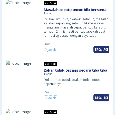
Mati Pucuk
Masalah cepat pancut bila bersama
4 tahun
Sy lelaki umur 32, bkahwin setahun, masalah
sy ialah sepanjang setahun bkahwin saya
mengalami masalah cepat pancut, kerap …
tempoh 2 mnit mesti pancut…apakah ubat
farmasi yg sesuai dengan saya…at…
- Sulit
BACA LAGI
Dijawab
Mati Pucuk
Zakar tidak tegang secara tiba tiba
4 tahun
Doktor mati pucuk adakah boleh diubati
sepenuhnya ?
- Sulit
BACA LAGI
Dijawab
Mati Pucuk