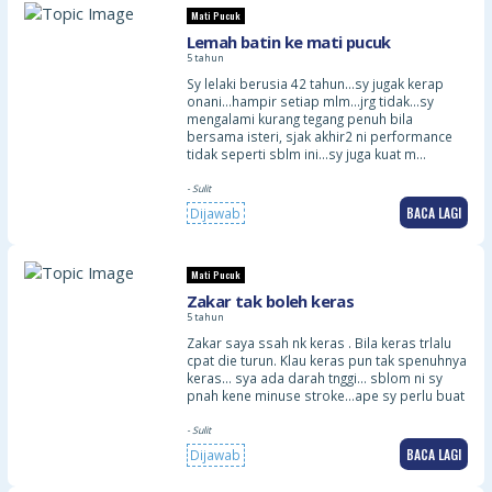
Mati Pucuk
Lemah batin ke mati pucuk
5 tahun
Sy lelaki berusia 42 tahun…sy jugak kerap
onani…hampir setiap mlm…jrg tidak…sy
mengalami kurang tegang penuh bila
bersama isteri, sjak akhir2 ni performance
tidak seperti sblm ini…sy juga kuat m…
- Sulit
BACA LAGI
Dijawab
Mati Pucuk
Zakar tak boleh keras
5 tahun
Zakar saya ssah nk keras . Bila keras trlalu
cpat die turun. Klau keras pun tak spenuhnya
keras… sya ada darah tnggi… sblom ni sy
pnah kene minuse stroke…ape sy perlu buat
- Sulit
BACA LAGI
Dijawab