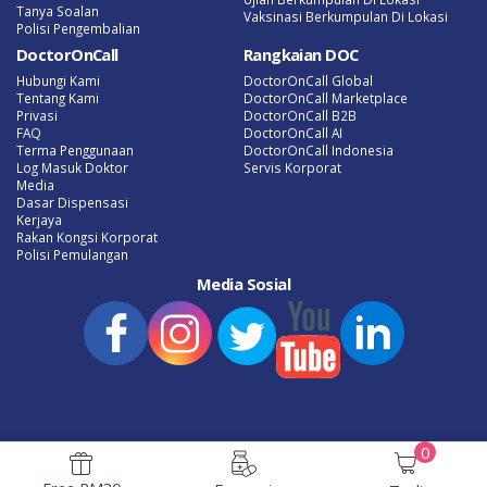
Tanya Soalan
Vaksinasi Berkumpulan Di Lokasi
Polisi Pengembalian
DoctorOnCall
Rangkaian DOC
Hubungi Kami
DoctorOnCall Global
Tentang Kami
DoctorOnCall Marketplace
Privasi
DoctorOnCall B2B
FAQ
DoctorOnCall AI
Terma Penggunaan
DoctorOnCall Indonesia
Log Masuk Doktor
Servis Korporat
Media
Dasar Dispensasi
Kerjaya
Rakan Kongsi Korporat
Polisi Pemulangan
Media Sosial
0
Promosi eFarmasi Terkini
Tanya Doktor Atas Talian