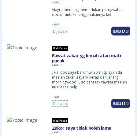
4 tahun
Viagra memang memerlukan pengesahan
doctor untuk menggunakannya ke?
- Sulit
BACA LAGI
Dijawab
Mati Pucuk
Rawat zakar yg lemah atau mati
pucuk
4 tahun
. Hai doc saya berumur 20 an tp sya ada
msalah zakar saya tk keras dan jarang
morningwood…, ad cara utk rawata msalah
ni? Please help
- Sulit
BACA LAGI
Dijawab
Mati Pucuk
Zakar saya tidak boleh lama
4 tahun