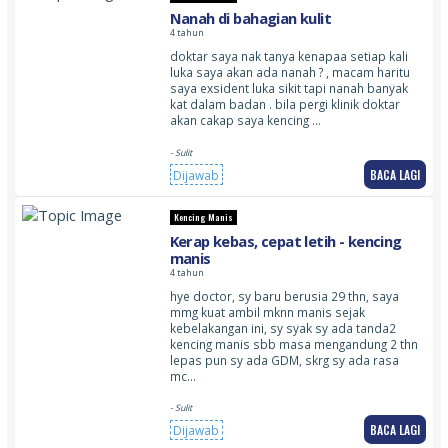
Nanah di bahagian kulit
4 tahun
doktar saya nak tanya kenapaa setiap kali
luka saya akan ada nanah ? , macam haritu
saya exsident luka sikit tapi nanah banyak
kat dalam badan . bila pergi klinik doktar
akan cakap saya kencing …
- Sulit
BACA LAGI
Dijawab
Kencing Manis
Kerap kebas, cepat letih - kencing
manis
4 tahun
hye doctor, sy baru berusia 29 thn, saya
mmg kuat ambil mknn manis sejak
kebelakangan ini, sy syak sy ada tanda2
kencing manis sbb masa mengandung 2 thn
lepas pun sy ada GDM, skrg sy ada rasa
mc…
- Sulit
BACA LAGI
Dijawab