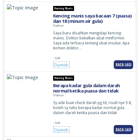
Kencing Manis
Kencing manis saya bacaan 7 (puasa)
dan 18 (minum air gula)
5 tahun
Saya baru disahkan mengidap kencing
manis. Doktor bekalkan ubat metformin.
Saya ada terbaca tentang ubat insulux. Apa
komen doktor…
- Sulit
BACA LAGI
Dijawab
Kencing Manis
Berapa kadar gula dalam darah
normal ketika puasa dan tidak
5 tahun
Sy ade buat check darah pg td, risult nye 5.8,
boleh sy tahu berapa kadar normal gula
dalam darah ketika puasa dan tidak
- Sulit
BACA LAGI
Dijawab