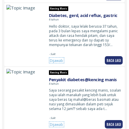
Kencing Manis
Diabetes, gerd, acid reflux, gastric
4 tahun
Hello doktor, saya lelaki berusia 37 tahun,
pada 3 bulan lepas saya mengalami panic
attack dan rasa hendak pitam, dan saya
terus ke emergency dan sy dapati sy
mempunyai tekanan darah tinggi 153/…
- Sulit
BACA LAGI
Dijawab
Kencing Manis
Penyakit diabetes@kencing manis
4 tahun
Saya seorang pesakit kencing manis, soalan
saya ialah manakah yang lebih baik untuk
saya beras taj mahal@beras basmati atau
nasi yang dimasukkan dalam peti sejuk
selama 12 jam?? sebab saya ada t…
- Sulit
BACA LAGI
Dijawab