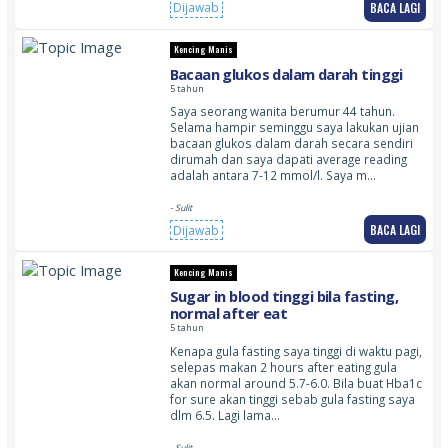
BACA LAGI
Dijawab
Kencing Manis
Bacaan glukos dalam darah tinggi
5 tahun
Saya seorang wanita berumur 44 tahun.
Selama hampir seminggu saya lakukan ujian
bacaan glukos dalam darah secara sendiri
dirumah dan saya dapati average reading
adalah antara 7-12 mmol/l. Saya m…
- Sulit
BACA LAGI
Dijawab
Kencing Manis
Sugar in blood tinggi bila fasting,
normal after eat
5 tahun
Kenapa gula fasting saya tinggi di waktu pagi,
selepas makan 2 hours after eating gula
akan normal around 5.7-6.0. Bila buat Hba1c
for sure akan tinggi sebab gula fasting saya
dlm 6.5. Lagi lama…
- Sulit