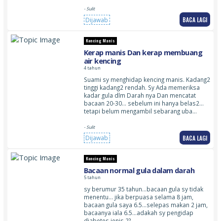
- Sulit
BACA LAGI
Dijawab
Kencing Manis
Kerap manis Dan kerap membuang
air kencing
4 tahun
Suami sy menghidap kencing manis. Kadang2
tinggi kadang2 rendah. Sy Ada memeriksa
kadar gula dlm Darah nya Dan mencatat
bacaan 20-30… sebelum ini hanya belas2…
tetapi belum mengambil sebarang uba…
- Sulit
BACA LAGI
Dijawab
Kencing Manis
Bacaan normal gula dalam darah
5 tahun
sy berumur 35 tahun…bacaan gula sy tidak
menentu… jika berpuasa selama 8 jam,
bacaan gula saya 6.5…selepas makan 2 jam,
bacaanya iala 6.5…adakah sy pengidap
diabetes jenis 2?