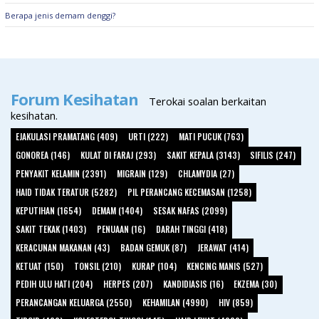
Berapa jenis demam denggi?
Forum Kesihatan
Terokai soalan berkaitan
kesihatan.
EJAKULASI PRAMATANG (409)
URTI (222)
MATI PUCUK (763)
GONOREA (146)
KULAT DI FARAJ (293)
SAKIT KEPALA (3143)
SIFILIS (247)
PENYAKIT KELAMIN (2391)
MIGRAIN (129)
CHLAMYDIA (27)
HAID TIDAK TERATUR (5282)
PIL PERANCANG KECEMASAN (1258)
KEPUTIHAN (1654)
DEMAM (1404)
SESAK NAFAS (2099)
SAKIT TEKAK (1403)
PENUAAN (16)
DARAH TINGGI (418)
KERACUNAN MAKANAN (43)
BADAN GEMUK (87)
JERAWAT (414)
KETUAT (150)
TONSIL (210)
KURAP (104)
KENCING MANIS (527)
PEDIH ULU HATI (204)
HERPES (207)
KANDIDIASIS (16)
EKZEMA (30)
PERANCANGAN KELUARGA (2550)
KEHAMILAN (4990)
HIV (859)