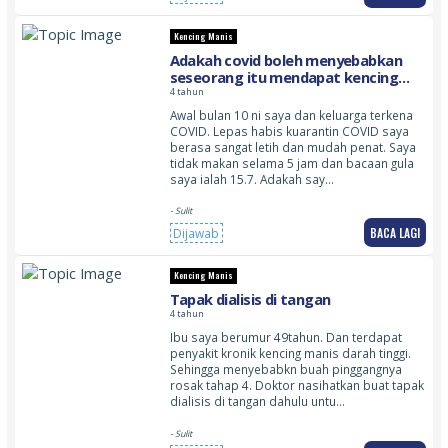
Kencing Manis
Adakah covid boleh menyebabkan
seseorang itu mendapat kencing
manis
4 tahun
Awal bulan 10 ni saya dan keluarga terkena
COVID. Lepas habis kuarantin COVID saya
berasa sangat letih dan mudah penat. Saya
tidak makan selama 5 jam dan bacaan gula
saya ialah 15.7. Adakah say…
- Sulit
BACA LAGI
Dijawab
Kencing Manis
Tapak dialisis di tangan
4 tahun
Ibu saya berumur 49tahun. Dan terdapat
penyakit kronik kencing manis darah tinggi.
Sehingga menyebabkn buah pinggangnya
rosak tahap 4. Doktor nasihatkan buat tapak
dialisis di tangan dahulu untu…
- Sulit