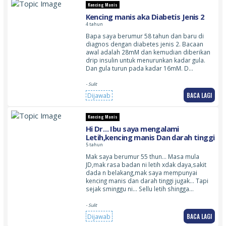
Kencing Manis
Kencing manis aka Diabetis Jenis 2
4 tahun
Bapa saya berumur 58 tahun dan baru di
diagnos dengan diabetes jenis 2. Bacaan
awal adalah 28mM dan kemudian diberikan
drip insulin untuk menurunkan kadar gula.
Dan gula turun pada kadar 16mM. D…
- Sulit
BACA LAGI
Dijawab
Kencing Manis
Hi Dr… Ibu saya mengalami
Letih,kencing manis Dan darah tinggi
5 tahun
Mak saya berumur 55 thun… Masa mula
JD,mak rasa badan ni letih xdak daya,sakit
dada n belakang,mak saya mempunyai
kencing manis dan darah tinggi jugak… Tapi
sejak sminggu ni… Sellu letih shingga…
- Sulit
BACA LAGI
Dijawab