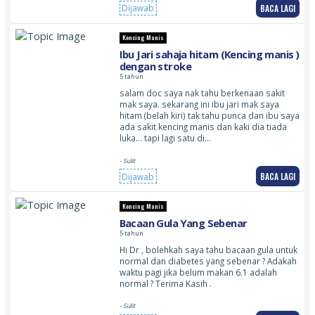
BACA LAGI
Dijawab
Kencing Manis
Ibu Jari sahaja hitam (Kencing manis )
dengan stroke
5 tahun
salam doc saya nak tahu berkenaan sakit
mak saya. sekarang ini ibu jari mak saya
hitam (belah kiri) tak tahu punca dan ibu saya
ada sakit kencing manis dan kaki dia tiada
luka… tapi lagi satu di…
- Sulit
BACA LAGI
Dijawab
Kencing Manis
Bacaan Gula Yang Sebenar
5 tahun
Hi Dr , bolehkah saya tahu bacaan gula untuk
normal dan diabetes yang sebenar ? Adakah
waktu pagi jika belum makan 6.1 adalah
normal ? Terima Kasih .
- Sulit