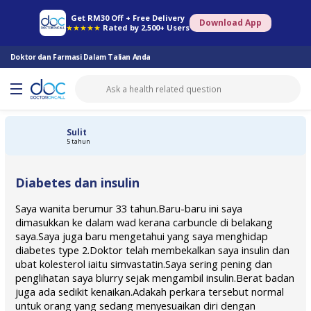
Farmasi Online
Konsult Doktor
Saringan Kesihatan
Konsult Pakar
Get RM30 Off + Free Delivery
Download App
★★★★★
Rated by 2,500+ Users
Doktor dan Farmasi Dalam Talian Anda
Sulit
5 tahun
Diabetes dan insulin
Saya wanita berumur 33 tahun.Baru-baru ini saya
dimasukkan ke dalam wad kerana carbuncle di belakang
saya.Saya juga baru mengetahui yang saya menghidap
diabetes type 2.Doktor telah membekalkan saya insulin dan
ubat kolesterol iaitu simvastatin.Saya sering pening dan
penglihatan saya blurry sejak mengambil insulin.Berat badan
juga ada sedikit kenaikan.Adakah perkara tersebut normal
untuk orang yang sedang menyesuaikan diri dengan