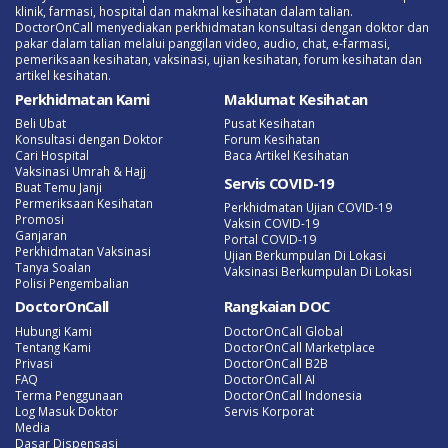
klinik, farmasi, hospital dan makmal kesihatan dalam talian.
DoctorOnCall menyediakan perkhidmatan konsultasi dengan doktor dan
pakar dalam talian melalui panggilan video, audio, chat, e-farmasi,
pemeriksaan kesihatan, vaksinasi, ujian kesihatan, forum kesihatan dan
artikel kesihatan.
Perkhidmatan Kami
Maklumat Kesihatan
Beli Ubat
Pusat Kesihatan
Konsultasi dengan Doktor
Forum Kesihatan
Cari Hospital
Baca Artikel Kesihatan
Vaksinasi Umrah & Hajj
Servis COVID-19
Buat Temu Janji
Permeriksaan Kesihatan
Perkhidmatan Ujian COVID-19
Promosi
Vaksin COVID-19
Ganjaran
Portal COVID-19
Perkhidmatan Vaksinasi
Ujian Berkumpulan Di Lokasi
Tanya Soalan
Vaksinasi Berkumpulan Di Lokasi
Polisi Pengembalian
DoctorOnCall
Rangkaian DOC
Hubungi Kami
DoctorOnCall Global
Tentang Kami
DoctorOnCall Marketplace
Privasi
DoctorOnCall B2B
FAQ
DoctorOnCall AI
Terma Penggunaan
DoctorOnCall Indonesia
Log Masuk Doktor
Servis Korporat
Media
Dasar Dispensasi