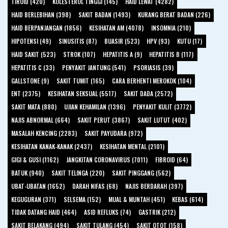
TIROID (420)
KOLESTEROL TINGGI (145)
HAID LEWAT (4282)
HAID BERLEBIHAN (398)
SAKIT BADAN (1493)
KURANG BERAT BADAN (226)
HAID BERPANJANGAN (1856)
KESIHATAN AM (4078)
INSOMNIA (210)
HIPOTENSI (49)
SINUSITIS (87)
BUASIR (523)
HPV (93)
KUTU (17)
HAID SAKIT (523)
STROK (107)
HEPATITIS A (9)
HEPATITIS B (117)
HEPATITIS C (33)
PENYAKIT JANTUNG (541)
PSORIASIS (39)
GALLSTONE (9)
SAKIT TUMIT (165)
CARA BERHENTI MEROKOK (104)
ENT (2375)
KESIHATAN SEKSUAL (5517)
SAKIT DADA (2572)
SAKIT MATA (880)
UJIAN KEHAMILAN (1396)
PENYAKIT KULIT (3772)
NAJIS ABNORMAL (664)
SAKIT PERUT (3867)
SAKIT LUTUT (402)
MASALAH KENCING (2283)
SAKIT PAYUDARA (972)
KESIHATAN KANAK-KANAK (2437)
KESIHATAN MENTAL (2101)
GIGI & GUSI (1162)
JANGKITAN CORONAVIRUS (7011)
FIBROID (64)
BATUK (940)
SAKIT TELINGA (220)
SAKIT PINGGANG (562)
UBAT-UBATAN (1652)
DARAH NIFAS (68)
NAJIS BERDARAH (397)
KEGUGURAN (371)
SELSEMA (152)
MUAL & MUNTAH (451)
KEBAS (614)
TIDAK DATANG HAID (464)
ASID REFLUKS (74)
GASTRIK (212)
SAKIT BELAKANG (494)
SAKIT TULANG (454)
SAKIT OTOT (158)