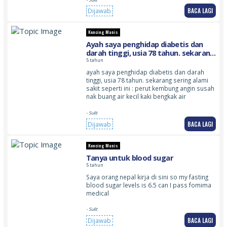
BACA LAGI
Dijawab
Kencing Manis
Ayah saya penghidap diabetis dan
darah tinggi, usia 78 tahun. sekarang
sering alami sakit seperti ini : perut
5 tahun
kembung angin susah nak kencing
ayah saya penghidap diabetis dan darah
kaki bengkak air
tinggi, usia 78 tahun. sekarang sering alami
sakit seperti ini : perut kembung angin susah
nak buang air kecil kaki bengkak air
- Sulit
BACA LAGI
Dijawab
Kencing Manis
Tanya untuk blood sugar
5 tahun
Saya orang nepal kirja di sini so my fasting
blood sugar levels is 6.5 can I pass fomima
medical
- Sulit
BACA LAGI
Dijawab