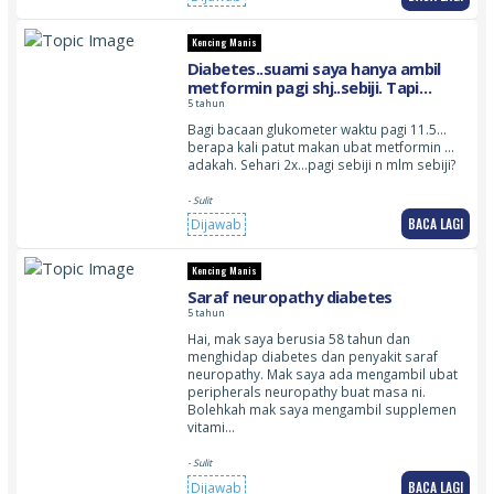
Kencing Manis
Diabetes..suami saya hanya ambil
metformin pagi shj..sebiji. Tapi
bacaan gula masih belum turun .in
5 tahun
Bagi bacaan glukometer waktu pagi 11.5…
berapa kali patut makan ubat metformin …
adakah. Sehari 2x…pagi sebiji n mlm sebiji?
- Sulit
BACA LAGI
Dijawab
Kencing Manis
Saraf neuropathy diabetes
5 tahun
Hai, mak saya berusia 58 tahun dan
menghidap diabetes dan penyakit saraf
neuropathy. Mak saya ada mengambil ubat
peripherals neuropathy buat masa ni.
Bolehkah mak saya mengambil supplemen
vitami…
- Sulit
BACA LAGI
Dijawab