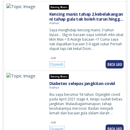
Kencing Manis
Kencing manis tahap 2.kebelakangan
ni tahap gula tak boleh turun hingga
6
4 tahun
Saya menghidap kencing manis 3 tahun
lepas… Skg ini bacaan saya setelah mkn ubat
kkm Max < 8 Avarge bacaan <7 Cuma saya
nak dapatkan bacaan 5-6 agak sukar Pernah
dapat tapi tak kekal Disin…
- Sulit
BACA LAGI
Dijawab
Kencing Manis
Diabetes selepas jangkitan covid
4 tahun
Ibu saya berumur 54 tahun. Dijangkiti covid
pada April 2021 stage 4, tetapi sudah bebas
jangkitan. Walaubagaimanapun, tahap
kesihatannya merosot. Badan menjadi
lemah dan bacaan gula dalam darah …
- Sulit
BACA LAGI
Dijawab