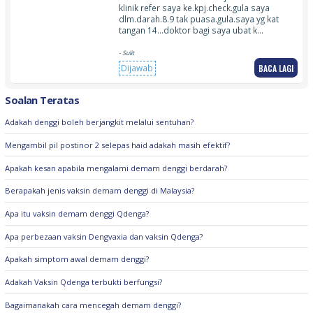
siang dan malam
klinik refer saya ke.kpj.check.gula saya
dlm.darah.8.9 tak puasa.gula.saya yg kat
tangan 14…doktor bagi saya ubat k…
- Sulit
BACA LAGI
Dijawab
Soalan Teratas
Adakah denggi boleh berjangkit melalui sentuhan?
Mengambil pil postinor 2 selepas haid adakah masih efektif?
Apakah kesan apabila mengalami demam denggi berdarah?
Berapakah jenis vaksin demam denggi di Malaysia?
Apa itu vaksin demam denggi Qdenga?
Apa perbezaan vaksin Dengvaxia dan vaksin Qdenga?
Apakah simptom awal demam denggi?
Adakah Vaksin Qdenga terbukti berfungsi?
Bagaimanakah cara mencegah demam denggi?