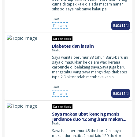
cuma di tapak kaki dia ada macam nanah
sikit so saya nak tanye kalau pe…
- Sulit
BACA LAGI
Dijawab
Kencing Manis
Diabetes dan insulin
5 tahun
Saya wanita berumur 33 tahun.Baru-baru ini
saya dimasukkan ke dalam wad kerana
carbuncle di belakang saya.Saya juga baru
mengetahui yang saya menghidap diabetes
type 2.Doktor telah membekalkan s…
- Sulit
BACA LAGI
Dijawab
Kencing Manis
Saya makan ubat kencing manis
Jardiance duo 12.5mg.baru makan
tak sampai sebulan.dari.KPj.adakah
5 tahun
kerap bangun malam kencing
Saya hani berumur 45 thn.baru2 ni saya
elok.sbb saya byk minum air waktu
makan durian.tiba2.nadi laju 120 doktor