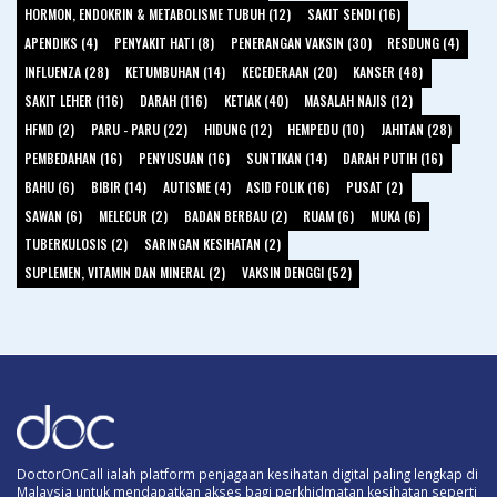
HORMON, ENDOKRIN & METABOLISME TUBUH (12)
SAKIT SENDI (16)
APENDIKS (4)
PENYAKIT HATI (8)
PENERANGAN VAKSIN (30)
RESDUNG (4)
INFLUENZA (28)
KETUMBUHAN (14)
KECEDERAAN (20)
KANSER (48)
SAKIT LEHER (116)
DARAH (116)
KETIAK (40)
MASALAH NAJIS (12)
HFMD (2)
PARU - PARU (22)
HIDUNG (12)
HEMPEDU (10)
JAHITAN (28)
PEMBEDAHAN (16)
PENYUSUAN (16)
SUNTIKAN (14)
DARAH PUTIH (16)
BAHU (6)
BIBIR (14)
AUTISME (4)
ASID FOLIK (16)
PUSAT (2)
SAWAN (6)
MELECUR (2)
BADAN BERBAU (2)
RUAM (6)
MUKA (6)
TUBERKULOSIS (2)
SARINGAN KESIHATAN (2)
SUPLEMEN, VITAMIN DAN MINERAL (2)
VAKSIN DENGGI (52)
DoctorOnCall ialah platform penjagaan kesihatan digital paling lengkap di
Malaysia untuk mendapatkan akses bagi perkhidmatan kesihatan seperti