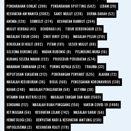
PENDARAHAN COKLAT (390)
PENDARAHAN SPOTTING (502)
LEBAM (20)
KESIHATAN AM WANITA (2082)
SAKIT MULUT (228)
DERMA DARAH (52)
ANEMIA (120)
SEMBELIT (274)
KESIHATAN RAMBUT (264)
MULUT BERBAU (43)
DEHIDRASI (4)
TIDUR BERDENGKUR (23)
MASALAH TIDUR (306)
CIRIT BIRIT (216)
MASALAH PELUH (210)
BENJOLAN DI KULIT (882)
PITAM (191)
ULSER MULUT (68)
SELSEMA BURUNG (8)
WABAK BUBONIC (8)
PELINDUNG MUKA (16)
KURANG SELERA MAKAN (132)
PROSEDUR PERUBATAN (574)
MAKANAN TAMBAHAN (274)
PENING KEPALA (532)
TRAUMA (32)
KEPUTUSAN SIASATAN (212)
PENERANGAN PENYAKIT (525)
ALAHAN (72)
MASALAH KESUBURAN (36)
BISUL (160)
PENCEGAHAN KORONAVIRUS (138)
KAHAK (248)
MASALAH PENGLIHATAN (58)
ASTHMA (38)
VITAMIN DAN NUTRISI (231)
MASALAH TANGAN DAN KAKI (1503)
SENDAWA (112)
MASALAH BUAH PINGGANG (150)
VAKSIN COVID-19 (1490)
KETINGGIAN (56)
KESIHATAN LELAKI (742)
MASALAH SARAF (56)
HEMATOLOGI (36)
DENYUTAN NADI & KESIHATAN JANTUNG (230)
HIPOGLISEMIA (2)
KESIHATAN KULIT (178)