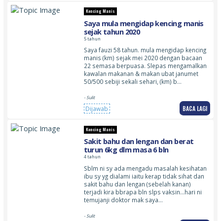
Kencing Manis
Saya mula mengidap kencing manis
sejak tahun 2020
5 tahun
Saya fauzi 58 tahun. mula mengidap kencing
manis (km) sejak mei 2020 dengan bacaan
22 semasa berpuasa. Slepas mengamalkan
kawalan makanan & makan ubat janumet
50/500 sebiji sekali sehari, (km) b…
- Sulit
BACA LAGI
Dijawab
Kencing Manis
Sakit bahu dan lengan dan berat
turun 6kg dlm masa 6 bln
4 tahun
Sblm ni sy ada mengadu masalah kesihatan
ibu sy yg dialami iaitu kerap tidak sihat dan
sakit bahu dan lengan (sebelah kanan)
terjadi kira bbrapa bln slps vaksin…hari ni
temujanji doktor mak saya…
- Sulit