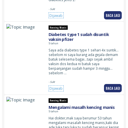
- Sulit
BACA LAGI
Dijawab
Kencing Manis
Diabetes type 1 sudah disuntik
vaksin pfizer
5 tahun
Saya ada diabetes type 1 sehari 4x suntik…
sebelom ni saya kurang ada gejala demam
batuk selesema bagai…tapi sejak ambil
vaksin dos kedua ni batuk saya
berpanjangan sudah hampir 3 minggu…
sebelom …
- Sulit
BACA LAGI
Dijawab
Kencing Manis
Mengalami masalh kencing manis
5 tahun
Hai dokter,mak saya berumur 53 tahun
mengalami masalah kencing manis,kaki dia
ade luka tapi luka tu sudah beransur kering