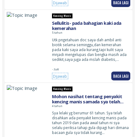
BACA LAGI
Dijawab
Kencing Manis
Sellulitis- pada bahagian kaki ada
kemerahan
5 tahun
Utk pngetahuan doc saya dah ambil anti
biotik selama seminggu,dan kemerahan
pada kaki saya ada kurang,tapi kulit saya
mnjadi mengelupas dan bengka masih ada
sedikit,saya juga ada mslah diabetis,…
- Sulit
BACA LAGI
Dijawab
Kencing Manis
Mohon nasihat tentang penyakit
kencing manis samada sya telah
bebas dari penyakit ini
4 tahun
Sya lelaki yg berumur 61 tahun. Sya telah
disahkan ada penyakit kencing manis pada
tahun 2019 dan pada awal tahun ni sya
selalu periksa tahap gula dipagi hari dimana
bacaan gula sya tidak kurang…