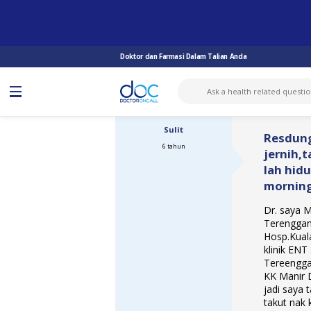
TANYA DOKTOR
SINUSITIS
RESDUNG SAYA SELALU BERSIN DAN...
Doktor dan Farmasi Dalam Talian Anda
Sulit
Resdung
6 tahun
jernih,t
lah hid
mornin
Dr. saya 
Terengganu
Hosp.Kual
klinik ENT
Tereengga
KK Manir 
jadi saya 
takut nak 