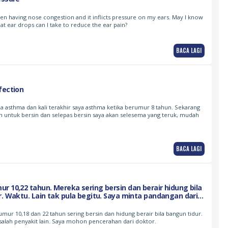
een having nose congestion and it inflicts pressure on my ears. May I know
t ear drops can I take to reduce the ear pain?
BACA LAGI
fection
da asthma dan kali terakhir saya asthma ketika berumur 8 tahun. Sekarang
h untuk bersin dan selepas bersin saya akan selesema yang teruk, mudah
BACA LAGI
r 10,22 tahun. Mereka sering bersin dan berair hidung bila
r. Waktu. Lain tak pula begitu. Saya minta pandangan dari
asih
 umur 10,18 dan 22 tahun sering bersin dan hidung berair bila bangun tidur.
salah penyakit lain. Saya mohon pencerahan dari doktor.