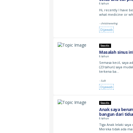
6 tahun
Hi, recently I have b
what medicine or wha
- christineeeling
Dijawab
Sinusitis
Masalah sinus in
6 tahun
Semasa kecil, saya a
(23 tahun) saya muda
terkena ba…
- Sulit
Dijawab
Sinusitis
Anak saya berumu
bangun dari tidu
doktor. Terima k
6 tahun
Tiga Anak lelaki saya
Mereka tidak ada ma