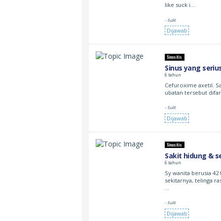
like suck i…
- Sulit
Dijawab
Sinusitis
Sinus yang seriu
6 tahun
Cefuroxime axetil. S
ubatan tersebut difa
- Sulit
Dijawab
Sinusitis
Sakit hidung & s
6 tahun
Sy wanita berusia 42 
sekitarnya, telinga r
…
- Sulit
Dijawab