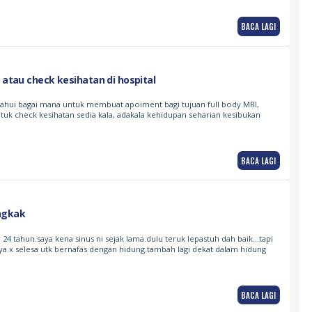
BACA LAGI
I atau check kesihatan di hospital
tahui bagai mana untuk membuat apoiment bagi tujuan full body MRI,
ntuk check kesihatan sedia kala, adakala kehidupan seharian kesibukan
BACA LAGI
ngkak
24 tahun.saya kena sinus ni sejak lama.dulu teruk lepastuh dah baik…tapi
aya x selesa utk bernafas dengan hidung.tambah lagi dekat dalam hidung
BACA LAGI