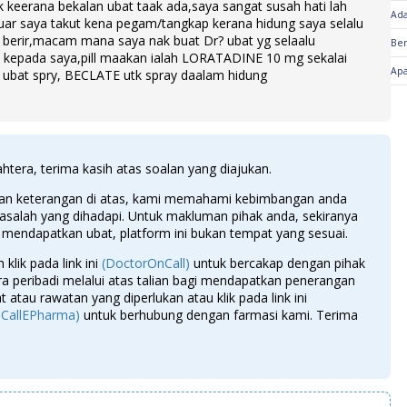
itik keerana bekalan ubat taak ada,saya sangat susah hati lah
Ada
uar saya takut kena pegam/tangkap kerana hidung saya selalu
 berir,macam mana saya nak buat Dr? ubat yg selaalu
Ber
n kepada saya,pill maakan ialah LORATADINE 10 mg sekalai
Apa
n ubat spry, BECLATE utk spray daalam hidung
htera, terima kasih atas soalan yang diajukan.
an keterangan di atas, kami memahami kebimbangan anda
asalah yang dihadapi. Untuk makluman pihak anda, sekiranya
 mendapatkan ubat, platform ini bukan tempat yang sesuai.
 klik pada link ini
(DoctorOnCall)
untuk bercakap dengan pihak
a peribadi melalui atas talian bagi mendapatkan penerangan
t atau rawatan yang diperlukan atau klik pada link ini
CallEPharma)
untuk berhubung dengan farmasi kami. Terima