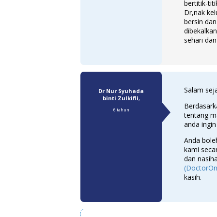
bertitik-t
Dr,nak kel
bersin dan
dibekalka
sehari da
Salam seja
Dr Nur Syuhada
binti Zulkifli
,
Berdasark
6 tahun
tentang m
anda ingin
Anda boleh
kami secar
dan nasiha
(DoctorOn
kasih.