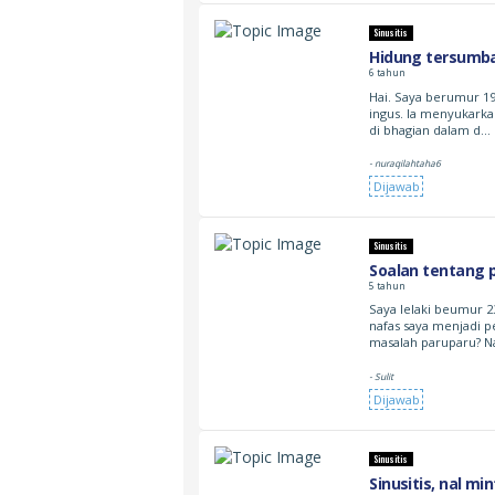
Sinusitis
Hidung tersumba
6 tahun
Hai. Saya berumur 19
ingus. Ia menyukarka
di bhagian dalam d…
- nuraqilahtaha6
Dijawab
Sinusitis
Soalan tentang 
5 tahun
Saya lelaki beumur 
nafas saya menjadi p
masalah paruparu? 
- Sulit
Dijawab
Sinusitis
Sinusitis, nal m