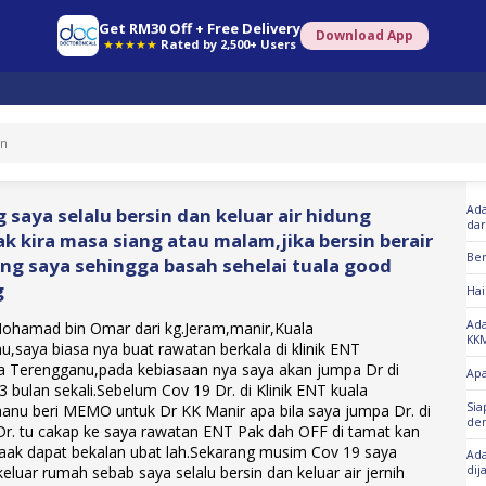
Get RM30 Off + Free Delivery
Download App
★★★★★
Rated by 2,500+ Users
So
Ada
 saya selalu bersin dan keluar air hidung
dar
ak kira masa siang atau malam,jika bersin berair
Ber
ung saya sehingga basah sehelai tuala good
g
Hai
Ada
Mohamad bin Omar dari kg.Jeram,manir,Kuala
KK
,saya biasa nya buat rawatan berkala di klinik ENT
a Terengganu,pada kebiasaan nya saya akan jumpa Dr di
Apa
 3 bulan sekali.Sebelum Cov 19 Dr. di Klinik ENT kuala
Sia
anu beri MEMO untuk Dr KK Manir apa bila saya jumpa Dr. di
den
Dr. tu cakap ke saya rawatan ENT Pak dah OFF di tamat kan
taak dapat bekalan ubat lah.Sekarang musim Cov 19 saya
Ada
keluar rumah sebab saya selalu bersin dan keluar air jernih
dij