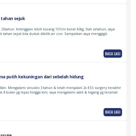
 tahan sejuk
25tahun. Ketinggian lebih kurang 157cm berat 42kg. Dah setahun, saya
k tahan sejuk bila duduk dibilik air con. Sampaikan saya menggigil,
BACA LAGI
rna putih kekuningan dari sebelah hidung
0an. Mengalami sinusitis 3 tahun & telah menjalani 2x ESS surgery terakhir
k 8 bulan yg lepas hingga kini, saya mengalami sakit & tegang yg teramat
BACA LAGI
essure