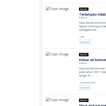
Sinusitis
Terlampau tidak
6 tahun
Saya wanita berumur 
dapati terlampau tida
sakit/gatal tek…
- Sulit
Dijawab
Sinusitis
Keluar air berwa
6 tahun
Saya wanita berusia 3
pada tahun 2017. Seja
sangat di …
- rajanoorhamimi
Dijawab
Sinusitis
Sinus and ear pr