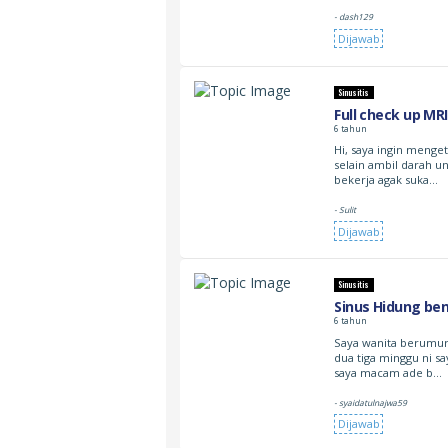
- dash129
Dijawab
Sinusitis
Full check up MR
6 tahun
Hi, saya ingin menge
selain ambil darah u
bekerja agak suka…
- Sulit
Dijawab
Sinusitis
Sinus Hidung be
6 tahun
Saya wanita berumur 
dua tiga minggu ni s
saya macam ade b…
- syaidatulnajwa59
Dijawab