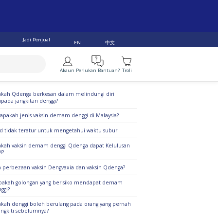
Jadi Penjual
中文
EN
Akaun
Perlukan Bantuan?
Troli
alan Teratas
kah Qdenga berkesan dalam melindungi diri
ipada jangkitan denggi?
apakah jenis vaksin demam denggi di Malaysia?
d tidak teratur untuk mengetahui waktu subur
kah vaksin demam denggi Qdenga dapat Kelulusan
M?
 perbezaan vaksin Dengvaxia dan vaksin Qdenga?
pakah golongan yang berisiko mendapat demam
ggi?
kah denggi boleh berulang pada orang yang pernah
angkiti sebelumnya?