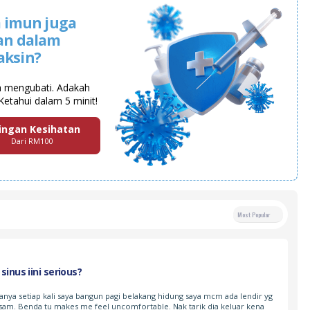
 imun juga
an dalam
aksin?
a mengubati. Adakah
Ketahui dalam 5 minit!
ingan Kesihatan
Dari RM100
Most Popular
inus iini serious?
tanya setiap kali saya bangun pagi belakang hidung saya mcm ada lendir yg
sam. Benda tu makes me feel uncomfortable. Nak tarik dia keluar kena