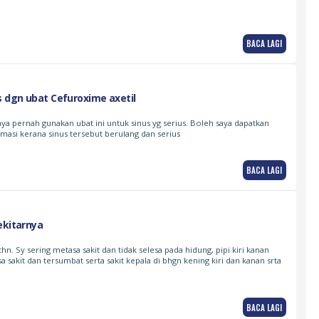
BACA LAGI
s dgn ubat Cefuroxime axetil
aya pernah gunakan ubat ini untuk sinus yg serius. Boleh saya dapatkan
rmasi kerana sinus tersebut berulang dan serius
BACA LAGI
ekitarnya
thn. Sy sering metasa sakit dan tidak selesa pada hidung, pipi kiri kanan
asa sakit dan tersumbat serta sakit kepala di bhgn kening kiri dan kanan srta
BACA LAGI