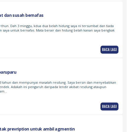
t dan susah bernafas
 thun. Dah 3 minggu, kdua dua belah hidung saya ni tersumbat dan tiada
n saya untuk bernafas. Mata berair dan hidung belah kanan saya bengkak
BACA LAGI
paruparu
23 tahun dan mempunyai masalah resdung. Saya bersin dan menyebabkan
endek. Adakah ini pengaruh daripada lendir akibat resdung ataupun
Nam…
BACA LAGI
intak prevription untuk ambil agmentin