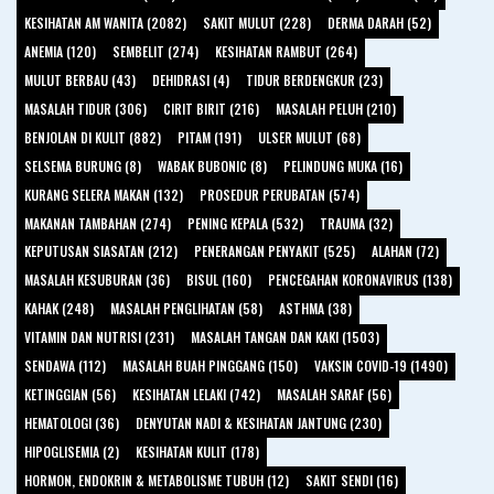
KESIHATAN AM WANITA (2082)
SAKIT MULUT (228)
DERMA DARAH (52)
ANEMIA (120)
SEMBELIT (274)
KESIHATAN RAMBUT (264)
MULUT BERBAU (43)
DEHIDRASI (4)
TIDUR BERDENGKUR (23)
MASALAH TIDUR (306)
CIRIT BIRIT (216)
MASALAH PELUH (210)
BENJOLAN DI KULIT (882)
PITAM (191)
ULSER MULUT (68)
SELSEMA BURUNG (8)
WABAK BUBONIC (8)
PELINDUNG MUKA (16)
KURANG SELERA MAKAN (132)
PROSEDUR PERUBATAN (574)
MAKANAN TAMBAHAN (274)
PENING KEPALA (532)
TRAUMA (32)
KEPUTUSAN SIASATAN (212)
PENERANGAN PENYAKIT (525)
ALAHAN (72)
MASALAH KESUBURAN (36)
BISUL (160)
PENCEGAHAN KORONAVIRUS (138)
KAHAK (248)
MASALAH PENGLIHATAN (58)
ASTHMA (38)
VITAMIN DAN NUTRISI (231)
MASALAH TANGAN DAN KAKI (1503)
SENDAWA (112)
MASALAH BUAH PINGGANG (150)
VAKSIN COVID-19 (1490)
KETINGGIAN (56)
KESIHATAN LELAKI (742)
MASALAH SARAF (56)
HEMATOLOGI (36)
DENYUTAN NADI & KESIHATAN JANTUNG (230)
HIPOGLISEMIA (2)
KESIHATAN KULIT (178)
HORMON, ENDOKRIN & METABOLISME TUBUH (12)
SAKIT SENDI (16)