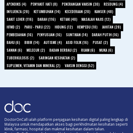
APENDIKS (4)
PENYAKIT HATI (8)
PENERANGAN VAKSIN (30)
RESDUNG (4)
INFLUENZA (28)
KETUMBUHAN (14)
KECEDERAAN (20)
KANSER (48)
SAKIT LEHER (116)
DARAH (116)
KETIAK (40)
MASALAH NAJIS (12)
HFMD (2)
PARU - PARU (22)
HIDUNG (12)
HEMPEDU (10)
JAHITAN (28)
PEMBEDAHAN (16)
PENYUSUAN (16)
SUNTIKAN (14)
DARAH PUTIH (16)
BAHU (6)
BIBIR (14)
AUTISME (4)
ASID FOLIK (16)
PUSAT (2)
SAWAN (6)
MELECUR (2)
BADAN BERBAU (2)
RUAM (6)
MUKA (6)
TUBERKULOSIS (2)
SARINGAN KESIHATAN (2)
SUPLEMEN, VITAMIN DAN MINERAL (2)
VAKSIN DENGGI (52)
DoctorOnCall ialah platform penjagaan kesihatan digital paling lengkap di
Malaysia untuk mendapatkan akses bagi perkhidmatan kesihatan seperti
klinik, farmasi, hospital dan makmal kesihatan dalam talian.