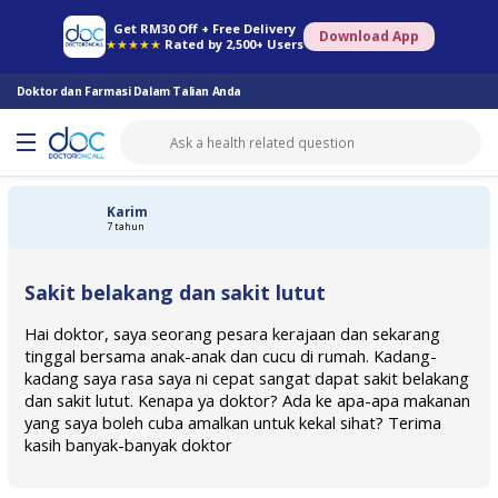
Farmasi Online
Konsult Doktor
Saringan Kesihatan
Konsult Pakar
Get RM30 Off + Free Delivery
Download App
★★★★★
Rated by 2,500+ Users
Doktor dan Farmasi Dalam Talian Anda
Karim
7 tahun
Sakit belakang dan sakit lutut
Hai doktor, saya seorang pesara kerajaan dan sekarang
tinggal bersama anak-anak dan cucu di rumah. Kadang-
kadang saya rasa saya ni cepat sangat dapat sakit belakang
dan sakit lutut. Kenapa ya doktor? Ada ke apa-apa makanan
yang saya boleh cuba amalkan untuk kekal sihat? Terima
kasih banyak-banyak doktor