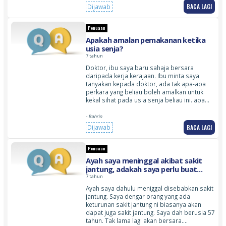
BACA LAGI
Dijawab
Penuaan
Apakah amalan pemakanan ketika
usia senja?
7 tahun
Doktor, ibu saya baru sahaja bersara
daripada kerja kerajaan. Ibu minta saya
tanyakan kepada doktor, ada tak apa-apa
perkara yang beliau boleh amalkan untuk
kekal sihat pada usia senja beliau ini. apa…
- Bahrin
BACA LAGI
Dijawab
Penuaan
Ayah saya meninggal akibat sakit
jantung, adakah saya perlu buat
pemeriksaan jantung?
7 tahun
Ayah saya dahulu meniggal disebabkan sakit
jantung. Saya dengar orang yang ada
keturunan sakit jantung ni biasanya akan
dapat juga sakit jantung. Saya dah berusia 57
tahun. Tak lama lagi akan bersara.…