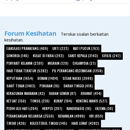
Forum Kesihatan
Terokai soalan berkaitan
kesihatan.
EJAKULASI PRAMATANG (409)
URTI (222)
MATI PUCUK (763)
GONOREA (146)
KULAT DI FARAJ (293)
SAKIT KEPALA (3143)
SIFILIS (247)
PENYAKIT KELAMIN (2391)
MIGRAIN (129)
CHLAMYDIA (27)
HAID TIDAK TERATUR (5282)
PIL PERANCANG KECEMASAN (1258)
KEPUTIHAN (1654)
DEMAM (1404)
SESAK NAFAS (2099)
SAKIT TEKAK (1403)
PENUAAN (16)
DARAH TINGGI (418)
KERACUNAN MAKANAN (43)
BADAN GEMUK (87)
JERAWAT (414)
KETUAT (150)
TONSIL (210)
KURAP (104)
KENCING MANIS (527)
PEDIH ULU HATI (204)
HERPES (207)
KANDIDIASIS (16)
EKZEMA (30)
PERANCANGAN KELUARGA (2550)
KEHAMILAN (4990)
HIV (859)
TIROID (420)
KOLESTEROL TINGGI (145)
HAID LEWAT (4282)