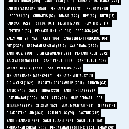
HAID BERLEBIHAN (398)
SAKIT BADAN (1493)
KURANG BERAT BADAN (226)
HAID BERPANJANGAN (1856)
KESIHATAN AM (4078)
INSOMNIA (210)
HIPOTENSI (49)
SINUSITIS (87)
BUASIR (523)
HPV (93)
KUTU (17)
HAID SAKIT (523)
STROK (107)
HEPATITIS A (9)
HEPATITIS B (117)
HEPATITIS C (33)
PENYAKIT JANTUNG (541)
PSORIASIS (39)
GALLSTONE (9)
SAKIT TUMIT (165)
CARA BERHENTI MEROKOK (104)
ENT (2375)
KESIHATAN SEKSUAL (5517)
SAKIT DADA (2572)
SAKIT MATA (880)
UJIAN KEHAMILAN (1396)
PENYAKIT KULIT (3772)
NAJIS ABNORMAL (664)
SAKIT PERUT (3867)
SAKIT LUTUT (402)
MASALAH KENCING (2283)
SAKIT PAYUDARA (972)
KESIHATAN KANAK-KANAK (2437)
KESIHATAN MENTAL (2101)
GIGI & GUSI (1162)
JANGKITAN CORONAVIRUS (7011)
FIBROID (64)
BATUK (940)
SAKIT TELINGA (220)
SAKIT PINGGANG (562)
UBAT-UBATAN (1652)
DARAH NIFAS (68)
NAJIS BERDARAH (397)
KEGUGURAN (371)
SELSEMA (152)
MUAL & MUNTAH (451)
KEBAS (614)
TIDAK DATANG HAID (464)
ASID REFLUKS (74)
GASTRIK (212)
SAKIT BELAKANG (494)
SAKIT TULANG (454)
SAKIT OTOT (158)
PENDARAHAN COKLAT (390)
PENDARAHAN SPOTTING (502)
LEBAM (20)