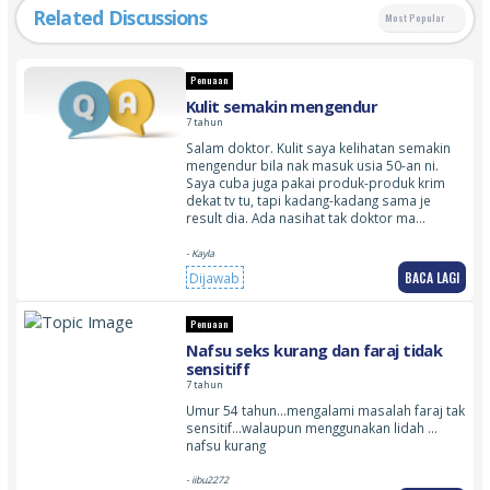
Related Discussions
Most Popular
Penuaan
Kulit semakin mengendur
7 tahun
Salam doktor. Kulit saya kelihatan semakin
mengendur bila nak masuk usia 50-an ni.
Saya cuba juga pakai produk-produk krim
dekat tv tu, tapi kadang-kadang sama je
result dia. Ada nasihat tak doktor ma…
- Kayla
BACA LAGI
Dijawab
Penuaan
Nafsu seks kurang dan faraj tidak
sensitiff
7 tahun
Umur 54 tahun…mengalami masalah faraj tak
sensitif…walaupun menggunakan lidah …
nafsu kurang
- iibu2272