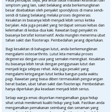
Pada pendapat saya, jika anda tiada masalah kesihatan dan
simptom yang lain, sakit belakang anda berkemungkinan
besar disebabkan oleh penyakit spondylosis di mana sendi-
sendi di tulang belakang melalui proses degenerasi.
Kesakitan ini biasanya lebih menjadi lebih serius ketika
berjalan. Ada juga pesakit yang terdapat sensasi kebas dan
kelemahan di kedua-dua kaki. Rawatan bagi penyakit ini
biasanya bersifat konservatif. Anda mungkin menerima ubat
tahan sakit dan fisioterapi. Pembedahan jarang diperlukan.
Bagi kesakitan di bahagian lutut, anda berkemungkinan
mengalami osteoarthritis. Lutut kita memalui proses
degenerasi dengan usia yang semakin meningkat. Kesakitan
itu biasanya lebih teruk dengan penggunaan lutut dan
menjadi lega selepas rehat. Ada juga pesakit yang
mengalami ketegangan lutut ketika bangun pada waktu
pagi. Rawatan yang biasa diberi termasuklah pengurangan
berat badan, ubat tahan sakit dan fisioterapi. Pembedahan
hanya diperlukan jika keadaan menjadi lebih serius.
Setiap warga emas disyorkan mengamalkan gaya hidup
sihat untuk menikmati kualiti hidup yang baik. Pastikan anda
mengamalkan pemakanan seimbang dan senaman yang