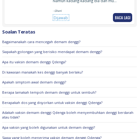
Namun kadang-kadang dia dah mu…
- Ghani
BACA LAGI
Dijawab
Soalan Teratas
Bagaimanakah cara mencegah demam denggi?
Siapakah golongan yang berisiko mendapat demam denggi?
Apa itu vaksin demam denggi Qdenga?
Di kawasan manakah kes denggi banyak berlaku?
Apakah simptom awal demam denggi?
Berapa lamakah tempoh demam denggi untuk sembuh?
Berapakah dos yang disyorkan untuk vaksin denggi Qdenga?
Adakah vaksin demam denggi Qdenga boleh menyembuhkan denggi berdarah
atau tidak?
Apa vaksin yang boleh digunakan untuk demam denggi?
Siapa yang boleh menerima vaksin demam denggi Qdenga?