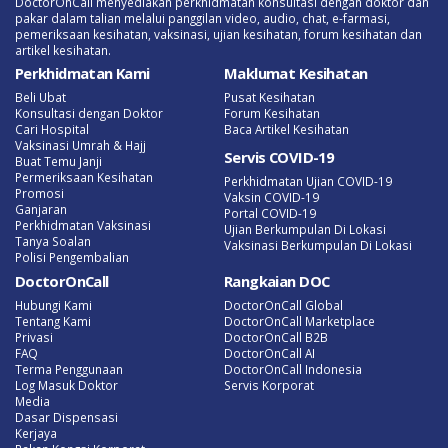
DoctorOnCall menyediakan perkhidmatan konsultasi dengan doktor dan
pakar dalam talian melalui panggilan video, audio, chat, e-farmasi,
pemeriksaan kesihatan, vaksinasi, ujian kesihatan, forum kesihatan dan
artikel kesihatan.
Perkhidmatan Kami
Maklumat Kesihatan
Beli Ubat
Pusat Kesihatan
Konsultasi dengan Doktor
Forum Kesihatan
Cari Hospital
Baca Artikel Kesihatan
Vaksinasi Umrah & Hajj
Servis COVID-19
Buat Temu Janji
Permeriksaan Kesihatan
Perkhidmatan Ujian COVID-19
Promosi
Vaksin COVID-19
Ganjaran
Portal COVID-19
Perkhidmatan Vaksinasi
Ujian Berkumpulan Di Lokasi
Tanya Soalan
Vaksinasi Berkumpulan Di Lokasi
Polisi Pengembalian
DoctorOnCall
Rangkaian DOC
Hubungi Kami
DoctorOnCall Global
Tentang Kami
DoctorOnCall Marketplace
Privasi
DoctorOnCall B2B
FAQ
DoctorOnCall AI
Terma Penggunaan
DoctorOnCall Indonesia
Log Masuk Doktor
Servis Korporat
Media
Dasar Dispensasi
Kerjaya