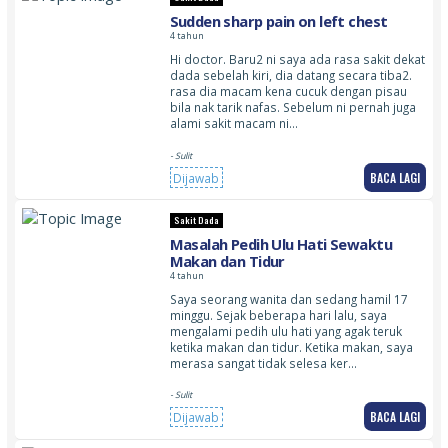
Sudden sharp pain on left chest
4 tahun
Hi doctor. Baru2 ni saya ada rasa sakit dekat
dada sebelah kiri, dia datang secara tiba2.
rasa dia macam kena cucuk dengan pisau
bila nak tarik nafas. Sebelum ni pernah juga
alami sakit macam ni…
- Sulit
BACA LAGI
Dijawab
Sakit Dada
Masalah Pedih Ulu Hati Sewaktu
Makan dan Tidur
4 tahun
Saya seorang wanita dan sedang hamil 17
minggu. Sejak beberapa hari lalu, saya
mengalami pedih ulu hati yang agak teruk
ketika makan dan tidur. Ketika makan, saya
merasa sangat tidak selesa ker…
- Sulit
BACA LAGI
Dijawab