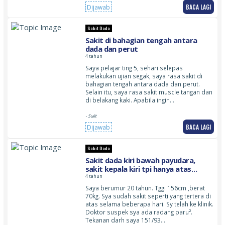
BACA LAGI
Dijawab
Sakit Dada
Sakit di bahagian tengah antara
dada dan perut
4 tahun
Saya pelajar ting 5, sehari selepas
melakukan ujian segak, saya rasa sakit di
bahagian tengah antara dada dan perut.
Selain itu, saya rasa sakit muscle tangan dan
di belakang kaki. Apabila ingin…
- Sulit
BACA LAGI
Dijawab
Sakit Dada
Sakit dada kiri bawah payudara,
sakit kepala kiri tpi hanya atas
kepala,rusuk kiri sakit
4 tahun
Saya berumur 20 tahun. Tggi 156cm ,berat
70kg. Sya sudah sakit seperti yang tertera di
atas selama beberapa hari. Sy telah ke klinik.
Doktor suspek sya ada radang paru².
Tekanan darh saya 151/93…