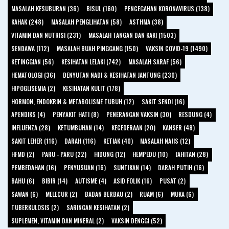
MASALAH KESUBURAN (36)
BISUL (160)
PENCEGAHAN KORONAVIRUS (138)
KAHAK (248)
MASALAH PENGLIHATAN (58)
ASTHMA (38)
VITAMIN DAN NUTRISI (231)
MASALAH TANGAN DAN KAKI (1503)
SENDAWA (112)
MASALAH BUAH PINGGANG (150)
VAKSIN COVID-19 (1490)
KETINGGIAN (56)
KESIHATAN LELAKI (742)
MASALAH SARAF (56)
HEMATOLOGI (36)
DENYUTAN NADI & KESIHATAN JANTUNG (230)
HIPOGLISEMIA (2)
KESIHATAN KULIT (178)
HORMON, ENDOKRIN & METABOLISME TUBUH (12)
SAKIT SENDI (16)
APENDIKS (4)
PENYAKIT HATI (8)
PENERANGAN VAKSIN (30)
RESDUNG (4)
INFLUENZA (28)
KETUMBUHAN (14)
KECEDERAAN (20)
KANSER (48)
SAKIT LEHER (116)
DARAH (116)
KETIAK (40)
MASALAH NAJIS (12)
HFMD (2)
PARU - PARU (22)
HIDUNG (12)
HEMPEDU (10)
JAHITAN (28)
PEMBEDAHAN (16)
PENYUSUAN (16)
SUNTIKAN (14)
DARAH PUTIH (16)
BAHU (6)
BIBIR (14)
AUTISME (4)
ASID FOLIK (16)
PUSAT (2)
SAWAN (6)
MELECUR (2)
BADAN BERBAU (2)
RUAM (6)
MUKA (6)
TUBERKULOSIS (2)
SARINGAN KESIHATAN (2)
SUPLEMEN, VITAMIN DAN MINERAL (2)
VAKSIN DENGGI (52)