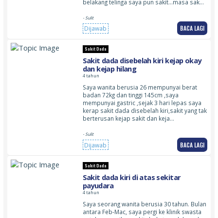
belakang telinga saya pun sakit…masa sak…
- Sulit
BACA LAGI
Dijawab
Sakit Dada
Sakit dada disebelah kiri kejap okay
dan kejap hilang
4 tahun
Saya wanita berusia 26 mempunyai berat
badan 72kg dan tinggi 145cm ,saya
mempunyai gastric ,sejak 3 hari lepas saya
kerap sakit dada disebelah kiri,sakit yang tak
berterusan kejap sakit dan keja…
- Sulit
BACA LAGI
Dijawab
Sakit Dada
Sakit dada kiri di atas sekitar
payudara
4 tahun
Saya seorang wanita berusia 30 tahun. Bulan
antara Feb-Mac, saya pergi ke klinik swasta