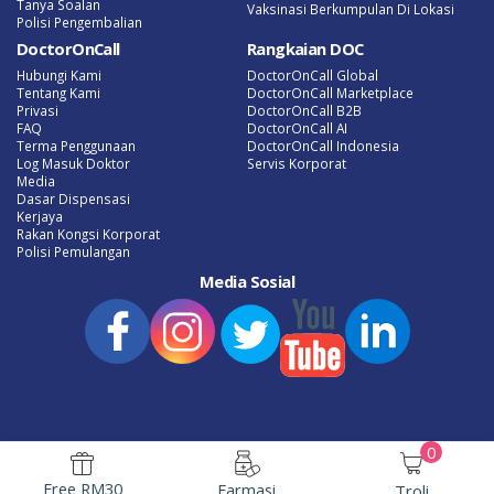
Tanya Soalan
Vaksinasi Berkumpulan Di Lokasi
Polisi Pengembalian
DoctorOnCall
Rangkaian DOC
Hubungi Kami
DoctorOnCall Global
Tentang Kami
DoctorOnCall Marketplace
Privasi
DoctorOnCall B2B
FAQ
DoctorOnCall AI
Terma Penggunaan
DoctorOnCall Indonesia
Log Masuk Doktor
Servis Korporat
Media
Dasar Dispensasi
Kerjaya
Rakan Kongsi Korporat
Polisi Pemulangan
Media Sosial
0
Promosi eFarmasi Terkini
Tanya Doktor Atas Talian
Free RM30
Farmasi
Troli