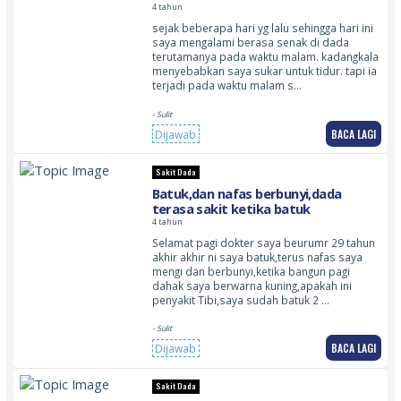
4 tahun
sejak beberapa hari yg lalu sehingga hari ini
saya mengalami berasa senak di dada
terutamanya pada waktu malam. kadangkala
menyebabkan saya sukar untuk tidur. tapi ia
terjadi pada waktu malam s…
- Sulit
BACA LAGI
Dijawab
Sakit Dada
Batuk,dan nafas berbunyi,dada
terasa sakit ketika batuk
4 tahun
Selamat pagi dokter saya beurumr 29 tahun
akhir akhir ni saya batuk,terus nafas saya
mengi dan berbunyi,ketika bangun pagi
dahak saya berwarna kuning,apakah ini
penyakit Tibi,saya sudah batuk 2 …
- Sulit
BACA LAGI
Dijawab
Sakit Dada