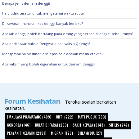
Berapa jenis demam denggi?
Haid tidak teratur untuk mengetahui waktu subur
Di kawasan manakah kes denggi banyak berlaku?
Adakah denggi boleh berulang pada orang yang pernah dijangkiti sebelumnya?
Apa perbezaan vaksin Dengvaxia dan vaksin Qdenga?
Mengambil pil postinor 2 selepas haid adakah masih efektif?
Apa vaksin yang boleh digunakan untuk demam denggi?
Forum Kesihatan
Terokai soalan berkaitan
kesihatan.
EJAKULASI PRAMATANG (409)
URTI (222)
MATI PUCUK (763)
GONOREA (146)
KULAT DI FARAJ (293)
SAKIT KEPALA (3143)
SIFILIS (247)
PENYAKIT KELAMIN (2391)
MIGRAIN (129)
CHLAMYDIA (27)