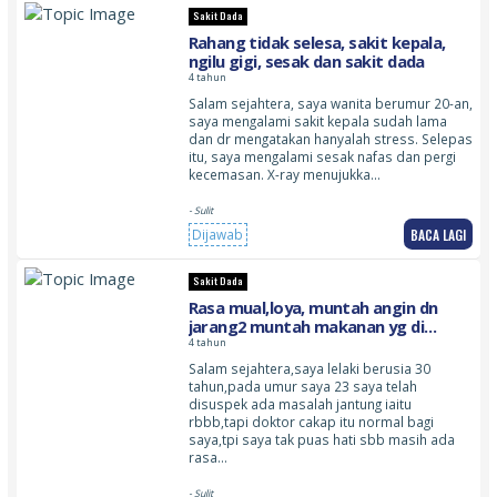
Sakit Dada
Rahang tidak selesa, sakit kepala,
ngilu gigi, sesak dan sakit dada
4 tahun
Salam sejahtera, saya wanita berumur 20-an,
saya mengalami sakit kepala sudah lama
dan dr mengatakan hanyalah stress. Selepas
itu, saya mengalami sesak nafas dan pergi
kecemasan. X-ray menujukka…
- Sulit
BACA LAGI
Dijawab
Sakit Dada
Rasa mual,loya, muntah angin dn
jarang2 muntah makanan yg di
makan,saya juga sakit dada dn
4 tahun
pelbagai lagi
Salam sejahtera,saya lelaki berusia 30
tahun,pada umur saya 23 saya telah
disuspek ada masalah jantung iaitu
rbbb,tapi doktor cakap itu normal bagi
saya,tpi saya tak puas hati sbb masih ada
rasa…
- Sulit