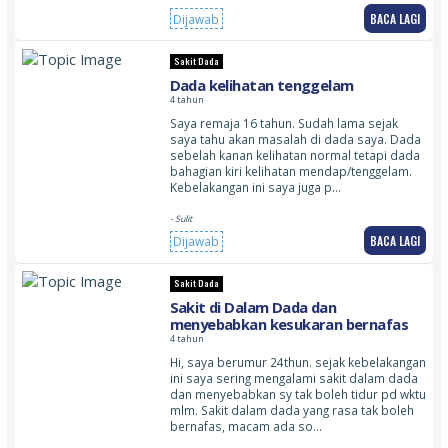
BACA LAGI
Dijawab
Sakit Dada
Dada kelihatan tenggelam
4 tahun
Saya remaja 16 tahun. Sudah lama sejak
saya tahu akan masalah di dada saya. Dada
sebelah kanan kelihatan normal tetapi dada
bahagian kiri kelihatan mendap/tenggelam.
Kebelakangan ini saya juga p…
- Sulit
BACA LAGI
Dijawab
Sakit Dada
Sakit di Dalam Dada dan
menyebabkan kesukaran bernafas
4 tahun
Hi, saya berumur 24thun. sejak kebelakangan
ini saya sering mengalami sakit dalam dada
dan menyebabkan sy tak boleh tidur pd wktu
mlm. Sakit dalam dada yang rasa tak boleh
bernafas, macam ada so…