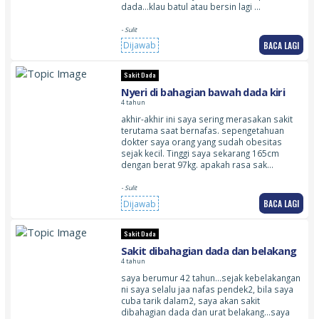
dada…klau batul atau bersin lagi …
- Sulit
BACA LAGI
Dijawab
Sakit Dada
Nyeri di bahagian bawah dada kiri
4 tahun
akhir-akhir ini saya sering merasakan sakit
terutama saat bernafas. sepengetahuan
dokter saya orang yang sudah obesitas
sejak kecil. Tinggi saya sekarang 165cm
dengan berat 97kg. apakah rasa sak…
- Sulit
BACA LAGI
Dijawab
Sakit Dada
Sakit dibahagian dada dan belakang
4 tahun
saya berumur 42 tahun…sejak kebelakangan
ni saya selalu jaa nafas pendek2, bila saya
cuba tarik dalam2, saya akan sakit
dibahagian dada dan urat belakang…saya