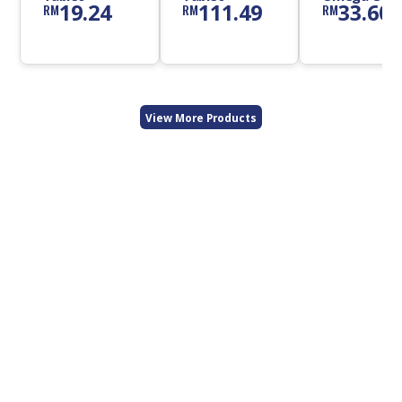
19.24
111.49
33.60
RM
RM
RM
Oil 1000mg
Capsule
View More Products