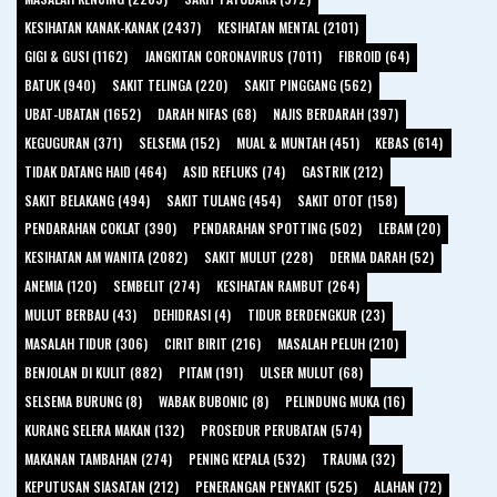
KESIHATAN KANAK-KANAK (2437)
KESIHATAN MENTAL (2101)
GIGI & GUSI (1162)
JANGKITAN CORONAVIRUS (7011)
FIBROID (64)
BATUK (940)
SAKIT TELINGA (220)
SAKIT PINGGANG (562)
UBAT-UBATAN (1652)
DARAH NIFAS (68)
NAJIS BERDARAH (397)
KEGUGURAN (371)
SELSEMA (152)
MUAL & MUNTAH (451)
KEBAS (614)
TIDAK DATANG HAID (464)
ASID REFLUKS (74)
GASTRIK (212)
SAKIT BELAKANG (494)
SAKIT TULANG (454)
SAKIT OTOT (158)
PENDARAHAN COKLAT (390)
PENDARAHAN SPOTTING (502)
LEBAM (20)
KESIHATAN AM WANITA (2082)
SAKIT MULUT (228)
DERMA DARAH (52)
ANEMIA (120)
SEMBELIT (274)
KESIHATAN RAMBUT (264)
MULUT BERBAU (43)
DEHIDRASI (4)
TIDUR BERDENGKUR (23)
MASALAH TIDUR (306)
CIRIT BIRIT (216)
MASALAH PELUH (210)
BENJOLAN DI KULIT (882)
PITAM (191)
ULSER MULUT (68)
SELSEMA BURUNG (8)
WABAK BUBONIC (8)
PELINDUNG MUKA (16)
KURANG SELERA MAKAN (132)
PROSEDUR PERUBATAN (574)
MAKANAN TAMBAHAN (274)
PENING KEPALA (532)
TRAUMA (32)
KEPUTUSAN SIASATAN (212)
PENERANGAN PENYAKIT (525)
ALAHAN (72)