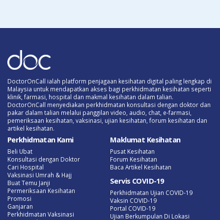
DoctorOnCall ialah platform penjagaan kesihatan digital paling lengkap di
Malaysia untuk mendapatkan akses bagi perkhidmatan kesihatan seperti
klinik, farmasi, hospital dan makmal kesihatan dalam talian.
DoctorOnCall menyediakan perkhidmatan konsultasi dengan doktor dan
pakar dalam talian melalui panggilan video, audio, chat, e-farmasi,
pemeriksaan kesihatan, vaksinasi, ujian kesihatan, forum kesihatan dan
artikel kesihatan.
Perkhidmatan Kami
Maklumat Kesihatan
Beli Ubat
Pusat Kesihatan
Konsultasi dengan Doktor
Forum Kesihatan
Cari Hospital
Baca Artikel Kesihatan
Vaksinasi Umrah & Hajj
Servis COVID-19
Buat Temu Janji
Permeriksaan Kesihatan
Perkhidmatan Ujian COVID-19
Promosi
Vaksin COVID-19
Ganjaran
Portal COVID-19
Perkhidmatan Vaksinasi
Ujian Berkumpulan Di Lokasi