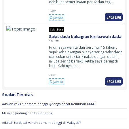
dah buat pemeriksaan paru2 dan ecg,…
- Sulit
BACA LAGI
Dijawab
Sakit Dada
Sakit dada bahagian kiri bawah dada
4 tahun
Hi dr. Saya wanita dan berumur 15 tahun .
sejak kebelakangan ni saya sering sakit dada
dan sukar untuk tarik nafas dengan dalam ,
ia juga sering berlaku ketika saya baring di
katil . Sakitnya se…
- Sulit
BACA LAGI
Dijawab
Soalan Teratas
Adakah vaksin demam denggi Qdenga dapat Kelulusan KKM?
Masalah Jantung dan tidur baring
Adakah terdapat vaksin demam denggi di Malaysia?