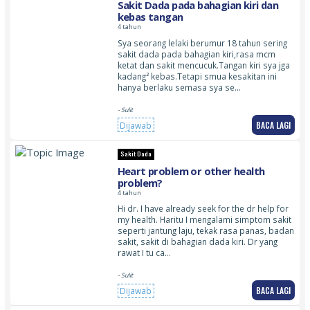
Sakit Dada pada bahagian kiri dan
kebas tangan
4 tahun
Sya seorang lelaki berumur 18 tahun sering
sakit dada pada bahagian kiri,rasa mcm
ketat dan sakit mencucuk.Tangan kiri sya jga
kadang² kebas.Tetapi smua kesakitan ini
hanya berlaku semasa sya se…
- Sulit
BACA LAGI
Dijawab
Sakit Dada
Heart problem or other health
problem?
4 tahun
Hi dr. I have already seek for the dr help for
my health. Haritu I mengalami simptom sakit
seperti jantung laju, tekak rasa panas, badan
sakit, sakit di bahagian dada kiri. Dr yang
rawat I tu ca…
- Sulit
BACA LAGI
Dijawab