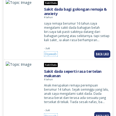
Sakit Dada
Sakit dada bagi golongan remaja &
anxiety
4 tahun
saya remaja berumur 16 tahun.saya
mengalami sakit dada bahagian belah
kiri.saya tak pasti sakitnya datang dari
bahagian jantung atau sekitarnya. tapi setiap
kali sakit , ia akan rasa berhampiran…
- Sulit
BACA LAGI
Dijawab
Sakit Dada
Sakit dada seperti rasa tertelan
makanan
4 tahun
Anak merupakan remaja perempuan
berumur 14 tahun. Sejak seminggu yang lalu,
anak saya mengalami sakit dada. Dada
terasa berat dan terasa ada sesuatu yang
tersekat di tekak. Tiada sesak nafas, ba…
- Sulit
BACA LAGI
Dijawab