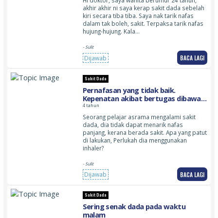
Hi doktor, saya wanita berumur 24 tahun,
akhir akhir ni saya kerap sakit dada sebelah
kiri secara tiba tiba. Saya nak tarik nafas
dalam tak boleh, sakit. Terpaksa tarik nafas
hujung-hujung. Kala…
- Sulit
BACA LAGI
Dijawab
Sakit Dada
Pernafasan yang tidak baik.
Kepenatan akibat bertugas dibawah
panas dan juga sejuk berangan. Sakit
4 tahun
dada, tidak dapat melakukan latihan
Seorang pelajar asrama mengalami sakit
pernafasan
dada, dia tidak dapat menarik nafas
panjang, kerana berada sakit. Apa yang patut
di lakukan, Perlukah dia menggunakan
inhaler?
- Sulit
BACA LAGI
Dijawab
Sakit Dada
Sering senak dada pada waktu
malam