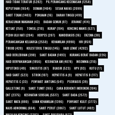
HAID TIDAK TERATUR (5282)
PIL PERANCANG KECEMASAN (1258)
KEPUTIHAN (1654)
DEMAM (1404)
SESAK NAFAS (2099)
SAKIT TEKAK (1403)
PENUAAN (16)
DARAH TINGGI (418)
KERACUNAN MAKANAN (43)
BADAN GEMUK (87)
JERAWAT (414)
KETUAT (150)
TONSIL (210)
KURAP (104)
KENCING MANIS (527)
PEDIH ULU HATI (204)
HERPES (207)
KANDIDIASIS (16)
EKZEMA (30)
PERANCANGAN KELUARGA (2550)
KEHAMILAN (4990)
HIV (859)
TIROID (420)
KOLESTEROL TINGGI (145)
HAID LEWAT (4282)
HAID BERLEBIHAN (398)
SAKIT BADAN (1493)
KURANG BERAT BADAN (226)
HAID BERPANJANGAN (1856)
KESIHATAN AM (4078)
INSOMNIA (210)
HIPOTENSI (49)
SINUSITIS (87)
BUASIR (523)
HPV (93)
KUTU (17)
HAID SAKIT (523)
STROK (107)
HEPATITIS A (9)
HEPATITIS B (117)
HEPATITIS C (33)
PENYAKIT JANTUNG (541)
PSORIASIS (39)
GALLSTONE (9)
SAKIT TUMIT (165)
CARA BERHENTI MEROKOK (104)
ENT (2375)
KESIHATAN SEKSUAL (5517)
SAKIT DADA (2572)
SAKIT MATA (880)
UJIAN KEHAMILAN (1396)
PENYAKIT KULIT (3772)
NAJIS ABNORMAL (664)
SAKIT PERUT (3867)
SAKIT LUTUT (402)
MASALAH KENCING (2283)
SAKIT PAYUDARA (972)