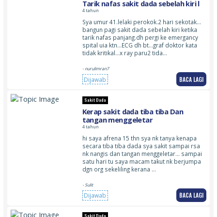
Tarik nafas sakit dada sebelah kiri l
4 tahun
Sya umur 41.lelaki perokok.2 hari sekotak…
bangun pagi sakit dada sebelah kiri ketika
tarik nafas panjang.dh pergi ke emergancy
spital uia ktn…ECG dh bt…graf doktor kata
tidak kritikal…x ray paru2 tida…
- nurulimran7
BACA LAGI
Dijawab
Sakit Dada
Kerap sakit dada tiba tiba Dan
tangan menggeletar
4 tahun
hi saya afrena 15 thn sya nk tanya kenapa
secara tiba tiba dada sya sakit sampai rsa
nk nangis dan tangan menggeletar… sampai
satu hari tu saya macam takut nk berjumpa
dgn org sekeliling kerana …
- Sulit
BACA LAGI
Dijawab
Sakit Dada