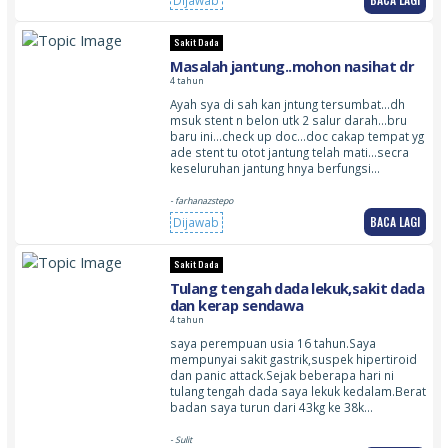
Sakit Dada
Masalah jantung..mohon nasihat dr
4 tahun
Ayah sya di sah kan jntung tersumbat…dh
msuk stent n belon utk 2 salur darah…bru
baru ini…check up doc…doc cakap tempat yg
ade stent tu otot jantung telah mati…secra
keseluruhan jantung hnya berfungsi…
- farhanazstepo
BACA LAGI
Dijawab
Sakit Dada
Tulang tengah dada lekuk,sakit dada
dan kerap sendawa
4 tahun
saya perempuan usia 16 tahun.Saya
mempunyai sakit gastrik,suspek hipertiroid
dan panic attack.Sejak beberapa hari ni
tulang tengah dada saya lekuk kedalam.Berat
badan saya turun dari 43kg ke 38k…
- Sulit