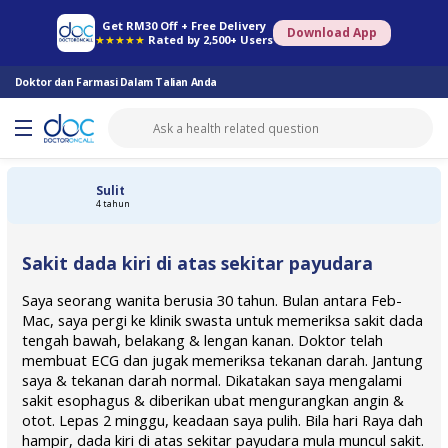
Farmasi Online
Konsult Doktor
Saringan Kesihatan
Konsult Pakar
Get RM30 Off + Free Delivery
Download App
★★★★★
Rated by 2,500+ Users
Doktor dan Farmasi Dalam Talian Anda
Sulit
4 tahun
Sakit dada kiri di atas sekitar payudara
Saya seorang wanita berusia 30 tahun. Bulan antara Feb-
Mac, saya pergi ke klinik swasta untuk memeriksa sakit dada
tengah bawah, belakang & lengan kanan. Doktor telah
membuat ECG dan jugak memeriksa tekanan darah. Jantung
saya & tekanan darah normal. Dikatakan saya mengalami
sakit esophagus & diberikan ubat mengurangkan angin &
otot. Lepas 2 minggu, keadaan saya pulih. Bila hari Raya dah
hampir, dada kiri di atas sekitar payudara mula muncul sakit.