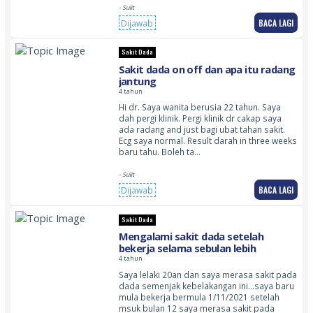
- Sulit
BACA LAGI
Dijawab
Sakit Dada
Sakit dada on off dan apa itu radang
jantung
4 tahun
Hi dr. Saya wanita berusia 22 tahun. Saya
dah pergi klinik. Pergi klinik dr cakap saya
ada radang and just bagi ubat tahan sakit.
Ecg saya normal. Result darah in three weeks
baru tahu. Boleh ta…
- Sulit
BACA LAGI
Dijawab
Sakit Dada
Mengalami sakit dada setelah
bekerja selama sebulan lebih
4 tahun
Saya lelaki 20an dan saya merasa sakit pada
dada semenjak kebelakangan ini…saya baru
mula bekerja bermula 1/11/2021 setelah
msuk bulan 12 saya merasa sakit pada