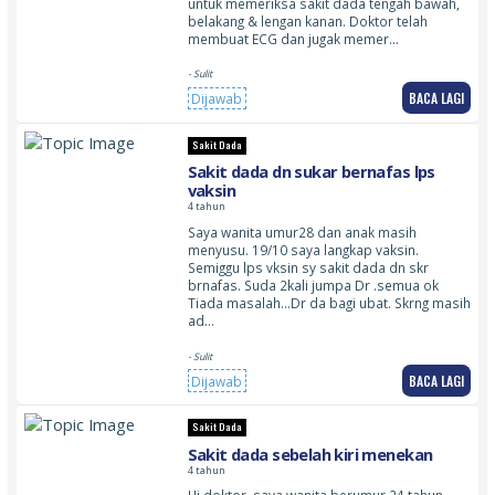
untuk memeriksa sakit dada tengah bawah,
belakang & lengan kanan. Doktor telah
membuat ECG dan jugak memer…
- Sulit
BACA LAGI
Dijawab
Sakit Dada
Sakit dada dn sukar bernafas lps
vaksin
4 tahun
Saya wanita umur28 dan anak masih
menyusu. 19/10 saya langkap vaksin.
Semiggu lps vksin sy sakit dada dn skr
brnafas. Suda 2kali jumpa Dr .semua ok
Tiada masalah…Dr da bagi ubat. Skrng masih
ad…
- Sulit
BACA LAGI
Dijawab
Sakit Dada
Sakit dada sebelah kiri menekan
4 tahun