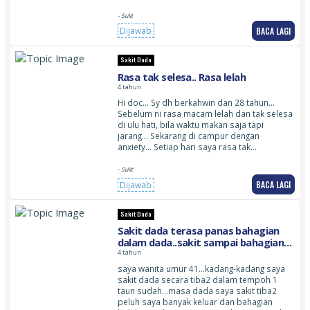
- Sulit
BACA LAGI
Dijawab
Sakit Dada
Rasa tak selesa.. Rasa lelah
4 tahun
Hi doc… Sy dh berkahwin dan 28 tahun…
Sebelum ni rasa macam lelah dan tak selesa
di ulu hati, bila waktu makan saja tapi
jarang… Sekarang di campur dengan
anxiety… Setiap hari saya rasa tak…
- Sulit
BACA LAGI
Dijawab
Sakit Dada
Sakit dada terasa panas bahagian
dalam dada..sakit sampai bahagian
belakang telinga
4 tahun
saya wanita umur 41…kadang-kadang saya
sakit dada secara tiba2 dalam tempoh 1
taun sudah…masa dada saya sakit tiba2
peluh saya banyak keluar dan bahagian