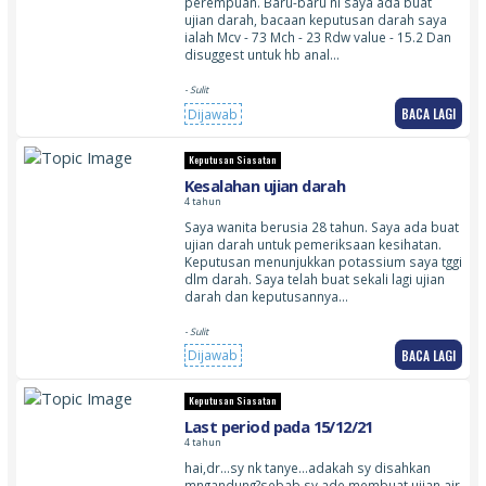
perempuan. Baru-baru ni saya ada buat
ujian darah, bacaan keputusan darah saya
ialah Mcv - 73 Mch - 23 Rdw value - 15.2 Dan
disuggest untuk hb anal…
- Sulit
BACA LAGI
Dijawab
Keputusan Siasatan
Kesalahan ujian darah
4 tahun
Saya wanita berusia 28 tahun. Saya ada buat
ujian darah untuk pemeriksaan kesihatan.
Keputusan menunjukkan potassium saya tggi
dlm darah. Saya telah buat sekali lagi ujian
darah dan keputusannya…
- Sulit
BACA LAGI
Dijawab
Keputusan Siasatan
Last period pada 15/12/21
4 tahun
hai,dr…sy nk tanye…adakah sy disahkan
mngandung?sebab sy ade membuat ujian air