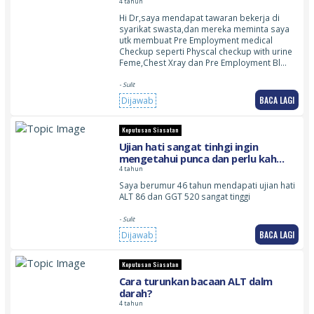
and Blood Test Profile. Is it Blood
4 tahun
Test profile can detect hiv?
Hi Dr,saya mendapat tawaran bekerja di
syarikat swasta,dan mereka meminta saya
utk membuat Pre Employment medical
Checkup seperti Physcal checkup with urine
Feme,Chest Xray dan Pre Employment Bl…
- Sulit
BACA LAGI
Dijawab
Keputusan Siasatan
Ujian hati sangat tinhgi ingin
mengetahui punca dan perlu kah
pemeriksaan dilakukan
4 tahun
Saya berumur 46 tahun mendapati ujian hati
ALT 86 dan GGT 520 sangat tinggi
- Sulit
BACA LAGI
Dijawab
Keputusan Siasatan
Cara turunkan bacaan ALT dalm
darah?
4 tahun