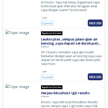
Hi Doctor. Saya nak tanya, bagaimana saya
boleh buat ujian DNA atas keraguan anak
saya dengan suami? Terima kasih
- Sulit
BACA LAGI
Dijawab
Keputusan Siasatan
Leukocytes ,selepas jalani ujian air
kencing ,saya dapati sel darah putih
saya trace
4 tahun
I’m 19 years Semalam saya dpt results
berkaitan dengan ujian air kencing saya,saya
dapati sel darah putih saya iaitu leukocytes
saya trace
- Sulit
BACA LAGI
Dijawab
Keputusan Siasatan
Herpes bloodtest IgG results
4 tahun
Doctor, saya dah buat bloodtest. Results
nya ini, Herpes type 2 igG Index saya 0.08