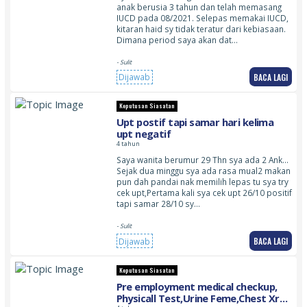
anak berusia 3 tahun dan telah memasang
IUCD pada 08/2021. Selepas memakai IUCD,
kitaran haid sy tidak teratur dari kebiasaan.
Dimana period saya akan dat…
- Sulit
BACA LAGI
Dijawab
Keputusan Siasatan
Upt postif tapi samar hari kelima
upt negatif
4 tahun
Saya wanita berumur 29 Thn sya ada 2 Ank…
Sejak dua minggu sya ada rasa mual2 makan
pun dah pandai nak memilih lepas tu sya try
cek upt,Pertama kali sya cek upt 26/10 positif
tapi samar 28/10 sy…
- Sulit
BACA LAGI
Dijawab
Keputusan Siasatan
Pre employment medical checkup,
Physicall Test,Urine Feme,Chest Xray