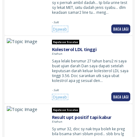
sy x pernah ambil dadah… tp bila urine test
sy lekat MET, iaitu dadah jenis syabu… dlm
keadaan samar2 line tu… meng…
- Sulit
BACA LAGI
Dijawab
Keputusan Siasatan
Kolesterol LDL tinggi
4 tahun
Saya lelaki berumur 27 tahun baru2 ni saya
buat ujian darah Dan saya dapati setelah
keputusan darah keluar kolesterol LDL saya
tinggi 3.56. Doc sarankan utk saya ubat
kolestrol apa yg sesual den…
- Sulit
BACA LAGI
Dijawab
Keputusan Siasatan
Result upt positif tapi kabur
4 tahun
Sy umur 32, doc sy nak tnya boleh ke preg
bila bsama shari sblum piod… sbb bru lg