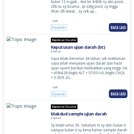
bulan 12 ni jgak… ikut kn 3/4hb sy akn piod…
2hb tu sy bsama , tp xdtg piod ,sy tnggu
5hari dh lewat… sy cek up…
- Sulit
BACA LAGI
Dijawab
Keputusan Siasatan
Keputusan ujian darah (bt)
4 tahun
Saya lelaki berumur 34 tahun, utk makluman
saya telah menjalani ujian darah dan hasil
ujian sperti berikut melibatkan yang tinggi. UA
= 458/428 (High) ALT = 57/50 U/L (High) CHOL
= 5.35/5.20…
- Sulit
BACA LAGI
Dijawab
Keputusan Siasatan
Makdud sample ujian darah
4 tahun
Sy lelaki umur 35. Sebelum ni sy dari bulan 4
sampai bulan 6 sy kena hartar semple darah