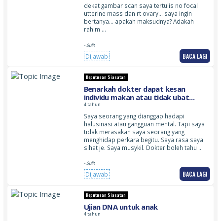
dekat gambar scan saya tertulis no focal
utterine mass dan rt ovary… saya ingin
bertanya… apakah maksudnya? Adakah
rahim …
- Sulit
BACA LAGI
Dijawab
Keputusan Siasatan
Benarkah dokter dapat kesan
individu makan atau tidak ubat
melalui cek darah sahaja
4 tahun
Saya seorang yang dianggap hadapi
halusinasi atau gangguan mental. Tapi saya
tidak merasakan saya seorang yang
menghidap perkara begitu. Saya rasa saya
sihat je. Saya musykil. Dokter boleh tahu …
- Sulit
BACA LAGI
Dijawab
Keputusan Siasatan
Ujian DNA untuk anak
4 tahun