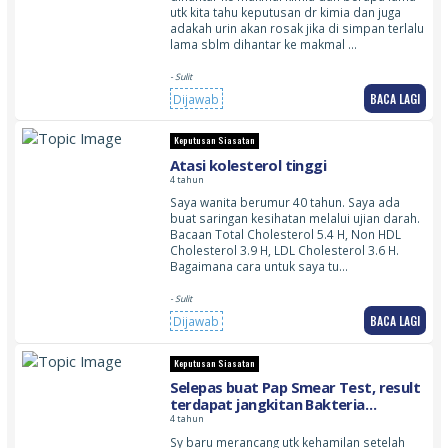
utk kita tahu keputusan dr kimia dan juga
adakah urin akan rosak jika di simpan terlalu
lama sblm dihantar ke makmal …
- Sulit
BACA LAGI
Dijawab
Keputusan Siasatan
Atasi kolesterol tinggi
4 tahun
Saya wanita berumur 40 tahun. Saya ada
buat saringan kesihatan melalui ujian darah.
Bacaan Total Cholesterol 5.4 H, Non HDL
Cholesterol 3.9 H, LDL Cholesterol 3.6 H.
Bagaimana cara untuk saya tu…
- Sulit
BACA LAGI
Dijawab
Keputusan Siasatan
Selepas buat Pap Smear Test, result
terdapat jangkitan Bakteria
Vaginosis
4 tahun
Sy baru merancang utk kehamilan setelah