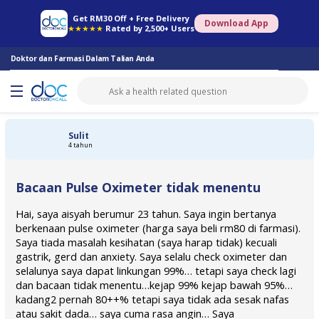
Farmasi Online
Konsult Doktor
Saringan Kesihatan
Konsult Pakar
Get RM30 Off + Free Delivery
Download App
★★★★★
Rated by 2,500+ Users
Doktor dan Farmasi Dalam Talian Anda
Sulit
4 tahun
Bacaan Pulse Oximeter tidak menentu
Hai, saya aisyah berumur 23 tahun. Saya ingin bertanya
berkenaan pulse oximeter (harga saya beli rm80 di farmasi).
Saya tiada masalah kesihatan (saya harap tidak) kecuali
gastrik, gerd dan anxiety. Saya selalu check oximeter dan
selalunya saya dapat linkungan 99%… tetapi saya check lagi
dan bacaan tidak menentu…kejap 99% kejap bawah 95%…
kadang2 pernah 80++% tetapi saya tidak ada sesak nafas
atau sakit dada… saya cuma rasa angin… Saya