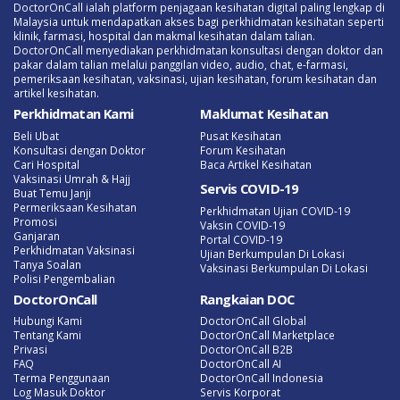
DoctorOnCall ialah platform penjagaan kesihatan digital paling lengkap di
Malaysia untuk mendapatkan akses bagi perkhidmatan kesihatan seperti
klinik, farmasi, hospital dan makmal kesihatan dalam talian.
DoctorOnCall menyediakan perkhidmatan konsultasi dengan doktor dan
pakar dalam talian melalui panggilan video, audio, chat, e-farmasi,
pemeriksaan kesihatan, vaksinasi, ujian kesihatan, forum kesihatan dan
artikel kesihatan.
Perkhidmatan Kami
Maklumat Kesihatan
Beli Ubat
Pusat Kesihatan
Konsultasi dengan Doktor
Forum Kesihatan
Cari Hospital
Baca Artikel Kesihatan
Vaksinasi Umrah & Hajj
Servis COVID-19
Buat Temu Janji
Permeriksaan Kesihatan
Perkhidmatan Ujian COVID-19
Promosi
Vaksin COVID-19
Ganjaran
Portal COVID-19
Perkhidmatan Vaksinasi
Ujian Berkumpulan Di Lokasi
Tanya Soalan
Vaksinasi Berkumpulan Di Lokasi
Polisi Pengembalian
DoctorOnCall
Rangkaian DOC
Hubungi Kami
DoctorOnCall Global
Tentang Kami
DoctorOnCall Marketplace
Privasi
DoctorOnCall B2B
FAQ
DoctorOnCall AI
Terma Penggunaan
DoctorOnCall Indonesia
Log Masuk Doktor
Servis Korporat