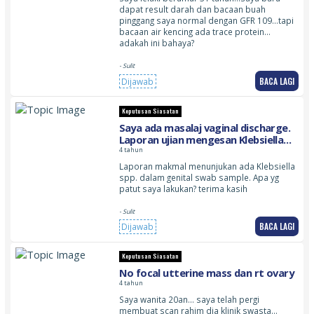
dapat result darah dan bacaan buah
pinggang saya normal dengan GFR 109…tapi
bacaan air kencing ada trace protein…
adakah ini bahaya?
- Sulit
BACA LAGI
Dijawab
Keputusan Siasatan
Saya ada masalaj vaginal discharge.
Laporan ujian mengesan Klebsiella
spp
4 tahun
Laporan makmal menunjukan ada Klebsiella
spp. dalam genital swab sample. Apa yg
patut saya lakukan? terima kasih
- Sulit
BACA LAGI
Dijawab
Keputusan Siasatan
No focal utterine mass dan rt ovary
4 tahun
Saya wanita 20an… saya telah pergi
membuat scan rahim dia klinik swasta…