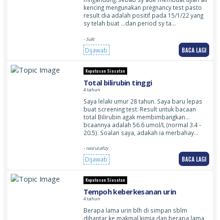
kencing mengunakan pregnancy test pasto
result dia adalah positif pada 15/1/22 yang
sy telah buat …dan period sy ta…
- Sulit
BACA LAGI
Dijawab
Keputusan Siasatan
Total bilirubin tinggi
4 tahun
Saya lelaki umur 28 tahun. Saya baru lepas
buat screening test. Result untuk bacaan
total Bilirubin agak membimbangkan…
bcaannya adalah 56.6 umol/L (normal 3.4 -
20.5). Soalan saya, adakah ia merbahay…
- nasrul.afizy
BACA LAGI
Dijawab
Keputusan Siasatan
Tempoh keberkesanan urin
4 tahun
Berapa lama urin blh di simpan sblm
dihantar ke makmal kimia dan berapa lama