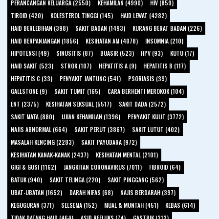
PERANCANGAN KELUARGA (2550)
KEHAMILAN (4990)
HIV (859)
TIROID (420)
KOLESTEROL TINGGI (145)
HAID LEWAT (4282)
HAID BERLEBIHAN (398)
SAKIT BADAN (1493)
KURANG BERAT BADAN (226)
HAID BERPANJANGAN (1856)
KESIHATAN AM (4078)
INSOMNIA (210)
HIPOTENSI (49)
SINUSITIS (87)
BUASIR (523)
HPV (93)
KUTU (17)
HAID SAKIT (523)
STROK (107)
HEPATITIS A (9)
HEPATITIS B (117)
HEPATITIS C (33)
PENYAKIT JANTUNG (541)
PSORIASIS (39)
GALLSTONE (9)
SAKIT TUMIT (165)
CARA BERHENTI MEROKOK (104)
ENT (2375)
KESIHATAN SEKSUAL (5517)
SAKIT DADA (2572)
SAKIT MATA (880)
UJIAN KEHAMILAN (1396)
PENYAKIT KULIT (3772)
NAJIS ABNORMAL (664)
SAKIT PERUT (3867)
SAKIT LUTUT (402)
MASALAH KENCING (2283)
SAKIT PAYUDARA (972)
KESIHATAN KANAK-KANAK (2437)
KESIHATAN MENTAL (2101)
GIGI & GUSI (1162)
JANGKITAN CORONAVIRUS (7011)
FIBROID (64)
BATUK (940)
SAKIT TELINGA (220)
SAKIT PINGGANG (562)
UBAT-UBATAN (1652)
DARAH NIFAS (68)
NAJIS BERDARAH (397)
KEGUGURAN (371)
SELSEMA (152)
MUAL & MUNTAH (451)
KEBAS (614)
TIDAK DATANG HAID (464)
ASID REFLUKS (74)
GASTRIK (212)