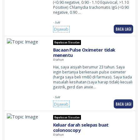
(<0.90 negative, 0.90 - 1.10 Equivocal, >1.10
Positive) Chlamydia trachomatis IgG (<0.90
negative, 0.90 …
- Sulit
BACA LAGI
Dijawab
Keputusan Siasatan
Bacaan Pulse Oximeter tidak
menentu
4 tahun
Hai, saya aisyah berumur 23 tahun. Saya
ingin bertanya berkenaan pulse oximeter
(harga saya beli rm80 di farmasi). Saya tiada
masalah kesihatan (saya harap tidak) kecuali
gastrik, gerd dan anxie…
- Sulit
BACA LAGI
Dijawab
Keputusan Siasatan
Keluar darah selepas buat
colonoscopy
4 tahun