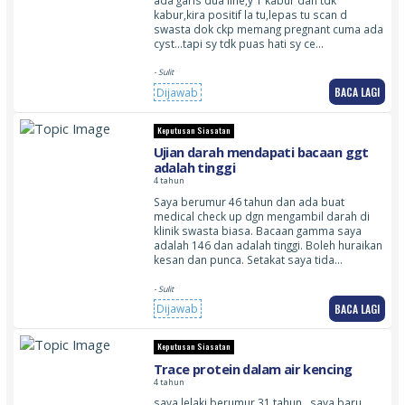
kabur,kira positif la tu,lepas tu scan d
swasta dok ckp memang pregnant cuma ada
cyst…tapi sy tdk puas hati sy ce…
- Sulit
BACA LAGI
Dijawab
Keputusan Siasatan
Ujian darah mendapati bacaan ggt
adalah tinggi
4 tahun
Saya berumur 46 tahun dan ada buat
medical check up dgn mengambil darah di
klinik swasta biasa. Bacaan gamma saya
adalah 146 dan adalah tinggi. Boleh huraikan
kesan dan punca. Setakat saya tida…
- Sulit
BACA LAGI
Dijawab
Keputusan Siasatan
Trace protein dalam air kencing
4 tahun
saya lelaki berumur 31 tahun…saya baru