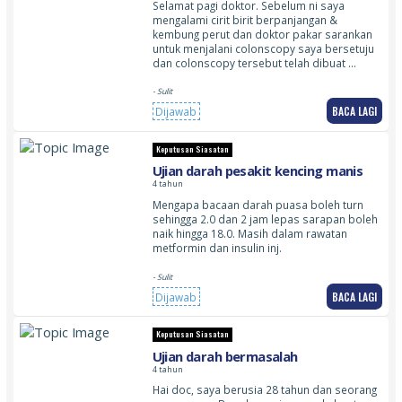
Selamat pagi doktor. Sebelum ni saya
mengalami cirit birit berpanjangan &
kembung perut dan doktor pakar sarankan
untuk menjalani colonscopy saya bersetuju
dan colonscopy tersebut telah dibuat …
- Sulit
BACA LAGI
Dijawab
Keputusan Siasatan
Ujian darah pesakit kencing manis
4 tahun
Mengapa bacaan darah puasa boleh turn
sehingga 2.0 dan 2 jam lepas sarapan boleh
naik hingga 18.0. Masih dalam rawatan
metformin dan insulin inj.
- Sulit
BACA LAGI
Dijawab
Keputusan Siasatan
Ujian darah bermasalah
4 tahun
Hai doc, saya berusia 28 tahun dan seorang