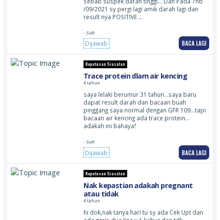
sebab suspek darah tinggi… Dan Pada 7hb
/09/2021 sy pergi lagi amik darah lagi dan
result nya POSITIVE …
- Sulit
BACA LAGI
Dijawab
Keputusan Siasatan
Trace protein dlam air kencing
4 tahun
saya lelaki berumur 31 tahun…saya baru
dapat result darah dan bacaan buah
pinggang saya normal dengan GFR 109…tapi
bacaan air kencing ada trace protein…
adakah ini bahaya?
- Sulit
BACA LAGI
Dijawab
Keputusan Siasatan
Nak kepastian adakah pregnant
atau tidak
4 tahun
hi dok,nak tanya hari tu sy ada Cek Upt dan
ada garis dua line,y 1 kabur dan tdk