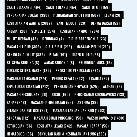
SAKIT BELAKANG (494)
SAKIT TULANG (454)
SAKIT OTOT (158)
PENDARAHAN COKLAT (390)
PENDARAHAN SPOTTING (502)
LEBAM (20)
KESIHATAN AM WANITA (2082)
SAKIT MULUT (228)
DERMA DARAH (52)
ANEMIA (120)
SEMBELIT (274)
KESIHATAN RAMBUT (264)
MULUT BERBAU (43)
DEHIDRASI (4)
TIDUR BERDENGKUR (23)
MASALAH TIDUR (306)
CIRIT BIRIT (216)
MASALAH PELUH (210)
BENJOLAN DI KULIT (882)
PITAM (191)
ULSER MULUT (68)
SELSEMA BURUNG (8)
WABAK BUBONIC (8)
PELINDUNG MUKA (16)
KURANG SELERA MAKAN (132)
PROSEDUR PERUBATAN (574)
MAKANAN TAMBAHAN (274)
PENING KEPALA (532)
TRAUMA (32)
KEPUTUSAN SIASATAN (212)
PENERANGAN PENYAKIT (525)
ALAHAN (72)
MASALAH KESUBURAN (36)
BISUL (160)
PENCEGAHAN KORONAVIRUS (138)
KAHAK (248)
MASALAH PENGLIHATAN (58)
ASTHMA (38)
VITAMIN DAN NUTRISI (231)
MASALAH TANGAN DAN KAKI (1503)
SENDAWA (112)
MASALAH BUAH PINGGANG (150)
VAKSIN COVID-19 (1490)
KETINGGIAN (56)
KESIHATAN LELAKI (742)
MASALAH SARAF (56)
HEMATOLOGI (36)
DENYUTAN NADI & KESIHATAN JANTUNG (230)