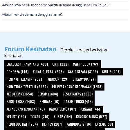
Adakah saya perlu menerima vaksin demam denggi sebelum ke Bali?
Adakah vaksin demam denggi selamat?
Forum Kesihatan
Terokai soalan berkaitan
kesihatan.
EJAKULASI PRAMATANG (409)
URTI (222)
MATI PUCUK (763)
GONOREA (146)
KULAT DI FARAJ (293)
SAKIT KEPALA (3143)
SIFILIS (247)
PENYAKIT KELAMIN (2391)
MIGRAIN (129)
CHLAMYDIA (27)
HAID TIDAK TERATUR (5282)
PIL PERANCANG KECEMASAN (1258)
KEPUTIHAN (1654)
DEMAM (1404)
SESAK NAFAS (2099)
SAKIT TEKAK (1403)
PENUAAN (16)
DARAH TINGGI (418)
KERACUNAN MAKANAN (43)
BADAN GEMUK (87)
JERAWAT (414)
KETUAT (150)
TONSIL (210)
KURAP (104)
KENCING MANIS (527)
PEDIH ULU HATI (204)
HERPES (207)
KANDIDIASIS (16)
EKZEMA (30)