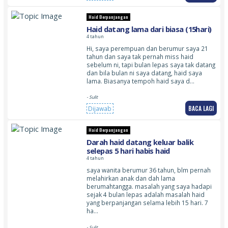
Haid Berpanjangan
Haid datang lama dari biasa (15hari)
4 tahun
Hi, saya perempuan dan berumur saya 21
tahun dan saya tak pernah miss haid
sebelum ni, tapi bulan lepas saya tak datang
dan bila bulan ni saya datang, haid saya
lama. Biasanya tempoh haid saya d…
- Sulit
BACA LAGI
Dijawab
Haid Berpanjangan
Darah haid datang keluar balik
selepas 5 hari habis haid
4 tahun
saya wanita berumur 36 tahun, blm pernah
melahirkan anak dan dah lama
berumahtangga. masalah yang saya hadapi
sejak 4 bulan lepas adalah masalah haid
yang berpanjangan selama lebih 15 hari. 7
ha…
- Sulit