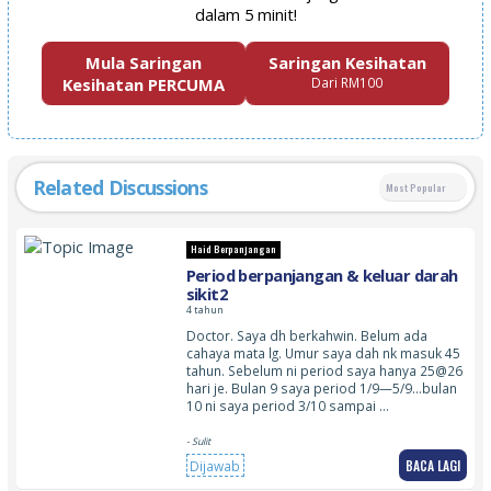
dalam 5 minit!
Mula Saringan
Saringan Kesihatan
Kesihatan PERCUMA
Dari RM100
Related Discussions
Most Popular
Haid Berpanjangan
Period berpanjangan & keluar darah
sikit2
4 tahun
Doctor. Saya dh berkahwin. Belum ada
cahaya mata lg. Umur saya dah nk masuk 45
tahun. Sebelum ni period saya hanya 25@26
hari je. Bulan 9 saya period 1/9—5/9…bulan
10 ni saya period 3/10 sampai …
- Sulit
BACA LAGI
Dijawab