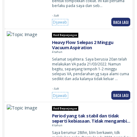
bentuk tompokkan coklat. Ini kali pertama
berlaku pada saya dan seb…
- Sulit
BACA LAGI
Dijawab
Haid Berpanjangan
Heavy Flow Selepas 2 Minggu
Vacuum Aspiration
4 tahun
Selamat sejahtera. Saya berusia 20an telah
melakukan VA pada 21/03/2022. Namun
begitu, sepanjang tempoh 1-2 minggu
selepas VA, pendarahan yg saya alami cuma
sedikit dan ada kalanya tidak keluar …
- Sulit
BACA LAGI
Dijawab
Haid Berpanjangan
Period yang tak stabil dan tidak
seperti kebiasaan. Tidak mengambil
apa2 ubat,
4 tahun
Saya berumur 28thn, blm berkawin, tdk