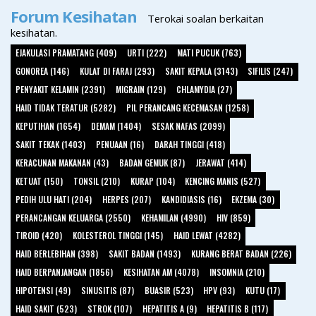
Forum Kesihatan
Terokai soalan berkaitan
kesihatan.
EJAKULASI PRAMATANG (409)
URTI (222)
MATI PUCUK (763)
GONOREA (146)
KULAT DI FARAJ (293)
SAKIT KEPALA (3143)
SIFILIS (247)
PENYAKIT KELAMIN (2391)
MIGRAIN (129)
CHLAMYDIA (27)
HAID TIDAK TERATUR (5282)
PIL PERANCANG KECEMASAN (1258)
KEPUTIHAN (1654)
DEMAM (1404)
SESAK NAFAS (2099)
SAKIT TEKAK (1403)
PENUAAN (16)
DARAH TINGGI (418)
KERACUNAN MAKANAN (43)
BADAN GEMUK (87)
JERAWAT (414)
KETUAT (150)
TONSIL (210)
KURAP (104)
KENCING MANIS (527)
PEDIH ULU HATI (204)
HERPES (207)
KANDIDIASIS (16)
EKZEMA (30)
PERANCANGAN KELUARGA (2550)
KEHAMILAN (4990)
HIV (859)
TIROID (420)
KOLESTEROL TINGGI (145)
HAID LEWAT (4282)
HAID BERLEBIHAN (398)
SAKIT BADAN (1493)
KURANG BERAT BADAN (226)
HAID BERPANJANGAN (1856)
KESIHATAN AM (4078)
INSOMNIA (210)
HIPOTENSI (49)
SINUSITIS (87)
BUASIR (523)
HPV (93)
KUTU (17)
HAID SAKIT (523)
STROK (107)
HEPATITIS A (9)
HEPATITIS B (117)