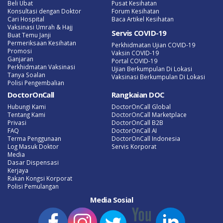
Beli Ubat
Pusat Kesihatan
Konsultasi dengan Doktor
Forum Kesihatan
Cari Hospital
Baca Artikel Kesihatan
Vaksinasi Umrah & Hajj
Servis COVID-19
Buat Temu Janji
Permeriksaan Kesihatan
Perkhidmatan Ujian COVID-19
Promosi
Vaksin COVID-19
Ganjaran
Portal COVID-19
Perkhidmatan Vaksinasi
Ujian Berkumpulan Di Lokasi
Tanya Soalan
Vaksinasi Berkumpulan Di Lokasi
Polisi Pengembalian
DoctorOnCall
Rangkaian DOC
Hubungi Kami
DoctorOnCall Global
Tentang Kami
DoctorOnCall Marketplace
Privasi
DoctorOnCall B2B
FAQ
DoctorOnCall AI
Terma Penggunaan
DoctorOnCall Indonesia
Log Masuk Doktor
Servis Korporat
Media
Dasar Dispensasi
Kerjaya
Rakan Kongsi Korporat
Polisi Pemulangan
Media Sosial