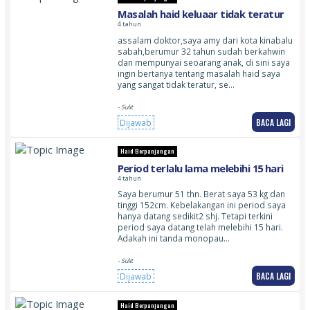
Masalah haid keluaar tidak teratur
4 tahun
assalam doktor,saya amy dari kota kinabalu
sabah,berumur 32 tahun sudah berkahwin
dan mempunyai seoarang anak, di sini saya
ingin bertanya tentang masalah haid saya
yang sangat tidak teratur, se…
- Sulit
BACA LAGI
Dijawab
Haid Berpanjangan
Period terlalu lama melebihi 15 hari
4 tahun
Saya berumur 51 thn. Berat saya 53 kg dan
tinggi 152cm. Kebelakangan ini period saya
hanya datang sedikit2 shj. Tetapi terkini
period saya datang telah melebihi 15 hari.
Adakah ini tanda monopau…
- Sulit
BACA LAGI
Dijawab
Haid Berpanjangan