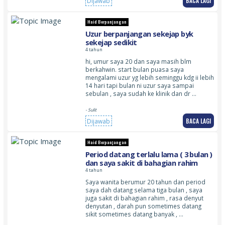
BACA LAGI
Dijawab
Haid Berpanjangan
Uzur berpanjangan sekejap byk
sekejap sedikit
4 tahun
hi, umur saya 20 dan saya masih blm
berkahwin. start bulan puasa saya
mengalami uzur yg lebih seminggu kdg ii lebih
14 hari tapi bulan ni uzur saya sampai
sebulan , saya sudah ke klinik dan dr …
- Sulit
BACA LAGI
Dijawab
Haid Berpanjangan
Period datang terlalu lama ( 3 bulan )
dan saya sakit di bahagian rahim
4 tahun
Saya wanita berumur 20 tahun dan period
saya dah datang selama tiga bulan , saya
juga sakit di bahagian rahim , rasa denyut
denyutan , darah pun sometimes datang
sikit sometimes datang banyak , …