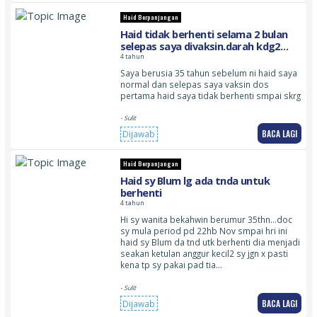
Haid Berpanjangan
Haid tidak berhenti selama 2 bulan
selepas saya divaksin.darah kdg2
sedikit kadang seperti dtg haih
4 tahun
Saya berusia 35 tahun sebelum ni haid saya
normal dan selepas saya vaksin dos
pertama haid saya tidak berhenti smpai skrg
- Sulit
BACA LAGI
Dijawab
Haid Berpanjangan
Haid sy Blum lg ada tnda untuk
berhenti
4 tahun
Hi sy wanita bekahwin berumur 35thn…doc
sy mula period pd 22hb Nov smpai hri ini
haid sy Blum da tnd utk berhenti dia menjadi
seakan ketulan anggur kecil2 sy jgn x pasti
kena tp sy pakai pad tia…
- Sulit
BACA LAGI
Dijawab