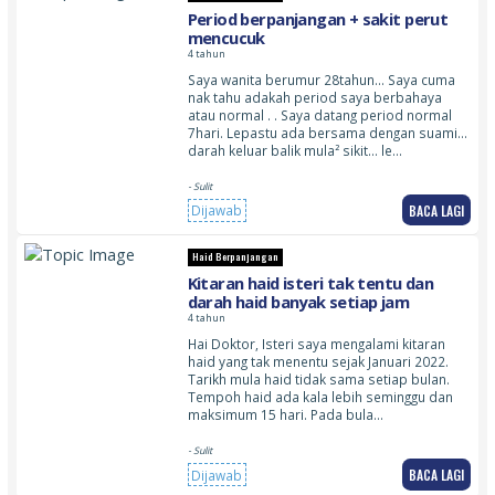
Period berpanjangan + sakit perut
mencucuk
4 tahun
Saya wanita berumur 28tahun… Saya cuma
nak tahu adakah period saya berbahaya
atau normal . . Saya datang period normal
7hari. Lepastu ada bersama dengan suami…
darah keluar balik mula² sikit… le…
- Sulit
BACA LAGI
Dijawab
Haid Berpanjangan
Kitaran haid isteri tak tentu dan
darah haid banyak setiap jam
4 tahun
Hai Doktor, Isteri saya mengalami kitaran
haid yang tak menentu sejak Januari 2022.
Tarikh mula haid tidak sama setiap bulan.
Tempoh haid ada kala lebih seminggu dan
maksimum 15 hari. Pada bula…
- Sulit
BACA LAGI
Dijawab