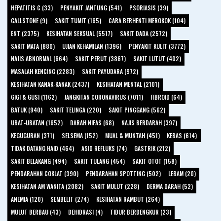
HEPATITIS C (33)
PENYAKIT JANTUNG (541)
PSORIASIS (39)
GALLSTONE (9)
SAKIT TUMIT (165)
CARA BERHENTI MEROKOK (104)
ENT (2375)
KESIHATAN SEKSUAL (5517)
SAKIT DADA (2572)
SAKIT MATA (880)
UJIAN KEHAMILAN (1396)
PENYAKIT KULIT (3772)
NAJIS ABNORMAL (664)
SAKIT PERUT (3867)
SAKIT LUTUT (402)
MASALAH KENCING (2283)
SAKIT PAYUDARA (972)
KESIHATAN KANAK-KANAK (2437)
KESIHATAN MENTAL (2101)
GIGI & GUSI (1162)
JANGKITAN CORONAVIRUS (7011)
FIBROID (64)
BATUK (940)
SAKIT TELINGA (220)
SAKIT PINGGANG (562)
UBAT-UBATAN (1652)
DARAH NIFAS (68)
NAJIS BERDARAH (397)
KEGUGURAN (371)
SELSEMA (152)
MUAL & MUNTAH (451)
KEBAS (614)
TIDAK DATANG HAID (464)
ASID REFLUKS (74)
GASTRIK (212)
SAKIT BELAKANG (494)
SAKIT TULANG (454)
SAKIT OTOT (158)
PENDARAHAN COKLAT (390)
PENDARAHAN SPOTTING (502)
LEBAM (20)
KESIHATAN AM WANITA (2082)
SAKIT MULUT (228)
DERMA DARAH (52)
ANEMIA (120)
SEMBELIT (274)
KESIHATAN RAMBUT (264)
MULUT BERBAU (43)
DEHIDRASI (4)
TIDUR BERDENGKUR (23)