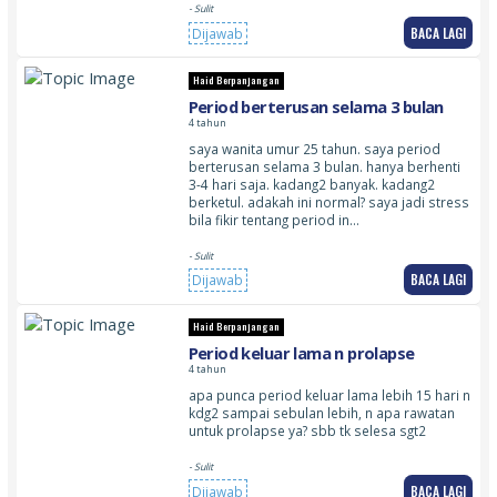
- Sulit
BACA LAGI
Dijawab
Haid Berpanjangan
Period berterusan selama 3 bulan
4 tahun
saya wanita umur 25 tahun. saya period
berterusan selama 3 bulan. hanya berhenti
3-4 hari saja. kadang2 banyak. kadang2
berketul. adakah ini normal? saya jadi stress
bila fikir tentang period in…
- Sulit
BACA LAGI
Dijawab
Haid Berpanjangan
Period keluar lama n prolapse
4 tahun
apa punca period keluar lama lebih 15 hari n
kdg2 sampai sebulan lebih, n apa rawatan
untuk prolapse ya? sbb tk selesa sgt2
- Sulit
BACA LAGI
Dijawab