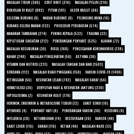
MASALAH TIDUR (306)
CIRIT BIRIT (216)
MASALAH PELUH (210)
BENJOLAN DI KULIT (882)
PITAM (191)
ULSER MULUT (68)
SELSEMA BURUNG (8)
WABAK BUBONIC (8)
PELINDUNG MUKA (16)
KURANG SELERA MAKAN (132)
PROSEDUR PERUBATAN (574)
MAKANAN TAMBAHAN (274)
PENING KEPALA (532)
TRAUMA (32)
KEPUTUSAN SIASATAN (212)
PENERANGAN PENYAKIT (525)
ALAHAN (72)
MASALAH KESUBURAN (36)
BISUL (160)
PENCEGAHAN KORONAVIRUS (138)
KAHAK (248)
MASALAH PENGLIHATAN (58)
ASTHMA (38)
VITAMIN DAN NUTRISI (231)
MASALAH TANGAN DAN KAKI (1503)
SENDAWA (112)
MASALAH BUAH PINGGANG (150)
VAKSIN COVID-19 (1490)
KETINGGIAN (56)
KESIHATAN LELAKI (742)
MASALAH SARAF (56)
HEMATOLOGI (36)
DENYUTAN NADI & KESIHATAN JANTUNG (230)
HIPOGLISEMIA (2)
KESIHATAN KULIT (178)
HORMON, ENDOKRIN & METABOLISME TUBUH (12)
SAKIT SENDI (16)
APENDIKS (4)
PENYAKIT HATI (8)
PENERANGAN VAKSIN (30)
RESDUNG (4)
INFLUENZA (28)
KETUMBUHAN (14)
KECEDERAAN (20)
KANSER (48)
SAKIT LEHER (116)
DARAH (116)
KETIAK (40)
MASALAH NAJIS (12)
HFMD (2)
PARU - PARU (22)
HIDUNG (12)
HEMPEDU (10)
JAHITAN (28)