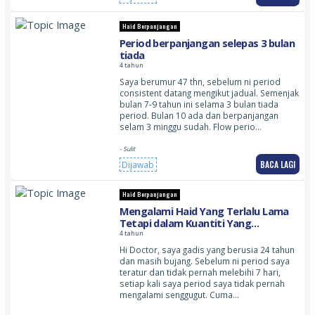
Haid Berpanjangan
Period berpanjangan selepas 3 bulan
tiada
4 tahun
Saya berumur 47 thn, sebelum ni period
consistent datang mengikut jadual. Semenjak
bulan 7-9 tahun ini selama 3 bulan tiada
period. Bulan 10 ada dan berpanjangan
selam 3 minggu sudah. Flow perio…
- Sulit
BACA LAGI
Dijawab
Haid Berpanjangan
Mengalami Haid Yang Terlalu Lama
Tetapi dalam Kuantiti Yang
Sederhana
4 tahun
Hi Doctor, saya gadis yang berusia 24 tahun
dan masih bujang. Sebelum ni period saya
teratur dan tidak pernah melebihi 7 hari,
setiap kali saya period saya tidak pernah
mengalami senggugut. Cuma…