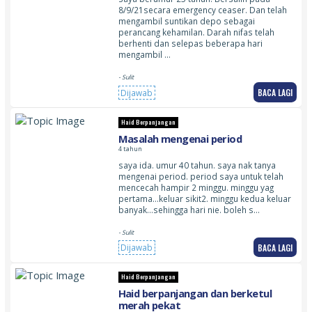
8/9/21secara emergency ceaser. Dan telah
mengambil suntikan depo sebagai
perancang kehamilan. Darah nifas telah
berhenti dan selepas beberapa hari
mengambil …
- Sulit
BACA LAGI
Dijawab
Haid Berpanjangan
Masalah mengenai period
4 tahun
saya ida. umur 40 tahun. saya nak tanya
mengenai period. period saya untuk telah
mencecah hampir 2 minggu. minggu yag
pertama…keluar sikit2. minggu kedua keluar
banyak…sehingga hari nie. boleh s…
- Sulit
BACA LAGI
Dijawab
Haid Berpanjangan
Haid berpanjangan dan berketul
merah pekat