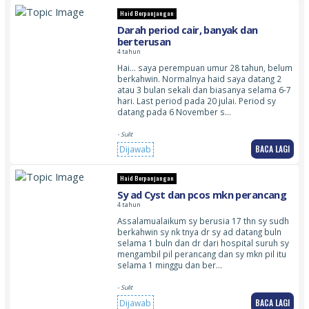
Haid Berpanjangan
Darah period cair, banyak dan
berterusan
4 tahun
Hai… saya perempuan umur 28 tahun, belum
berkahwin. Normalnya haid saya datang 2
atau 3 bulan sekali dan biasanya selama 6-7
hari. Last period pada 20 julai. Period sy
datang pada 6 November s…
- Sulit
BACA LAGI
Dijawab
Haid Berpanjangan
Sy ad Cyst dan pcos mkn perancang
4 tahun
Assalamualaikum sy berusia 17 thn sy sudh
berkahwin sy nk tnya dr sy ad datang buln
selama 1 buln dan dr dari hospital suruh sy
mengambil pil perancang dan sy mkn pil itu
selama 1 minggu dan ber…
- Sulit
BACA LAGI
Dijawab