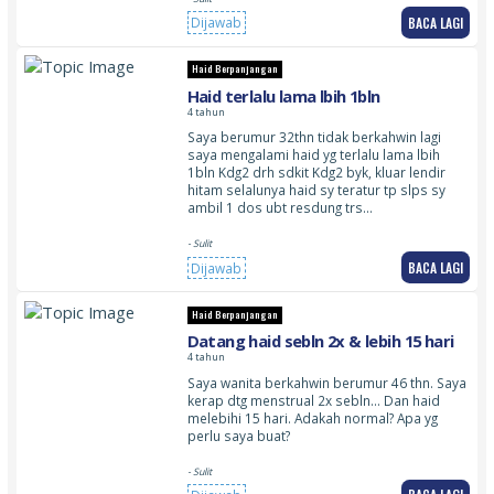
BACA LAGI
Dijawab
Haid Berpanjangan
Haid terlalu lama lbih 1bln
4 tahun
Saya berumur 32thn tidak berkahwin lagi
saya mengalami haid yg terlalu lama lbih
1bln Kdg2 drh sdkit Kdg2 byk, kluar lendir
hitam selalunya haid sy teratur tp slps sy
ambil 1 dos ubt resdung trs…
- Sulit
BACA LAGI
Dijawab
Haid Berpanjangan
Datang haid sebln 2x & lebih 15 hari
4 tahun
Saya wanita berkahwin berumur 46 thn. Saya
kerap dtg menstrual 2x sebln… Dan haid
melebihi 15 hari. Adakah normal? Apa yg
perlu saya buat?
- Sulit