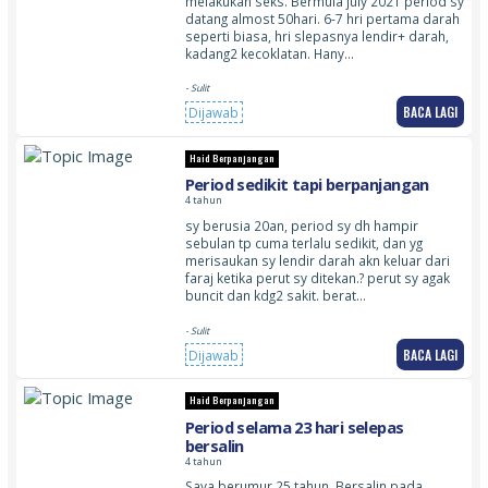
melakukan seks. Bermula july 2021 period sy
datang almost 50hari. 6-7 hri pertama darah
seperti biasa, hri slepasnya lendir+ darah,
kadang2 kecoklatan. Hany…
- Sulit
BACA LAGI
Dijawab
Haid Berpanjangan
Period sedikit tapi berpanjangan
4 tahun
sy berusia 20an, period sy dh hampir
sebulan tp cuma terlalu sedikit, dan yg
merisaukan sy lendir darah akn keluar dari
faraj ketika perut sy ditekan.? perut sy agak
buncit dan kdg2 sakit. berat…
- Sulit
BACA LAGI
Dijawab
Haid Berpanjangan
Period selama 23 hari selepas
bersalin
4 tahun
Saya berumur 25 tahun. Bersalin pada