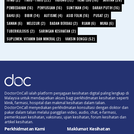
PEMBEDAHAN (16)
PENYUSUAN (16)
SUNTIKAN (14)
DARAH PUTIH (16)
BAHU (6)
BIBIR (14)
AUTISME (4)
ASID FOLIK (16)
PUSAT (2)
SAWAN (6)
MELECUR (2)
BADAN BERBAU (2)
RUAM (6)
MUKA (6)
TUBERKULOSIS (2)
SARINGAN KESIHATAN (2)
SUPLEMEN, VITAMIN DAN MINERAL (2)
VAKSIN DENGGI (52)
DoctorOnCall ialah platform penjagaan kesihatan digital paling lengkap di
Malaysia untuk mendapatkan akses bagi perkhidmatan kesihatan seperti
klinik, farmasi, hospital dan makmal kesihatan dalam talian.
DoctorOnCall menyediakan perkhidmatan konsultasi dengan doktor dan
pakar dalam talian melalui panggilan video, audio, chat, e-farmasi,
pemeriksaan kesihatan, vaksinasi, ujian kesihatan, forum kesihatan dan
artikel kesihatan.
Perkhidmatan Kami
Maklumat Kesihatan