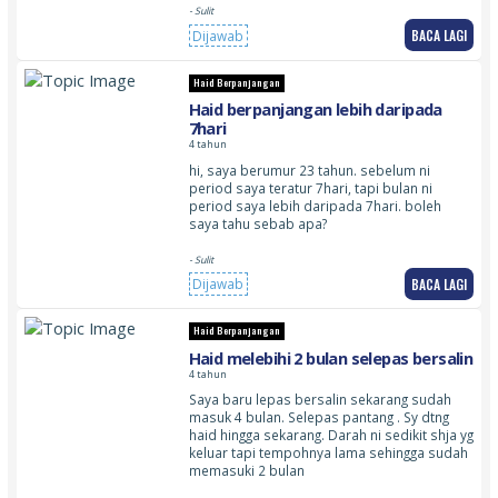
- Sulit
BACA LAGI
Dijawab
Haid Berpanjangan
Haid berpanjangan lebih daripada
7hari
4 tahun
hi, saya berumur 23 tahun. sebelum ni
period saya teratur 7hari, tapi bulan ni
period saya lebih daripada 7hari. boleh
saya tahu sebab apa?
- Sulit
BACA LAGI
Dijawab
Haid Berpanjangan
Haid melebihi 2 bulan selepas bersalin
4 tahun
Saya baru lepas bersalin sekarang sudah
masuk 4 bulan. Selepas pantang . Sy dtng
haid hingga sekarang. Darah ni sedikit shja yg
keluar tapi tempohnya lama sehingga sudah
memasuki 2 bulan