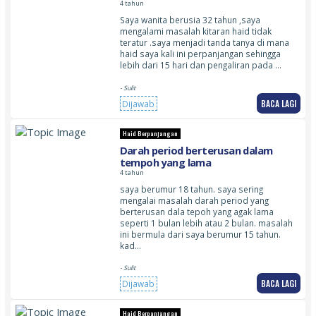
4 tahun
Saya wanita berusia 32 tahun ,saya
mengalami masalah kitaran haid tidak
teratur .saya menjadi tanda tanya di mana
haid saya kali ini perpanjangan sehingga
lebih dari 15 hari dan pengaliran pada …
- Sulit
BACA LAGI
Dijawab
Haid Berpanjangan
Darah period berterusan dalam
tempoh yang lama
4 tahun
saya berumur 18 tahun. saya sering
mengalai masalah darah period yang
berterusan dala tepoh yang agak lama
seperti 1 bulan lebih atau 2 bulan. masalah
ini bermula dari saya berumur 15 tahun.
kad…
- Sulit
BACA LAGI
Dijawab
Haid Berpanjangan