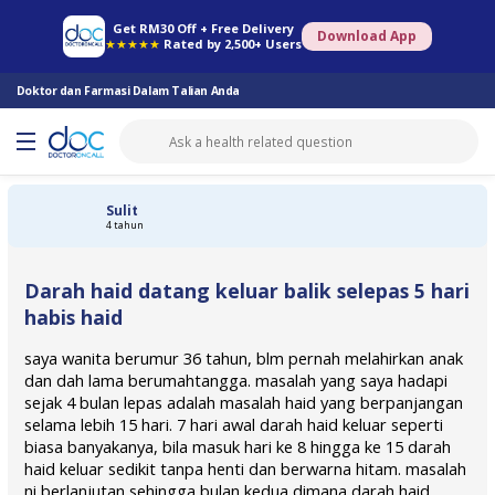
Farmasi Online
Konsult Doktor
Saringan Kesihatan
Konsult Pakar
Get RM30 Off + Free Delivery
Download App
★★★★★
Rated by 2,500+ Users
Doktor dan Farmasi Dalam Talian Anda
Sulit
4 tahun
Darah haid datang keluar balik selepas 5 hari
habis haid
saya wanita berumur 36 tahun, blm pernah melahirkan anak
dan dah lama berumahtangga. masalah yang saya hadapi
sejak 4 bulan lepas adalah masalah haid yang berpanjangan
selama lebih 15 hari. 7 hari awal darah haid keluar seperti
biasa banyakanya, bila masuk hari ke 8 hingga ke 15 darah
haid keluar sedikit tanpa henti dan berwarna hitam. masalah
ni berlanjutan sehingga bulan kedua dimana darah haid