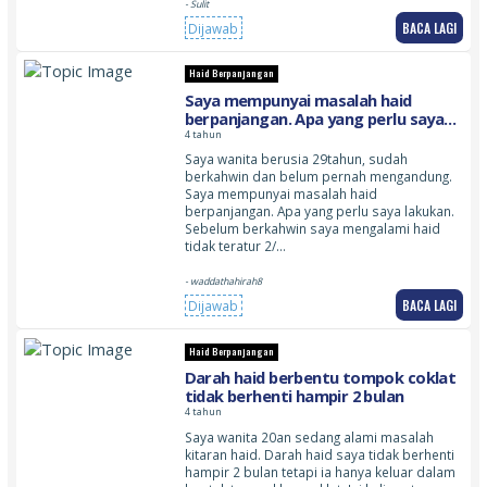
- Sulit
BACA LAGI
Dijawab
Haid Berpanjangan
Saya mempunyai masalah haid
berpanjangan. Apa yang perlu saya
lakukan. Sebelum berkahwin saya
4 tahun
mengalami haid tidak teratur 2/3
Saya wanita berusia 29tahun, sudah
bulan sekali
berkahwin dan belum pernah mengandung.
Saya mempunyai masalah haid
berpanjangan. Apa yang perlu saya lakukan.
Sebelum berkahwin saya mengalami haid
tidak teratur 2/…
- waddathahirah8
BACA LAGI
Dijawab
Haid Berpanjangan
Darah haid berbentu tompok coklat
tidak berhenti hampir 2 bulan
4 tahun
Saya wanita 20an sedang alami masalah
kitaran haid. Darah haid saya tidak berhenti
hampir 2 bulan tetapi ia hanya keluar dalam