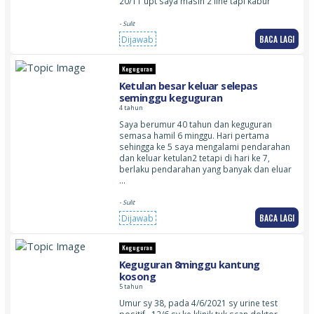
20/11 upt saya masih 2 line tapi kabur
- Sulit
BACA LAGI
Dijawab
Keguguran
Ketulan besar keluar selepas
seminggu keguguran
4 tahun
Saya berumur 40 tahun dan keguguran
semasa hamil 6 minggu. Hari pertama
sehingga ke 5 saya mengalami pendarahan
dan keluar ketulan2 tetapi di hari ke 7,
berlaku pendarahan yang banyak dan eluar
…
- Sulit
BACA LAGI
Dijawab
Keguguran
Keguguran 8minggu kantung
kosong
5 tahun
Umur sy 38, pada 4/6/2021 sy urine test
positif…12/6 sy ke klinik tuk scan doktor