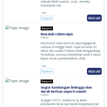
sebuah klinik swasta…scan…mereka
mendapati sak…
- Sulit
BACA LAGI
Dijawab
Keguguran
Masalah rahim nipis
4 tahun
Hai Doctor, baru-baru ini saya keguguran
selepas 8 minggu hamil. Saya berumur 41
tahun dan sudah 5 tahun tidak mengandung.
Terdahulu, semasa melahirkan anak 5 tahun
lepas secara pembedahan, dokt…
- Sulit
BACA LAGI
Dijawab
Keguguran
Gugur kandungan 8minggu dan
darah berbau seperti nanah
4 tahun
sy gugur 15/12…malam tu sy alami
pendarahn teruk spt darah bergumpal dan