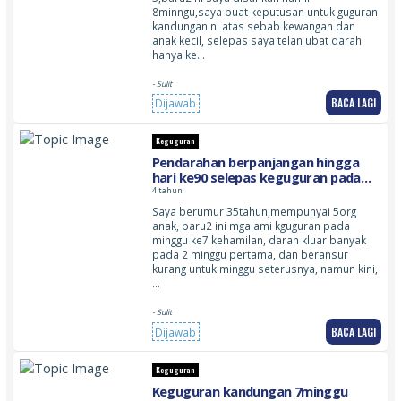
8minngu,saya buat keputusan untuk guguran
kandungan ni atas sebab kewangan dan
anak kecil, selepas saya telan ubat darah
hanya ke…
- Sulit
BACA LAGI
Dijawab
Keguguran
Pendarahan berpanjangan hingga
hari ke90 selepas keguguran pada
minggu ke7
4 tahun
Saya berumur 35tahun,mempunyai 5org
anak, baru2 ini mgalami kguguran pada
minggu ke7 kehamilan, darah kluar banyak
pada 2 minggu pertama, dan beransur
kurang untuk minggu seterusnya, namun kini,
…
- Sulit
BACA LAGI
Dijawab
Keguguran
Keguguran kandungan 7minggu