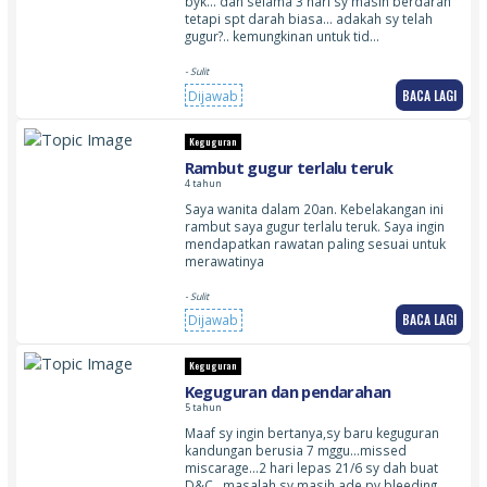
byk… dan selama 3 hari sy masih berdarah
tetapi spt darah biasa… adakah sy telah
gugur?.. kemungkinan untuk tid…
- Sulit
BACA LAGI
Dijawab
Keguguran
Rambut gugur terlalu teruk
4 tahun
Saya wanita dalam 20an. Kebelakangan ini
rambut saya gugur terlalu teruk. Saya ingin
mendapatkan rawatan paling sesuai untuk
merawatinya
- Sulit
BACA LAGI
Dijawab
Keguguran
Keguguran dan pendarahan
5 tahun
Maaf sy ingin bertanya,sy baru keguguran
kandungan berusia 7 mggu…missed
miscarage…2 hari lepas 21/6 sy dah buat
D&C…masalah sy masih ade pv bleeding