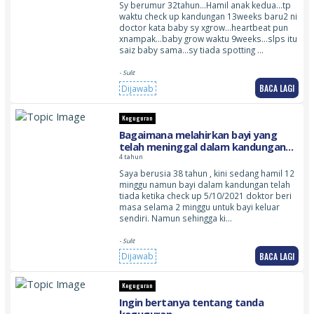
Sy berumur 32tahun…Hamil anak kedua…tp
waktu check up kandungan 13weeks baru2 ni
doctor kata baby sy xgrow…heartbeat pun
xnampak…baby grow waktu 9weeks…slps itu
saiz baby sama…sy tiada spotting …
- Sulit
BACA LAGI
Dijawab
Keguguran
Bagaimana melahirkan bayi yang
telah meninggal dalam kandungan
secara alami
4 tahun
Saya berusia 38 tahun , kini sedang hamil 12
minggu namun bayi dalam kandungan telah
tiada ketika check up 5/10/2021 doktor beri
masa selama 2 minggu untuk bayi keluar
sendiri. Namun sehingga ki…
- Sulit
BACA LAGI
Dijawab
Keguguran
Ingin bertanya tentang tanda