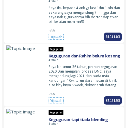
4 tahun
Saya ibu kepada 4 ank yg last 1thn 1 bln dan
sekarang saya mengandung 7 minggu dan
saya nak gugurkannya blh doctor dapatkan
pill ke atau mcm mn???
- Sulit
BACA LAGI
Dijawab
Keguguran
Keguguran dan Rahim belum kosong
4 tahun
Saya berumur 36 tahun, pernah keguguran
2020 Dan menjalani proses DNC, saya
mengandung lagi 2021 dan pada usia
kandungan 10w, turun darah, scan di klinik
size bby hnya 5 week, doktor sruh datang…
- Sulit
BACA LAGI
Dijawab
Keguguran
Keguguran tapi tiada bleeding
5 tahun