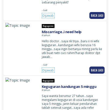
sebarang penyakit?
- Sulit
BACA LAGI
Dijawab
Keguguran
Miscarriage..i need help
4 tahun
Hello doctor…saya nk tnya…baru ii ni wife
keguguran…kandungan wife berusia 16
minggu…saya ingin bertanya mmng perlu ke
utk buat rwtn cuci rahim?harap doktor dpt
jawab…
- Sulit
BACA LAGI
Dijawab
Keguguran
Keguguran kandungan 5 minggu
4 tahun
Saya wanita berumur 27 tahun…saya
mengalami keguguran di usia kandungan
saya 5 minggu. janin keluar pendarahan
taklah seteruk sangat…saya ada refer