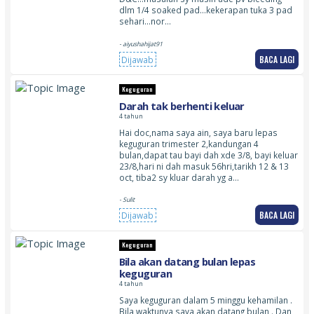
dlm 1/4 soaked pad…kekerapan tuka 3 pad
sehari…nor…
- aiyushahijat91
BACA LAGI
Dijawab
Keguguran
Darah tak berhenti keluar
4 tahun
Hai doc,nama saya ain, saya baru lepas
keguguran trimester 2,kandungan 4
bulan,dapat tau bayi dah xde 3/8, bayi keluar
23/8,hari ni dah masuk 56hri,tarikh 12 & 13
oct, tiba2 sy kluar darah yg a…
- Sulit
BACA LAGI
Dijawab
Keguguran
Bila akan datang bulan lepas
keguguran
4 tahun
Saya keguguran dalam 5 minggu kehamilan .
Bila waktunya saya akan datang bulan . Dan