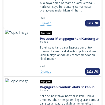
bila saya boleh bersama suami kembali .
Perlukah saya berpantang sama macam
orang yang melahirkan. 44 hari…
- Sulit
BACA LAGI
Dijawab
Keguguran
Prosedur Menggugurkan Kandungan
4 tahun
Boleh saya tahu cara & prosedur untuk
mengambil medical abortion pills di klinik-
klinik Malaysia? Ada any recommendation
klinik mana?
- Sulit
BACA LAGI
Dijawab
Keguguran
Keguguran rambut lelaki 50 tahun
4 tahun
hai doc, nak tanya, normal ke kalau lelaki
umur 50 tahun mengalami keguguran rambut
yang terlampau. adakah ia menunjukkan