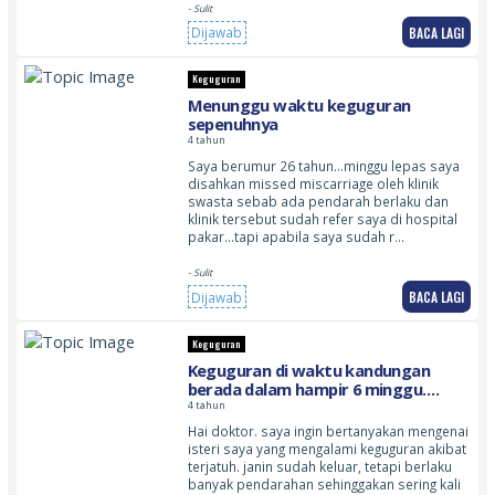
- Sulit
BACA LAGI
Dijawab
Keguguran
Menunggu waktu keguguran
sepenuhnya
4 tahun
Saya berumur 26 tahun…minggu lepas saya
disahkan missed miscarriage oleh klinik
swasta sebab ada pendarah berlaku dan
klinik tersebut sudah refer saya di hospital
pakar…tapi apabila saya sudah r…
- Sulit
BACA LAGI
Dijawab
Keguguran
Keguguran di waktu kandungan
berada dalam hampir 6 minggu.
berlaku pendarahan yang banyak
4 tahun
sekali sehinggakan terdapat
Hai doktor. saya ingin bertanyakan mengenai
beberapa ketul darah beku yang
isteri saya yang mengalami keguguran akibat
keluar
terjatuh. janin sudah keluar, tetapi berlaku
banyak pendarahan sehinggakan sering kali