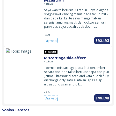
keguguran
4 tahun
Saya wanita berusia 33 tahun. Saya diagnos
sbg pesakit kencing manis pada tahun 2019
dan pada ketika itu saya mengamalkan
sejenis jamu kosmetik dan doktor sahkan
pankreas saya sudah tidak dpt me…
- Sulit
BACA LAGI
Dijawab
Keguguran
Miscarriage side effect
4 tahun
- pernah miscarriage pada last december
secara tiba-tiba tak diberi ubat apa apa pun
, cuma ultrasound scan and kata sudah fully
discharge only satu suntikan lepas siap
ultrasound scan and dib…
- Sulit
BACA LAGI
Dijawab
Soalan Teratas