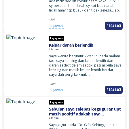
ade mcm sedikit colour hitam koko… 17/12
sy perasan bau darah sy spt bau nanah
tidak hanyir tp busuk dan tidak selesa… ap…
- Sulit
BACA LAGI
Dijawab
Keguguran
Keluar darah berlendih
4 tahun
saya wanita berumur 22tahun, pada malam
tadi saya kencing dan keluar lendih dan
darah sedikit dalam setitik. pagi ni pula saya
kencing dan masih keluar lendih berdarah.
saya dah pergi ke klinik …
- Sulit
BACA LAGI
Dijawab
Keguguran
Sebulan saya selepas keguguran upt
masih positif adakah saya
mengandung lagi?
4 tahun
Saya gugur pada 13/10/21 Sehingga hari ini