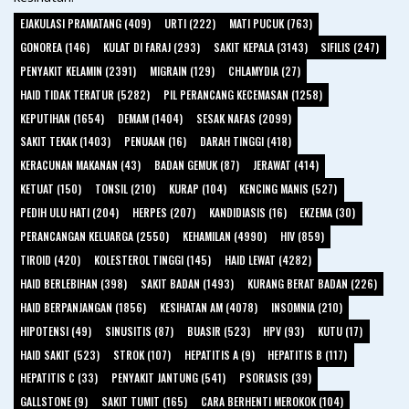
EJAKULASI PRAMATANG (409)
URTI (222)
MATI PUCUK (763)
GONOREA (146)
KULAT DI FARAJ (293)
SAKIT KEPALA (3143)
SIFILIS (247)
PENYAKIT KELAMIN (2391)
MIGRAIN (129)
CHLAMYDIA (27)
HAID TIDAK TERATUR (5282)
PIL PERANCANG KECEMASAN (1258)
KEPUTIHAN (1654)
DEMAM (1404)
SESAK NAFAS (2099)
SAKIT TEKAK (1403)
PENUAAN (16)
DARAH TINGGI (418)
KERACUNAN MAKANAN (43)
BADAN GEMUK (87)
JERAWAT (414)
KETUAT (150)
TONSIL (210)
KURAP (104)
KENCING MANIS (527)
PEDIH ULU HATI (204)
HERPES (207)
KANDIDIASIS (16)
EKZEMA (30)
PERANCANGAN KELUARGA (2550)
KEHAMILAN (4990)
HIV (859)
TIROID (420)
KOLESTEROL TINGGI (145)
HAID LEWAT (4282)
HAID BERLEBIHAN (398)
SAKIT BADAN (1493)
KURANG BERAT BADAN (226)
HAID BERPANJANGAN (1856)
KESIHATAN AM (4078)
INSOMNIA (210)
HIPOTENSI (49)
SINUSITIS (87)
BUASIR (523)
HPV (93)
KUTU (17)
HAID SAKIT (523)
STROK (107)
HEPATITIS A (9)
HEPATITIS B (117)
HEPATITIS C (33)
PENYAKIT JANTUNG (541)
PSORIASIS (39)
GALLSTONE (9)
SAKIT TUMIT (165)
CARA BERHENTI MEROKOK (104)