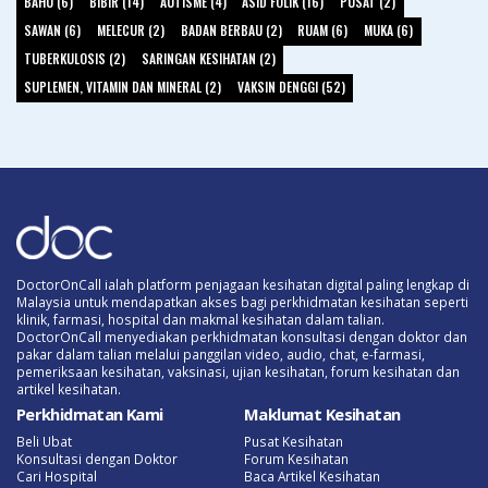
BAHU (6)
BIBIR (14)
AUTISME (4)
ASID FOLIK (16)
PUSAT (2)
SAWAN (6)
MELECUR (2)
BADAN BERBAU (2)
RUAM (6)
MUKA (6)
TUBERKULOSIS (2)
SARINGAN KESIHATAN (2)
SUPLEMEN, VITAMIN DAN MINERAL (2)
VAKSIN DENGGI (52)
DoctorOnCall ialah platform penjagaan kesihatan digital paling lengkap di
Malaysia untuk mendapatkan akses bagi perkhidmatan kesihatan seperti
klinik, farmasi, hospital dan makmal kesihatan dalam talian.
DoctorOnCall menyediakan perkhidmatan konsultasi dengan doktor dan
pakar dalam talian melalui panggilan video, audio, chat, e-farmasi,
pemeriksaan kesihatan, vaksinasi, ujian kesihatan, forum kesihatan dan
artikel kesihatan.
Perkhidmatan Kami
Maklumat Kesihatan
Beli Ubat
Pusat Kesihatan
Konsultasi dengan Doktor
Forum Kesihatan
Cari Hospital
Baca Artikel Kesihatan