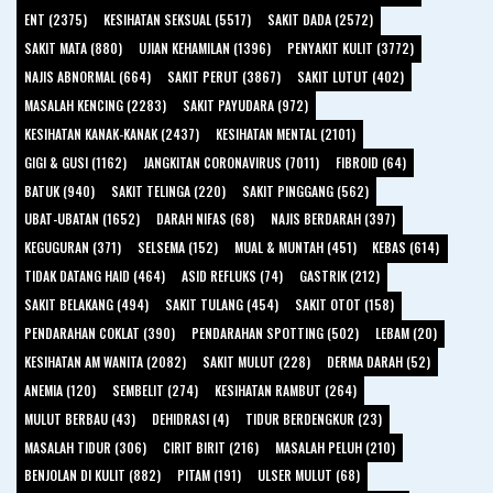
ENT (2375)
KESIHATAN SEKSUAL (5517)
SAKIT DADA (2572)
SAKIT MATA (880)
UJIAN KEHAMILAN (1396)
PENYAKIT KULIT (3772)
NAJIS ABNORMAL (664)
SAKIT PERUT (3867)
SAKIT LUTUT (402)
MASALAH KENCING (2283)
SAKIT PAYUDARA (972)
KESIHATAN KANAK-KANAK (2437)
KESIHATAN MENTAL (2101)
GIGI & GUSI (1162)
JANGKITAN CORONAVIRUS (7011)
FIBROID (64)
BATUK (940)
SAKIT TELINGA (220)
SAKIT PINGGANG (562)
UBAT-UBATAN (1652)
DARAH NIFAS (68)
NAJIS BERDARAH (397)
KEGUGURAN (371)
SELSEMA (152)
MUAL & MUNTAH (451)
KEBAS (614)
TIDAK DATANG HAID (464)
ASID REFLUKS (74)
GASTRIK (212)
SAKIT BELAKANG (494)
SAKIT TULANG (454)
SAKIT OTOT (158)
PENDARAHAN COKLAT (390)
PENDARAHAN SPOTTING (502)
LEBAM (20)
KESIHATAN AM WANITA (2082)
SAKIT MULUT (228)
DERMA DARAH (52)
ANEMIA (120)
SEMBELIT (274)
KESIHATAN RAMBUT (264)
MULUT BERBAU (43)
DEHIDRASI (4)
TIDUR BERDENGKUR (23)
MASALAH TIDUR (306)
CIRIT BIRIT (216)
MASALAH PELUH (210)
BENJOLAN DI KULIT (882)
PITAM (191)
ULSER MULUT (68)