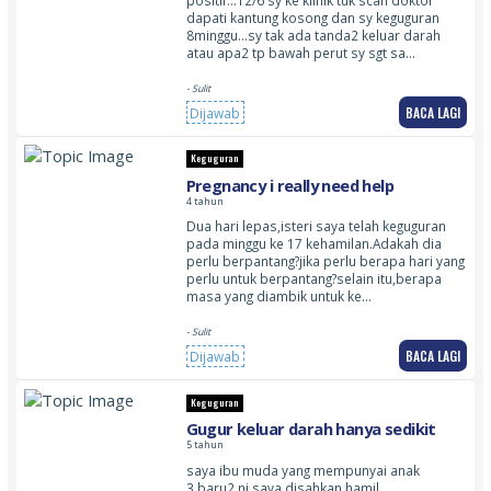
dapati kantung kosong dan sy keguguran
8minggu…sy tak ada tanda2 keluar darah
atau apa2 tp bawah perut sy sgt sa…
- Sulit
BACA LAGI
Dijawab
Keguguran
Pregnancy i really need help
4 tahun
Dua hari lepas,isteri saya telah keguguran
pada minggu ke 17 kehamilan.Adakah dia
perlu berpantang?jika perlu berapa hari yang
perlu untuk berpantang?selain itu,berapa
masa yang diambik untuk ke…
- Sulit
BACA LAGI
Dijawab
Keguguran
Gugur keluar darah hanya sedikit
5 tahun
saya ibu muda yang mempunyai anak
3,baru2 ni saya disahkan hamil