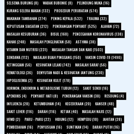
SELSEMA BURUNG (8)
WABAK BUBONIC (8)
PELINDUNG MUKA (16)
KURANG SELERA MAKAN (132)
PROSEDUR PERUBATAN (574)
MAKANAN TAMBAHAN (274)
PENING KEPALA (532)
TRAUMA (32)
KEPUTUSAN SIASATAN (212)
PENERANGAN PENYAKIT (525)
ALAHAN (72)
MASALAH KESUBURAN (36)
BISUL (160)
PENCEGAHAN KORONAVIRUS (138)
KAHAK (248)
MASALAH PENGLIHATAN (58)
ASTHMA (38)
VITAMIN DAN NUTRISI (231)
MASALAH TANGAN DAN KAKI (1503)
SENDAWA (112)
MASALAH BUAH PINGGANG (150)
VAKSIN COVID-19 (1490)
KETINGGIAN (56)
KESIHATAN LELAKI (742)
MASALAH SARAF (56)
HEMATOLOGI (36)
DENYUTAN NADI & KESIHATAN JANTUNG (230)
HIPOGLISEMIA (2)
KESIHATAN KULIT (178)
HORMON, ENDOKRIN & METABOLISME TUBUH (12)
SAKIT SENDI (16)
APENDIKS (4)
PENYAKIT HATI (8)
PENERANGAN VAKSIN (30)
RESDUNG (4)
INFLUENZA (28)
KETUMBUHAN (14)
KECEDERAAN (20)
KANSER (48)
SAKIT LEHER (116)
DARAH (116)
KETIAK (40)
MASALAH NAJIS (12)
HFMD (2)
PARU - PARU (22)
HIDUNG (12)
HEMPEDU (10)
JAHITAN (28)
PEMBEDAHAN (16)
PENYUSUAN (16)
SUNTIKAN (14)
DARAH PUTIH (16)