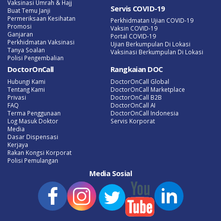
Vaksinasi Umrah & Hajj
Servis COVID-19
Buat Temu Janji
Permeriksaan Kesihatan
Perkhidmatan Ujian COVID-19
Promosi
Vaksin COVID-19
Ganjaran
Portal COVID-19
Perkhidmatan Vaksinasi
Ujian Berkumpulan Di Lokasi
Tanya Soalan
Vaksinasi Berkumpulan Di Lokasi
Polisi Pengembalian
DoctorOnCall
Rangkaian DOC
Hubungi Kami
DoctorOnCall Global
Tentang Kami
DoctorOnCall Marketplace
Privasi
DoctorOnCall B2B
FAQ
DoctorOnCall AI
Terma Penggunaan
DoctorOnCall Indonesia
Log Masuk Doktor
Servis Korporat
Media
Dasar Dispensasi
Kerjaya
Rakan Kongsi Korporat
Polisi Pemulangan
Media Sosial