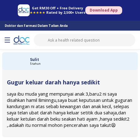
Farmasi Online
Konsult Doktor
Saringan Kesihatan
Konsult Pakar
Get RM30 Off + Free Delivery
Download App
★★★★★
Rated by 2,500+ Users
Doktor dan Farmasi Dalam Talian Anda
Sulit
5 tahun
Gugur keluar darah hanya sedikit
saya ibu muda yang mempunyai anak 3,baru2 ni saya
disahkan hamil 8minngu,saya buat keputusan untuk guguran
kandungan ni atas sebab kewangan dan anak kecil, selepas
saya telan ubat darah hanya keluar setitik dua sahaja,dan
keluar ketulan darah beku seakan hati ayam ,hanya sedikit2
,.adakah itu normal mohon pencerahan saya takut😫