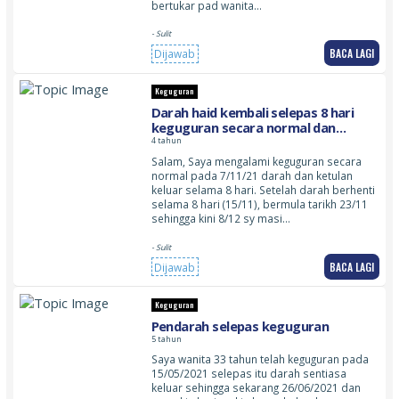
bertukar pad wanita…
- Sulit
BACA LAGI
Dijawab
Keguguran
Darah haid kembali selepas 8 hari
keguguran secara normal dan
berlarutan lebih dari 15 hari! Adakah
4 tahun
masih dikira darah nifas atau ada
Salam, Saya mengalami keguguran secara
kebarangkalian yang lain?
normal pada 7/11/21 darah dan ketulan
keluar selama 8 hari. Setelah darah berhenti
selama 8 hari (15/11), bermula tarikh 23/11
sehingga kini 8/12 sy masi…
- Sulit
BACA LAGI
Dijawab
Keguguran
Pendarah selepas keguguran
5 tahun
Saya wanita 33 tahun telah keguguran pada
15/05/2021 selepas itu darah sentiasa
keluar sehingga sekarang 26/06/2021 dan