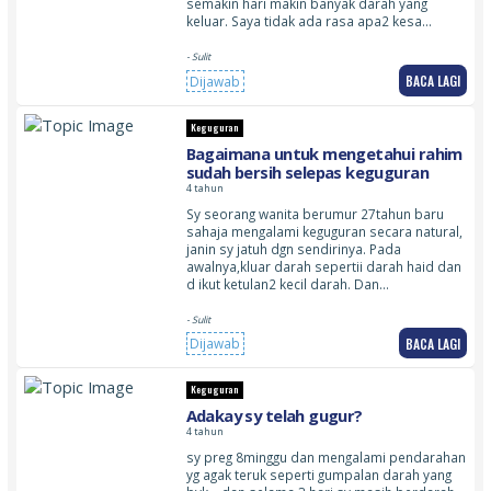
semakin hari makin banyak darah yang
keluar. Saya tidak ada rasa apa2 kesa…
- Sulit
BACA LAGI
Dijawab
Keguguran
Bagaimana untuk mengetahui rahim
sudah bersih selepas keguguran
4 tahun
Sy seorang wanita berumur 27tahun baru
sahaja mengalami keguguran secara natural,
janin sy jatuh dgn sendirinya. Pada
awalnya,kluar darah sepertii darah haid dan
d ikut ketulan2 kecil darah. Dan…
- Sulit
BACA LAGI
Dijawab
Keguguran
Adakay sy telah gugur?
4 tahun
sy preg 8minggu dan mengalami pendarahan
yg agak teruk seperti gumpalan darah yang