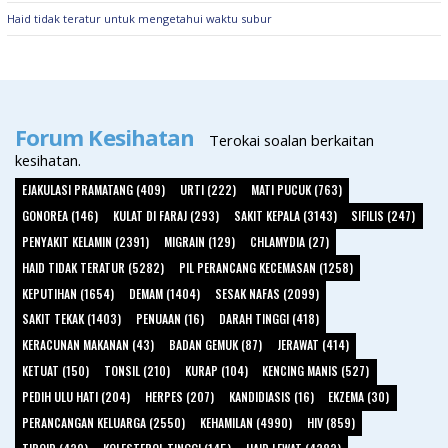
Haid tidak teratur untuk mengetahui waktu subur
Forum Kesihatan
Terokai soalan berkaitan
kesihatan.
EJAKULASI PRAMATANG (409)
URTI (222)
MATI PUCUK (763)
GONOREA (146)
KULAT DI FARAJ (293)
SAKIT KEPALA (3143)
SIFILIS (247)
PENYAKIT KELAMIN (2391)
MIGRAIN (129)
CHLAMYDIA (27)
HAID TIDAK TERATUR (5282)
PIL PERANCANG KECEMASAN (1258)
KEPUTIHAN (1654)
DEMAM (1404)
SESAK NAFAS (2099)
SAKIT TEKAK (1403)
PENUAAN (16)
DARAH TINGGI (418)
KERACUNAN MAKANAN (43)
BADAN GEMUK (87)
JERAWAT (414)
KETUAT (150)
TONSIL (210)
KURAP (104)
KENCING MANIS (527)
PEDIH ULU HATI (204)
HERPES (207)
KANDIDIASIS (16)
EKZEMA (30)
PERANCANGAN KELUARGA (2550)
KEHAMILAN (4990)
HIV (859)