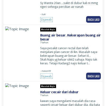
Sy Wanita 20an …sakit di dubur kali ni mmg
ngeri sehinga percikan air nanah
- Sulit
BACA LAGI
Dijawab
Masalah Najis
Buang air besar. Kekerapan buang air
besar
7 tahun
Saya pesakit cancer rectal dan telah
menjalani plan cancer di Ikn. Masalah saya
kekerapan buang air besar. Sehari 4…
5kali.Najis yg keluar sikit2 sahaja. Najis tak
keras. Tetapi Kadang2 najis keluar t…
- mawar09
BACA LAGI
Dijawab
Masalah Najis
Keluar cecair dari dubur
7 tahun
kawan saya mengalami masalah dia rasa
seperti cecair keluar dari dubur dia. dia kata