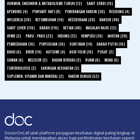
HORMON, ENDOKRIN & METABOLISME TUBUH (12)
SAKIT SENDI (16)
APENDIKS (4)
PENYAKIT HATI (8)
PENERANGAN VAKSIN (30)
RESDUNG (4)
INFLUENZA (28)
KETUMBUHAN (14)
KECEDERAAN (20)
KANSER (48)
SAKIT LEHER (116)
DARAH (116)
KETIAK (40)
MASALAH NAJIS (12)
HFMD (2)
PARU - PARU (22)
HIDUNG (12)
HEMPEDU (10)
JAHITAN (28)
PEMBEDAHAN (16)
PENYUSUAN (16)
SUNTIKAN (14)
DARAH PUTIH (16)
BAHU (6)
BIBIR (14)
AUTISME (4)
ASID FOLIK (16)
PUSAT (2)
SAWAN (6)
MELECUR (2)
BADAN BERBAU (2)
RUAM (6)
MUKA (6)
TUBERKULOSIS (2)
SARINGAN KESIHATAN (2)
SUPLEMEN, VITAMIN DAN MINERAL (2)
VAKSIN DENGGI (52)
DoctorOnCall ialah platform penjagaan kesihatan digital paling lengkap di
Malaysia untuk mendapatkan akses bagi perkhidmatan kesihatan seperti