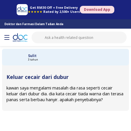
Farmasi Online
Konsult Doktor
Saringan Kesihatan
Konsult Pakar
Get RM30 Off + Free Delivery
Download App
★★★★★
Rated by 2,500+ Users
Doktor dan Farmasi Dalam Talian Anda
Sulit
3 tahun
Keluar cecair dari dubur
kawan saya mengalami masalah dia rasa seperti cecair
keluar dari dubur dia. dia kata cecair tiada warna dan terasa
panas serta berbau hanyir. apakah penyebabnya?