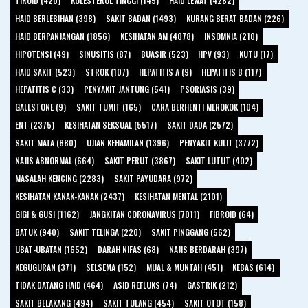
TIROID (420)
KOLESTEROL TINGGI (145)
HAID LEWAT (4282)
HAID BERLEBIHAN (398)
SAKIT BADAN (1493)
KURANG BERAT BADAN (226)
HAID BERPANJANGAN (1856)
KESIHATAN AM (4078)
INSOMNIA (210)
HIPOTENSI (49)
SINUSITIS (87)
BUASIR (523)
HPV (93)
KUTU (17)
HAID SAKIT (523)
STROK (107)
HEPATITIS A (9)
HEPATITIS B (117)
HEPATITIS C (33)
PENYAKIT JANTUNG (541)
PSORIASIS (39)
GALLSTONE (9)
SAKIT TUMIT (165)
CARA BERHENTI MEROKOK (104)
ENT (2375)
KESIHATAN SEKSUAL (5517)
SAKIT DADA (2572)
SAKIT MATA (880)
UJIAN KEHAMILAN (1396)
PENYAKIT KULIT (3772)
NAJIS ABNORMAL (664)
SAKIT PERUT (3867)
SAKIT LUTUT (402)
MASALAH KENCING (2283)
SAKIT PAYUDARA (972)
KESIHATAN KANAK-KANAK (2437)
KESIHATAN MENTAL (2101)
GIGI & GUSI (1162)
JANGKITAN CORONAVIRUS (7011)
FIBROID (64)
BATUK (940)
SAKIT TELINGA (220)
SAKIT PINGGANG (562)
UBAT-UBATAN (1652)
DARAH NIFAS (68)
NAJIS BERDARAH (397)
KEGUGURAN (371)
SELSEMA (152)
MUAL & MUNTAH (451)
KEBAS (614)
TIDAK DATANG HAID (464)
ASID REFLUKS (74)
GASTRIK (212)
SAKIT BELAKANG (494)
SAKIT TULANG (454)
SAKIT OTOT (158)