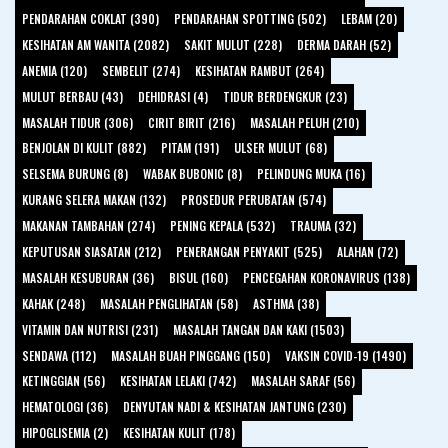
PENDARAHAN COKLAT (390)
PENDARAHAN SPOTTING (502)
LEBAM (20)
KESIHATAN AM WANITA (2082)
SAKIT MULUT (228)
DERMA DARAH (52)
ANEMIA (120)
SEMBELIT (274)
KESIHATAN RAMBUT (264)
MULUT BERBAU (43)
DEHIDRASI (4)
TIDUR BERDENGKUR (23)
MASALAH TIDUR (306)
CIRIT BIRIT (216)
MASALAH PELUH (210)
BENJOLAN DI KULIT (882)
PITAM (191)
ULSER MULUT (68)
SELSEMA BURUNG (8)
WABAK BUBONIC (8)
PELINDUNG MUKA (16)
KURANG SELERA MAKAN (132)
PROSEDUR PERUBATAN (574)
MAKANAN TAMBAHAN (274)
PENING KEPALA (532)
TRAUMA (32)
KEPUTUSAN SIASATAN (212)
PENERANGAN PENYAKIT (525)
ALAHAN (72)
MASALAH KESUBURAN (36)
BISUL (160)
PENCEGAHAN KORONAVIRUS (138)
KAHAK (248)
MASALAH PENGLIHATAN (58)
ASTHMA (38)
VITAMIN DAN NUTRISI (231)
MASALAH TANGAN DAN KAKI (1503)
SENDAWA (112)
MASALAH BUAH PINGGANG (150)
VAKSIN COVID-19 (1490)
KETINGGIAN (56)
KESIHATAN LELAKI (742)
MASALAH SARAF (56)
HEMATOLOGI (36)
DENYUTAN NADI & KESIHATAN JANTUNG (230)
HIPOGLISEMIA (2)
KESIHATAN KULIT (178)