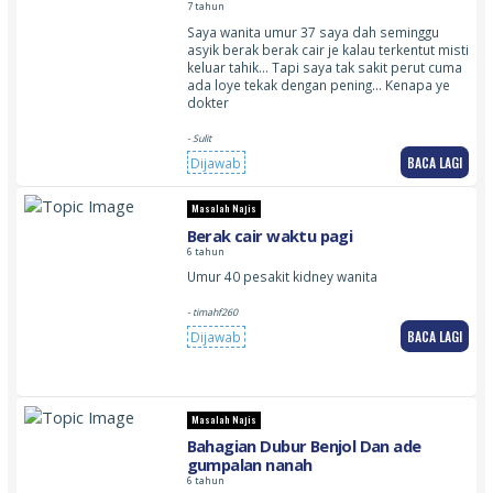
7 tahun
Saya wanita umur 37 saya dah seminggu
asyik berak berak cair je kalau terkentut misti
keluar tahik… Tapi saya tak sakit perut cuma
ada loye tekak dengan pening… Kenapa ye
dokter
- Sulit
BACA LAGI
Dijawab
Masalah Najis
Berak cair waktu pagi
6 tahun
Umur 40 pesakit kidney wanita
- timahf260
BACA LAGI
Dijawab
Masalah Najis
Bahagian Dubur Benjol Dan ade
gumpalan nanah
6 tahun