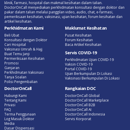
klinik, farmasi, hospital dan makmal kesihatan dalam talian.
DoctorOnCall menyediakan perkhidmatan konsultasi dengan doktor dan
pakar dalam talian melalui panggilan video, audio, chat, e-farmasi,
pemeriksaan kesihatan, vaksinasi, ujian kesihatan, forum kesihatan dan
artikel kesihatan.
Perkhidmatan Kami
Maklumat Kesihatan
Beli Ubat
Pusat Kesihatan
Konsultasi dengan Doktor
Forum Kesihatan
Cari Hospital
Baca Artikel Kesihatan
Vaksinasi Umrah & Hajj
Servis COVID-19
Buat Temu Janji
Permeriksaan Kesihatan
Perkhidmatan Ujian COVID-19
Promosi
Vaksin COVID-19
Ganjaran
Portal COVID-19
Perkhidmatan Vaksinasi
Ujian Berkumpulan Di Lokasi
Tanya Soalan
Vaksinasi Berkumpulan Di Lokasi
Polisi Pengembalian
DoctorOnCall
Rangkaian DOC
Hubungi Kami
DoctorOnCall Global
Tentang Kami
DoctorOnCall Marketplace
Privasi
DoctorOnCall B2B
FAQ
DoctorOnCall AI
Terma Penggunaan
DoctorOnCall Indonesia
Log Masuk Doktor
Servis Korporat
Media
Dasar Dispensasi