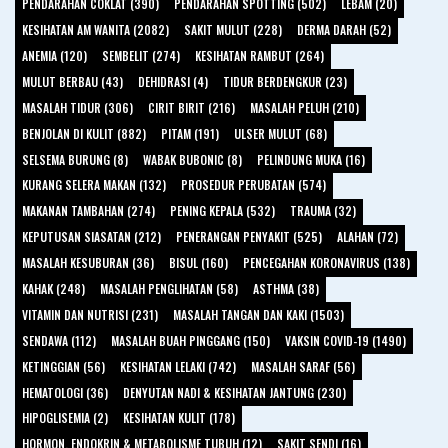
PENDARAHAN COKLAT (390)
PENDARAHAN SPOTTING (502)
LEBAM (20)
KESIHATAN AM WANITA (2082)
SAKIT MULUT (228)
DERMA DARAH (52)
ANEMIA (120)
SEMBELIT (274)
KESIHATAN RAMBUT (264)
MULUT BERBAU (43)
DEHIDRASI (4)
TIDUR BERDENGKUR (23)
MASALAH TIDUR (306)
CIRIT BIRIT (216)
MASALAH PELUH (210)
BENJOLAN DI KULIT (882)
PITAM (191)
ULSER MULUT (68)
SELSEMA BURUNG (8)
WABAK BUBONIC (8)
PELINDUNG MUKA (16)
KURANG SELERA MAKAN (132)
PROSEDUR PERUBATAN (574)
MAKANAN TAMBAHAN (274)
PENING KEPALA (532)
TRAUMA (32)
KEPUTUSAN SIASATAN (212)
PENERANGAN PENYAKIT (525)
ALAHAN (72)
MASALAH KESUBURAN (36)
BISUL (160)
PENCEGAHAN KORONAVIRUS (138)
KAHAK (248)
MASALAH PENGLIHATAN (58)
ASTHMA (38)
VITAMIN DAN NUTRISI (231)
MASALAH TANGAN DAN KAKI (1503)
SENDAWA (112)
MASALAH BUAH PINGGANG (150)
VAKSIN COVID-19 (1490)
KETINGGIAN (56)
KESIHATAN LELAKI (742)
MASALAH SARAF (56)
HEMATOLOGI (36)
DENYUTAN NADI & KESIHATAN JANTUNG (230)
HIPOGLISEMIA (2)
KESIHATAN KULIT (178)
HORMON, ENDOKRIN & METABOLISME TUBUH (12)
SAKIT SENDI (16)