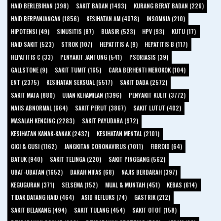
HAID BERLEBIHAN (398)
SAKIT BADAN (1493)
KURANG BERAT BADAN (226)
HAID BERPANJANGAN (1856)
KESIHATAN AM (4078)
INSOMNIA (210)
HIPOTENSI (49)
SINUSITIS (87)
BUASIR (523)
HPV (93)
KUTU (17)
HAID SAKIT (523)
STROK (107)
HEPATITIS A (9)
HEPATITIS B (117)
HEPATITIS C (33)
PENYAKIT JANTUNG (541)
PSORIASIS (39)
GALLSTONE (9)
SAKIT TUMIT (165)
CARA BERHENTI MEROKOK (104)
ENT (2375)
KESIHATAN SEKSUAL (5517)
SAKIT DADA (2572)
SAKIT MATA (880)
UJIAN KEHAMILAN (1396)
PENYAKIT KULIT (3772)
NAJIS ABNORMAL (664)
SAKIT PERUT (3867)
SAKIT LUTUT (402)
MASALAH KENCING (2283)
SAKIT PAYUDARA (972)
KESIHATAN KANAK-KANAK (2437)
KESIHATAN MENTAL (2101)
GIGI & GUSI (1162)
JANGKITAN CORONAVIRUS (7011)
FIBROID (64)
BATUK (940)
SAKIT TELINGA (220)
SAKIT PINGGANG (562)
UBAT-UBATAN (1652)
DARAH NIFAS (68)
NAJIS BERDARAH (397)
KEGUGURAN (371)
SELSEMA (152)
MUAL & MUNTAH (451)
KEBAS (614)
TIDAK DATANG HAID (464)
ASID REFLUKS (74)
GASTRIK (212)
SAKIT BELAKANG (494)
SAKIT TULANG (454)
SAKIT OTOT (158)