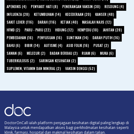
APENDIKS (4)
PENYAKIT HATI (8)
PENERANGAN VAKSIN (30)
RESDUNG (4)
INFLUENZA (28)
KETUMBUHAN (14)
KECEDERAAN (20)
KANSER (48)
SAKIT LEHER (116)
DARAH (116)
KETIAK (40)
MASALAH NAJIS (12)
HFMD (2)
PARU - PARU (22)
HIDUNG (12)
HEMPEDU (10)
JAHITAN (28)
PEMBEDAHAN (16)
PENYUSUAN (16)
SUNTIKAN (14)
DARAH PUTIH (16)
BAHU (6)
BIBIR (14)
AUTISME (4)
ASID FOLIK (16)
PUSAT (2)
SAWAN (6)
MELECUR (2)
BADAN BERBAU (2)
RUAM (6)
MUKA (6)
TUBERKULOSIS (2)
SARINGAN KESIHATAN (2)
SUPLEMEN, VITAMIN DAN MINERAL (2)
VAKSIN DENGGI (52)
DoctorOnCall ialah platform penjagaan kesihatan digital paling lengkap di
Malaysia untuk mendapatkan akses bagi perkhidmatan kesihatan seperti
klinik, farmasi, hospital dan makmal kesihatan dalam talian.