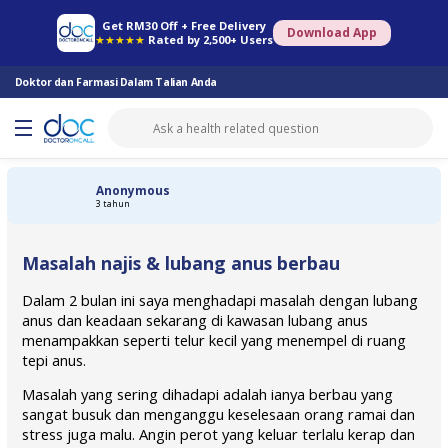
Farmasi Online
Konsult Doktor
Saringan Kesihatan
Konsult Pakar
Get RM30 Off + Free Delivery
Download App
★★★★★
Rated by 2,500+ Users
Doktor dan Farmasi Dalam Talian Anda
Anonymous
3 tahun
Masalah najis & lubang anus berbau
Dalam 2 bulan ini saya menghadapi masalah dengan lubang
anus dan keadaan sekarang di kawasan lubang anus
menampakkan seperti telur kecil yang menempel di ruang
tepi anus.
Masalah yang sering dihadapi adalah ianya berbau yang
sangat busuk dan menganggu keselesaan orang ramai dan
stress juga malu. Angin perot yang keluar terlalu kerap dan