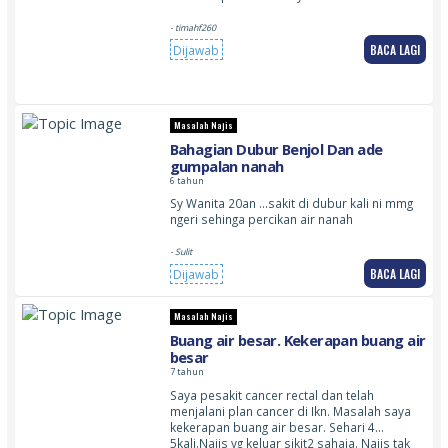
- timahf260
BACA LAGI
Dijawab
Masalah Najis
Bahagian Dubur Benjol Dan ade
gumpalan nanah
6 tahun
Sy Wanita 20an …sakit di dubur kali ni mmg
ngeri sehinga percikan air nanah
- Sulit
BACA LAGI
Dijawab
Masalah Najis
Buang air besar. Kekerapan buang air
besar
7 tahun
Saya pesakit cancer rectal dan telah
menjalani plan cancer di Ikn. Masalah saya
kekerapan buang air besar. Sehari 4…
5kali.Najis yg keluar sikit2 sahaja. Najis tak