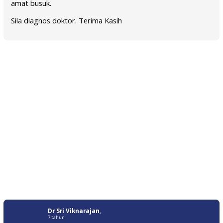
amat busuk.
Sila diagnos doktor. Terima Kasih
Dr Sri Viknarajan
,
7 tahun