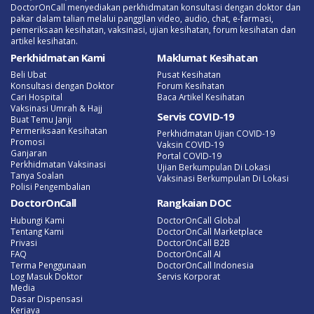
DoctorOnCall menyediakan perkhidmatan konsultasi dengan doktor dan
pakar dalam talian melalui panggilan video, audio, chat, e-farmasi,
pemeriksaan kesihatan, vaksinasi, ujian kesihatan, forum kesihatan dan
artikel kesihatan.
Perkhidmatan Kami
Maklumat Kesihatan
Beli Ubat
Pusat Kesihatan
Konsultasi dengan Doktor
Forum Kesihatan
Cari Hospital
Baca Artikel Kesihatan
Vaksinasi Umrah & Hajj
Servis COVID-19
Buat Temu Janji
Permeriksaan Kesihatan
Perkhidmatan Ujian COVID-19
Promosi
Vaksin COVID-19
Ganjaran
Portal COVID-19
Perkhidmatan Vaksinasi
Ujian Berkumpulan Di Lokasi
Tanya Soalan
Vaksinasi Berkumpulan Di Lokasi
Polisi Pengembalian
DoctorOnCall
Rangkaian DOC
Hubungi Kami
DoctorOnCall Global
Tentang Kami
DoctorOnCall Marketplace
Privasi
DoctorOnCall B2B
FAQ
DoctorOnCall AI
Terma Penggunaan
DoctorOnCall Indonesia
Log Masuk Doktor
Servis Korporat
Media
Dasar Dispensasi
Kerjaya