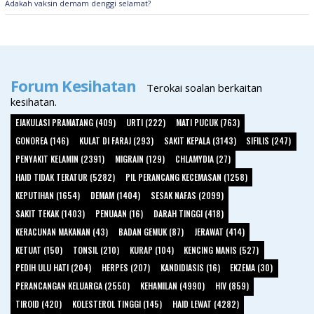
Adakah vaksin demam denggi selamat?
Forum Kesihatan
Terokai soalan berkaitan
kesihatan.
EJAKULASI PRAMATANG (409)
URTI (222)
MATI PUCUK (763)
GONOREA (146)
KULAT DI FARAJ (293)
SAKIT KEPALA (3143)
SIFILIS (247)
PENYAKIT KELAMIN (2391)
MIGRAIN (129)
CHLAMYDIA (27)
HAID TIDAK TERATUR (5282)
PIL PERANCANG KECEMASAN (1258)
KEPUTIHAN (1654)
DEMAM (1404)
SESAK NAFAS (2099)
SAKIT TEKAK (1403)
PENUAAN (16)
DARAH TINGGI (418)
KERACUNAN MAKANAN (43)
BADAN GEMUK (87)
JERAWAT (414)
KETUAT (150)
TONSIL (210)
KURAP (104)
KENCING MANIS (527)
PEDIH ULU HATI (204)
HERPES (207)
KANDIDIASIS (16)
EKZEMA (30)
PERANCANGAN KELUARGA (2550)
KEHAMILAN (4990)
HIV (859)
TIROID (420)
KOLESTEROL TINGGI (145)
HAID LEWAT (4282)