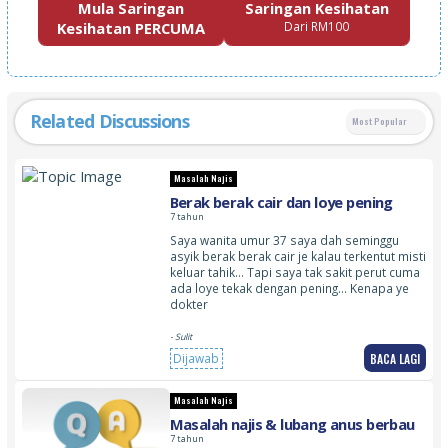
Mula Saringan
Saringan Kesihatan
Kesihatan PERCUMA
Dari RM100
Related Discussions
Most Popular
Masalah Najis
Berak berak cair dan loye pening
7 tahun
Saya wanita umur 37 saya dah seminggu
asyik berak berak cair je kalau terkentut misti
keluar tahik… Tapi saya tak sakit perut cuma
ada loye tekak dengan pening… Kenapa ye
dokter
- Sulit
BACA LAGI
Dijawab
Masalah Najis
Masalah najis & lubang anus berbau
7 tahun