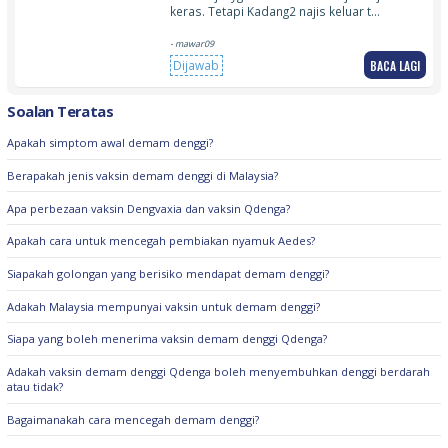
keras. Tetapi Kadang2 najis keluar t…
- mawar09
BACA LAGI
Dijawab
Soalan Teratas
Apakah simptom awal demam denggi?
Berapakah jenis vaksin demam denggi di Malaysia?
Apa perbezaan vaksin Dengvaxia dan vaksin Qdenga?
Apakah cara untuk mencegah pembiakan nyamuk Aedes?
Siapakah golongan yang berisiko mendapat demam denggi?
Adakah Malaysia mempunyai vaksin untuk demam denggi?
Siapa yang boleh menerima vaksin demam denggi Qdenga?
Adakah vaksin demam denggi Qdenga boleh menyembuhkan denggi berdarah
atau tidak?
Bagaimanakah cara mencegah demam denggi?