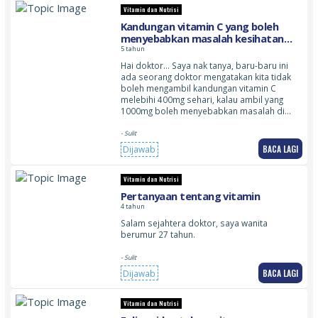
Vitamin dan Nutrisi
Kandungan vitamin C yang boleh
menyebabkan masalah kesihatan
seperti sakit buah pinggang dan
5 tahun
batu karang
Hai doktor… Saya nak tanya, baru-baru ini
ada seorang doktor mengatakan kita tidak
boleh mengambil kandungan vitamin C
melebihi 400mg sehari, kalau ambil yang
1000mg boleh menyebabkan masalah di…
- Sulit
BACA LAGI
Dijawab
Vitamin dan Nutrisi
Pertanyaan tentang vitamin
4 tahun
Salam sejahtera doktor, saya wanita
berumur 27 tahun.
- Sulit
BACA LAGI
Dijawab
Vitamin dan Nutrisi