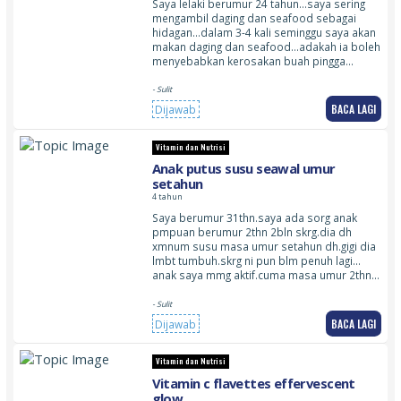
Saya lelaki berumur 24 tahun…saya sering
mengambil daging dan seafood sebagai
hidagan…dalam 3-4 kali seminggu saya akan
makan daging dan seafood…adakah ia boleh
menyebabkan kerosakan buah pingga…
- Sulit
BACA LAGI
Dijawab
Vitamin dan Nutrisi
Anak putus susu seawal umur
setahun
4 tahun
Saya berumur 31thn.saya ada sorg anak
pmpuan berumur 2thn 2bln skrg.dia dh
xmnum susu masa umur setahun dh.gigi dia
lmbt tumbuh.skrg ni pun blm penuh lagi…
anak saya mmg aktif.cuma masa umur 2thn…
- Sulit
BACA LAGI
Dijawab
Vitamin dan Nutrisi
Vitamin c flavettes effervescent
glow