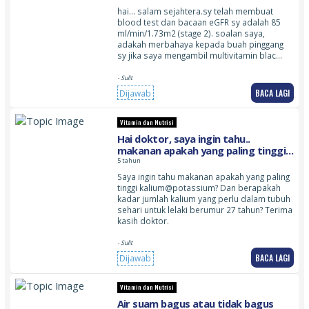
hai… salam sejahtera.sy telah membuat
blood test dan bacaan eGFR sy adalah 85
ml/min/1.73m2 (stage 2). soalan saya,
adakah merbahaya kepada buah pinggang
sy jika saya mengambil multivitamin blac…
- Sulit
BACA LAGI
Dijawab
Vitamin dan Nutrisi
Hai doktor, saya ingin tahu..
makanan apakah yang paling tinggi
kalium@potassium?
5 tahun
Saya ingin tahu makanan apakah yang paling
tinggi kalium@potassium? Dan berapakah
kadar jumlah kalium yang perlu dalam tubuh
sehari untuk lelaki berumur 27 tahun? Terima
kasih doktor.
- Sulit
BACA LAGI
Dijawab
Vitamin dan Nutrisi
Air suam bagus atau tidak bagus