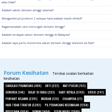
atau tidak?
Adakah vaksin demam denggi selamat?
Mengambil pil postinor 2 selepas haid adakah masih efektif?
Bagaimanakah cara mencegah demam denggi?
Adakah terdapat vaksin demam denggi di Malaysia?
Adakah saya perlu menerima vaksin demam denggi sebelum ke Bali?
Forum Kesihatan
Terokai soalan berkaitan
kesihatan.
EJAKULASI PRAMATANG (409)
URTI (222)
MATI PUCUK (763)
GONOREA (146)
KULAT DI FARAJ (293)
SAKIT KEPALA (3143)
SIFILIS (247)
PENYAKIT KELAMIN (2391)
MIGRAIN (129)
CHLAMYDIA (27)
HAID TIDAK TERATUR (5282)
PIL PERANCANG KECEMASAN (1258)
KEPUTIHAN (1654)
DEMAM (1404)
SESAK NAFAS (2099)