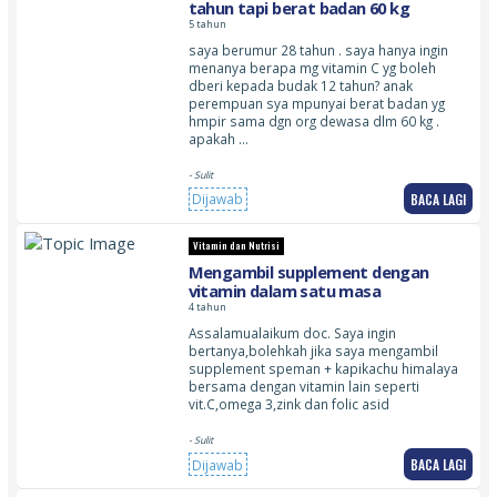
tahun tapi berat badan 60 kg
5 tahun
saya berumur 28 tahun . saya hanya ingin
menanya berapa mg vitamin C yg boleh
dberi kepada budak 12 tahun? anak
perempuan sya mpunyai berat badan yg
hmpir sama dgn org dewasa dlm 60 kg .
apakah …
- Sulit
BACA LAGI
Dijawab
Vitamin dan Nutrisi
Mengambil supplement dengan
vitamin dalam satu masa
4 tahun
Assalamualaikum doc. Saya ingin
bertanya,bolehkah jika saya mengambil
supplement speman + kapikachu himalaya
bersama dengan vitamin lain seperti
vit.C,omega 3,zink dan folic asid
- Sulit
BACA LAGI
Dijawab