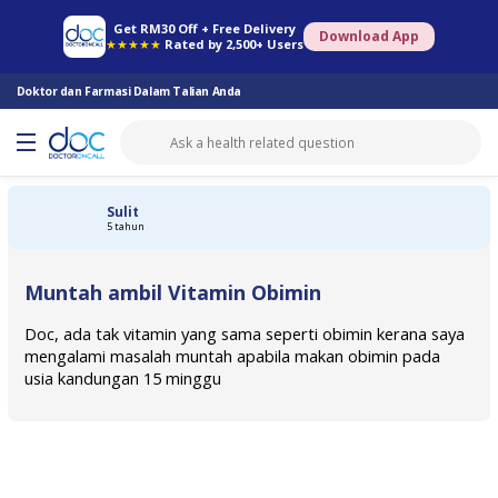
Farmasi Online
Konsult Doktor
Saringan Kesihatan
Konsult Pakar
Get RM30 Off + Free Delivery
Download App
★★★★★
Rated by 2,500+ Users
Doktor dan Farmasi Dalam Talian Anda
Sulit
5 tahun
Muntah ambil Vitamin Obimin
Doc, ada tak vitamin yang sama seperti obimin kerana saya
mengalami masalah muntah apabila makan obimin pada
usia kandungan 15 minggu