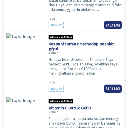
waktu sahur atau berbuka? Minta cadangan
dari Dr ye. And dalam pengambilan asid folic
ada benda yg perlu dielakkan…
- Sulit
BACA LAGI
Dijawab
Vitamin dan Nutrisi
Kesan vitamin c terhadap pesakit
g6pd
4 tahun
Hi, saya lelaki & berumur 34 tahun. Saya
pesakit G6PD. Soalan saya, bolehkah saya
mengambil Bocalex C1000 untuk
meningkatkan antibodi saya?
- Sulit
BACA LAGI
Dijawab
Vitamin dan Nutrisi
Vitamin C untuk G6PD
5 tahun
Salam sejahtera… saya ada soalan tentang
anak saya G6PD… Sekarang dah berumur 12
tahun. Alhamdulillah tidak ada apa-apa