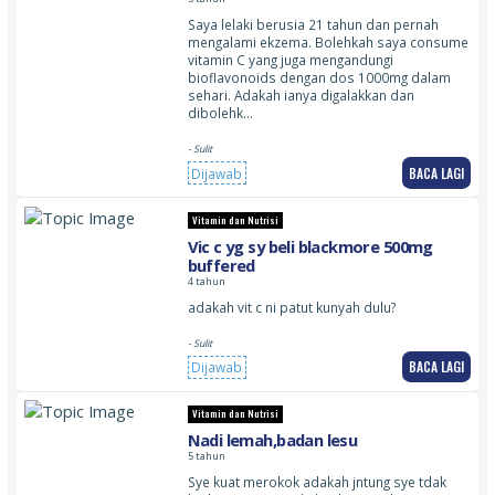
Saya lelaki berusia 21 tahun dan pernah
mengalami ekzema. Bolehkah saya consume
vitamin C yang juga mengandungi
bioflavonoids dengan dos 1000mg dalam
sehari. Adakah ianya digalakkan dan
dibolehk…
- Sulit
BACA LAGI
Dijawab
Vitamin dan Nutrisi
Vic c yg sy beli blackmore 500mg
buffered
4 tahun
adakah vit c ni patut kunyah dulu?
- Sulit
BACA LAGI
Dijawab
Vitamin dan Nutrisi
Nadi lemah,badan lesu
5 tahun
Sye kuat merokok adakah jntung sye tdak