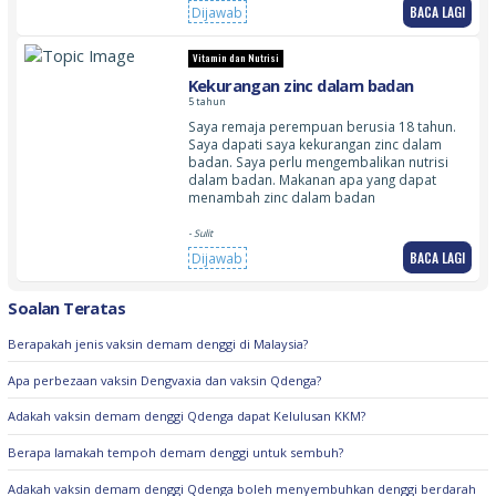
BACA LAGI
Dijawab
Vitamin dan Nutrisi
Kekurangan zinc dalam badan
5 tahun
Saya remaja perempuan berusia 18 tahun.
Saya dapati saya kekurangan zinc dalam
badan. Saya perlu mengembalikan nutrisi
dalam badan. Makanan apa yang dapat
menambah zinc dalam badan
- Sulit
BACA LAGI
Dijawab
Soalan Teratas
Berapakah jenis vaksin demam denggi di Malaysia?
Apa perbezaan vaksin Dengvaxia dan vaksin Qdenga?
Adakah vaksin demam denggi Qdenga dapat Kelulusan KKM?
Berapa lamakah tempoh demam denggi untuk sembuh?
Adakah vaksin demam denggi Qdenga boleh menyembuhkan denggi berdarah