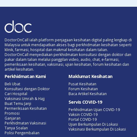
DoctorOnCall ialah platform penjagaan kesihatan digital paling lengkap di
Malaysia untuk mendapatkan akses bagi perkhidmatan kesihatan seperti
klinik, farmasi, hospital dan makmal kesihatan dalam talian.
DoctorOnCall menyediakan perkhidmatan konsultasi dengan doktor dan
pakar dalam talian melalui panggilan video, audio, chat, e-farmasi,
pemeriksaan kesihatan, vaksinasi, ujian kesihatan, forum kesihatan dan
artikel kesihatan.
Perkhidmatan Kami
Maklumat Kesihatan
Beli Ubat
Pusat Kesihatan
Konsultasi dengan Doktor
Forum Kesihatan
Cari Hospital
Baca Artikel Kesihatan
Vaksinasi Umrah & Hajj
Servis COVID-19
Buat Temu Janji
Permeriksaan Kesihatan
Perkhidmatan Ujian COVID-19
Promosi
Vaksin COVID-19
Ganjaran
Portal COVID-19
Perkhidmatan Vaksinasi
Ujian Berkumpulan Di Lokasi
Tanya Soalan
Vaksinasi Berkumpulan Di Lokasi
Polisi Pengembalian