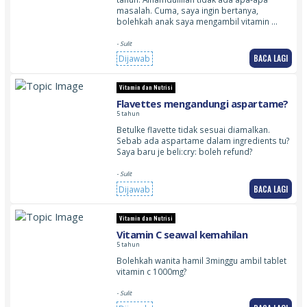
masalah. Cuma, saya ingin bertanya,
bolehkah anak saya mengambil vitamin …
- Sulit
BACA LAGI
Dijawab
Vitamin dan Nutrisi
Flavettes mengandungi aspartame?
5 tahun
Betulke flavette tidak sesuai diamalkan.
Sebab ada aspartame dalam ingredients tu?
Saya baru je beli​:cry: boleh refund?
- Sulit
BACA LAGI
Dijawab
Vitamin dan Nutrisi
Vitamin C seawal kemahilan
5 tahun
Bolehkah wanita hamil 3minggu ambil tablet
vitamin c 1000mg?
- Sulit