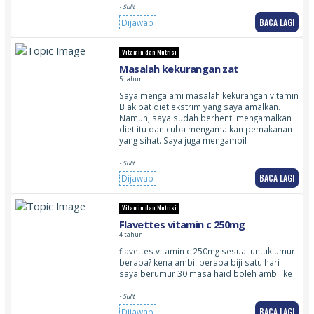
- Sulit
BACA LAGI
Dijawab
Vitamin dan Nutrisi
Masalah kekurangan zat
5 tahun
Saya mengalami masalah kekurangan vitamin
B akibat diet ekstrim yang saya amalkan.
Namun, saya sudah berhenti mengamalkan
diet itu dan cuba mengamalkan pemakanan
yang sihat. Saya juga mengambil …
- Sulit
BACA LAGI
Dijawab
Vitamin dan Nutrisi
Flavettes vitamin c 250mg
4 tahun
flavettes vitamin c 250mg sesuai untuk umur
berapa? kena ambil berapa biji satu hari
saya berumur 30 masa haid boleh ambil ke
- Sulit
BACA LAGI
Dijawab