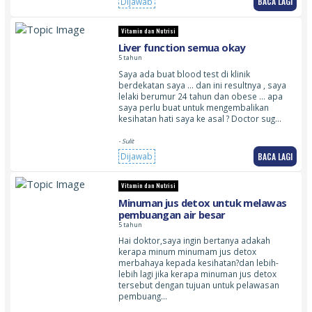
BACA LAGI
Dijawab
Vitamin dan Nutrisi
Liver function semua okay
5 tahun
Saya ada buat blood test di klinik
berdekatan saya … dan ini resultnya , saya
lelaki berumur 24 tahun dan obese … apa
saya perlu buat untuk mengembalikan
kesihatan hati saya ke asal ? Doctor sug…
- Sulit
BACA LAGI
Dijawab
Vitamin dan Nutrisi
Minuman jus detox untuk melawas
pembuangan air besar
5 tahun
Hai doktor,saya ingin bertanya adakah
kerapa minum minumam jus detox
merbahaya kepada kesihatan?dan lebih-
lebih lagi jika kerapa minuman jus detox
tersebut dengan tujuan untuk pelawasan
pembuang…