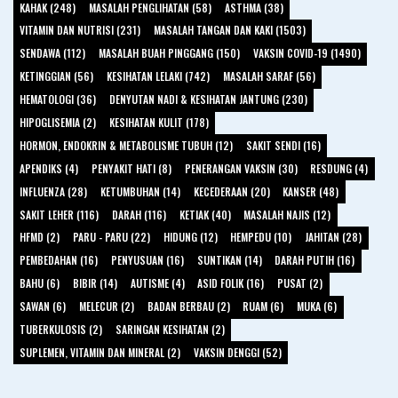
KAHAK (248)
MASALAH PENGLIHATAN (58)
ASTHMA (38)
VITAMIN DAN NUTRISI (231)
MASALAH TANGAN DAN KAKI (1503)
SENDAWA (112)
MASALAH BUAH PINGGANG (150)
VAKSIN COVID-19 (1490)
KETINGGIAN (56)
KESIHATAN LELAKI (742)
MASALAH SARAF (56)
HEMATOLOGI (36)
DENYUTAN NADI & KESIHATAN JANTUNG (230)
HIPOGLISEMIA (2)
KESIHATAN KULIT (178)
HORMON, ENDOKRIN & METABOLISME TUBUH (12)
SAKIT SENDI (16)
APENDIKS (4)
PENYAKIT HATI (8)
PENERANGAN VAKSIN (30)
RESDUNG (4)
INFLUENZA (28)
KETUMBUHAN (14)
KECEDERAAN (20)
KANSER (48)
SAKIT LEHER (116)
DARAH (116)
KETIAK (40)
MASALAH NAJIS (12)
HFMD (2)
PARU - PARU (22)
HIDUNG (12)
HEMPEDU (10)
JAHITAN (28)
PEMBEDAHAN (16)
PENYUSUAN (16)
SUNTIKAN (14)
DARAH PUTIH (16)
BAHU (6)
BIBIR (14)
AUTISME (4)
ASID FOLIK (16)
PUSAT (2)
SAWAN (6)
MELECUR (2)
BADAN BERBAU (2)
RUAM (6)
MUKA (6)
TUBERKULOSIS (2)
SARINGAN KESIHATAN (2)
SUPLEMEN, VITAMIN DAN MINERAL (2)
VAKSIN DENGGI (52)