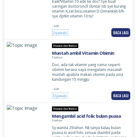
baik?Vitamin 10 ade ke doc? Sye buat
saringan doctoroncll sbntar tdi sye kurang
vitamin A,zat besi,vitamin D.Dimankah blh
sye dptkn vitamin 10 tu?
- Sulit
BACA LAGI
Dijawab
Vitamin dan Nutrisi
Muntah ambil Vitamin Obimin
5 tahun
Doc, ada tak vitamin yang sama seperti
obimin kerana saya mengalami masalah
muntah apabila makan obimin pada usia
kandungan 15 minggu
- Sulit
BACA LAGI
Dijawab
Vitamin dan Nutrisi
Mengambil acid folic bulan puasa
5 tahun
Sy wanita 25tahun. Nk tanya kalau bulan
puasa ni asid folic sesuai diambil pada