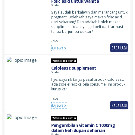
Folic asid untuk wanita
5 tahun
Saya sudah berkahwin dan merancang untuk
pregnant. Bolehkah saya makan folic acid
dari sekarang? Dan adakah boleh makan
suppliment folate ynag dibeli dari farmasi
tanpa berjumpa doktor?
- Sulit
BACA LAGI
Dijawab
Vitamin dan Nutrisi
Caloleast supplement
5 tahun
hye, saya nk tanya pasal produk caloleast.
ada side effect ke bila consume? ini produk
kurus ke?
- Sulit
BACA LAGI
Dijawab
Vitamin dan Nutrisi
Pengambilan vitamin C 1000mg
dalam kehidupan seharian
5 tahun