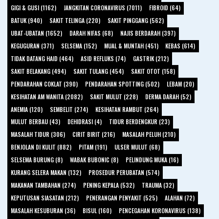
GIGI & GUSI (1162)
JANGKITAN CORONAVIRUS (7011)
FIBROID (64)
BATUK (940)
SAKIT TELINGA (220)
SAKIT PINGGANG (562)
UBAT-UBATAN (1652)
DARAH NIFAS (68)
NAJIS BERDARAH (397)
KEGUGURAN (371)
SELSEMA (152)
MUAL & MUNTAH (451)
KEBAS (614)
TIDAK DATANG HAID (464)
ASID REFLUKS (74)
GASTRIK (212)
SAKIT BELAKANG (494)
SAKIT TULANG (454)
SAKIT OTOT (158)
PENDARAHAN COKLAT (390)
PENDARAHAN SPOTTING (502)
LEBAM (20)
KESIHATAN AM WANITA (2082)
SAKIT MULUT (228)
DERMA DARAH (52)
ANEMIA (120)
SEMBELIT (274)
KESIHATAN RAMBUT (264)
MULUT BERBAU (43)
DEHIDRASI (4)
TIDUR BERDENGKUR (23)
MASALAH TIDUR (306)
CIRIT BIRIT (216)
MASALAH PELUH (210)
BENJOLAN DI KULIT (882)
PITAM (191)
ULSER MULUT (68)
SELSEMA BURUNG (8)
WABAK BUBONIC (8)
PELINDUNG MUKA (16)
KURANG SELERA MAKAN (132)
PROSEDUR PERUBATAN (574)
MAKANAN TAMBAHAN (274)
PENING KEPALA (532)
TRAUMA (32)
KEPUTUSAN SIASATAN (212)
PENERANGAN PENYAKIT (525)
ALAHAN (72)
MASALAH KESUBURAN (36)
BISUL (160)
PENCEGAHAN KORONAVIRUS (138)