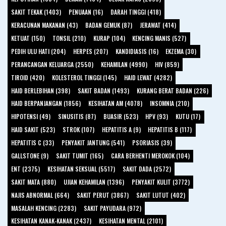
SAKIT TEKAK (1403)
PENUAAN (16)
DARAH TINGGI (418)
KERACUNAN MAKANAN (43)
BADAN GEMUK (87)
JERAWAT (414)
KETUAT (150)
TONSIL (210)
KURAP (104)
KENCING MANIS (527)
PEDIH ULU HATI (204)
HERPES (207)
KANDIDIASIS (16)
EKZEMA (30)
PERANCANGAN KELUARGA (2550)
KEHAMILAN (4990)
HIV (859)
TIROID (420)
KOLESTEROL TINGGI (145)
HAID LEWAT (4282)
HAID BERLEBIHAN (398)
SAKIT BADAN (1493)
KURANG BERAT BADAN (226)
HAID BERPANJANGAN (1856)
KESIHATAN AM (4078)
INSOMNIA (210)
HIPOTENSI (49)
SINUSITIS (87)
BUASIR (523)
HPV (93)
KUTU (17)
HAID SAKIT (523)
STROK (107)
HEPATITIS A (9)
HEPATITIS B (117)
HEPATITIS C (33)
PENYAKIT JANTUNG (541)
PSORIASIS (39)
GALLSTONE (9)
SAKIT TUMIT (165)
CARA BERHENTI MEROKOK (104)
ENT (2375)
KESIHATAN SEKSUAL (5517)
SAKIT DADA (2572)
SAKIT MATA (880)
UJIAN KEHAMILAN (1396)
PENYAKIT KULIT (3772)
NAJIS ABNORMAL (664)
SAKIT PERUT (3867)
SAKIT LUTUT (402)
MASALAH KENCING (2283)
SAKIT PAYUDARA (972)
KESIHATAN KANAK-KANAK (2437)
KESIHATAN MENTAL (2101)