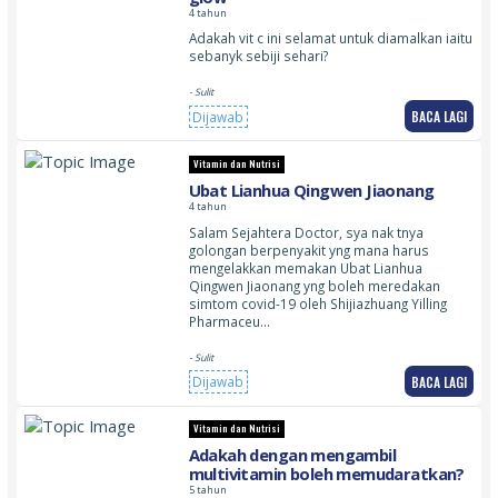
4 tahun
Adakah vit c ini selamat untuk diamalkan iaitu
sebanyk sebiji sehari?
- Sulit
BACA LAGI
Dijawab
Vitamin dan Nutrisi
Ubat Lianhua Qingwen Jiaonang
4 tahun
Salam Sejahtera Doctor, sya nak tnya
golongan berpenyakit yng mana harus
mengelakkan memakan Ubat Lianhua
Qingwen Jiaonang yng boleh meredakan
simtom covid-19 oleh Shijiazhuang Yilling
Pharmaceu…
- Sulit
BACA LAGI
Dijawab
Vitamin dan Nutrisi
Adakah dengan mengambil
multivitamin boleh memudaratkan?
5 tahun