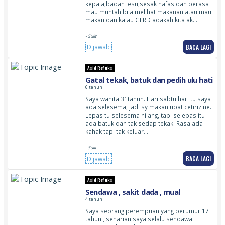
kepala,badan lesu,sesak nafas dan berasa
mau muntah bila melihat makanan atau mau
makan dan kalau GERD adakah kita ak…
- Sulit
BACA LAGI
Dijawab
Asid Refluks
Gatal tekak, batuk dan pedih ulu hati
6 tahun
Saya wanita 31tahun. Hari sabtu hari tu saya
ada selesema, jadi sy makan ubat cetirizine.
Lepas tu selesema hilang, tapi selepas itu
ada batuk dan tak sedap tekak. Rasa ada
kahak tapi tak keluar…
- Sulit
BACA LAGI
Dijawab
Asid Refluks
Sendawa , sakit dada , mual
4 tahun
Saya seorang perempuan yang berumur 17
tahun , seharian saya selalu sendawa