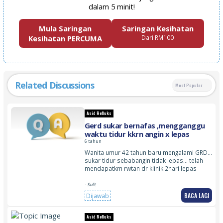
dalam 5 minit!
Mula Saringan
Saringan Kesihatan
Kesihatan PERCUMA
Dari RM100
Related Discussions
Most Popular
Asid Refluks
Gerd sukar bernafas ,mengganggu
waktu tidur kkrn angin x lepas
6 tahun
Wanita umur 42 tahun baru mengalami GRD…
sukar tidur sebabangin tidak lepas… telah
mendapatkm rwtan dr klinik 2hari lepas
- Sulit
BACA LAGI
Dijawab
Asid Refluks