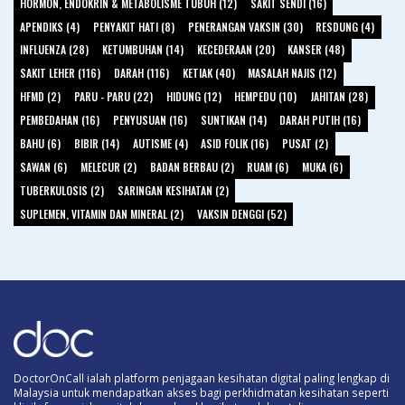
HORMON, ENDOKRIN & METABOLISME TUBUH (12)
SAKIT SENDI (16)
APENDIKS (4)
PENYAKIT HATI (8)
PENERANGAN VAKSIN (30)
RESDUNG (4)
INFLUENZA (28)
KETUMBUHAN (14)
KECEDERAAN (20)
KANSER (48)
SAKIT LEHER (116)
DARAH (116)
KETIAK (40)
MASALAH NAJIS (12)
HFMD (2)
PARU - PARU (22)
HIDUNG (12)
HEMPEDU (10)
JAHITAN (28)
PEMBEDAHAN (16)
PENYUSUAN (16)
SUNTIKAN (14)
DARAH PUTIH (16)
BAHU (6)
BIBIR (14)
AUTISME (4)
ASID FOLIK (16)
PUSAT (2)
SAWAN (6)
MELECUR (2)
BADAN BERBAU (2)
RUAM (6)
MUKA (6)
TUBERKULOSIS (2)
SARINGAN KESIHATAN (2)
SUPLEMEN, VITAMIN DAN MINERAL (2)
VAKSIN DENGGI (52)
DoctorOnCall ialah platform penjagaan kesihatan digital paling lengkap di
Malaysia untuk mendapatkan akses bagi perkhidmatan kesihatan seperti