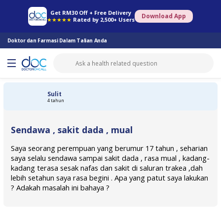
Farmasi Online
Konsult Doktor
Saringan Kesihatan
Konsult Pakar
Get RM30 Off + Free Delivery
Download App
★★★★★
Rated by 2,500+ Users
Doktor dan Farmasi Dalam Talian Anda
Sulit
4 tahun
Sendawa , sakit dada , mual
Saya seorang perempuan yang berumur 17 tahun , seharian
saya selalu sendawa sampai sakit dada , rasa mual , kadang-
kadang terasa sesak nafas dan sakit di saluran trakea ,dah
lebih setahun saya rasa begini . Apa yang patut saya lakukan
? Adakah masalah ini bahaya ?