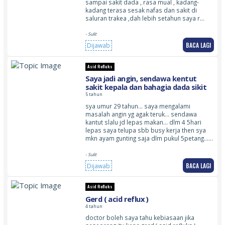
sampai sakit dada , rasa mual , kadang-
kadang terasa sesak nafas dan sakit di
saluran trakea ,dah lebih setahun saya r…
- Sulit
BACA LAGI
Dijawab
Asid Refluks
Saya jadi angin, sendawa kentut
sakit kepala dan bahagia dada sikit
5 tahun
sya umur 29 tahun… saya mengalami
masalah angin yg agak teruk… sendawa
kantut slalu jd lepas makan… dlm 4 5hari
lepas saya telupa sbb busy kerja then sya
mkn ayam gunting saja dlm pukul 5petang……
- Sulit
BACA LAGI
Dijawab
Asid Refluks
Gerd ( acid reflux )
4 tahun
doctor boleh saya tahu kebiasaan jika