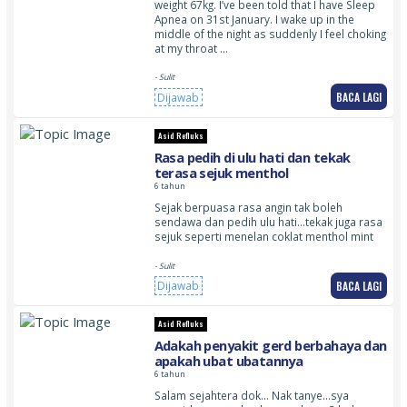
weight 67kg. I’ve been told that I have Sleep
Apnea on 31st January. I wake up in the
middle of the night as suddenly I feel choking
at my throat …
- Sulit
BACA LAGI
Dijawab
Asid Refluks
Rasa pedih di ulu hati dan tekak
terasa sejuk menthol
6 tahun
Sejak berpuasa rasa angin tak boleh
sendawa dan pedih ulu hati…tekak juga rasa
sejuk seperti menelan coklat menthol mint
- Sulit
BACA LAGI
Dijawab
Asid Refluks
Adakah penyakit gerd berbahaya dan
apakah ubat ubatannya
6 tahun
Salam sejahtera dok… Nak tanye…sya