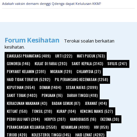
Adakah vaksin demam denggi Qdenga dapat Kelulusan KKM?
Forum Kesihatan
Terokai soalan berkaitan
kesihatan.
EJAKULASI PRAMATANG (409)
URTI (222)
MATI PUCUK (763)
GONOREA (146)
KULAT DI FARAJ (293)
SAKIT KEPALA (3143)
SIFILIS (247)
PENYAKIT KELAMIN (2391)
MIGRAIN (129)
CHLAMYDIA (27)
HAID TIDAK TERATUR (5282)
PIL PERANCANG KECEMASAN (1258)
KEPUTIHAN (1654)
DEMAM (1404)
SESAK NAFAS (2099)
SAKIT TEKAK (1403)
PENUAAN (16)
DARAH TINGGI (418)
KERACUNAN MAKANAN (43)
BADAN GEMUK (87)
JERAWAT (414)
KETUAT (150)
TONSIL (210)
KURAP (104)
KENCING MANIS (527)
PEDIH ULU HATI (204)
HERPES (207)
KANDIDIASIS (16)
EKZEMA (30)
PERANCANGAN KELUARGA (2550)
KEHAMILAN (4990)
HIV (859)
TIROID (420)
KOLESTEROL TINGGI (145)
HAID LEWAT (4282)