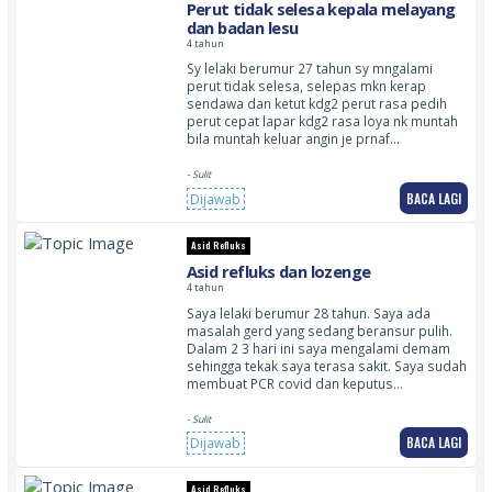
Perut tidak selesa kepala melayang
dan badan lesu
4 tahun
Sy lelaki berumur 27 tahun sy mngalami
perut tidak selesa, selepas mkn kerap
sendawa dan ketut kdg2 perut rasa pedih
perut cepat lapar kdg2 rasa loya nk muntah
bila muntah keluar angin je prnaf…
- Sulit
BACA LAGI
Dijawab
Asid Refluks
Asid refluks dan lozenge
4 tahun
Saya lelaki berumur 28 tahun. Saya ada
masalah gerd yang sedang beransur pulih.
Dalam 2 3 hari ini saya mengalami demam
sehingga tekak saya terasa sakit. Saya sudah
membuat PCR covid dan keputus…
- Sulit
BACA LAGI
Dijawab
Asid Refluks