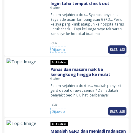
Ingin tahu tempat check out
6 tahun
Salam sejahtera dok… Sya nak tanye ni…
Saye ade asam lambung atau GERD… Perlu
ke sya pergi klinik ataupun ke hospital terus
untuk check… Tapi keluarga saye tak saran
kan saye ke hospital buat ma…
- Sulit
BACA LAGI
Dijawab
Asid Refluks
Panas dan masam naik ke
kerongkong hingga ke mulut
6 tahun
Salam sejahtera doktor… Adakah penyakit
gerd dapat dirawat sendiri? Dan adakah
penyakit pedih ulu hati berbahaya?
- Sulit
BACA LAGI
Dijawab
Asid Refluks
Masalah GERD dan menjadi radangan