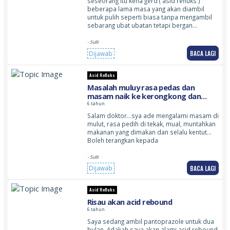
seseorang itu kena gerd ( asid refluks )
beberapa lama masa yang akan diambil
untuk pulih seperti biasa tanpa mengambil
sebarang ubat ubatan tetapi bergan…
- Sulit
BACA LAGI
Dijawab
Asid Refluks
Masalah muluy rasa pedas dan
masam naik ke kerongkong dan
tulang dada sya sakit di tengah dada
6 tahun
Salam doktor…sya ade mengalami masam di
mulut, rasa pedih di tekak, mual, muntahkan
makanan yang dimakan dan selalu kentut…
Boleh terangkan kepada
- Sulit
BACA LAGI
Dijawab
Asid Refluks
Risau akan acid rebound
6 tahun
Saya sedang ambil pantoprazole untuk dua
bulan. Adakah saya akan alami acid rebound