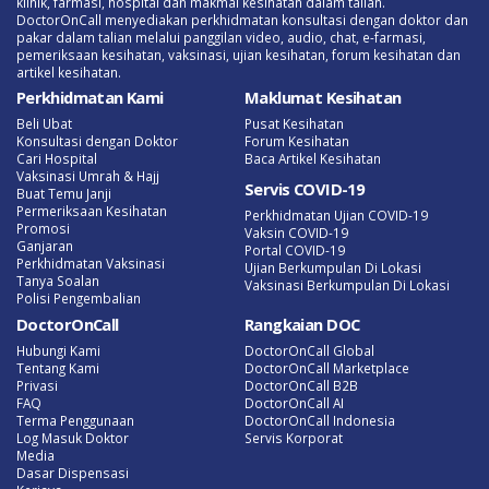
klinik, farmasi, hospital dan makmal kesihatan dalam talian.
DoctorOnCall menyediakan perkhidmatan konsultasi dengan doktor dan
pakar dalam talian melalui panggilan video, audio, chat, e-farmasi,
pemeriksaan kesihatan, vaksinasi, ujian kesihatan, forum kesihatan dan
artikel kesihatan.
Perkhidmatan Kami
Maklumat Kesihatan
Beli Ubat
Pusat Kesihatan
Konsultasi dengan Doktor
Forum Kesihatan
Cari Hospital
Baca Artikel Kesihatan
Vaksinasi Umrah & Hajj
Servis COVID-19
Buat Temu Janji
Permeriksaan Kesihatan
Perkhidmatan Ujian COVID-19
Promosi
Vaksin COVID-19
Ganjaran
Portal COVID-19
Perkhidmatan Vaksinasi
Ujian Berkumpulan Di Lokasi
Tanya Soalan
Vaksinasi Berkumpulan Di Lokasi
Polisi Pengembalian
DoctorOnCall
Rangkaian DOC
Hubungi Kami
DoctorOnCall Global
Tentang Kami
DoctorOnCall Marketplace
Privasi
DoctorOnCall B2B
FAQ
DoctorOnCall AI
Terma Penggunaan
DoctorOnCall Indonesia
Log Masuk Doktor
Servis Korporat
Media
Dasar Dispensasi