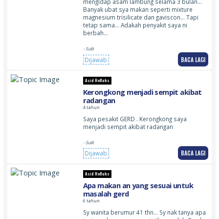
mengidap asam lambung selama 3 bulan…
Banyak ubat sya makan seperti mixture
magnesium trisilicate dan gaviscon… Tapi
tetap sama… Adakah penyakit saya ni
berbah…
- Sulit
BACA LAGI
Dijawab
Asid Refluks
Kerongkong menjadi sempit akibat
radangan
4 tahun
Saya pesakit GERD . Kerongkong saya
menjadi sempit akibat radangan
- Sulit
BACA LAGI
Dijawab
Asid Refluks
Apa makan an yang sesuai untuk
masalah gerd
6 tahun
Sy wanita berumur 41 thn… Sy nak tanya apa