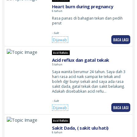
Heart burn during pregnancy
6 tahun
Rasa panas di bahagian tekan dan pedih
perut
- Sulit
BACA LAGI
Dijawab
Asid Refluks
Acid reflux dan gatal tekak
5 tahun
Saya wanita berumur 24 tahun. Saya dah 3
hari rasa acid naik sampai ke tekak and
boleh dgr bunyi sekali and saya ada rasa
sakit dada, gatal tekak dan sakit belakang.
Adakah disebabkan acid reflu…
- Sulit
BACA LAGI
Dijawab
Asid Refluks
Sakit Dada, ( sakit ulu hati)
6 tahun