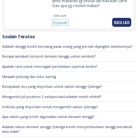
jenis makanan yg sesuai utk masalah Gerd
Dan apa yg x boleh makan?
- fatin_auni
BACA LAGI
Dijawab
Soalan Teratas
Adakah denggi boleh berulang pada orang yang pernah dijangkiti sebelumnya?
Berapa lamakah tempoh demam denggi untuk sembuh?
Apakah cara untuk mencegah pembiakan nyamuk Aedes?
Masalah Jantung dan tidur baring
Berapakah dos yang disyorkan untuk vaksin denggi Qdenga?
Mengambil pil postinor 2 selepas haid adakah masih efektif?
Individu yang disyorkan untuk mengambil vaksin Qdenga?
Apa vaksin yang boleh digunakan untuk demam denggi?
Adakah vaksin demam denggi Qdenga boleh menyembuhkan denggi berdarah
atau tidak?