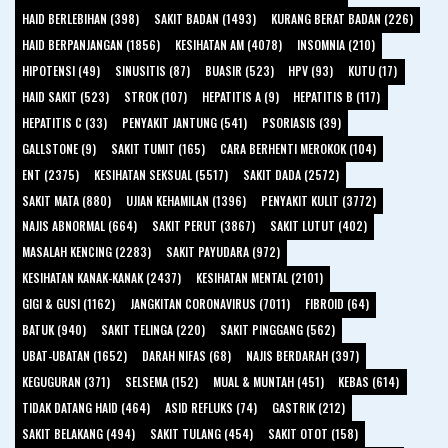
HAID BERLEBIHAN (398)
SAKIT BADAN (1493)
KURANG BERAT BADAN (226)
HAID BERPANJANGAN (1856)
KESIHATAN AM (4078)
INSOMNIA (210)
HIPOTENSI (49)
SINUSITIS (87)
BUASIR (523)
HPV (93)
KUTU (17)
HAID SAKIT (523)
STROK (107)
HEPATITIS A (9)
HEPATITIS B (117)
HEPATITIS C (33)
PENYAKIT JANTUNG (541)
PSORIASIS (39)
GALLSTONE (9)
SAKIT TUMIT (165)
CARA BERHENTI MEROKOK (104)
ENT (2375)
KESIHATAN SEKSUAL (5517)
SAKIT DADA (2572)
SAKIT MATA (880)
UJIAN KEHAMILAN (1396)
PENYAKIT KULIT (3772)
NAJIS ABNORMAL (664)
SAKIT PERUT (3867)
SAKIT LUTUT (402)
MASALAH KENCING (2283)
SAKIT PAYUDARA (972)
KESIHATAN KANAK-KANAK (2437)
KESIHATAN MENTAL (2101)
GIGI & GUSI (1162)
JANGKITAN CORONAVIRUS (7011)
FIBROID (64)
BATUK (940)
SAKIT TELINGA (220)
SAKIT PINGGANG (562)
UBAT-UBATAN (1652)
DARAH NIFAS (68)
NAJIS BERDARAH (397)
KEGUGURAN (371)
SELSEMA (152)
MUAL & MUNTAH (451)
KEBAS (614)
TIDAK DATANG HAID (464)
ASID REFLUKS (74)
GASTRIK (212)
SAKIT BELAKANG (494)
SAKIT TULANG (454)
SAKIT OTOT (158)