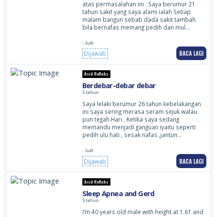
atas permasalahan ini . Saya berumur 21
tahun sakit yang saya alami ialah Setiap
malam bangun sebab dada sakit tambah
bila bernafas memang pedih dan mul…
- Sulit
BACA LAGI
Dijawab
Asid Refluks
Berdebar-debar debar
5 tahun
Saya lelaki berumur 26 tahun kebelakangan
ini saya sering merasa seram sejuk walau
pun tegah Hari . Ketika saya sedang
memandu menjadi ganguan iyaitu seperti
pedih ulu hati , sesak nafas ,jantun…
- Sulit
BACA LAGI
Dijawab
Asid Refluks
Sleep Apnea and Gerd
5 tahun
I’m 40 years old male with height at 1.61 and