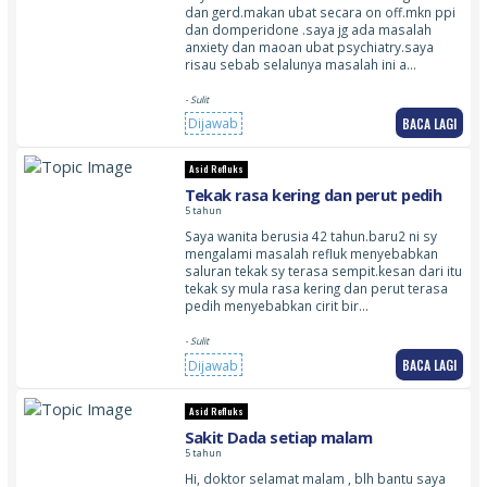
saya stop.masalah berulang
dan gerd.makan ubat secara on off.mkn ppi
lagi.perlukah saya jmpa doktor ytk
dan domperidone .saya jg ada masalah
masalah ini atau teruskan makan
anxiety dan maoan ubat psychiatry.saya
ubaylt otc ini?
risau sebab selalunya masalah ini a…
- Sulit
BACA LAGI
Dijawab
Asid Refluks
Tekak rasa kering dan perut pedih
5 tahun
Saya wanita berusia 42 tahun.baru2 ni sy
mengalami masalah refluk menyebabkan
saluran tekak sy terasa sempit.kesan dari itu
tekak sy mula rasa kering dan perut terasa
pedih menyebabkan cirit bir…
- Sulit
BACA LAGI
Dijawab
Asid Refluks
Sakit Dada setiap malam
5 tahun
Hi, doktor selamat malam , blh bantu saya