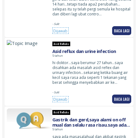
14 hari…tetapi tiada apa2 perubahan…
selepas itu sy telah pergi semula ke hospital
dan diberi lagi ubat contro…
- Sulit
BACA LAGI
Dijawab
Asid Refluks
Asid reflux dan urine infection
5 tahun
hi doktor…saya berumur 27 tahun…saya
disahkan ada masalah asid reflex dan
urinary infection…sekarang ketika buang air
kecil saya rasa ada seperti 1 tekanan yang
berat sehingga menyebabkan air ke…
- Sulit
BACA LAGI
Dijawab
Asid Refluks
Gastrik dan gerd,saya alami on off
mual dan selalu rasa risau.saya ada
makan ppi iaitu lansoprazole dan
5 tahun
domperidone ,tapi on off,rasa baik
saya ada masasalahual dan akibat gastrik