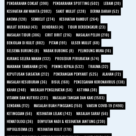
PENDARAHAN COKLAT (390)
PENDARAHAN SPOTTING (502)
LEBAM (20)
KESIHATAN AM WANITA (2082)
SAKIT MULUT (228)
DERMA DARAH (52)
ANEMIA (120)
SEMBELIT (274)
KESIHATAN RAMBUT (264)
MULUT BERBAU (43)
DEHIDRASI (4)
TIDUR BERDENGKUR (23)
MASALAH TIDUR (306)
CIRIT BIRIT (216)
MASALAH PELUH (210)
BENJOLAN DI KULIT (882)
PITAM (191)
ULSER MULUT (68)
SELSEMA BURUNG (8)
WABAK BUBONIC (8)
PELINDUNG MUKA (16)
KURANG SELERA MAKAN (132)
PROSEDUR PERUBATAN (574)
MAKANAN TAMBAHAN (274)
PENING KEPALA (532)
TRAUMA (32)
KEPUTUSAN SIASATAN (212)
PENERANGAN PENYAKIT (525)
ALAHAN (72)
MASALAH KESUBURAN (36)
BISUL (160)
PENCEGAHAN KORONAVIRUS (138)
KAHAK (248)
MASALAH PENGLIHATAN (58)
ASTHMA (38)
VITAMIN DAN NUTRISI (231)
MASALAH TANGAN DAN KAKI (1503)
SENDAWA (112)
MASALAH BUAH PINGGANG (150)
VAKSIN COVID-19 (1490)
KETINGGIAN (56)
KESIHATAN LELAKI (742)
MASALAH SARAF (56)
HEMATOLOGI (36)
DENYUTAN NADI & KESIHATAN JANTUNG (230)
HIPOGLISEMIA (2)
KESIHATAN KULIT (178)