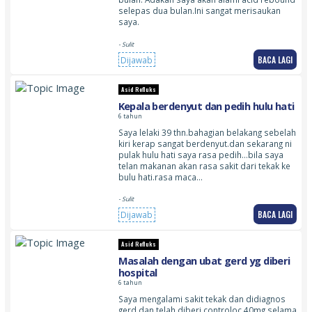
selepas dua bulan.Ini sangat merisaukan
saya.
- Sulit
BACA LAGI
Dijawab
Asid Refluks
Kepala berdenyut dan pedih hulu hati
6 tahun
Saya lelaki 39 thn.bahagian belakang sebelah
kiri kerap sangat berdenyut.dan sekarang ni
pulak hulu hati saya rasa pedih…bila saya
telan makanan akan rasa sakit dari tekak ke
bulu hati.rasa maca…
- Sulit
BACA LAGI
Dijawab
Asid Refluks
Masalah dengan ubat gerd yg diberi
hospital
6 tahun
Saya mengalami sakit tekak dan didiagnos
gerd dan telah diberi controloc 40mg selama