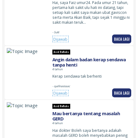
Hai, saya Faiz umur24. Pada umur 21 tahun,
pertama kali sakit ulu hati ini datang, tapi
setiap kali sakit saya makan ubat gaviscon
serta merta Akan Baik, tapi sejak 1 minggu ni
sakit makan teruk…
- Sulit
BACA LAGI
Dijawab
Asid Refluks
Angin dalam badan kerap sendawa
tanpa henti
4 tahun
Kerap sendawa tak berhenti
- syafinasisaac
BACA LAGI
Dijawab
Asid Refluks
Mau bertanya tentang masalah
GERD
4 tahun
Hai dokter Boleh saya bertanya adakah
masalah GERD boleh menyebabkan pening