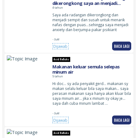
dikerongkong saya an menjadi
sempit hingga susah.untuk bernafas
4 tahun
sengan puas
Saya ada radangan dikerongkong dan
menjadi sempit dan susah untuk menarik
nafas dengan puas…sehingga saya menjadi
anxiety dan berjumpa pakar psikiarit
- Sulit
BACA LAGI
Dijawab
Asid Refluks
Makanan keluar semula selepas
minum air
5 tahun
Hi doc… sy ada penyakit gerd… makanan sy
makan selalu keluar bila saya makan… saya
perasan makanan saya hanya akan kluar bila
saya minum air… jika x minum sy okay je…
saya dah cuba minum lambat …
- Sulit
BACA LAGI
Dijawab
Asid Refluks