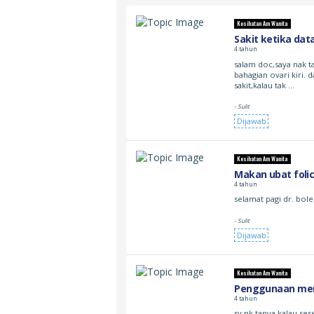
Kesihatan Am Wanita
Sakit ketika dat
4 tahun
salam doc,saya nak ta
bahagian ovari kiri.
sakit,kalau tak …
- Sulit
Dijawab
Kesihatan Am Wanita
Makan ubat folic
4 tahun
selamat pagi dr. bole
- Sulit
Dijawab
Kesihatan Am Wanita
Penggunaan men
4 tahun
sy nk tanya kalau s