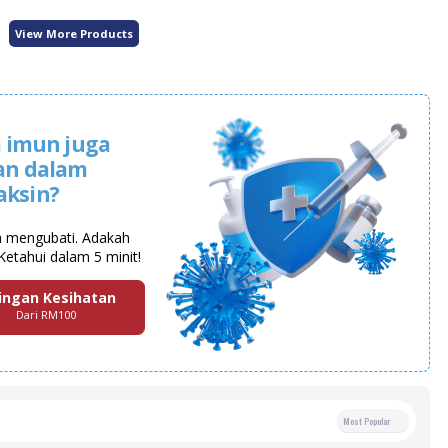
View More Products
 imun juga
an dalam
aksin?
a mengubati. Adakah
Ketahui dalam 5 minit!
ingan Kesihatan
Dari RM100
Most Popular