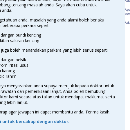
Ada
mbang tentang masalah anda. Saya akan cuba untuk
 anda.
Apa
ber
getahuan anda, masalah yang anda alami boleh berlaku
Ada
 beberapa perkara seperti:
adangan pundi kencing
kitan saluran kencing
juga boleh menandakan perkara yang lebih serius seperti:
dangan pelvik
rom iritasi usus
u karang
oid rahim
 saya menyarankan anda supaya merujuk kepada doktor untuk
rawatan dan pemeriksaan lanjut. Anda boleh berhubung
ktor kami secara atas talian untuk mendapat maklumat serta
ng lebih lanjut.
arap agar jawapan ini dapat membantu anda. Terima kasih.
ini untuk bercakap dengan doktor.