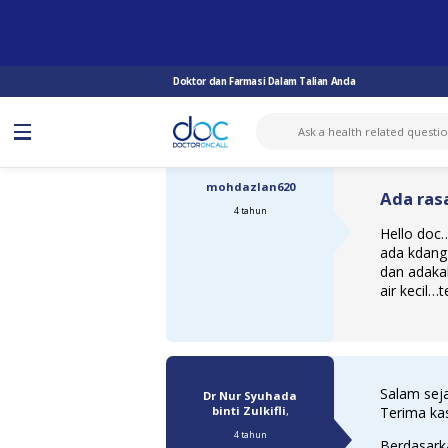
TANYA DOKTOR
KESIHATAN AM WANITA
ADA RASA MCM KETULAN DIBWH ARI...
Doktor dan Farmasi Dalam Talian Anda
mohdazlan620
Ada ras
4 tahun
Hello doc
ada kdang
dan adaka
air kecil…
Salam seja
Dr Nur Syuhada
binti Zulkifli
,
Terima kas
4 tahun
Berdasark