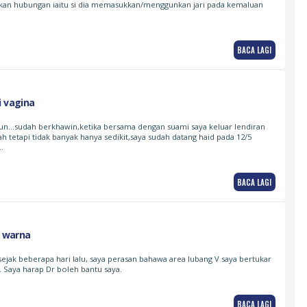
kan hubungan iaitu si dia memasukkan/menggunkan jari pada kemaluan
BACA LAGI
i vagina
un…sudah berkhawin,ketika bersama dengan suami saya keluar lendiran
 tetapi tidak banyak hanya sedikit,saya sudah datang haid pada 12/5
…
BACA LAGI
r warna
ejak beberapa hari lalu, saya perasan bahawa area lubang V saya bertukar
 Saya harap Dr boleh bantu saya.
BACA LAGI