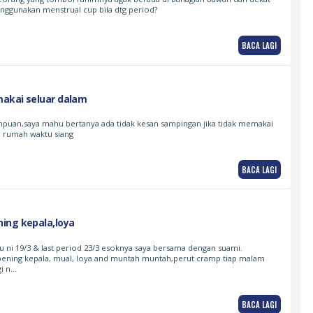
nggunakan menstrual cup bila dtg period?
BACA LAGI
akai seluar dalam
mpuan,saya mahu bertanya ada tidak kesan sampingan jika tidak memakai
m rumah waktu siang
BACA LAGI
ing kepala,loya
ru ni 19/3 & last period 23/3 esoknya saya bersama dengan suami.
pening kepala, mual, loya and muntah muntah,perut cramp tiap malam
gi n…
BACA LAGI