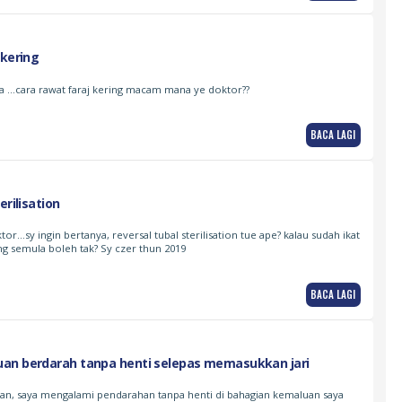
 kering
a …cara rawat faraj kering macam mana ye doktor??
BACA LAGI
erilisation
r…sy ingin bertanya, reversal tubal sterilisation tue ape? kalau sudah ikat
g semula boleh tak? Sy czer thun 2019
BACA LAGI
an berdarah tanpa henti selepas memasukkan jari
0an, saya mengalami pendarahan tanpa henti di bahagian kemaluan saya