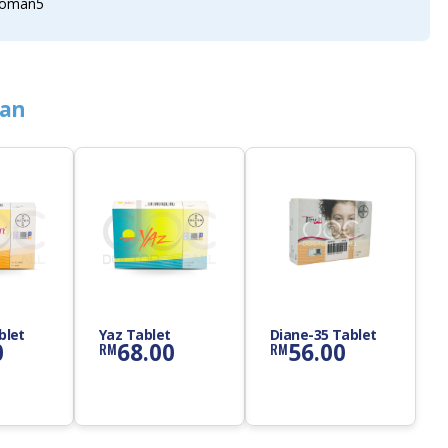
ian
blet
Yaz Tablet
Diane-35 Tablet
0
68.00
56.00
RM
RM