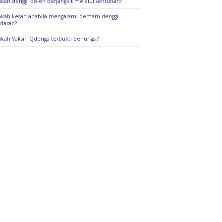
kah denggi boleh berjangkit melalui sentuhan?
kah kesan apabila mengalami demam denggi
darah?
kah Vaksin Qdenga terbukti berfungsi?