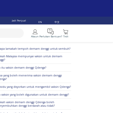
Jadi Penjual
中文
EN
Akaun
Perlukan Bantuan?
Troli
alan Teratas
rapa lamakah tempoh demam denggi untuk sembuh?
kah Malaysia mempunyai vaksin untuk demam
ggi?
 itu vaksin demam denggi Qdenga?
pa yang boleh menerima vaksin demam denggi
enga?
ividu yang disyorkan untuk mengambil vaksin Qdenga?
 vaksin yang boleh digunakan untuk demam denggi?
kah vaksin demam denggi Qdenga boleh
yembuhkan denggi berdarah atau tidak?