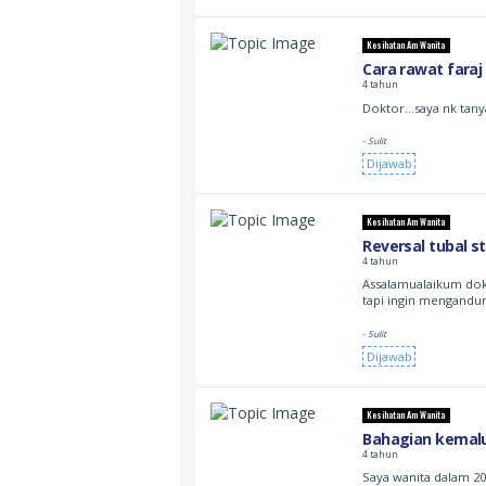
Kesihatan Am Wanita
Cara rawat faraj
4 tahun
Doktor…saya nk tany
- Sulit
Dijawab
Kesihatan Am Wanita
Reversal tubal st
4 tahun
Assalamualaikum dokto
tapi ingin mengandun
- Sulit
Dijawab
Kesihatan Am Wanita
Bahagian kemalu
4 tahun
Saya wanita dalam 2