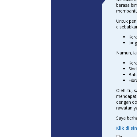
berasa bi
membantu
Untuk pen
disebabkan
Ker
Jang
Namun, ia 
Kera
Sind
Bat
Fibr
Oleh itu,
mendapat 
dengan do
rawatan ya
Saya berh
Klik di s