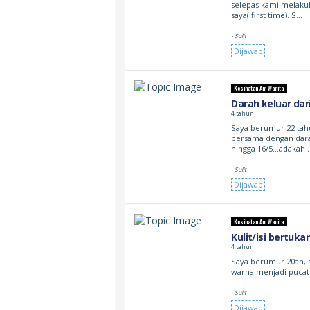
selepas kami melaku
saya( first time). S…
- Sulit
Dijawab
Kesihatan Am Wanita
Darah keluar dar
4 tahun
Saya berumur 22 tah
bersama dengan darah
hingga 16/5…adakah 
- Sulit
Dijawab
Kesihatan Am Wanita
Kulit/isi bertuka
4 tahun
Saya berumur 20an, s
warna menjadi pucat.
- Sulit
Dijawab