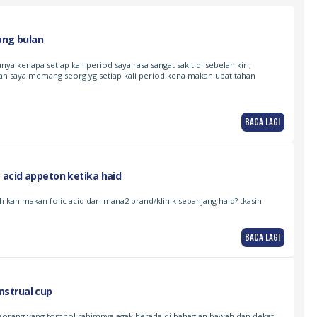
ang bulan
nya kenapa setiap kali period saya rasa sangat sakit di sebelah kiri,
 dan saya memang seorg yg setiap kali period kena makan ubat tahan
BACA LAGI
 acid appeton ketika haid
h kah makan folic acid dari mana2 brand/klinik sepanjang haid? tkasih
BACA LAGI
strual cup
eseorang yang tombol rahimnya agak berada di bahagian bawah dan dekat