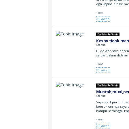
dgn vagina blh ke me
- Sulit
Dijawab
Kesihatan Am Wanita
Kesan tidak mem
4 tahun
Hi doktor,saya pere
seluar dalam didala
- Sulit
Dijawab
Kesihatan Am Wanita
Muntah,mual,pen
4 tahun
Saya start period ba
keesokkan nya saya 
hampir seminggu Pa
- Sulit
Dijawab