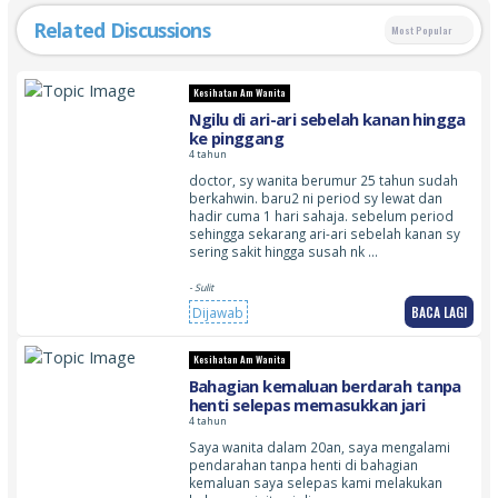
Related Discussions
Most Popular
Kesihatan Am Wanita
Ngilu di ari-ari sebelah kanan hingga
ke pinggang
4 tahun
doctor, sy wanita berumur 25 tahun sudah
berkahwin. baru2 ni period sy lewat dan
hadir cuma 1 hari sahaja. sebelum period
sehingga sekarang ari-ari sebelah kanan sy
sering sakit hingga susah nk …
- Sulit
BACA LAGI
Dijawab
Kesihatan Am Wanita
Bahagian kemaluan berdarah tanpa
henti selepas memasukkan jari
4 tahun
Saya wanita dalam 20an, saya mengalami
pendarahan tanpa henti di bahagian
kemaluan saya selepas kami melakukan