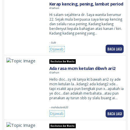
Kerap kencing, pening, lambat period
4 tahun
Hi salam sejahtera dr. Saya wanita berumur
22. Sejak mula berpuasa saya kerap kencing
dan selalu rasa pening. Kadang kadang
berdenyut kepala bahagian atas kanan / kiri.
Kadang kadang pening yang…
- Sulit
BACA LAGI
Dijawab
Kesihatan Am Wanita
Ada rasa mcm ketulan dibwh ari2
4 tahun
Hello doc…sy nk tanya kt bawah ari2 sy ade
mcm ketulan la…kdang2 ada kdang2 xde…
tapi xsakit apa pun bengkak pun x…apakah ia
ye doc…dan adakah merbahata…atau pun
pranakan ay turun sbb sy slalu buang ai…
- mohdazlan620
BACA LAGI
Dijawab
Kesihatan Am Wanita