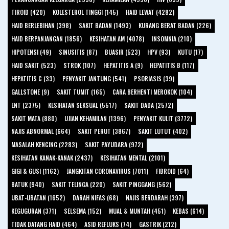
TIROID (420)
KOLESTEROL TINGGI (145)
HAID LEWAT (4282)
HAID BERLEBIHAN (398)
SAKIT BADAN (1493)
KURANG BERAT BADAN (226)
HAID BERPANJANGAN (1856)
KESIHATAN AM (4078)
INSOMNIA (210)
HIPOTENSI (49)
SINUSITIS (87)
BUASIR (523)
HPV (93)
KUTU (17)
HAID SAKIT (523)
STROK (107)
HEPATITIS A (9)
HEPATITIS B (117)
HEPATITIS C (33)
PENYAKIT JANTUNG (541)
PSORIASIS (39)
GALLSTONE (9)
SAKIT TUMIT (165)
CARA BERHENTI MEROKOK (104)
ENT (2375)
KESIHATAN SEKSUAL (5517)
SAKIT DADA (2572)
SAKIT MATA (880)
UJIAN KEHAMILAN (1396)
PENYAKIT KULIT (3772)
NAJIS ABNORMAL (664)
SAKIT PERUT (3867)
SAKIT LUTUT (402)
MASALAH KENCING (2283)
SAKIT PAYUDARA (972)
KESIHATAN KANAK-KANAK (2437)
KESIHATAN MENTAL (2101)
GIGI & GUSI (1162)
JANGKITAN CORONAVIRUS (7011)
FIBROID (64)
BATUK (940)
SAKIT TELINGA (220)
SAKIT PINGGANG (562)
UBAT-UBATAN (1652)
DARAH NIFAS (68)
NAJIS BERDARAH (397)
KEGUGURAN (371)
SELSEMA (152)
MUAL & MUNTAH (451)
KEBAS (614)
TIDAK DATANG HAID (464)
ASID REFLUKS (74)
GASTRIK (212)