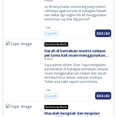
4 tahun
sy nk tanya kalau seseorang yang tombol
rahimnya agak berada di bahagian bawah
dan dekat dgn vagina blh ke menggunakan
menstrual cup bila dtg period?
- Sulit
BACA LAGI
Dijawab
Kesihatan Am Wanita
Darah di kemaluan wanita selepas
pertama kali onani menggunakan
jari tangan
4 tahun
Saya wanita dalam 20an. Saya mengalami
pendarahan di bahagian kemaluan selepas
onani menggunakan jari tangan dan darah
tersebut terus keluar selepas esoknya.
Tidak rasa sakit seperti period teta…
- Sulit
BACA LAGI
Dijawab
Kesihatan Am Wanita
Masalah bengkak dan benjolan