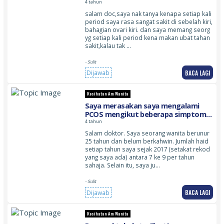
4 tahun
salam doc,saya nak tanya kenapa setiap kali
period saya rasa sangat sakit di sebelah kiri,
bahagian ovari kiri. dan saya memang seorg
yg setiap kali period kena makan ubat tahan
sakit,kalau tak …
- Sulit
BACA LAGI
Dijawab
Kesihatan Am Wanita
Saya merasakan saya mengalami
PCOS mengikut beberapa simptom
yang saya alami
4 tahun
Salam doktor. Saya seorang wanita berunur
25 tahun dan belum berkahwin. Jumlah haid
setiap tahun saya sejak 2017 (setakat rekod
yang saya ada) antara 7 ke 9 per tahun
sahaja. Selain itu, saya ju…
- Sulit
BACA LAGI
Dijawab
Kesihatan Am Wanita