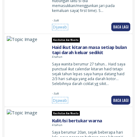
hubungan iaitu si dia
memasukkan/menggunkan jari pada
kemaluan saya( first time). S…
- Sulit
BACA LAGI
Dijawab
Kesihatan Am Wanita
Haid ikut kitaran masa setiap bulan
tapi darah keluar sedikit
4 tahun
Saya wanita berumur 27 tahun… Haid saya
punctual ikut calendar kitaran haid tetapi
sejak tahun lepas saya hanya datang haid
2/3 hari sahaja yang ada darah kotor…
Selebihnya darah coklat yg sikit…
- Sulit
BACA LAGI
Dijawab
Kesihatan Am Wanita
Kulit/isi bertukar warna
4 tahun
Saya berumur 20an, sejak beberapa hari
lalu, saya perasan bahawa area lubang V