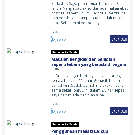
Hi doktor. Saya perempuan berusia 29
tahun. Menghidap skizo dan ada makan ubat
hospital seperti EpIlim, Seroquel, Sertraline
dan benzhexol. Hampir 3 tahun dah makan
ubat. Sebelum ni period saya …
- Sulit
BACA LAGI
Dijawab
Kesihatan Am Wanita
Masalah bengkak dan benjolan
seperti lebam yang berada di vagina
4 tahun
Hi Dr., saya ingin bertanya, saya seorang
remaja berusia 22 tahun & masih belum
berkahwin & tidak pernah melakukan seks
sama sekali. baru2 ini dalam 2/3 hari lepas,
saya dapati ada benjolan & be…
- Sulit
BACA LAGI
Dijawab
Kesihatan Am Wanita
Penggunaan menstrual cup