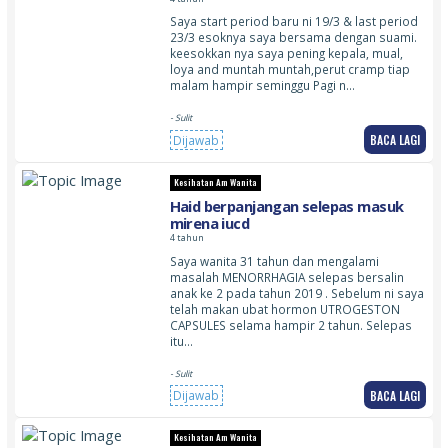
Saya start period baru ni 19/3 & last period
23/3 esoknya saya bersama dengan suami.
keesokkan nya saya pening kepala, mual,
loya and muntah muntah,perut cramp tiap
malam hampir seminggu Pagi n…
- Sulit
BACA LAGI
Dijawab
Kesihatan Am Wanita
Haid berpanjangan selepas masuk
mirena iucd
4 tahun
Saya wanita 31 tahun dan mengalami
masalah MENORRHAGIA selepas bersalin
anak ke 2 pada tahun 2019 . Sebelum ni saya
telah makan ubat hormon UTROGESTON
CAPSULES selama hampir 2 tahun. Selepas
itu…
- Sulit
BACA LAGI
Dijawab
Kesihatan Am Wanita