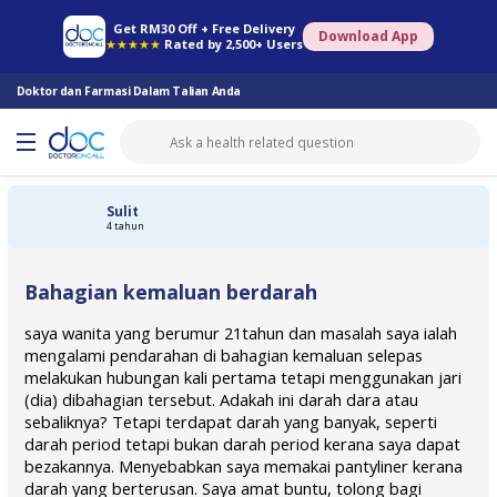
Farmasi Online
Konsult Doktor
Saringan Kesihatan
Konsult Pakar
Get RM30 Off + Free Delivery
Download App
★★★★★
Rated by 2,500+ Users
Doktor dan Farmasi Dalam Talian Anda
Sulit
4 tahun
Bahagian kemaluan berdarah
saya wanita yang berumur 21tahun dan masalah saya ialah
mengalami pendarahan di bahagian kemaluan selepas
melakukan hubungan kali pertama tetapi menggunakan jari
(dia) dibahagian tersebut. Adakah ini darah dara atau
sebaliknya? Tetapi terdapat darah yang banyak, seperti
darah period tetapi bukan darah period kerana saya dapat
bezakannya. Menyebabkan saya memakai pantyliner kerana
darah yang berterusan. Saya amat buntu, tolong bagi