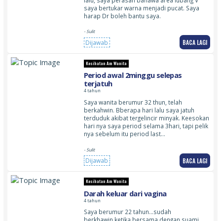
saya bertukar warna menjadi pucat. Saya
harap Dr boleh bantu saya.
- Sulit
BACA LAGI
Dijawab
Kesihatan Am Wanita
Period awal 2minggu selepas
terjatuh
4 tahun
Saya wanita berumur 32 thun, telah
berkahwin. Bberapa hari lalu saya jatuh
terduduk akibat tergelincir minyak. Keesokan
hari nya saya period selama 3hari, tapi pelik
nya sebelum itu period last…
- Sulit
BACA LAGI
Dijawab
Kesihatan Am Wanita
Darah keluar dari vagina
4 tahun
Saya berumur 22 tahun…sudah
berkhawin,ketika bersama dengan suami