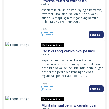
Reversal tubal sterilisation
4 tahun
Assalamualaikum doktor…sy ingin bertanya,
reversal tubal sterilisation tue ape? kalau
sudah ikat tapi ingin mengandung semula
boleh tak? Sy czer thun 2019
- Sulit
BACA LAGI
Dijawab
Kesihatan Am Wanita
Pedih di faraj ketika pkai pelincir
4 tahun
saya berumur 24 tahun baru 3 bulan
bersalin scra cezer. faraj sy rasa pedih dan
pans bila pakai pelincir bla ingin berhubugan
dan terasa pedih bla kencing selepas
mgunakan pelincir atau pencuci …
- Sulit
BACA LAGI
Dijawab
Kesihatan Am Wanita
Muntah,mual,pening kepala,loya
4 tahun