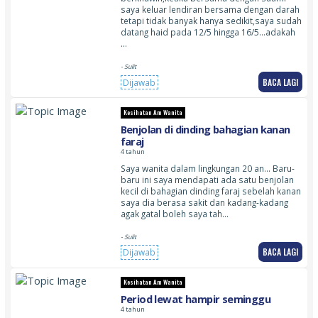
saya keluar lendiran bersama dengan darah
tetapi tidak banyak hanya sedikit,saya sudah
datang haid pada 12/5 hingga 16/5…adakah
…
- Sulit
BACA LAGI
Dijawab
Kesihatan Am Wanita
Benjolan di dinding bahagian kanan
faraj
4 tahun
Saya wanita dalam lingkungan 20 an… Baru-
baru ini saya mendapati ada satu benjolan
kecil di bahagian dinding faraj sebelah kanan
saya dia berasa sakit dan kadang-kadang
agak gatal boleh saya tah…
- Sulit
BACA LAGI
Dijawab
Kesihatan Am Wanita
Period lewat hampir seminggu
4 tahun