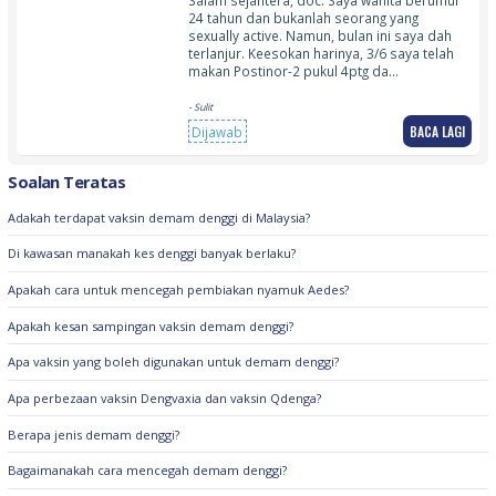
Salam sejahtera, doc. Saya wanita berumur
24 tahun dan bukanlah seorang yang
sexually active. Namun, bulan ini saya dah
terlanjur. Keesokan harinya, 3/6 saya telah
makan Postinor-2 pukul 4ptg da…
- Sulit
BACA LAGI
Dijawab
Soalan Teratas
Adakah terdapat vaksin demam denggi di Malaysia?
Di kawasan manakah kes denggi banyak berlaku?
Apakah cara untuk mencegah pembiakan nyamuk Aedes?
Apakah kesan sampingan vaksin demam denggi?
Apa vaksin yang boleh digunakan untuk demam denggi?
Apa perbezaan vaksin Dengvaxia dan vaksin Qdenga?
Berapa jenis demam denggi?
Bagaimanakah cara mencegah demam denggi?