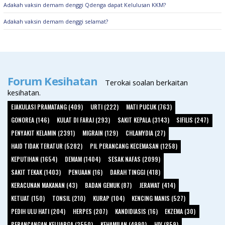
Adakah vaksin demam denggi Qdenga dapat Kelulusan KKM?
Adakah vaksin demam denggi selamat?
Forum Kesihatan
Terokai soalan berkaitan
kesihatan.
EJAKULASI PRAMATANG (409)
URTI (222)
MATI PUCUK (763)
GONOREA (146)
KULAT DI FARAJ (293)
SAKIT KEPALA (3143)
SIFILIS (247)
PENYAKIT KELAMIN (2391)
MIGRAIN (129)
CHLAMYDIA (27)
HAID TIDAK TERATUR (5282)
PIL PERANCANG KECEMASAN (1258)
KEPUTIHAN (1654)
DEMAM (1404)
SESAK NAFAS (2099)
SAKIT TEKAK (1403)
PENUAAN (16)
DARAH TINGGI (418)
KERACUNAN MAKANAN (43)
BADAN GEMUK (87)
JERAWAT (414)
KETUAT (150)
TONSIL (210)
KURAP (104)
KENCING MANIS (527)
PEDIH ULU HATI (204)
HERPES (207)
KANDIDIASIS (16)
EKZEMA (30)
PERANCANGAN KELUARGA (2550)
KEHAMILAN (4990)
HIV (859)