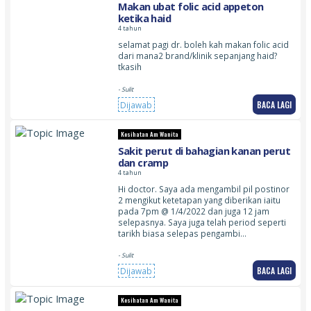
Makan ubat folic acid appeton
ketika haid
4 tahun
selamat pagi dr. boleh kah makan folic acid
dari mana2 brand/klinik sepanjang haid?
tkasih
- Sulit
BACA LAGI
Dijawab
Kesihatan Am Wanita
Sakit perut di bahagian kanan perut
dan cramp
4 tahun
Hi doctor. Saya ada mengambil pil postinor
2 mengikut ketetapan yang diberikan iaitu
pada 7pm @ 1/4/2022 dan juga 12 jam
selepasnya. Saya juga telah period seperti
tarikh biasa selepas pengambi…
- Sulit
BACA LAGI
Dijawab
Kesihatan Am Wanita