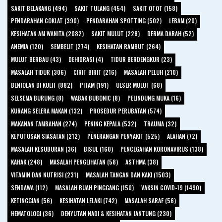
SAKIT BELAKANG (494)
SAKIT TULANG (454)
SAKIT OTOT (158)
PENDARAHAN COKLAT (390)
PENDARAHAN SPOTTING (502)
LEBAM (20)
KESIHATAN AM WANITA (2082)
SAKIT MULUT (228)
DERMA DARAH (52)
ANEMIA (120)
SEMBELIT (274)
KESIHATAN RAMBUT (264)
MULUT BERBAU (43)
DEHIDRASI (4)
TIDUR BERDENGKUR (23)
MASALAH TIDUR (306)
CIRIT BIRIT (216)
MASALAH PELUH (210)
BENJOLAN DI KULIT (882)
PITAM (191)
ULSER MULUT (68)
SELSEMA BURUNG (8)
WABAK BUBONIC (8)
PELINDUNG MUKA (16)
KURANG SELERA MAKAN (132)
PROSEDUR PERUBATAN (574)
MAKANAN TAMBAHAN (274)
PENING KEPALA (532)
TRAUMA (32)
KEPUTUSAN SIASATAN (212)
PENERANGAN PENYAKIT (525)
ALAHAN (72)
MASALAH KESUBURAN (36)
BISUL (160)
PENCEGAHAN KORONAVIRUS (138)
KAHAK (248)
MASALAH PENGLIHATAN (58)
ASTHMA (38)
VITAMIN DAN NUTRISI (231)
MASALAH TANGAN DAN KAKI (1503)
SENDAWA (112)
MASALAH BUAH PINGGANG (150)
VAKSIN COVID-19 (1490)
KETINGGIAN (56)
KESIHATAN LELAKI (742)
MASALAH SARAF (56)
HEMATOLOGI (36)
DENYUTAN NADI & KESIHATAN JANTUNG (230)