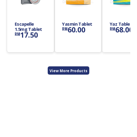
Escapelle
Yasmin Tablet
Yaz Tablet
60.00
68.00
RM
RM
1.5mg Tablet
17.50
RM
View More Products