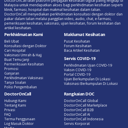
DoctorOnCall ialah platform penjagaan kesihatan digital paling lengkap di
Malaysia untuk mendapatkan akses bagi perkhidmatan kesihatan seperti
klinik, farmasi, hospital dan makmal kesihatan dalam talian.
DoctorOnCall menyediakan perkhidmatan konsultasi dengan doktor dan
pakar dalam talian melalui panggilan video, audio, chat, e-farmasi,
pemeriksaan kesihatan, vaksinasi, ujian kesihatan, forum kesihatan dan
artikel kesihatan.
Perkhidmatan Kami
Maklumat Kesihatan
Beli Ubat
Pusat Kesihatan
Konsultasi dengan Doktor
Forum Kesihatan
Cari Hospital
Baca Artikel Kesihatan
Vaksinasi Umrah & Hajj
Servis COVID-19
Buat Temu Janji
Permeriksaan Kesihatan
Perkhidmatan Ujian COVID-19
Promosi
Vaksin COVID-19
Ganjaran
Portal COVID-19
Perkhidmatan Vaksinasi
Ujian Berkumpulan Di Lokasi
Tanya Soalan
Vaksinasi Berkumpulan Di Lokasi
Polisi Pengembalian
DoctorOnCall
Rangkaian DOC
Hubungi Kami
DoctorOnCall Global
Tentang Kami
DoctorOnCall Marketplace
Privasi
DoctorOnCall B2B
FAQ
DoctorOnCall AI
Terma Penggunaan
DoctorOnCall Indonesia
Log Masuk Doktor
Servis Korporat