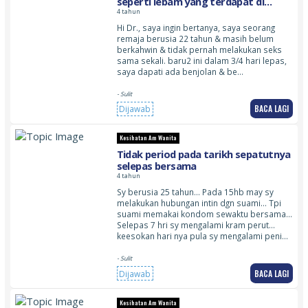
seperti lebam yang terdapat di
bahagian vagina
4 tahun
Hi Dr., saya ingin bertanya, saya seorang
remaja berusia 22 tahun & masih belum
berkahwin & tidak pernah melakukan seks
sama sekali. baru2 ini dalam 3/4 hari lepas,
saya dapati ada benjolan & be…
- Sulit
BACA LAGI
Dijawab
Kesihatan Am Wanita
Tidak period pada tarikh sepatutnya
selepas bersama
4 tahun
Sy berusia 25 tahun… Pada 15hb may sy
melakukan hubungan intin dgn suami… Tpi
suami memakai kondom sewaktu bersama…
Selepas 7 hri sy mengalami kram perut…
keesokan hari nya pula sy mengalami peni…
- Sulit
BACA LAGI
Dijawab
Kesihatan Am Wanita