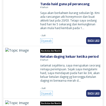
Tunda haid guna pil perancang
4 tahun
Saya akan berkahwin kurang sebulan lgi. Kmi
ada rancangan utk honeymoon dan buat
aktiviti laut pda 20/03. Tetapi saya sedang
haid hari ke 5 sekarang dan kemungkinan
akan mula haid kembali pada 1…
- Sulit
BACA LAGI
Dijawab
Kesihatan Am Wanita
Ketulan daging keluar ketika period
4 tahun
selamat sejahtera, saya merupakan seorang
remaja perempuan. Sejak saya mengalami
haid, saya mendapati pada hari ke 3/4, akan
keluar ketulan daging yg berongga.Ketulan
daging ini berwarna merah d…
- Sulit
BACA LAGI
Dijawab
Kesihatan Am Wanita