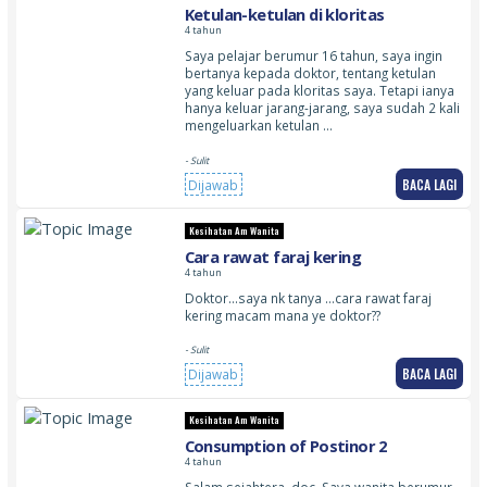
Ketulan-ketulan di kloritas
4 tahun
Saya pelajar berumur 16 tahun, saya ingin
bertanya kepada doktor, tentang ketulan
yang keluar pada kloritas saya. Tetapi ianya
hanya keluar jarang-jarang, saya sudah 2 kali
mengeluarkan ketulan …
- Sulit
BACA LAGI
Dijawab
Kesihatan Am Wanita
Cara rawat faraj kering
4 tahun
Doktor…saya nk tanya …cara rawat faraj
kering macam mana ye doktor??
- Sulit
BACA LAGI
Dijawab
Kesihatan Am Wanita
Consumption of Postinor 2
4 tahun