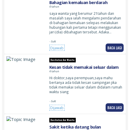
Bahagian kemaluan berdarah
4 tahun
saya wanita yang berumur 21tahun dan
masalah saya ialah mengalami pendarahan
di bahagian kemaluan selepas melakukan
hubungan kali pertama tetapi menggunakan
jari (dia) dibahagian tersebut. Adaka…
- Sulit
BACA LAGI
Dijawab
Kesihatan Am Wanita
Kesan tidak memakai seluar dalam
4 tahun
Hi doktor,saya perempuan,saya mahu
bertanya ada tidak kesan sampingan jika
tidak memakai seluar dalam didalam rumah
waktu siang
- Sulit
BACA LAGI
Dijawab
Kesihatan Am Wanita
Sakit ketika datang bulan