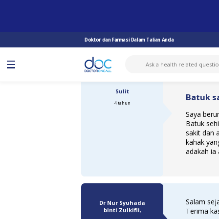
TANYA DOKTOR
BATUK
BATUK SAKIT DADA SEHINGGA SUKA...
Doktor dan Farmasi Dalam Talian Anda
Sulit
Batuk s
4 tahun
Saya berum
Batuk sehi
sakit dan 
kahak yan
adakah ia 
Salam seja
Dr Nur Syuhada
binti Zulkifli
,
Terima kas