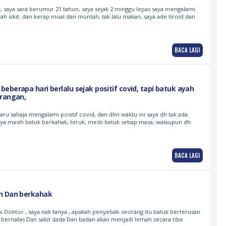
 saya sara berumur 21 tahun, saya sejak 2 minggu lepas saya mengalami
ah sikit. dan kerap mual dan muntah, tak lalu makan, saya ade tiroid dan
BACA LAGI
eberapa hari berlalu sejak positif covid, tapi batuk ayah
urangan,
baru sahaja mengalami positif covid, dan dlm waktu ini saya dh tak ada
aya masih batuk berkahak, teruk, mesti batuk setiap masa, walaupun dh
BACA LAGI
n Dan berkahak
ai Doktor , saya nak tanya , apakah penyebab seorang itu batuk berterusan
 bernafas Dan sakit dada Dan badan akan menjadi lemah secara tiba