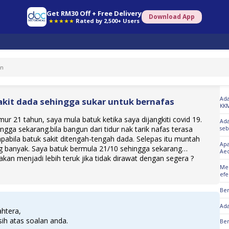
Get RM30 Off + Free Delivery
Download App
★★★★★
Rated by 2,500+ Users
So
Ada
akit dada sehingga sukar untuk bernafas
KK
ur 21 tahun, saya mula batuk ketika saya dijangkiti covid 19.
Ada
ngga sekarang.bila bangun dari tidur nak tarik nafas terasa
seb
apabila batuk sakit ditengah-tengah dada. Selepas itu muntah
Ap
g banyak. Saya batuk bermula 21/10 sehingga sekarang…
Aed
akan menjadi lebih teruk jika tidak dirawat dengan segera ?
Men
efe
Be
Ada
htera,
ih atas soalan anda.
Ber