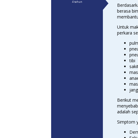
4 tahun
Berdasark
berasa bi
membantu
Untuk mak
perkara se
pul
pne
pne
tibi
saki
mas
ana
mas
jang
Berikut m
menyebabk
adalah sepe
Simptom ya
De
Sel