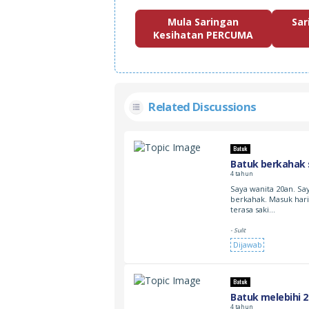
Mula Saringan
Sar
Kesihatan PERCUMA
Related Discussions
Batuk
Batuk berkahak 
4 tahun
Saya wanita 20an. Say
berkahak. Masuk hari
terasa saki…
- Sulit
Dijawab
Batuk
Batuk melebihi 
4 tahun