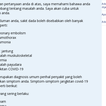
an pertanyaan anda di atas, saya memahami bahawa anda
Ada
dij
mbang tentang masalah anda. Saya akan cuba untuk
 anda.
Apa
luman anda, sakit dada boleh disebabkan oleh banyak
Ada
perti:
monary embolism
umothorax
umonia
t jantung
alah muskuloskeletal
emia
alah payudara
kitan COVID-19
erupakan diagnosis umum perihal penyakit yang boleh
an simptom anda. Simptom-simptom jangkitan covid-19
rti berikut:
ng sering berlaku:
mam
sema