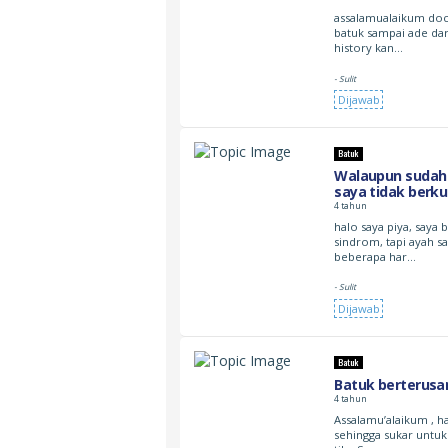
assalamualaikum doc,
batuk sampai ade dar
history kan…
- Sulit
Dijawab
Batuk
Walaupun sudah b
saya tidak berk
4 tahun
halo saya piya, saya 
sindrom, tapi ayah s
beberapa har…
- Sulit
Dijawab
Batuk
Batuk berterusa
4 tahun
Assalamu’alaikum , h
sehingga sukar untuk