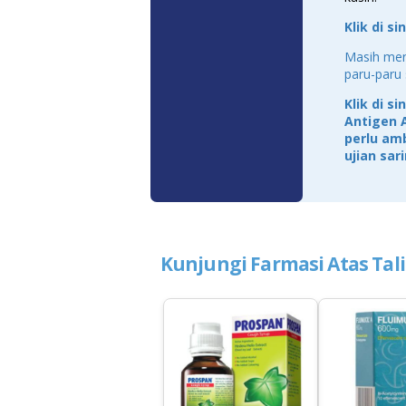
Klik di s
Masih men
paru-paru
Klik di s
Antigen A
perlu amb
ujian sar
Kunjungi Farmasi Atas Tal