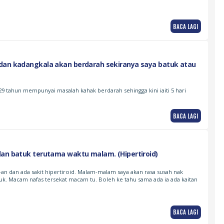
BACA LAGI
dan kadangkala akan berdarah sekiranya saya batuk atau
29 tahun mempunyai masalah kahak berdarah sehingga kini iaiti 5 hari
BACA LAGI
dan batuk terutama waktu malam. (Hipertiroid)
-an dan ada sakit hipertiroid. Malam-malam saya akan rasa susah nak
tuk. Macam nafas tersekat macam tu. Boleh ke tahu sama ada ia ada kaitan
BACA LAGI