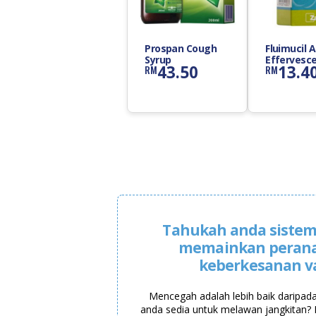
Prospan Cough
Fluimucil 
Syrup
Effervesc
43.50
13.4
RM
RM
Tablet
Tahukah anda sistem
memainkan peran
keberkesanan v
Mencegah adalah lebih baik daripad
anda sedia untuk melawan jangkitan? 