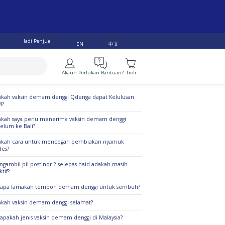
Jadi Penjual
中文
EN
Akaun
Perlukan Bantuan?
Troli
alan Teratas
kah vaksin demam denggi Qdenga dapat Kelulusan
M?
kah saya perlu menerima vaksin demam denggi
elum ke Bali?
akah cara untuk mencegah pembiakan nyamuk
es?
gambil pil postinor 2 selepas haid adakah masih
ktif?
rapa lamakah tempoh demam denggi untuk sembuh?
kah vaksin demam denggi selamat?
apakah jenis vaksin demam denggi di Malaysia?