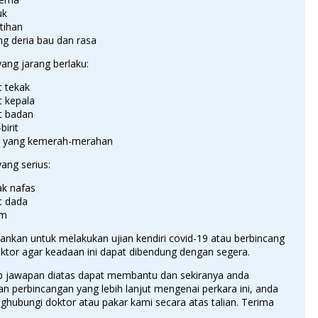
uk
tihan
ng deria bau dan rasa
ang jarang berlaku:
t tekak
t kepala
t badan
-birit
it yang kemerah-merahan
ang serius:
ak nafas
t dada
am
ankan untuk melakukan ujian kendiri covid-19 atau berbincang
ktor agar keadaan ini dapat dibendung dengan segera.
p jawapan diatas dapat membantu dan sekiranya anda
 perbincangan yang lebih lanjut mengenai perkara ini, anda
hubungi doktor atau pakar kami secara atas talian. Terima