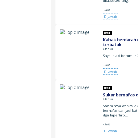
tiba.Seseorang…
- Sulit
Dijawab
Batuk
Kahak berdarah 
terbatuk
4 tahun
Saya lelaki berumur 
- Sulit
Dijawab
Batuk
Sukar bernafas 
4 tahun
Salam saya wanita 20
bernafas dan jadi ba
dgn hipertiro…
- Sulit
Dijawab