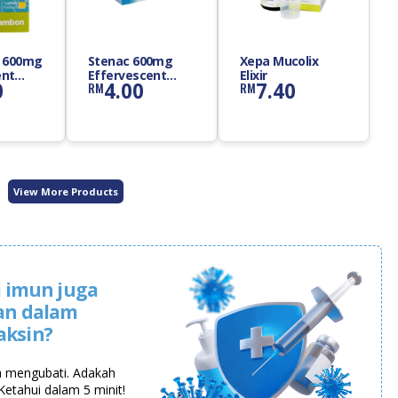
A 600mg
Stenac 600mg
Xepa Mucolix
ent
Effervescent
Elixir
0
4.00
7.40
RM
RM
Tablet
View More Products
 imun juga
an dalam
aksin?
a mengubati. Adakah
Ketahui dalam 5 minit!