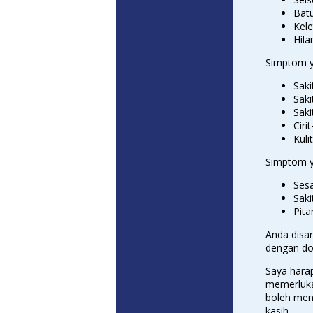
Bat
Kele
Hila
Simptom y
Saki
Saki
Saki
Cirit
Kul
Simptom y
Ses
Saki
Pit
Anda disar
dengan do
Saya hara
memerlukan
boleh meng
kasih.