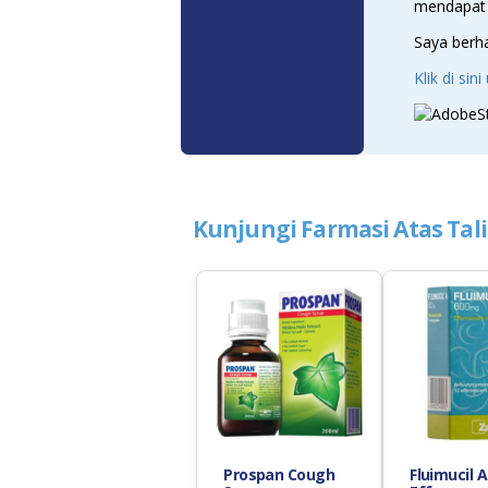
mendapat m
Saya berh
Klik di si
Kunjungi Farmasi Atas Tal
Prospan Cough
Fluimucil 