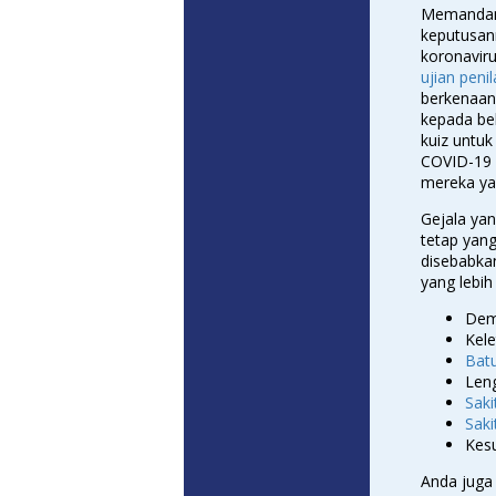
Memandang
keputusann
koronavir
ujian peni
berkenaan 
kepada beb
kuiz untuk
COVID-19 
mereka yan
Gejala yan
tetap yan
disebabka
yang lebih
Dema
Kele
Bat
Leng
Saki
Saki
Kes
Anda juga 