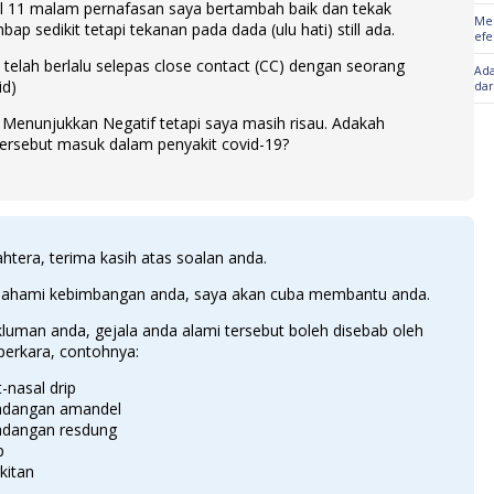
l 11 malam pernafasan saya bertambah baik dan tekak
Men
bap sedikit tetapi tekanan pada dada (ulu hati) still ada.
efe
telah berlalu selepas close contact (CC) dengan seorang
Ada
id)
dar
 Menunjukkan Negatif tetapi saya masih risau. Adakah
ersebut masuk dalam penyakit covid-19?
htera, terima kasih atas soalan anda.
hami kebimbangan anda, saya akan cuba membantu anda.
luman anda, gejala anda alami tersebut boleh disebab oleh
perkara, contohnya:
-nasal drip
adangan amandel
adangan resdung
p
kitan