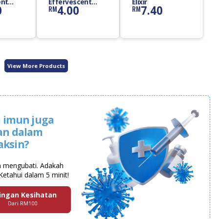
ent
Effervescent
Elixir
0
4.00
7.40
RM
RM
Tablet
View More Products
 imun juga
an dalam
aksin?
a mengubati. Adakah
Ketahui dalam 5 minit!
ingan Kesihatan
Dari RM100