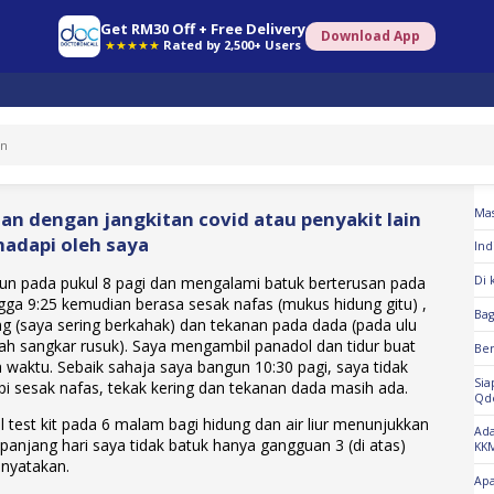
Get RM30 Off + Free Delivery
Download App
★★★★★
Rated by 2,500+ Users
So
Mas
uan dengan jangkitan covid atau penyakit lain
hadapi oleh saya
Ind
un pada pukul 8 pagi dan mengalami batuk berterusan pada
Di 
gga 9:25 kemudian berasa sesak nafas (mukus hidung gitu) ,
Ba
ng (saya sering berkahak) dan tekanan pada dada (pada ulu
gah sangkar rusuk). Saya mengambil panadol dan tidur buat
Be
waktu. Sebaik sahaja saya bangun 10:30 pagi, saya tidak
Sia
pi sesak nafas, tekak kering dan tekanan dada masih ada.
Qd
test kit pada 6 malam bagi hidung dan air liur menunjukkan
Ada
epanjang hari saya tidak batuk hanya gangguan 3 (di atas)
KK
 nyatakan.
Apa