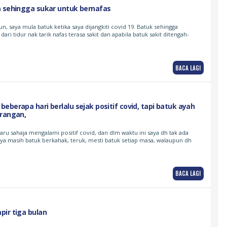
a sehingga sukar untuk bernafas
, saya mula batuk ketika saya dijangkiti covid 19. Batuk sehingga
dari tidur nak tarik nafas terasa sakit dan apabila batuk sakit ditengah-
BACA LAGI
eberapa hari berlalu sejak positif covid, tapi batuk ayah
urangan,
baru sahaja mengalami positif covid, dan dlm waktu ini saya dh tak ada
aya masih batuk berkahak, teruk, mesti batuk setiap masa, walaupun dh
BACA LAGI
ir tiga bulan