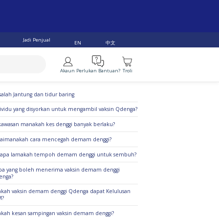
Jadi Penjual
中文
EN
Akaun
Perlukan Bantuan?
Troli
alan Teratas
alah Jantung dan tidur baring
ividu yang disyorkan untuk mengambil vaksin Qdenga?
kawasan manakah kes denggi banyak berlaku?
gaimanakah cara mencegah demam denggi?
rapa lamakah tempoh demam denggi untuk sembuh?
pa yang boleh menerima vaksin demam denggi
enga?
kah vaksin demam denggi Qdenga dapat Kelulusan
M?
kah kesan sampingan vaksin demam denggi?