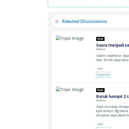
Related Discussions
Batuk
Suara menjadi s
4 tahun
Salam sejahtera. Say
tadi. Boleh saya tah
- Sulit
Dijawab
Batuk
Batuk hampir 2 t
4 tahun
Saya seorang remaja
kpd doktor ttg batu
tersebut saya alami 
- Sulit