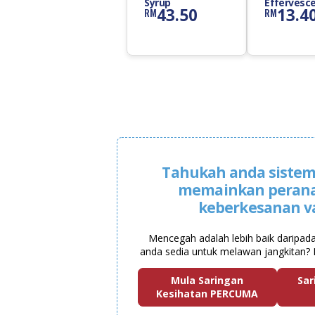
Syrup
Effervesc
43.50
13.4
RM
RM
Tablet
Tahukah anda sistem
memainkan peran
keberkesanan v
Mencegah adalah lebih baik daripad
anda sedia untuk melawan jangkitan? 
Mula Saringan
Sar
Kesihatan PERCUMA