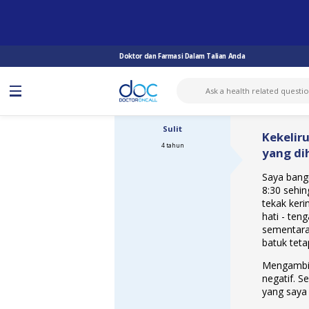
TANYA DOKTOR
BATUK
KEKELIRUAN DENGAN JANGKITAN CO...
Doktor dan Farmasi Dalam Talian Anda
Sulit
Kekelir
4 tahun
yang di
Saya bang
8:30 sehin
tekak keri
hati - ten
sementara 
batuk teta
Mengambil 
negatif. S
yang saya