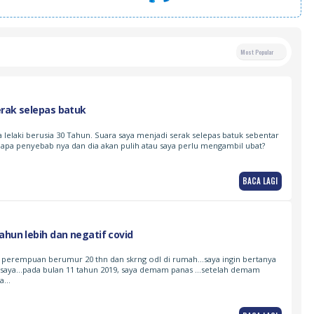
Most Popular
erak selepas batuk
a lelaki berusia 30 Tahun. Suara saya menjadi serak selepas batuk sebentar
u apa penyebab nya dan dia akan pulih atau saya perlu mengambil ubat?
BACA LAGI
ahun lebih dan negatif covid
 perempuan berumur 20 thn dan skrng odl di rumah…saya ingin bertanya
k saya…pada bulan 11 tahun 2019, saya demam panas …setelah demam
ba…