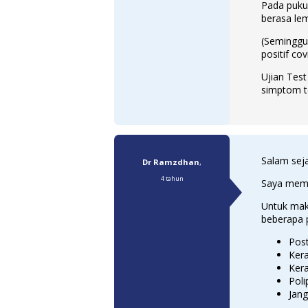
Pada puku
berasa lem
(Seminggu 
positif cov
Ujian Test
simptom t
Salam seja
Dr Ramzdhan
,
4 tahun
Saya mema
Untuk mak
beberapa 
Post
Ker
Ker
Poli
Jang