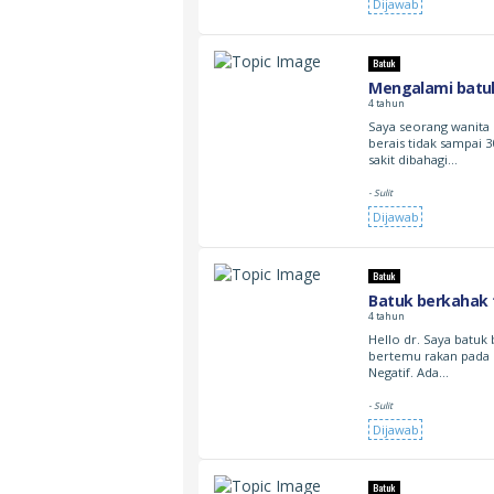
Dijawab
Batuk
Mengalami batuk
4 tahun
Saya seorang wanita
berais tidak sampai 
sakit dibahagi…
- Sulit
Dijawab
Batuk
Batuk berkahak 
4 tahun
Hello dr. Saya batuk
bertemu rakan pada 
Negatif. Ada…
- Sulit
Dijawab
Batuk