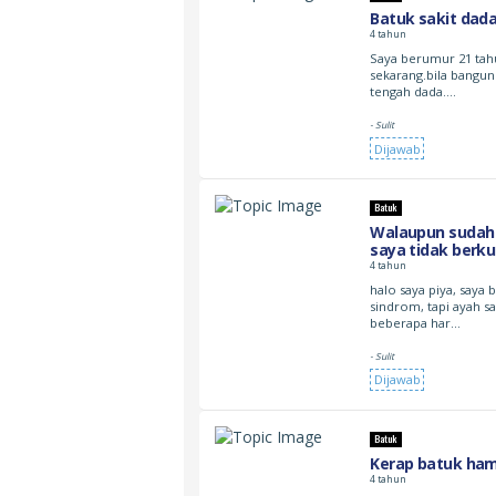
Batuk sakit dad
4 tahun
Saya berumur 21 tahun
sekarang.bila bangun 
tengah dada.…
- Sulit
Dijawab
Batuk
Walaupun sudah b
saya tidak berk
4 tahun
halo saya piya, saya 
sindrom, tapi ayah s
beberapa har…
- Sulit
Dijawab
Batuk
Kerap batuk hamp
4 tahun