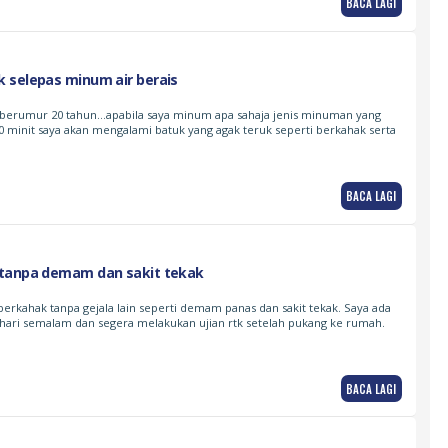
BACA LAGI
 selepas minum air berais
 berumur 20 tahun…apabila saya minum apa sahaja jenis minuman yang
30 minit saya akan mengalami batuk yang agak teruk seperti berkahak serta
BACA LAGI
tanpa demam dan sakit tekak
 berkahak tanpa gejala lain seperti demam panas dan sakit tekak. Saya ada
hari semalam dan segera melakukan ujian rtk setelah pukang ke rumah.
BACA LAGI