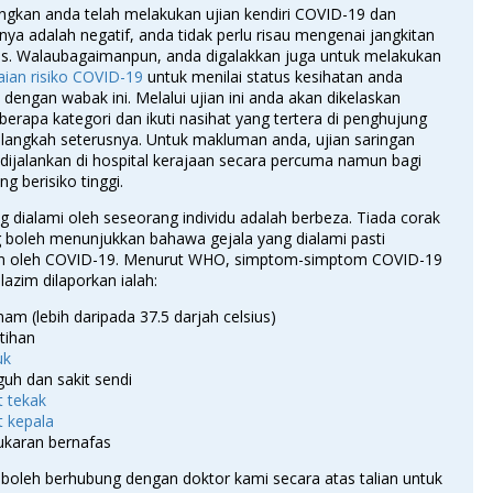
kan anda telah melakukan ujian kendiri COVID-19 dan
ya adalah negatif, anda tidak perlu risau mengenai jangkitan
us. Walaubagaimanpun, anda digalakkan juga untuk melakukan
laian risiko COVID-19
untuk menilai status kesihatan anda
dengan wabak ini. Melalui ujian ini anda akan dikelaskan
erapa kategori dan ikuti nasihat yang tertera di penghujung
 langkah seterusnya. Untuk makluman anda, ujian saringan
dijalankan di hospital kerajaan secara percuma namun bagi
g berisiko tinggi.
g dialami oleh seseorang individu adalah berbeza. Tiada corak
g boleh menunjukkan bahawa gejala yang dialami pasti
n oleh COVID-19. Menurut WHO, simptom-simptom COVID-19
 lazim dilaporkan ialah:
m (lebih daripada 37.5 darjah celsius)
tihan
uk
uh dan sakit sendi
t tekak
t kepala
ukaran bernafas
boleh berhubung dengan doktor kami secara atas talian untuk