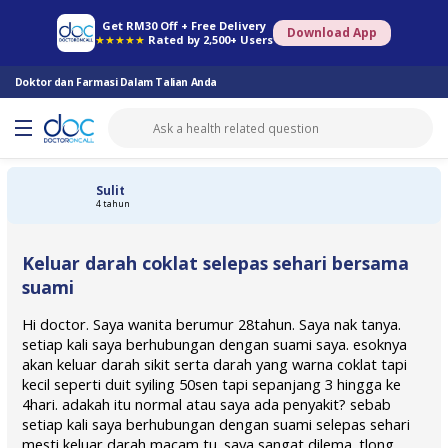
Farmasi Online
Konsult Doktor
Saringan Kesihatan
Konsult Pakar
Get RM30 Off + Free Delivery
Download App
★★★★★
Rated by 2,500+ Users
Doktor dan Farmasi Dalam Talian Anda
Sulit
4 tahun
Keluar darah coklat selepas sehari bersama
suami
Hi doctor. Saya wanita berumur 28tahun. Saya nak tanya.
setiap kali saya berhubungan dengan suami saya. esoknya
akan keluar darah sikit serta darah yang warna coklat tapi
kecil seperti duit syiling 50sen tapi sepanjang 3 hingga ke
4hari. adakah itu normal atau saya ada penyakit? sebab
setiap kali saya berhubungan dengan suami selepas sehari
mesti keluar darah macam tu. saya sangat dilema. tlong