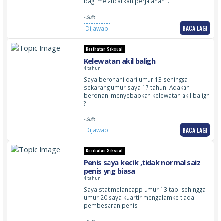
bagi melancarkan perjalanan …
- Sulit
BACA LAGI
Dijawab
Kesihatan Seksual
Kelewatan akil baligh
4 tahun
Saya beronani dari umur 13 sehingga
sekarang umur saya 17 tahun. Adakah
beronani menyebabkan kelewatan akil baligh
?
- Sulit
BACA LAGI
Dijawab
Kesihatan Seksual
Penis saya kecik ,tidak normal saiz
penis yng biasa
4 tahun
Saya stat melancapp umur 13 tapi sehingga
umur 20 saya kuartir mengalamke tiada
pembesaran penis