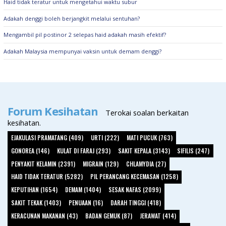
Haid tidak teratur untuk mengetahui waktu subur
Adakah denggi boleh berjangkit melalui sentuhan?
Mengambil pil postinor 2 selepas haid adakah masih efektif?
Adakah Malaysia mempunyai vaksin untuk demam denggi?
Forum Kesihatan
Terokai soalan berkaitan
kesihatan.
EJAKULASI PRAMATANG (409)
URTI (222)
MATI PUCUK (763)
GONOREA (146)
KULAT DI FARAJ (293)
SAKIT KEPALA (3143)
SIFILIS (247)
PENYAKIT KELAMIN (2391)
MIGRAIN (129)
CHLAMYDIA (27)
HAID TIDAK TERATUR (5282)
PIL PERANCANG KECEMASAN (1258)
KEPUTIHAN (1654)
DEMAM (1404)
SESAK NAFAS (2099)
SAKIT TEKAK (1403)
PENUAAN (16)
DARAH TINGGI (418)
KERACUNAN MAKANAN (43)
BADAN GEMUK (87)
JERAWAT (414)