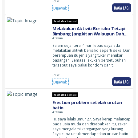
- Sulit
BACA LAGI
Dijawab
Kesihatan Seksual
Melakukan Aktiviti Berisiko Tetapi
Bimbang Jangkitan Walaupun Dah
Pakai Safety (Kondom)
4 tahun
Salam sejahtera. 4 hari lepas saya ada
melakukan aktiviti berisiko seperti seks. Dan
perempuan itu jenis yang tukar menukar
pasangan. Semasa lakukan persetubuhan
tersebut saya pakai kondom dan t…
- Sulit
BACA LAGI
Dijawab
Kesihatan Seksual
Erection problem setelah urutan
batin
4 tahun
Hi, saya lelaki umur 27. Saya kerap melancap
pada usia muda dan disebabkan itu, zakar
saya mengalami ketegangan yang kurang.
Saya cuba untuk mendapatkan urutan batin