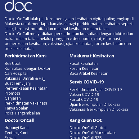
DoctorOnCall ialah platform penjagaan kesihatan digital paling lengkap di
Malaysia untuk mendapatkan akses bagi perkhidmatan kesihatan seperti
klinik, farmasi, hospital dan makmal kesihatan dalam talian.
DoctorOnCall menyediakan perkhidmatan konsultasi dengan doktor dan
pakar dalam talian melalui panggilan video, audio, chat, e-farmasi,
pemeriksaan kesihatan, vaksinasi, ujian kesihatan, forum kesihatan dan
artikel kesihatan.
Perkhidmatan Kami
Maklumat Kesihatan
Beli Ubat
Pusat Kesihatan
Konsultasi dengan Doktor
Forum Kesihatan
Cari Hospital
Baca Artikel Kesihatan
Vaksinasi Umrah & Hajj
Servis COVID-19
Buat Temu Janji
Permeriksaan Kesihatan
Perkhidmatan Ujian COVID-19
Promosi
Vaksin COVID-19
Ganjaran
Portal COVID-19
Perkhidmatan Vaksinasi
Ujian Berkumpulan Di Lokasi
Tanya Soalan
Vaksinasi Berkumpulan Di Lokasi
Polisi Pengembalian
DoctorOnCall
Rangkaian DOC
Hubungi Kami
DoctorOnCall Global
Tentang Kami
DoctorOnCall Marketplace
Privasi
DoctorOnCall B2B