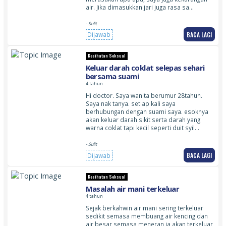
air. Jika dimasukkan jari juga rasa sa…
- Sulit
BACA LAGI
Dijawab
Kesihatan Seksual
Keluar darah coklat selepas sehari
bersama suami
4 tahun
Hi doctor. Saya wanita berumur 28tahun.
Saya nak tanya. setiap kali saya
berhubungan dengan suami saya. esoknya
akan keluar darah sikit serta darah yang
warna coklat tapi kecil seperti duit syil…
- Sulit
BACA LAGI
Dijawab
Kesihatan Seksual
Masalah air mani terkeluar
4 tahun
Sejak berkahwin air mani sering terkeluar
sedikit semasa membuang air kencing dan
air besar semasa meneran ia akan terkeluar