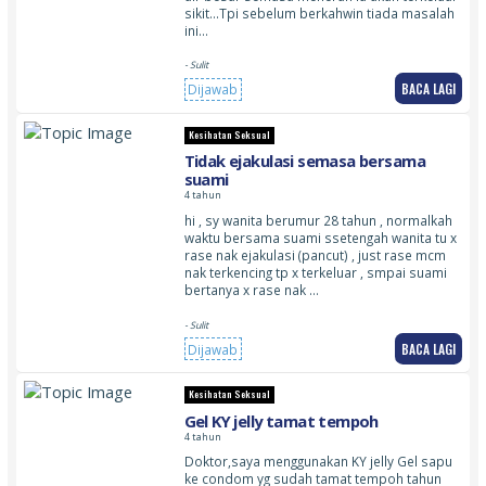
sikit…Tpi sebelum berkahwin tiada masalah
ini…
- Sulit
BACA LAGI
Dijawab
Kesihatan Seksual
Tidak ejakulasi semasa bersama
suami
4 tahun
hi , sy wanita berumur 28 tahun , normalkah
waktu bersama suami ssetengah wanita tu x
rase nak ejakulasi (pancut) , just rase mcm
nak terkencing tp x terkeluar , smpai suami
bertanya x rase nak …
- Sulit
BACA LAGI
Dijawab
Kesihatan Seksual
Gel KY jelly tamat tempoh
4 tahun
Doktor,saya menggunakan KY jelly Gel sapu
ke condom yg sudah tamat tempoh tahun