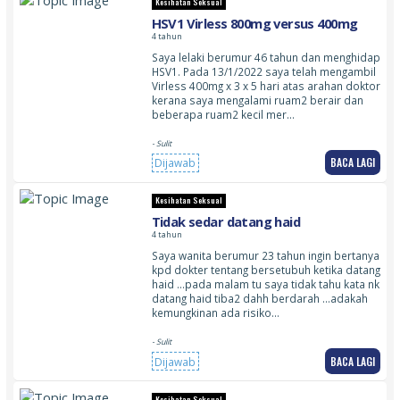
Kesihatan Seksual
HSV1 Virless 800mg versus 400mg
4 tahun
Saya lelaki berumur 46 tahun dan menghidap
HSV1. Pada 13/1/2022 saya telah mengambil
Virless 400mg x 3 x 5 hari atas arahan doktor
kerana saya mengalami ruam2 berair dan
beberapa ruam2 kecil mer…
- Sulit
BACA LAGI
Dijawab
Kesihatan Seksual
Tidak sedar datang haid
4 tahun
Saya wanita berumur 23 tahun ingin bertanya
kpd dokter tentang bersetubuh ketika datang
haid …pada malam tu saya tidak tahu kata nk
datang haid tiba2 dahh berdarah …adakah
kemungkinan ada risiko…
- Sulit
BACA LAGI
Dijawab
Kesihatan Seksual