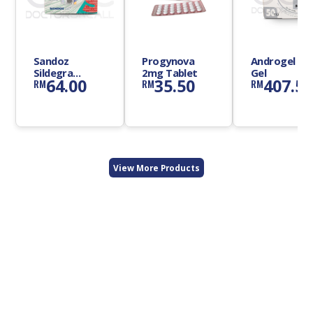
Sandoz
Progynova
Androgel 1%
Sildegra
2mg Tablet
Gel
64.00
35.50
407.5
RM
RM
RM
100mg Tablet
View More Products