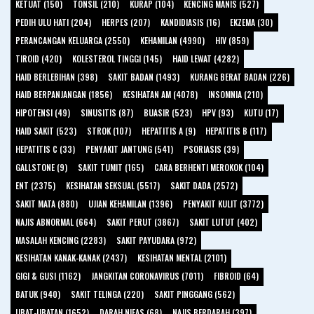
KETUAT (150)
TONSIL (210)
KURAP (104)
KENCING MANIS (527)
PEDIH ULU HATI (204)
HERPES (207)
KANDIDIASIS (16)
EKZEMA (30)
PERANCANGAN KELUARGA (2550)
KEHAMILAN (4990)
HIV (859)
TIROID (420)
KOLESTEROL TINGGI (145)
HAID LEWAT (4282)
HAID BERLEBIHAN (398)
SAKIT BADAN (1493)
KURANG BERAT BADAN (226)
HAID BERPANJANGAN (1856)
KESIHATAN AM (4078)
INSOMNIA (210)
HIPOTENSI (49)
SINUSITIS (87)
BUASIR (523)
HPV (93)
KUTU (17)
HAID SAKIT (523)
STROK (107)
HEPATITIS A (9)
HEPATITIS B (117)
HEPATITIS C (33)
PENYAKIT JANTUNG (541)
PSORIASIS (39)
GALLSTONE (9)
SAKIT TUMIT (165)
CARA BERHENTI MEROKOK (104)
ENT (2375)
KESIHATAN SEKSUAL (5517)
SAKIT DADA (2572)
SAKIT MATA (880)
UJIAN KEHAMILAN (1396)
PENYAKIT KULIT (3772)
NAJIS ABNORMAL (664)
SAKIT PERUT (3867)
SAKIT LUTUT (402)
MASALAH KENCING (2283)
SAKIT PAYUDARA (972)
KESIHATAN KANAK-KANAK (2437)
KESIHATAN MENTAL (2101)
GIGI & GUSI (1162)
JANGKITAN CORONAVIRUS (7011)
FIBROID (64)
BATUK (940)
SAKIT TELINGA (220)
SAKIT PINGGANG (562)
UBAT-UBATAN (1652)
DARAH NIFAS (68)
NAJIS BERDARAH (397)