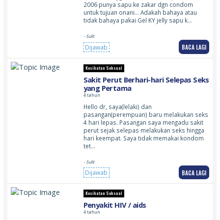
2006 punya sapu ke zakar dgn condom
untuk tujuan onani… Adakah bahaya atau
tidak bahaya pakai Gel KY jelly sapu k…
- Sulit
BACA LAGI
Dijawab
Kesihatan Seksual
Sakit Perut Berhari-hari Selepas Seks
yang Pertama
4 tahun
Hello dr, saya(lelaki) dan
pasangan(perempuan) baru melakukan seks
4 hari lepas. Pasangan saya mengadu sakit
perut sejak selepas melakukan seks hingga
hari keempat. Saya tidak memakai kondom
tet…
- Sulit
BACA LAGI
Dijawab
Kesihatan Seksual
Penyakit HIV / aids
4 tahun