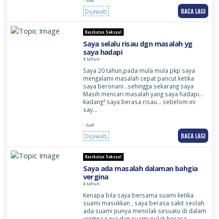
- Sulit
BACA LAGI
Dijawab
Kesihatan Seksual
Saya selalu risau dgn masalah yg
saya hadapi
4 tahun
Saya 20 tahun,pada mula mula pkp saya
mengalami masalah cepat pancut ketika
saya beronani…sehingga sekarang saya
Masih mencari masalah yang saya hadapi…
kadang² saya berasa risau… sebelom ini
say…
- Sulit
BACA LAGI
Dijawab
Kesihatan Seksual
Saya ada masalah dalaman bahgia
vergina
4 tahun
Kenapa bila saya bersama suami ketika
suami masukkan , saya berasa sakit seolah
ada suami punya menolak sesuatu di dalam
vergina saya dan suami pulak berasa