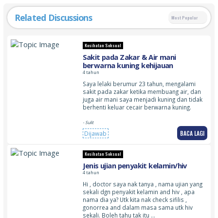
Related Discussions
Most Popular
Kesihatan Seksual
Sakit pada Zakar & Air mani
berwarna kuning kehijauan
4 tahun
Saya lelaki berumur 23 tahun, mengalami
sakit pada zakar ketika membuang air, dan
juga air mani saya menjadi kuning dan tidak
berhenti keluar cecair berwarna kuning.
- Sulit
BACA LAGI
Dijawab
Kesihatan Seksual
Jenis ujian penyakit kelamin/hiv
4 tahun
Hi , doctor saya nak tanya , nama ujian yang
sekali dgn penyakit kelamin and hiv , apa
nama dia ya? Utk kita nak check sifilis ,
gonorrea and dalam masa sama utk hiv
sekali. Boleh tahu tak itu …