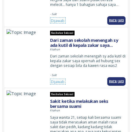
melecit… hanya 1 bahagian sahaja saya…
- Sulit
BACA LAGI
Dijawab
Kesihatan Seksual
Dari zaman sekolah menengah sy
ada kutil di kepala zakar saya
xpernah ad hubung sex dengan
4 tahun
sesiap bila da kawen rasa was2
Dari zaman sekolah menengah sy ada kutil di
kepala zakar saya xpernah ad hubung sex
dengan sesiap bila da kawen rasa was2
- Sulit
BACA LAGI
Dijawab
Kesihatan Seksual
Sakit ketika melakukan seks
bersama suami
4 tahun
Saya wanita 21, setiap kali beraama suami
saya tidak merasakan aman malah rasa
sakit dan pedih, kadang kadang tidak
merasakan apa apa, saya juga kekurangan