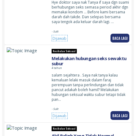
Hye doktor saya nak Tanya if saya dgn suami
berhubungan seks semasa period akhir dgn
memakai kondom … Before kami bersama
darah dah takde. Dan selepas bersama
saya tengok ada keluar darah lagi. …
- Sulit
BACA LAGI
Dijawab
Kesihatan Seksual
Melakukan hubungan seks sewaktu
subur
4 tahun
salam sejahtera . Saya nak tanya kalau
kemaluan lelaki masuk dalam faraj
perempuan tanpa perlindungan dan tidak
pancut adakah boleh hamil? Melakukan
hubungan seksual waktu subur tetapi tidak
pan…
- Sulit
BACA LAGI
Dijawab
Kesihatan Seksual
Akil Baligh Yang Tidak Normal