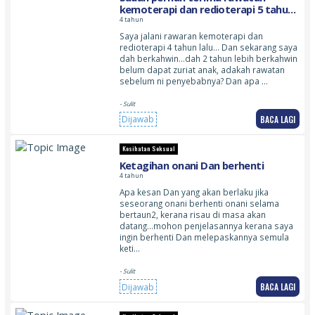
kemoterapi dan redioterapi 5 tahun
lalu…dan sekarang saya nak zuriat
4 tahun
tapi belum dapat…saya lelaki
Saya jalani rawaran kemoterapi dan
redioterapi 4 tahun lalu… Dan sekarang saya
dah berkahwin…dah 2 tahun lebih berkahwin
belum dapat zuriat anak, adakah rawatan
sebelum ni penyebabnya? Dan apa …
- Sulit
BACA LAGI
Dijawab
Kesihatan Seksual
Ketagihan onani Dan berhenti
4 tahun
Apa kesan Dan yang akan berlaku jika
seseorang onani berhenti onani selama
bertaun2, kerana risau di masa akan
datang…mohon penjelasannya kerana saya
ingin berhenti Dan melepaskannya semula
keti…
- Sulit
BACA LAGI
Dijawab