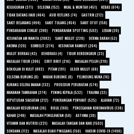
KEGUGURAN (371)
SELSEMA (152)
MUAL & MUNTAH (451)
KEBAS (614)
TIDAK DATANG HAID (464)
ASID REFLUKS (74)
GASTRIK (212)
SAKIT BELAKANG (494)
SAKIT TULANG (454)
SAKIT OTOT (158)
PENDARAHAN COKLAT (390)
PENDARAHAN SPOTTING (502)
LEBAM (20)
KESIHATAN AM WANITA (2082)
SAKIT MULUT (228)
DERMA DARAH (52)
ANEMIA (120)
SEMBELIT (274)
KESIHATAN RAMBUT (264)
MULUT BERBAU (43)
DEHIDRASI (4)
TIDUR BERDENGKUR (23)
MASALAH TIDUR (306)
CIRIT BIRIT (216)
MASALAH PELUH (210)
BENJOLAN DI KULIT (882)
PITAM (191)
ULSER MULUT (68)
SELSEMA BURUNG (8)
WABAK BUBONIC (8)
PELINDUNG MUKA (16)
KURANG SELERA MAKAN (132)
PROSEDUR PERUBATAN (574)
MAKANAN TAMBAHAN (274)
PENING KEPALA (532)
TRAUMA (32)
KEPUTUSAN SIASATAN (212)
PENERANGAN PENYAKIT (525)
ALAHAN (72)
MASALAH KESUBURAN (36)
BISUL (160)
PENCEGAHAN KORONAVIRUS (138)
KAHAK (248)
MASALAH PENGLIHATAN (58)
ASTHMA (38)
VITAMIN DAN NUTRISI (231)
MASALAH TANGAN DAN KAKI (1503)
SENDAWA (112)
MASALAH BUAH PINGGANG (150)
VAKSIN COVID-19 (1490)