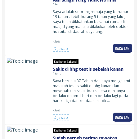
4 tahun
Saya adalah seorang remaja yang berumur
19 tahun . Lebih kurang 5 tahun yang lalu ,
saya telah dikhatankan beramai‐ramai di
masjid yang mana ia dilakukan oleh doktor
hospital di daerah saya ting…
- Sulit
BACA LAGI
Dijawab
Kesihatan Seksual
Sakit di bhg testis sebelah kanan
4 tahun
Saya berusia 37 Tahun dan saya mengalami
masalah testis sakit di bhg kanan dan
meyebabkan rasa tidak selesa dan ianya
berlaku dalam 1 hari dan berlaku lagi pada
hari ketiga dan keadaan ini tdk …
- Sulit
BACA LAGI
Dijawab
Kesihatan Seksual
Sudah pernah terima rawatan