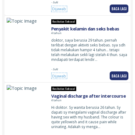
- Sulit
BACA LAGI
Dijawab
Kesihatan Seksual
Penyakit kelamin dan seks bebas
4 tahun
doktor, saya berusia 29 tahun. pernah
terlibat dengan aktiviti seks bebas. sya sdh
tidak melakukan hampir 4 tahun… tetapi
telah melakukan sekli lagi stelah 4 thun. saya
mndapati terdapat lendir…
- Sulit
BACA LAGI
Dijawab
Kesihatan Seksual
Vaginal discharge after intercourse
4 tahun
Hi doktor. Sy wanita berusia 26 tahun. Sy
dapati sy mengalami vaginal discharge after
having sex with my husband. The colour is
quite yellowish and it cause pain while
urinating. Adakah sy menga…