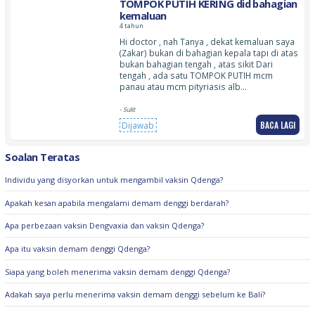
TOMPOK PUTIH KERING did bahagian
kemaluan
4 tahun
Hi doctor , nah Tanya , dekat kemaluan saya
(Zakar) bukan di bahagian kepala tapi di atas
bukan bahagian tengah , atas sikit Dari
tengah , ada satu TOMPOK PUTIH mcm
panau atau mcm pityriasis alb…
- Sulit
BACA LAGI
Dijawab
Soalan Teratas
Individu yang disyorkan untuk mengambil vaksin Qdenga?
Apakah kesan apabila mengalami demam denggi berdarah?
Apa perbezaan vaksin Dengvaxia dan vaksin Qdenga?
Apa itu vaksin demam denggi Qdenga?
Siapa yang boleh menerima vaksin demam denggi Qdenga?
Adakah saya perlu menerima vaksin demam denggi sebelum ke Bali?