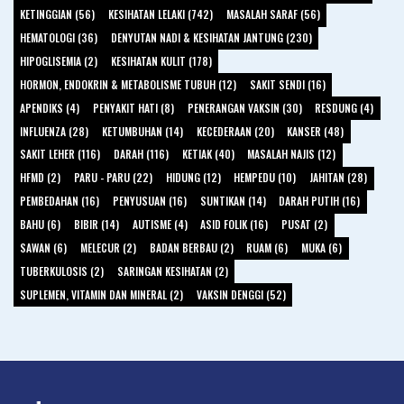
KETINGGIAN (56)
KESIHATAN LELAKI (742)
MASALAH SARAF (56)
HEMATOLOGI (36)
DENYUTAN NADI & KESIHATAN JANTUNG (230)
HIPOGLISEMIA (2)
KESIHATAN KULIT (178)
HORMON, ENDOKRIN & METABOLISME TUBUH (12)
SAKIT SENDI (16)
APENDIKS (4)
PENYAKIT HATI (8)
PENERANGAN VAKSIN (30)
RESDUNG (4)
INFLUENZA (28)
KETUMBUHAN (14)
KECEDERAAN (20)
KANSER (48)
SAKIT LEHER (116)
DARAH (116)
KETIAK (40)
MASALAH NAJIS (12)
HFMD (2)
PARU - PARU (22)
HIDUNG (12)
HEMPEDU (10)
JAHITAN (28)
PEMBEDAHAN (16)
PENYUSUAN (16)
SUNTIKAN (14)
DARAH PUTIH (16)
BAHU (6)
BIBIR (14)
AUTISME (4)
ASID FOLIK (16)
PUSAT (2)
SAWAN (6)
MELECUR (2)
BADAN BERBAU (2)
RUAM (6)
MUKA (6)
TUBERKULOSIS (2)
SARINGAN KESIHATAN (2)
SUPLEMEN, VITAMIN DAN MINERAL (2)
VAKSIN DENGGI (52)