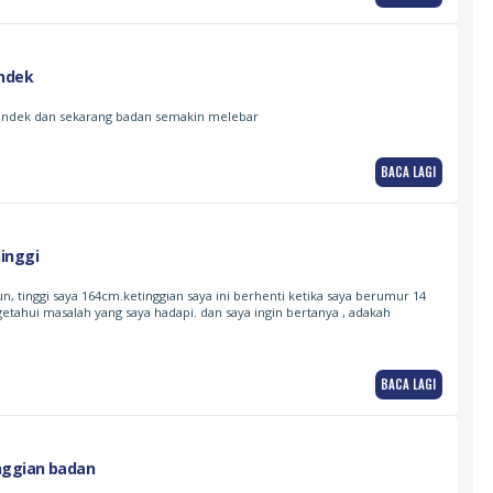
endek
pendek dan sekarang badan semakin melebar
BACA LAGI
inggi
n, tinggi saya 164cm.ketinggian saya ini berhenti ketika saya berumur 14
getahui masalah yang saya hadapi. dan saya ingin bertanya , adakah
BACA LAGI
ggian badan