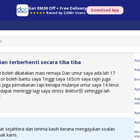
Get RM30 Off + Free Delivery
Download App
★★★★★
Rated by 2,500+ Users
So
Apa
an terberhenti secara tiba tiba
Ada
i boleh dikatakan masi remaja Dan umur saya ada lah 17
or boleh bantu saya Tinggi saya 165cm saya rajin juga
Ber
a Jaga pemakanan tapi kenapa mulanya umur saya 14 terus
Ap
 dapat meninggi lagi saya stress doktor😔 sehingga lah
t
Ada
seb
Apa
Apa
at sejahtera dan terima kasih kerana mengajukan soalan
Men
hak kami.
efe