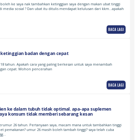
boleh ke saya nak tambahkan ketinggian saya dengan makan ubat tinggi
di media sosial ? Dan ubat itu ditulis mendapat kelulusan dari kkm…apakah
BACA LAGI
ketinggian badan dengan cepat
r 18 tahun. Apakah cara yang paling berkesan untuk saya menambah
ngan cepat. Mohon pencerahan
BACA LAGI
ien ke dalam tubuh tidak optimal. apa-apa suplemen
aya konsum tidak memberi sebarang kesan
 berumur 26 tahun. Pertanyaan saya, macam mana untuk tambahkan tinggi
iet pemakanan? umur 26 masih boleh tambah tinggi? saya telah cuba
ngg…