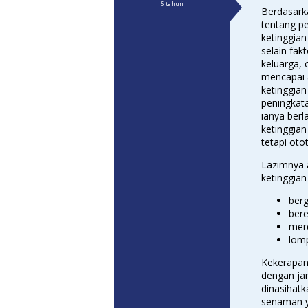
5 tahun
Berdasark
tentang p
ketinggian
selain fak
keluarga,
mencapai a
ketinggian
peningkata
ianya ber
ketinggian
tetapi oto
Lazimnya 
ketinggian
ber
ber
mer
lom
Kekerapan
dengan ja
dinasihat
senaman ya