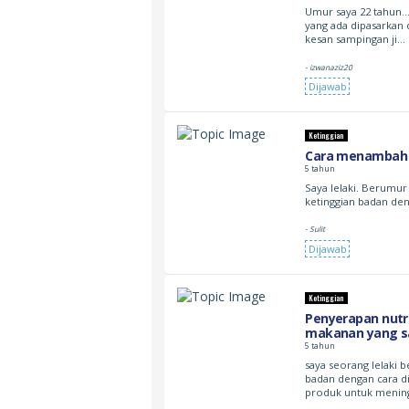
Umur saya 22 tahun…
yang ada dipasarkan 
kesan sampingan ji…
- izwanaziz20
Dijawab
Ketinggian
Cara menambah 
5 tahun
Saya lelaki. Berumu
ketinggian badan de
- Sulit
Dijawab
Ketinggian
Penyerapan nutr
makanan yang s
5 tahun
saya seorang lelaki
badan dengan cara d
produk untuk meni