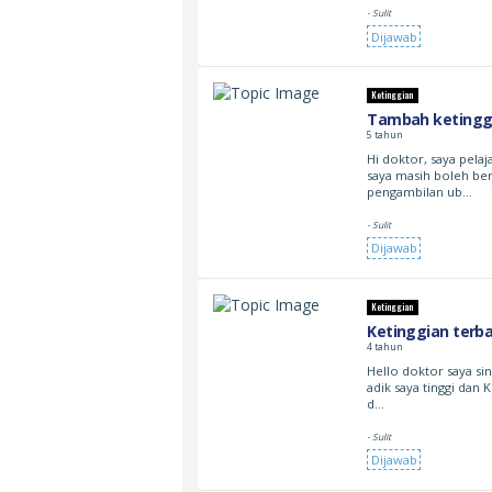
- Sulit
Dijawab
Ketinggian
Tambah ketingg
5 tahun
Hi doktor, saya pelaj
saya masih boleh be
pengambilan ub…
- Sulit
Dijawab
Ketinggian
Ketinggian terb
4 tahun
Hello doktor saya sin
adik saya tinggi dan 
d…
- Sulit
Dijawab