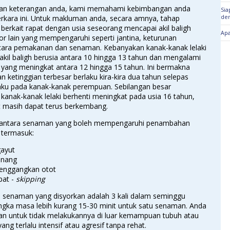
an keterangan anda, kami memahami kebimbangan anda
Sia
erkara ini. Untuk makluman anda, secara amnya, tahap
den
 berkait rapat dengan usia seseorang mencapai akil baligh
Apa
tor lain yang mempengaruhi seperti jantina, keturunan
 cara pemakanan dan senaman. Kebanyakan kanak-kanak lelaki
kil baligh berusia antara 10 hingga 13 tahun dan mengalami
 yang meningkat antara 12 hingga 15 tahun. Ini bermakna
n ketinggian terbesar berlaku kira-kira dua tahun selepas
laku pada kanak-kanak perempuan. Sebilangan besar
 kanak-kanak lelaki berhenti meningkat pada usia 16 tahun,
t masih dapat terus berkembang.
antara senaman yang boleh mempengaruhi penambahan
 termasuk:
gayut
enang
enggangkan otot
pat -
skipping
 senaman yang disyorkan adalah 3 kali dalam seminggu
ngka masa lebih kurang 15-30 minit untuk satu senaman. Anda
kan untuk tidak melakukannya di luar kemampuan tubuh atau
ng terlalu intensif atau agresif tanpa rehat.