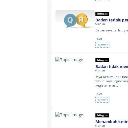
Ketinggian
Badan terlalu p
5 tahun
Badan saya terlalu 
- Sulit
Dijawab
Ketinggian
Badan tidak men
6 tahun
saya berumur 16 tahu
tahun. saya ingin me
kegiatan mastu…
- Sulit
Dijawab
Ketinggian
Menambah ketin
6 tahun