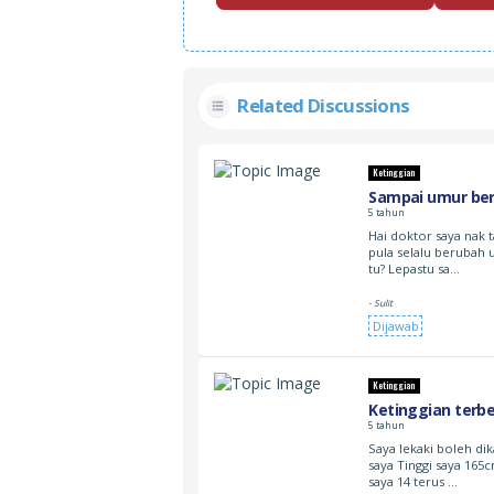
Related Discussions
Ketinggian
Sampai umur ber
5 tahun
Hai doktor saya nak 
pula selalu berubah
tu? Lepastu sa…
- Sulit
Dijawab
Ketinggian
Ketinggian terbe
5 tahun
Saya lekaki boleh di
saya Tinggi saya 165
saya 14 terus …