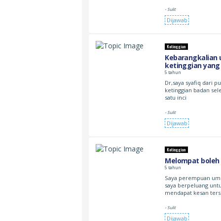
- Sulit
Dijawab
Ketinggian
Kebarangkalian 
ketinggian yang
tahun
5 tahun
Dr,saya syafiq dari 
ketinggian badan se
satu inci
- Sulit
Dijawab
Ketinggian
Melompat boleh
5 tahun
Saya perempuan umur
saya berpeluang unt
mendapat kesan ter
- Sulit
Dijawab