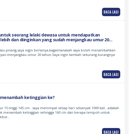
BACA LAGI
untuk seorang lelaki dewasa untuk mendapatkan
 lebih dan diinginkan yang sudah menjangkau umur 20
pulau pinang,saya ingin bertanya,bagaimanakah saya boleh menambahkan
lepas menjangkau umur 20 tahun.Saya ingin tambah sekurang-kurangnya
BACA LAGI
 menambah ketinggian ke?
 15 tinggi 145 cm…saya melompat setiap hari sebanyak 1000 kali…adakah
uk menambah ketinggian sehingga 160 cm dan berapa tempoh untuk
sebut…
BACA LAGI