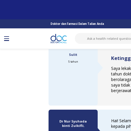
TANYA DOKTOR
KETINGGIAN
KETINGGIAN TERBERHENTI SECARA ...
Doktor dan Farmasi Dalam Talian Anda
Sulit
Ketinggi
5 tahun
Saya lekak
tahun dokt
berolarag
saya tidak
berjerawa
Hai! Selam
Dr Nur Syuhada
binti Zulkifli
,
kepada pi