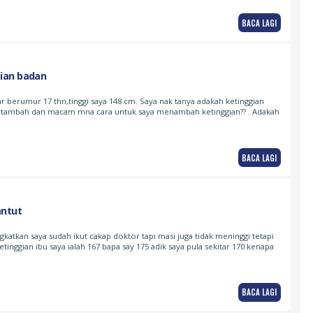
BACA LAGI
ian badan
ar berumur 17 thn,tinggi saya 148 cm. Saya nak tanya adakah ketinggian
rtambah dan macam mna cara untuk saya menambah ketinggian?? . Adakah
BACA LAGI
antut
gkatkan saya sudah ikut cakap doktor tapi masi juga tidak meninggi tetapi
Ketinggian ibu saya ialah 167 bapa say 175 adik saya pula sekitar 170 kenapa
BACA LAGI