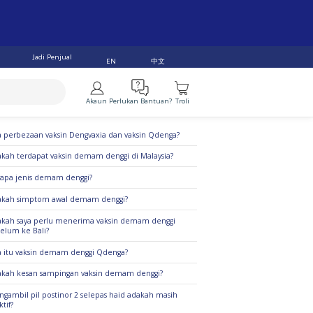
Jadi Penjual
中文
EN
Akaun
Perlukan Bantuan?
Troli
alan Teratas
 perbezaan vaksin Dengvaxia dan vaksin Qdenga?
kah terdapat vaksin demam denggi di Malaysia?
apa jenis demam denggi?
akah simptom awal demam denggi?
kah saya perlu menerima vaksin demam denggi
elum ke Bali?
 itu vaksin demam denggi Qdenga?
kah kesan sampingan vaksin demam denggi?
gambil pil postinor 2 selepas haid adakah masih
ktif?