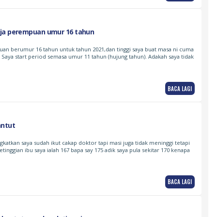
ja perempuan umur 16 tahun
an berumur 16 tahun untuk tahun 2021,dan tinggi saya buat masa ni cuma
. Saya start period semasa umur 11 tahun (hujung tahun). Adakah saya tidak
BACA LAGI
antut
gkatkan saya sudah ikut cakap doktor tapi masi juga tidak meninggi tetapi
Ketinggian ibu saya ialah 167 bapa say 175 adik saya pula sekitar 170 kenapa
BACA LAGI