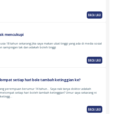
BACA LAGI
dak mencukupi
 usia 18 tahun sekarang.Jika saya makan ubat tinggi yang ada di media sosial
an sampingan tak dan adakah boleh tinggi
BACA LAGI
lompat setiap hari bole tambah ketinggian ke?
rang perempuan berumur 14 tahun… Saya nak tanya doktor.adakah
melompat setiap hari boleh tambah ketinggian? Umur saya sekarang ni
 ketingg…
BACA LAGI