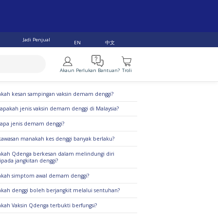
Jadi Penjual
中文
EN
Akaun
Perlukan Bantuan?
Troli
alan Teratas
kah kesan sampingan vaksin demam denggi?
apakah jenis vaksin demam denggi di Malaysia?
apa jenis demam denggi?
kawasan manakah kes denggi banyak berlaku?
kah Qdenga berkesan dalam melindungi diri
ipada jangkitan denggi?
akah simptom awal demam denggi?
kah denggi boleh berjangkit melalui sentuhan?
kah Vaksin Qdenga terbukti berfungsi?