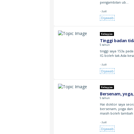
pengambilan ub…
- Sulit
Dijawab
Ketinggian
Tinggi badan ti
5 tahun
tinggi saya 153± pada
IG boleh tak.Ada kes
- Sulit
Dijawab
Ketinggian
Bersenam, yoga,
5 tahun
Hai doktor saya seo
bersenam, yoga dan 
masih boleh tambah
- Sulit
Dijawab