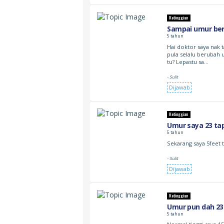
Ketinggian
Sampai umur ber
5 tahun
Hai doktor saya nak 
pula selalu berubah
tu? Lepastu sa…
- Sulit
Dijawab
Ketinggian
Umur saya 23 tap
5 tahun
Sekarang saya 5feet 
- Sulit
Dijawab
Ketinggian
Umur pun dah 23 
5 tahun