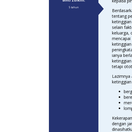
binti Zulkifli
,
kepada pi
5 tahun
Berdasark
tentang p
ketinggian
selain fak
keluarga,
mencapai a
ketinggian
peningkata
ianya ber
ketinggian
tetapi oto
Lazimnya 
ketinggian
ber
ber
mer
lomp
Kekerapan
dengan ja
dinasihat