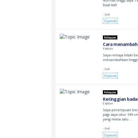
Normal tinggi saya 
buat kah
- Sulit
Dijawab
Ketinggian
Cara menambah 
4 tahun
Saya remaja lelaki 
menambahkan tinggi
- Sulit
Dijawab
Ketinggian
Ketinggian bada
5 tahun
Saya perempuan beru
pagi saya ukur 149 c
yang mana satu …
- Sulit
Dijawab