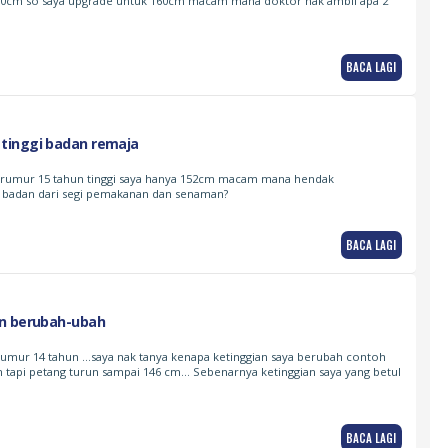
150cm so saya upgrade untuk 160cm macam mana doktor nak ambil apa 2
BACA LAGI
tinggi badan remaja
berumur 15 tahun tinggi saya hanya 152cm macam mana hendak
 badan dari segi pemakanan dan senaman?
BACA LAGI
n berubah-ubah
mur 14 tahun …saya nak tanya kenapa ketinggian saya berubah contoh
m tapi petang turun sampai 146 cm… Sebenarnya ketinggian saya yang betul
BACA LAGI