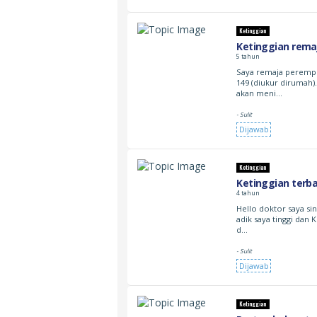
Ketinggian
Ketinggian rema
5 tahun
Saya remaja perempu
149 (diukur dirumah)
akan meni…
- Sulit
Dijawab
Ketinggian
Ketinggian terb
4 tahun
Hello doktor saya sin
adik saya tinggi dan 
d…
- Sulit
Dijawab
Ketinggian