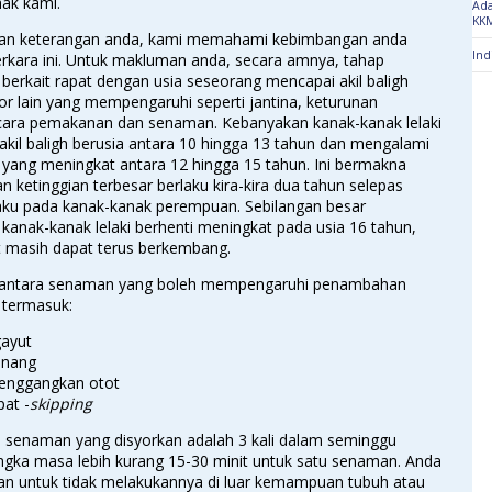
hak kami.
Ada
KK
an keterangan anda, kami memahami kebimbangan anda
Ind
erkara ini. Untuk makluman anda, secara amnya, tahap
 berkait rapat dengan usia seseorang mencapai akil baligh
tor lain yang mempengaruhi seperti jantina, keturunan
 cara pemakanan dan senaman. Kebanyakan kanak-kanak lelaki
kil baligh berusia antara 10 hingga 13 tahun dan mengalami
 yang meningkat antara 12 hingga 15 tahun. Ini bermakna
n ketinggian terbesar berlaku kira-kira dua tahun selepas
laku pada kanak-kanak perempuan. Sebilangan besar
 kanak-kanak lelaki berhenti meningkat pada usia 16 tahun,
t masih dapat terus berkembang.
antara senaman yang boleh mempengaruhi penambahan
 termasuk:
gayut
enang
enggangkan otot
at -
skipping
 senaman yang disyorkan adalah 3 kali dalam seminggu
ngka masa lebih kurang 15-30 minit untuk satu senaman. Anda
kan untuk tidak melakukannya di luar kemampuan tubuh atau