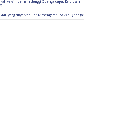
kah vaksin demam denggi Qdenga dapat Kelulusan
M?
ividu yang disyorkan untuk mengambil vaksin Qdenga?