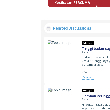
Kesihatan PERCUMA
Related Discussions
Ketinggian
Tinggi badan sa
4 tahun
hi doktor, saya lelak
umur 14 ,tinggi saya 
bertambah,apa…
- Sulit
Dijawab
Ketinggian
Tambah ketingg
5 tahun
Hi doktor, saya pelaj
saya masih boleh be