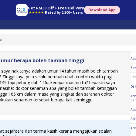
Get RM30 Off + Free Delivery
Download App
★★★★★
Rated by 2,500+ Users
So
Apa
umur berapa boleh tambah tinggi
Ber
r saya nak tanya adakah umur 14 tahun masih boleh tambah
? Tinggi saya pula selalu berubah ubah contoh waktu pagi
Ber
 149 tapi petang dah 146…kenapa macam tu? Lepastu saya
Di 
 nasihat doktor senaman apa yang boleh tambah ketinggian
ngga 165 cm dalam masa yang singkat dan saranan doktor
Ada
akukan senaman tersebut berapa kali seminggu
dar
Ap
Ada
Ada
at sejahtera dan terima kasih kerana mengajukan soalan