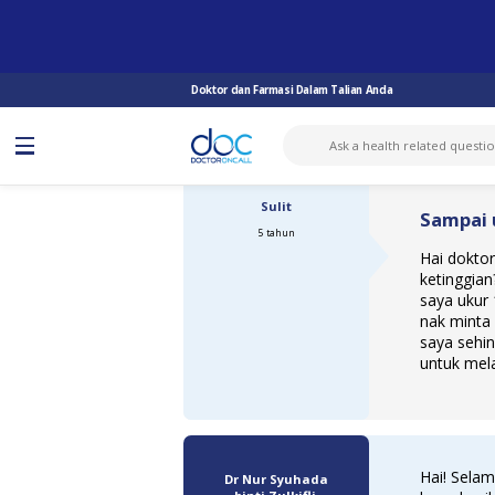
TANYA DOKTOR
KETINGGIAN
SAMPAI UMUR BERAPA BOLEH TAMBA...
Doktor dan Farmasi Dalam Talian Anda
Sulit
Sampai 
5 tahun
Hai dokto
ketinggian
saya ukur
nak minta
saya sehi
untuk mel
Hai! Selam
Dr Nur Syuhada