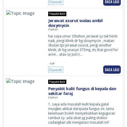
BACA LAGI
Dijawab
Penyakit Kulit
Jerawat xsurut walau ambil
doxymycin
4 tahun
hai saya umur 33tahun, jerawat sy tak henti
naik, pergi klinik dr bg doxymycin , makan
3bulan tpi jerawat xsurut, pergi another
klinik, dr bg unasyn 375mg, its that good for
acne… atau sy just t…
- Sulit
BACA LAGI
Dijawab
Penyakit Kulit
Penyakit kulit fungus di kepala dan
sekitar faraj
4 tahun
1. saya ada masalah kulit kepala gatal
mungkin akibat daripada fungus ini. lama
kelamaan boleh menyebabkan keguguran
rambut sy. ada ubat yg paling doktor
cadangkan utk mengatasi masalah ini?