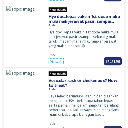
Penyakit Kulit
Hye doc..lepas vaksin 1st dose muka
mula naik jerawat pasir..sampai
sekarang makin teruk..macam mana
4 tahun
nk kurangkan jerawat yang makin
Hye doc…lepas vaksin 1st dose muka mula
membiak:disappointed_relieved:
naik jerawat pasir…sampai sekarang makin
teruk…macam mana nk kurangkan jerawat
yang makin menbiak😥
- Sulit
BACA LAGI
Dijawab
Penyakit Kulit
Vesicular rash or chickenpox? How
to treat?
4 tahun
Saya lelaki berumur 46 tahun dan disahkan
menghidap HSV1 beberapa tahun lepas
serta pernah mengalami jangkitan berulang
beberapa kali. Kali ini saya telah mengalami
ruam di beberapa bahagian bad…
- Sulit