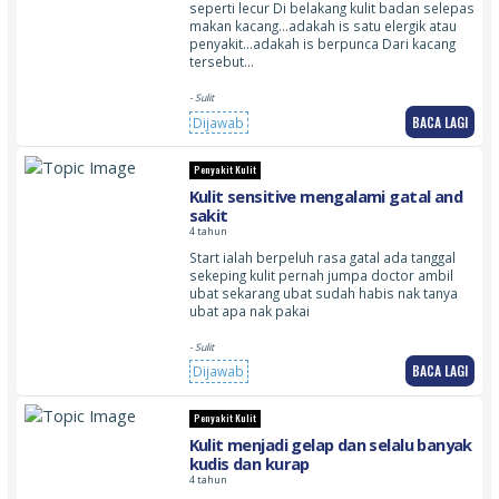
seperti lecur Di belakang kulit badan selepas
makan kacang…adakah is satu elergik atau
penyakit…adakah is berpunca Dari kacang
tersebut…
- Sulit
BACA LAGI
Dijawab
Penyakit Kulit
Kulit sensitive mengalami gatal and
sakit
4 tahun
Start ialah berpeluh rasa gatal ada tanggal
sekeping kulit pernah jumpa doctor ambil
ubat sekarang ubat sudah habis nak tanya
ubat apa nak pakai
- Sulit
BACA LAGI
Dijawab
Penyakit Kulit
Kulit menjadi gelap dan selalu banyak
kudis dan kurap
4 tahun