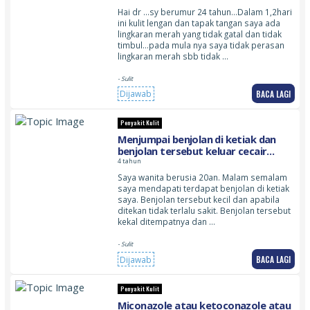
Hai dr …sy berumur 24 tahun…Dalam 1,2hari
ini kulit lengan dan tapak tangan saya ada
lingkaran merah yang tidak gatal dan tidak
timbul…pada mula nya saya tidak perasan
lingkaran merah sbb tidak …
- Sulit
BACA LAGI
Dijawab
Penyakit Kulit
Menjumpai benjolan di ketiak dan
benjolan tersebut keluar cecair
seperti lendir hijau. Benjolan yang
4 tahun
kecil dan apabila ditekan tidak sakit
Saya wanita berusia 20an. Malam semalam
saya mendapati terdapat benjolan di ketiak
saya. Benjolan tersebut kecil dan apabila
ditekan tidak terlalu sakit. Benjolan tersebut
kekal ditempatnya dan …
- Sulit
BACA LAGI
Dijawab
Penyakit Kulit
Miconazole atau ketoconazole atau