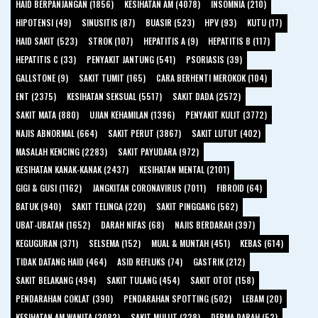
HAID BERPANJANGAN (1856)
KESIHATAN AM (4078)
INSOMNIA (210)
HIPOTENSI (49)
SINUSITIS (87)
BUASIR (523)
HPV (93)
KUTU (17)
HAID SAKIT (523)
STROK (107)
HEPATITIS A (9)
HEPATITIS B (117)
HEPATITIS C (33)
PENYAKIT JANTUNG (541)
PSORIASIS (39)
GALLSTONE (9)
SAKIT TUMIT (165)
CARA BERHENTI MEROKOK (104)
ENT (2375)
KESIHATAN SEKSUAL (5517)
SAKIT DADA (2572)
SAKIT MATA (880)
UJIAN KEHAMILAN (1396)
PENYAKIT KULIT (3772)
NAJIS ABNORMAL (664)
SAKIT PERUT (3867)
SAKIT LUTUT (402)
MASALAH KENCING (2283)
SAKIT PAYUDARA (972)
KESIHATAN KANAK-KANAK (2437)
KESIHATAN MENTAL (2101)
GIGI & GUSI (1162)
JANGKITAN CORONAVIRUS (7011)
FIBROID (64)
BATUK (940)
SAKIT TELINGA (220)
SAKIT PINGGANG (562)
UBAT-UBATAN (1652)
DARAH NIFAS (68)
NAJIS BERDARAH (397)
KEGUGURAN (371)
SELSEMA (152)
MUAL & MUNTAH (451)
KEBAS (614)
TIDAK DATANG HAID (464)
ASID REFLUKS (74)
GASTRIK (212)
SAKIT BELAKANG (494)
SAKIT TULANG (454)
SAKIT OTOT (158)
PENDARAHAN COKLAT (390)
PENDARAHAN SPOTTING (502)
LEBAM (20)
KESIHATAN AM WANITA (2082)
SAKIT MULUT (228)
DERMA DARAH (52)