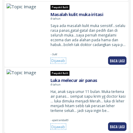
Penyakit Kulit
Masalah kulit muka iritasi
4 tahun
Saya ada masalah kulit muka sensitif…selalu
rasa panas,gatal-gatal dan pedih dan di
seluruh muka…saya pernah mengalami
eczema dan ada alahan pada hama dan
habuk…boleh tak doktor cadangkan saya p…
- Sulit
BACA LAGI
Dijawab
Penyakit Kulit
Luka melecur air panas
4 tahun
Hai, anak saya umur 11 bulan. Muka terkena
air panas… sempat sapu krim yg doctor kasi
… luka dimuka menjadi Merah… luka di leher
menjadi hitam sebb tak perasan leher
terkene sekali… jadi saya ingin be…
- epetrambo85
BACA LAGI
Dijawab