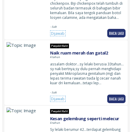
chickenpox. Biji chickenpox telah tumbuh di
seluruh badan termasuk di bahagian bibir
kemaluan. Bila saya tengok panduan botol
losyen calamine, ada mengatakan baha…
- Sulit
BACA LAGI
Dijawab
Penyakit Kulit
Naik ruam merah dan gatal2
4 tahun
assalam doktor…sy lelaki berusia 33tahun…
sy nak bertnya,sy dulu pernah menghidapi
penyakit Mikroplasma genitalium (mg) dan
lepas terima rawatan tiada lg cecair nanah
kuar dri kemaluan…tetapi lep…
- Sulit
BACA LAGI
Dijawab
Penyakit Kulit
Kesan gelembung seperti melecur
4 tahun
Sy lelaki berumur 42…terdapat gelembung