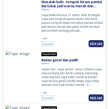
Masalah kulit. tompok hitam pandai
bertukar jadi warna merah dan
timbul. pandai terasa gatal
4 tahun
saya lelaki berusia 21 tahun. kulit di tangan
saya ada tompok warna hitam. bila kena
panas tompok hitam tersebut pandai timbul
jadi warna merah dan gatal. boleh berikan
pencerahan tentang penyak…
- Sulit
BACA LAGI
Dijawab
Penyakit Kulit
Badan gatal dan pedih
4 tahun
Salam doc, saya aiman…umur 23tahun,saya
ada resdung dari kecik sampai sekarang…
sekarang bila saya balik rumah je badan
saya terasa gatal2 pedih tetapi saya tidak
demam and naik bintik2 merah… k…
- Sulit
BACA LAGI
Dijawab
Penyakit Kulit