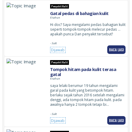
Penyakit Kulit
Gatal pedas di bahagian kulit
4 tahun
Hi doc? Saya mengalami pedas bahagian kulit
seperti tompok-tompok melecur pedas …
apakah punca Dan penyakit tersebut?
- Sulit
BACA LAGI
Dijawab
Penyakit Kulit
Tompok hitam pada kulit terasa
gatal
4 tahun
saya lelaki berumur 19 tahun mengalami
garal pada kulit yang betompok hitam.
berlaku sejak tahun 2016 setelah mengalami
denggi, ada tompok hitam pada kulit. pada
awalnya hanya 2 tompok tetapi bi…
- Sulit
BACA LAGI
Dijawab