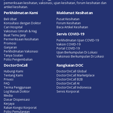
pemeriksaan kesihatan, vaksinasi, ujian kesihatan, forum kesihatan dan
artikel kesihatan.
Perkhidmatan Kami
Maklumat Kesihatan
Beli Ubat
Pusat Kesihatan
Konsultasi dengan Doktor
Forum Kesihatan
Cari Hospital
Baca Artikel Kesihatan
Vaksinasi Umrah & Hajj
Servis COVID-19
Buat Temu Janji
Permeriksaan Kesihatan
Perkhidmatan Ujian COVID-19
Promosi
Vaksin COVID-19
Ganjaran
Portal COVID-19
Perkhidmatan Vaksinasi
Ujian Berkumpulan Di Lokasi
Tanya Soalan
Vaksinasi Berkumpulan Di Lokasi
Polisi Pengembalian
DoctorOnCall
Rangkaian DOC
Hubungi Kami
DoctorOnCall Global
Tentang Kami
DoctorOnCall Marketplace
Privasi
DoctorOnCall B2B
FAQ
DoctorOnCall AI
Terma Penggunaan
DoctorOnCall Indonesia
Log Masuk Doktor
Servis Korporat
Media
Dasar Dispensasi
Kerjaya
Rakan Kongsi Korporat
Polisi Pemulangan