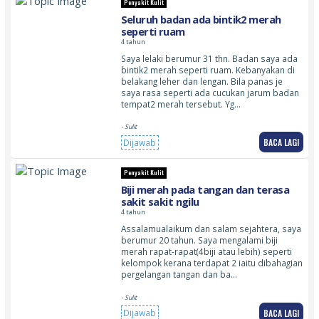
Penyakit Kulit
Seluruh badan ada bintik2 merah
seperti ruam
4 tahun
Saya lelaki berumur 31 thn. Badan saya ada
bintik2 merah seperti ruam. Kebanyakan di
belakang leher dan lengan. Bila panas je
saya rasa seperti ada cucukan jarum badan
tempat2 merah tersebut. Yg…
- Sulit
BACA LAGI
Dijawab
Penyakit Kulit
Biji merah pada tangan dan terasa
sakit sakit ngilu
4 tahun
Assalamualaikum dan salam sejahtera, saya
berumur 20 tahun. Saya mengalami biji
merah rapat-rapat(4biji atau lebih) seperti
kelompok kerana terdapat 2 iaitu dibahagian
pergelangan tangan dan ba…
- Sulit
BACA LAGI
Dijawab