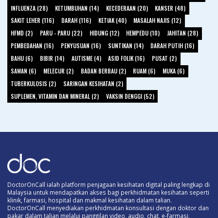
INFLUENZA (28)
KETUMBUHAN (14)
KECEDERAAN (20)
KANSER (48)
SAKIT LEHER (116)
DARAH (116)
KETIAK (40)
MASALAH NAJIS (12)
HFMD (2)
PARU - PARU (22)
HIDUNG (12)
HEMPEDU (10)
JAHITAN (28)
PEMBEDAHAN (16)
PENYUSUAN (16)
SUNTIKAN (14)
DARAH PUTIH (16)
BAHU (6)
BIBIR (14)
AUTISME (4)
ASID FOLIK (16)
PUSAT (2)
SAWAN (6)
MELECUR (2)
BADAN BERBAU (2)
RUAM (6)
MUKA (6)
TUBERKULOSIS (2)
SARINGAN KESIHATAN (2)
SUPLEMEN, VITAMIN DAN MINERAL (2)
VAKSIN DENGGI (52)
DoctorOnCall ialah platform penjagaan kesihatan digital paling lengkap di
Malaysia untuk mendapatkan akses bagi perkhidmatan kesihatan seperti
klinik, farmasi, hospital dan makmal kesihatan dalam talian.
DoctorOnCall menyediakan perkhidmatan konsultasi dengan doktor dan
pakar dalam talian melalui panggilan video, audio, chat, e-farmasi,