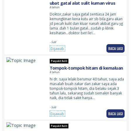
ubat gatal alat sulit kuman virus
4 tahun
Doktor,zakar saya gatal sentiasa 24 jam
kemungkinan kena kutu air sb bila garu akan
jd pecah kulit dan kluar nanah akibat garu yg
lama .dah 1 bulan gatal…sudah p klinik
kesihatan…doktor beri kri…
- Sulit
BACA LAGI
Dijawab
Penyakit Kulit
Tompok-tompok hitam di kemaluan
4 tahun
hi dr. saya lelaki berumur 40 tahun, saya ada
masalah buah zakar dan zakar saya ada
tompok-tompok hitam, dia belaku sejak 3
tahun lalu, sekarang sudah semakin banyak
naik, dia tidak sakit hanya…
- Sulit
BACA LAGI
Dijawab
Penyakit Kulit