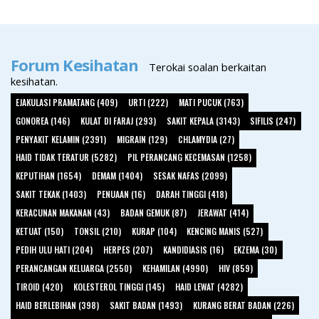
Forum Kesihatan
Terokai soalan berkaitan
kesihatan.
EJAKULASI PRAMATANG (409)
URTI (222)
MATI PUCUK (763)
GONOREA (146)
KULAT DI FARAJ (293)
SAKIT KEPALA (3143)
SIFILIS (247)
PENYAKIT KELAMIN (2391)
MIGRAIN (129)
CHLAMYDIA (27)
HAID TIDAK TERATUR (5282)
PIL PERANCANG KECEMASAN (1258)
KEPUTIHAN (1654)
DEMAM (1404)
SESAK NAFAS (2099)
SAKIT TEKAK (1403)
PENUAAN (16)
DARAH TINGGI (418)
KERACUNAN MAKANAN (43)
BADAN GEMUK (87)
JERAWAT (414)
KETUAT (150)
TONSIL (210)
KURAP (104)
KENCING MANIS (527)
PEDIH ULU HATI (204)
HERPES (207)
KANDIDIASIS (16)
EKZEMA (30)
PERANCANGAN KELUARGA (2550)
KEHAMILAN (4990)
HIV (859)
TIROID (420)
KOLESTEROL TINGGI (145)
HAID LEWAT (4282)
HAID BERLEBIHAN (398)
SAKIT BADAN (1493)
KURANG BERAT BADAN (226)