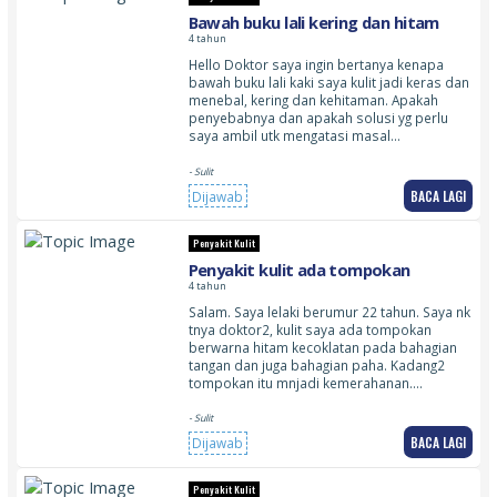
Bawah buku lali kering dan hitam
4 tahun
Hello Doktor saya ingin bertanya kenapa
bawah buku lali kaki saya kulit jadi keras dan
menebal, kering dan kehitaman. Apakah
penyebabnya dan apakah solusi yg perlu
saya ambil utk mengatasi masal…
- Sulit
BACA LAGI
Dijawab
Penyakit Kulit
Penyakit kulit ada tompokan
4 tahun
Salam. Saya lelaki berumur 22 tahun. Saya nk
tnya doktor2, kulit saya ada tompokan
berwarna hitam kecoklatan pada bahagian
tangan dan juga bahagian paha. Kadang2
tompokan itu mnjadi kemerahanan.…
- Sulit
BACA LAGI
Dijawab
Penyakit Kulit