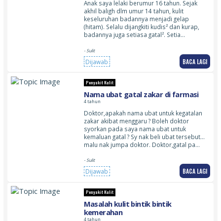
Anak saya lelaki berumur 16 tahun. Sejak
akhil baligh dlm umur 14 tahun, kulit
keseluruhan badannya menjadi gelap
(hitam). Selalu dijangkiti kudis² dan kurap,
badannya juga setiasa gatal². Setia…
- Sulit
BACA LAGI
Dijawab
Penyakit Kulit
Nama ubat gatal zakar di farmasi
4 tahun
Doktor,apakah nama ubat untuk kegatalan
zakar akibat menggaru ? Boleh doktor
syorkan pada saya nama ubat untuk
kemaluan gatal ? Sy nak beli ubat tersebut…
malu nak jumpa doktor. Doktor,gatal pa…
- Sulit
BACA LAGI
Dijawab
Penyakit Kulit
Masalah kulit bintik bintik
kemerahan
4 tahun