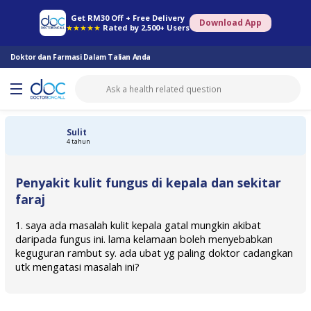
Farmasi Online
Konsult Doktor
Saringan Kesihatan
Konsult Pakar
Get RM30 Off + Free Delivery
Download App
★★★★★
Rated by 2,500+ Users
Doktor dan Farmasi Dalam Talian Anda
Sulit
4 tahun
Penyakit kulit fungus di kepala dan sekitar
faraj
1. saya ada masalah kulit kepala gatal mungkin akibat
daripada fungus ini. lama kelamaan boleh menyebabkan
keguguran rambut sy. ada ubat yg paling doktor cadangkan
utk mengatasi masalah ini?