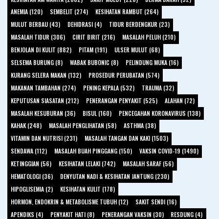
ANEMIA (120)
SEMBELIT (274)
KESIHATAN RAMBUT (264)
MULUT BERBAU (43)
DEHIDRASI (4)
TIDUR BERDENGKUR (23)
MASALAH TIDUR (306)
CIRIT BIRIT (216)
MASALAH PELUH (210)
BENJOLAN DI KULIT (882)
PITAM (191)
ULSER MULUT (68)
SELSEMA BURUNG (8)
WABAK BUBONIC (8)
PELINDUNG MUKA (16)
KURANG SELERA MAKAN (132)
PROSEDUR PERUBATAN (574)
MAKANAN TAMBAHAN (274)
PENING KEPALA (532)
TRAUMA (32)
KEPUTUSAN SIASATAN (212)
PENERANGAN PENYAKIT (525)
ALAHAN (72)
MASALAH KESUBURAN (36)
BISUL (160)
PENCEGAHAN KORONAVIRUS (138)
KAHAK (248)
MASALAH PENGLIHATAN (58)
ASTHMA (38)
VITAMIN DAN NUTRISI (231)
MASALAH TANGAN DAN KAKI (1503)
SENDAWA (112)
MASALAH BUAH PINGGANG (150)
VAKSIN COVID-19 (1490)
KETINGGIAN (56)
KESIHATAN LELAKI (742)
MASALAH SARAF (56)
HEMATOLOGI (36)
DENYUTAN NADI & KESIHATAN JANTUNG (230)
HIPOGLISEMIA (2)
KESIHATAN KULIT (178)
HORMON, ENDOKRIN & METABOLISME TUBUH (12)
SAKIT SENDI (16)
APENDIKS (4)
PENYAKIT HATI (8)
PENERANGAN VAKSIN (30)
RESDUNG (4)