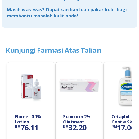
Masih was-was? Dapatkan bantuan pakar kulit bagi
membantu masalah kulit anda!
Kunjungi Farmasi Atas Talian
Elomet 0.1%
Supirocin 2%
Cetaphil
Lotion
Ointment
Gentle Skin
76.11
32.20
17.06
RM
RM
RM
Cleanser