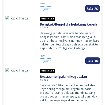
- Sulit
BACA LAGI
Dijawab
Penyakit Kulit
Bengkak/Benjol dia belakang kepala
4 tahun
Belakang kepala saya ada benda macam
bengkak/benjol camtu dan atas bengkak tu
ada rambut2 kecil yang nampak macam baru
nak tumbuh tetapi saya dah ada bengkak tu
sejak tahun 2020 lagi dan kadang2…
- Sulit
BACA LAGI
Dijawab
Penyakit Kulit
Breast mengalami kegatalan
4 tahun
Saya wanita 19 tahun dan belum berkahwin.
Saya sering mengalami kegatalan pada
breast. Terutama selepas mandi. Kadang
breast seperti mengelupas, gatal dan tidak
sakit. Biasanya saya akan menyapu…