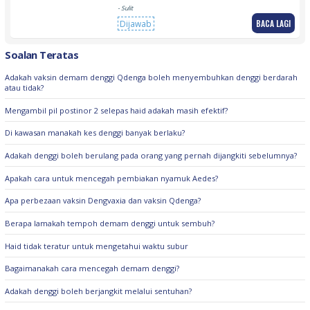
- Sulit
BACA LAGI
Dijawab
Soalan Teratas
Adakah vaksin demam denggi Qdenga boleh menyembuhkan denggi berdarah
atau tidak?
Mengambil pil postinor 2 selepas haid adakah masih efektif?
Di kawasan manakah kes denggi banyak berlaku?
Adakah denggi boleh berulang pada orang yang pernah dijangkiti sebelumnya?
Apakah cara untuk mencegah pembiakan nyamuk Aedes?
Apa perbezaan vaksin Dengvaxia dan vaksin Qdenga?
Berapa lamakah tempoh demam denggi untuk sembuh?
Haid tidak teratur untuk mengetahui waktu subur
Bagaimanakah cara mencegah demam denggi?
Adakah denggi boleh berjangkit melalui sentuhan?