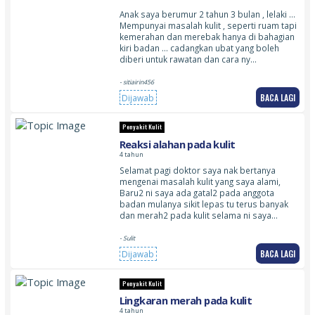
Anak saya berumur 2 tahun 3 bulan , lelaki …
Mempunyai masalah kulit , seperti ruam tapi
kemerahan dan merebak hanya di bahagian
kiri badan … cadangkan ubat yang boleh
diberi untuk rawatan dan cara ny…
- sitiairin456
BACA LAGI
Dijawab
Penyakit Kulit
Reaksi alahan pada kulit
4 tahun
Selamat pagi doktor saya nak bertanya
mengenai masalah kulit yang saya alami,
Baru2 ni saya ada gatal2 pada anggota
badan mulanya sikit lepas tu terus banyak
dan merah2 pada kulit selama ni saya…
- Sulit
BACA LAGI
Dijawab
Penyakit Kulit
Lingkaran merah pada kulit
4 tahun