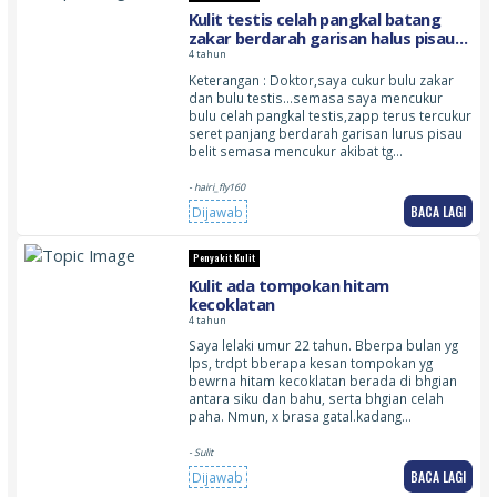
Kulit testis celah pangkal batang
zakar berdarah garisan halus pisau
belit akibat mencukur
4 tahun
Keterangan : Doktor,saya cukur bulu zakar
dan bulu testis…semasa saya mencukur
bulu celah pangkal testis,zapp terus tercukur
seret panjang berdarah garisan lurus pisau
belit semasa mencukur akibat tg…
- hairi_fly160
BACA LAGI
Dijawab
Penyakit Kulit
Kulit ada tompokan hitam
kecoklatan
4 tahun
Saya lelaki umur 22 tahun. Bberpa bulan yg
lps, trdpt bberapa kesan tompokan yg
bewrna hitam kecoklatan berada di bhgian
antara siku dan bahu, serta bhgian celah
paha. Nmun, x brasa gatal.kadang…
- Sulit
BACA LAGI
Dijawab