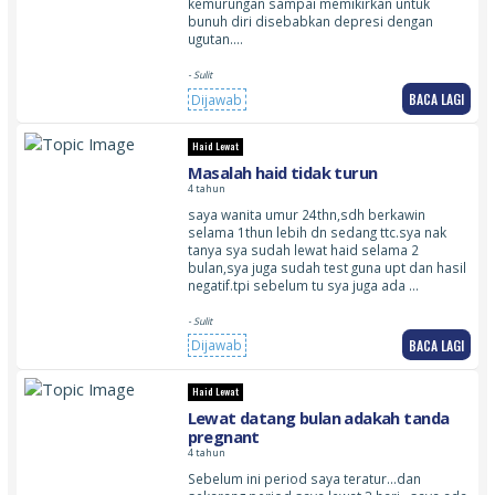
kemurungan sampai memikirkan untuk
bunuh diri disebabkan depresi dengan
ugutan.…
- Sulit
BACA LAGI
Dijawab
Haid Lewat
Masalah haid tidak turun
4 tahun
saya wanita umur 24thn,sdh berkawin
selama 1thun lebih dn sedang ttc.sya nak
tanya sya sudah lewat haid selama 2
bulan,sya juga sudah test guna upt dan hasil
negatif.tpi sebelum tu sya juga ada …
- Sulit
BACA LAGI
Dijawab
Haid Lewat
Lewat datang bulan adakah tanda
pregnant
4 tahun
Sebelum ini period saya teratur…dan