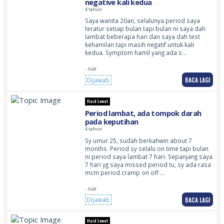
negative kali kedua
4 tahun
Saya wanita 20an, selalunya period saya
teratur setiap bulan tapi bulan ni saya dah
lambat beberapa hari dan saya dah test
kehamilan tapi masih negatif untuk kali
kedua. Symptom hamil yang ada s…
- Sulit
BACA LAGI
Dijawab
Haid Lewat
Period lambat, ada tompok darah
pada keputihan
4 tahun
Sy umur 25, sudah berkahwin about 7
months. Period sy selalu on time tapi bulan
ni period saya lambat 7 hari. Sepanjang saya
7 hari yg saya missed period tu, sy ada rasa
mcm period cramp on off …
- Sulit
BACA LAGI
Dijawab
Haid Lewat