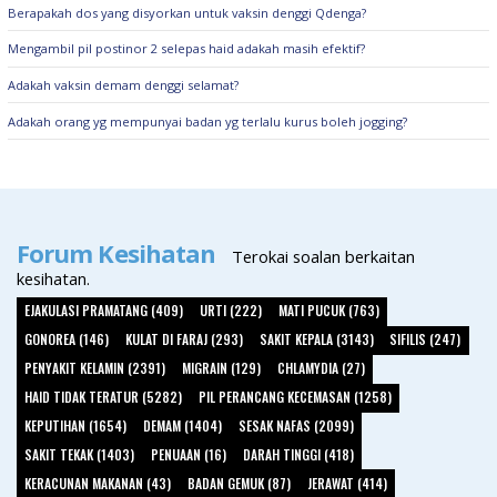
Berapakah dos yang disyorkan untuk vaksin denggi Qdenga?
Mengambil pil postinor 2 selepas haid adakah masih efektif?
Adakah vaksin demam denggi selamat?
Adakah orang yg mempunyai badan yg terlalu kurus boleh jogging?
Forum Kesihatan
Terokai soalan berkaitan
kesihatan.
EJAKULASI PRAMATANG (409)
URTI (222)
MATI PUCUK (763)
GONOREA (146)
KULAT DI FARAJ (293)
SAKIT KEPALA (3143)
SIFILIS (247)
PENYAKIT KELAMIN (2391)
MIGRAIN (129)
CHLAMYDIA (27)
HAID TIDAK TERATUR (5282)
PIL PERANCANG KECEMASAN (1258)
KEPUTIHAN (1654)
DEMAM (1404)
SESAK NAFAS (2099)
SAKIT TEKAK (1403)
PENUAAN (16)
DARAH TINGGI (418)
KERACUNAN MAKANAN (43)
BADAN GEMUK (87)
JERAWAT (414)