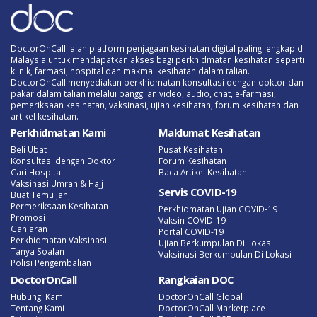
DoctorOnCall ialah platform penjagaan kesihatan digital paling lengkap di
Malaysia untuk mendapatkan akses bagi perkhidmatan kesihatan seperti
klinik, farmasi, hospital dan makmal kesihatan dalam talian.
DoctorOnCall menyediakan perkhidmatan konsultasi dengan doktor dan
pakar dalam talian melalui panggilan video, audio, chat, e-farmasi,
pemeriksaan kesihatan, vaksinasi, ujian kesihatan, forum kesihatan dan
artikel kesihatan.
Perkhidmatan Kami
Maklumat Kesihatan
Beli Ubat
Pusat Kesihatan
Konsultasi dengan Doktor
Forum Kesihatan
Cari Hospital
Baca Artikel Kesihatan
Vaksinasi Umrah & Hajj
Servis COVID-19
Buat Temu Janji
Permeriksaan Kesihatan
Perkhidmatan Ujian COVID-19
Promosi
Vaksin COVID-19
Ganjaran
Portal COVID-19
Perkhidmatan Vaksinasi
Ujian Berkumpulan Di Lokasi
Tanya Soalan
Vaksinasi Berkumpulan Di Lokasi
Polisi Pengembalian
DoctorOnCall
Rangkaian DOC
Hubungi Kami
DoctorOnCall Global
Tentang Kami
DoctorOnCall Marketplace