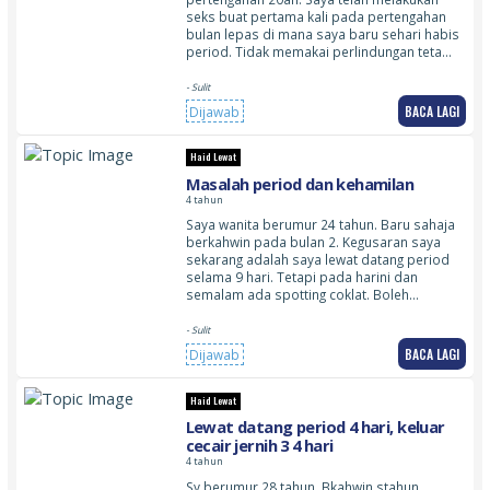
seks buat pertama kali pada pertengahan
bulan lepas di mana saya baru sehari habis
period. Tidak memakai perlindungan teta…
- Sulit
BACA LAGI
Dijawab
Haid Lewat
Masalah period dan kehamilan
4 tahun
Saya wanita berumur 24 tahun. Baru sahaja
berkahwin pada bulan 2. Kegusaran saya
sekarang adalah saya lewat datang period
selama 9 hari. Tetapi pada harini dan
semalam ada spotting coklat. Boleh…
- Sulit
BACA LAGI
Dijawab
Haid Lewat
Lewat datang period 4 hari, keluar
cecair jernih 3 4 hari
4 tahun
Sy berumur 28 tahun. Bkahwin stahun.