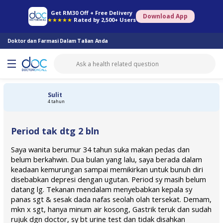
Farmasi Online
Konsult Doktor
Saringan Kesihatan
Konsult Pakar
Get RM30 Off + Free Delivery
Download App
★★★★★
Rated by 2,500+ Users
Doktor dan Farmasi Dalam Talian Anda
Sulit
4 tahun
Period tak dtg 2 bln
Saya wanita berumur 34 tahun suka makan pedas dan
belum berkahwin. Dua bulan yang lalu, saya berada dalam
keadaan kemurungan sampai memikirkan untuk bunuh diri
disebabkan depresi dengan ugutan. Period sy masih belum
datang lg. Tekanan mendalam menyebabkan kepala sy
panas sgt & sesak dada nafas seolah olah tersekat. Demam,
mkn x sgt, hanya minum air kosong, Gastrik teruk dan sudah
rujuk dgn doctor, sy bt urine test dan tidak disahkan