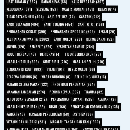
UBAT-UBATAN (1652)
DARAH NIFAS (68)
NAJIS BERDARAH (397)
KEGUGURAN (371)
SELSEMA (152)
MUAL & MUNTAH (451)
KEBAS (614)
TIDAK DATANG HAID (464)
ASID REFLUKS (74)
GASTRIK (212)
SAKIT BELAKANG (494)
SAKIT TULANG (454)
SAKIT OTOT (158)
PENDARAHAN COKLAT (390)
PENDARAHAN SPOTTING (502)
LEBAM (20)
KESIHATAN AM WANITA (2082)
SAKIT MULUT (228)
DERMA DARAH (52)
ANEMIA (120)
SEMBELIT (274)
KESIHATAN RAMBUT (264)
MULUT BERBAU (43)
DEHIDRASI (4)
TIDUR BERDENGKUR (23)
MASALAH TIDUR (306)
CIRIT BIRIT (216)
MASALAH PELUH (210)
BENJOLAN DI KULIT (882)
PITAM (191)
ULSER MULUT (68)
SELSEMA BURUNG (8)
WABAK BUBONIC (8)
PELINDUNG MUKA (16)
KURANG SELERA MAKAN (132)
PROSEDUR PERUBATAN (574)
MAKANAN TAMBAHAN (274)
PENING KEPALA (532)
TRAUMA (32)
KEPUTUSAN SIASATAN (212)
PENERANGAN PENYAKIT (525)
ALAHAN (72)
MASALAH KESUBURAN (36)
BISUL (160)
PENCEGAHAN KORONAVIRUS (138)
KAHAK (248)
MASALAH PENGLIHATAN (58)
ASTHMA (38)
VITAMIN DAN NUTRISI (231)
MASALAH TANGAN DAN KAKI (1503)
SENDAWA (112)
MASALAH BUAH PINGGANG (150)
VAKSIN COVID-19 (1490)