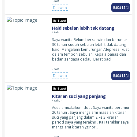
- Sulit
BACA LAGI
Dijawab
Haid Lewat
Haid sebulan lebih tak datang
4 tahun
Saya wanita Belum berkahwin dan berumur
30 tahun sudah sebulan lebih tidak datang
haid. Mengalami kemurungan /depressi kuat
dalam tempoh sebulan. Kepala panas dan
badan sentiasa dedau. Berat bad…
- Sulit
BACA LAGI
Dijawab
Haid Lewat
Kitaran suci yang panjang
4 tahun
Assalamualaikum doc . Saya wanita berumur
20 tahun . Saya mengalami masalah kitaran
suci yang panjang dalam 2 ke 3 kiraran
period saya yang terakhir . Kali terakhir saya
mengalami kitaran yg nor…