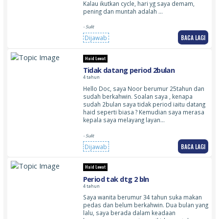
Kalau ikutkan cycle, hari yg saya demam,
pening dan muntah adalah …
- Sulit
BACA LAGI
Dijawab
Haid Lewat
Tidak datang period 2bulan
4 tahun
Hello Doc, saya Noor berumur 25tahun dan
sudah berkahwin. Soalan saya , kenapa
sudah 2bulan saya tidak period iaitu datang
haid seperti biasa ? Kemudian saya merasa
kepala saya melayang layan…
- Sulit
BACA LAGI
Dijawab
Haid Lewat
Period tak dtg 2 bln
4 tahun
Saya wanita berumur 34 tahun suka makan
pedas dan belum berkahwin. Dua bulan yang
lalu, saya berada dalam keadaan