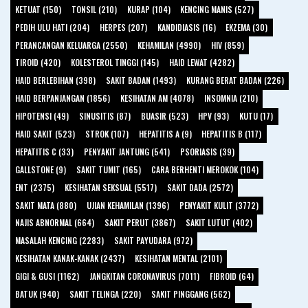
KETUAT (150)
TONSIL (210)
KURAP (104)
KENCING MANIS (527)
PEDIH ULU HATI (204)
HERPES (207)
KANDIDIASIS (16)
EKZEMA (30)
PERANCANGAN KELUARGA (2550)
KEHAMILAN (4990)
HIV (859)
TIROID (420)
KOLESTEROL TINGGI (145)
HAID LEWAT (4282)
HAID BERLEBIHAN (398)
SAKIT BADAN (1493)
KURANG BERAT BADAN (226)
HAID BERPANJANGAN (1856)
KESIHATAN AM (4078)
INSOMNIA (210)
HIPOTENSI (49)
SINUSITIS (87)
BUASIR (523)
HPV (93)
KUTU (17)
HAID SAKIT (523)
STROK (107)
HEPATITIS A (9)
HEPATITIS B (117)
HEPATITIS C (33)
PENYAKIT JANTUNG (541)
PSORIASIS (39)
GALLSTONE (9)
SAKIT TUMIT (165)
CARA BERHENTI MEROKOK (104)
ENT (2375)
KESIHATAN SEKSUAL (5517)
SAKIT DADA (2572)
SAKIT MATA (880)
UJIAN KEHAMILAN (1396)
PENYAKIT KULIT (3772)
NAJIS ABNORMAL (664)
SAKIT PERUT (3867)
SAKIT LUTUT (402)
MASALAH KENCING (2283)
SAKIT PAYUDARA (972)
KESIHATAN KANAK-KANAK (2437)
KESIHATAN MENTAL (2101)
GIGI & GUSI (1162)
JANGKITAN CORONAVIRUS (7011)
FIBROID (64)
BATUK (940)
SAKIT TELINGA (220)
SAKIT PINGGANG (562)