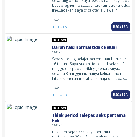
sekarang period saya lewat 3 hari…saya ada
buat pregnent test…tapi tak nampak naik dua
line…adakah saya chcek terlalu awal ?
- Sulit
BACA LAGI
Dijawab
Haid Lewat
Darah haid normal tidak keluar
4 tahun
Saya seorang pelajar perempuan berumur
16 tahun…Saya sudah tidak haid selama 3
minggu daripada tarikh yg seharusnya…
selama 3 minggu ini…hanya keluar lendir
hitam kemerah merahan sahaja dan tidak…
- Sulit
BACA LAGI
Dijawab
Haid Lewat
Tidak period selepas seks pertama
kali
4 tahun
Hi salam sejahtera. Saya berumur
pertengahan 20an. Saya telah melakukan