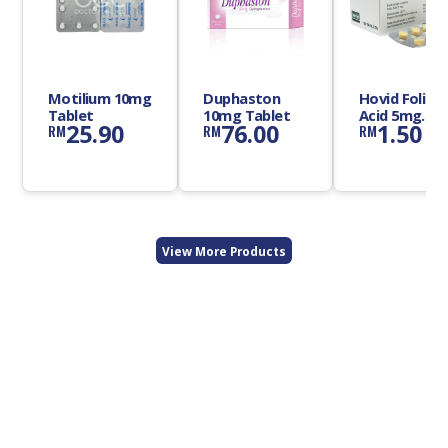
Motilium 10mg
Duphaston
Hovid Folic
Tablet
10mg Tablet
Acid 5mg
25.90
76.00
1.50
RM
RM
RM
Tablet
View More Products