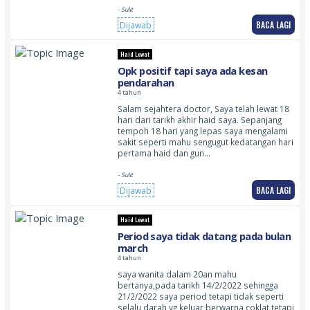
- Sulit
BACA LAGI
Dijawab
Haid Lewat
Opk positif tapi saya ada kesan
pendarahan
4 tahun
Salam sejahtera doctor, Saya telah lewat 18
hari dari tarikh akhir haid saya. Sepanjang
tempoh 18 hari yang lepas saya mengalami
sakit seperti mahu sengugut kedatangan hari
pertama haid dan gun…
- Sulit
BACA LAGI
Dijawab
Haid Lewat
Period saya tidak datang pada bulan
march
4 tahun
saya wanita dalam 20an mahu
bertanya,pada tarikh 14/2/2022 sehingga
21/2/2022 saya period tetapi tidak seperti
selalu darah yg keluar berwarna coklat tetapi