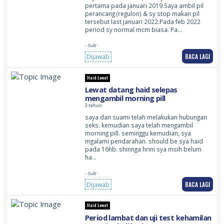
pertama pada januari 2019.Saya ambil pil
perancang (regulon) & sy stop makan pil
tersebut last januari 2022.Pada feb 2022
period sy normal mcm biasa. Pa…
- Sulit
BACA LAGI
Dijawab
Haid Lewat
Lewat datang haid selepas
mengambil morning pill
3 tahun
saya dan suami telah melakukan hubungan
seks. kemudian saya telah mengambil
morning pill. seminggu kemudian, sya
mgalami pendarahan. should be sya haid
pada 16hb. shinnga hrini sya msih belum
ha…
- Sulit
BACA LAGI
Dijawab
Haid Lewat
Period lambat dan uji test kehamilan