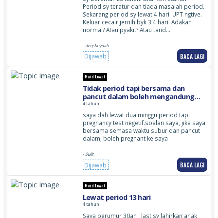
Period sy teratur dan tiada masalah period.
Sekarang period sy lewat 4 hari. UPT ngtive.
Keluar cecair jernih byk 3 4 hari. Adakah
normal? Atau pyakit? Atau tand…
- deqsheydah
BACA LAGI
Dijawab
Haid Lewat
Tidak period tapi bersama dan
pancut dalam boleh mengandung
kah. bersama semasa waktu subur
4 tahun
tapi tidak period
saya dah lewat dua minggu period tapi
pregnancy test negetif.soalan saya, jika saya
bersama semasa waktu subur dan pancut
dalam, boleh pregnant ke saya
- Sulit
BACA LAGI
Dijawab
Haid Lewat
Lewat period 13 hari
4 tahun
Saya berumur 30an , last sy lahirkan anak