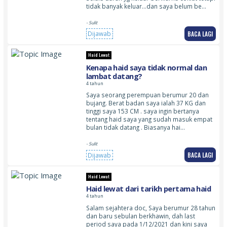
tidak banyak keluar…dan saya belum be…
- Sulit
BACA LAGI
Dijawab
Haid Lewat
Kenapa haid saya tidak normal dan
lambat datang?
4 tahun
Saya seorang perempuan berumur 20 dan
bujang. Berat badan saya ialah 37 KG dan
tinggi saya 153 CM . saya ingin bertanya
tentang haid saya yang sudah masuk empat
bulan tidak datang . Biasanya hai…
- Sulit
BACA LAGI
Dijawab
Haid Lewat
Haid lewat dari tarikh pertama haid
4 tahun
Salam sejahtera doc, Saya berumur 28 tahun
dan baru sebulan berkhawin, dah last
period saya pada 1/12/2021 dan kini saya