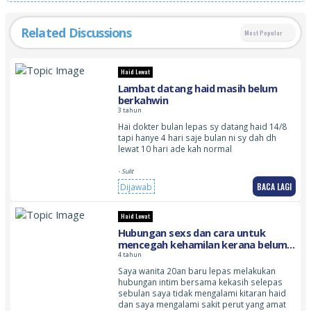
Related Discussions
Most Popular
Haid Lewat
Lambat datang haid masih belum
berkahwin
3 tahun
Hai dokter bulan lepas sy datang haid 14/8
tapi hanye 4 hari saje bulan ni sy dah dh
lewat 10 hari ade kah normal
- Sulit
BACA LAGI
Dijawab
Haid Lewat
Hubungan sexs dan cara untuk
mencegah kehamilan kerana belum
sedia lagi
4 tahun
Saya wanita 20an baru lepas melakukan
hubungan intim bersama kekasih selepas
sebulan saya tidak mengalami kitaran haid
dan saya mengalami sakit perut yang amat