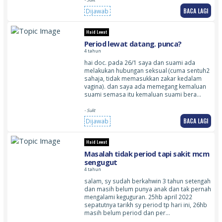
- Sulit
BACA LAGI
Dijawab
Haid Lewat
Period lewat datang. punca?
4 tahun
hai doc. pada 26/1 saya dan suami ada
melakukan hubungan seksual (cuma sentuh2
sahaja, tidak memasukkan zakar kedalam
vagina). dan saya ada memegang kemaluan
suami semasa itu kemaluan suami bera…
- Sulit
BACA LAGI
Dijawab
Haid Lewat
Masalah tidak period tapi sakit mcm
sengugut
4 tahun
salam, sy sudah berkahwin 3 tahun setengah
dan masih belum punya anak dan tak pernah
mengalami keguguran. 25hb april 2022
sepatutnya tarikh sy period tp hari ini, 26hb
masih belum period dan per…