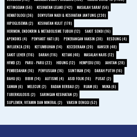
KETINGGIAN (56)
KESIHATAN LELAKI (742)
MASALAH SARAF (56)
HEMATOLOGI (36)
DENYUTAN NADI & KESIHATAN JANTUNG (230)
HIPOGLISEMIA (2)
KESIHATAN KULIT (178)
HORMON, ENDOKRIN & METABOLISME TUBUH (12)
SAKIT SENDI (16)
APENDIKS (4)
PENYAKIT HATI (8)
PENERANGAN VAKSIN (30)
RESDUNG (4)
INFLUENZA (28)
KETUMBUHAN (14)
KECEDERAAN (20)
KANSER (48)
SAKIT LEHER (116)
DARAH (116)
KETIAK (40)
MASALAH NAJIS (12)
HFMD (2)
PARU - PARU (22)
HIDUNG (12)
HEMPEDU (10)
JAHITAN (28)
PEMBEDAHAN (16)
PENYUSUAN (16)
SUNTIKAN (14)
DARAH PUTIH (16)
BAHU (6)
BIBIR (14)
AUTISME (4)
ASID FOLIK (16)
PUSAT (2)
SAWAN (6)
MELECUR (2)
BADAN BERBAU (2)
RUAM (6)
MUKA (6)
TUBERKULOSIS (2)
SARINGAN KESIHATAN (2)
SUPLEMEN, VITAMIN DAN MINERAL (2)
VAKSIN DENGGI (52)