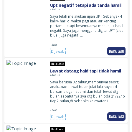
Upt negatif tetapi ada tanda hamil
4 tahun
Saya telah melakukan ujian UPT Sebanyak 4
kali/4 hari di waktu pagi atau air kencing
pertama tetapi kesemuanya menunjuk hasil
negatif. Saya juga mengguna digital UPT (clear
blue) juga negatif. …
- Sulit
BACA LAGI
Dijawab
Haid Lewat
Lewat datang haid tapi tidak hamil
4 tahun
Saya berusia 32 tahun,mempunyai seorg
anak…pada awal bulan julai lalu saya ad
bersama dgan suami,dan telah lewat dtg
bulan,sepatutnya sya dtg bulan pda 21/22hb
tiap2 bulan,di sebabkn kelewatan i…
- Sulit
BACA LAGI
Dijawab
Haid Lewat