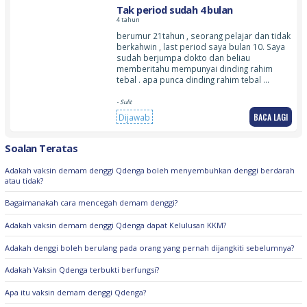
Tak period sudah 4 bulan
4 tahun
berumur 21tahun , seorang pelajar dan tidak
berkahwin , last period saya bulan 10. Saya
sudah berjumpa dokto dan beliau
memberitahu mempunyai dinding rahim
tebal . apa punca dinding rahim tebal …
- Sulit
BACA LAGI
Dijawab
Soalan Teratas
Adakah vaksin demam denggi Qdenga boleh menyembuhkan denggi berdarah
atau tidak?
Bagaimanakah cara mencegah demam denggi?
Adakah vaksin demam denggi Qdenga dapat Kelulusan KKM?
Adakah denggi boleh berulang pada orang yang pernah dijangkiti sebelumnya?
Adakah Vaksin Qdenga terbukti berfungsi?
Apa itu vaksin demam denggi Qdenga?