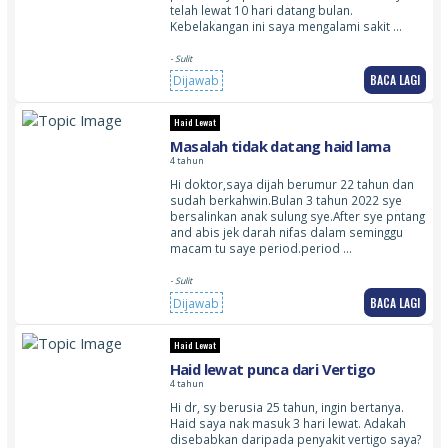
telah lewat 10 hari datang bulan.
Kebelakangan ini saya mengalami sakit …
- Sulit
BACA LAGI
Dijawab
Haid Lewat
Masalah tidak datang haid lama
4 tahun
Hi doktor,saya dijah berumur 22 tahun dan
sudah berkahwin.Bulan 3 tahun 2022 sye
bersalinkan anak sulung sye.After sye pntang
and abis jek darah nifas dalam seminggu
macam tu saye period.period …
- Sulit
BACA LAGI
Dijawab
Haid Lewat
Haid lewat punca dari Vertigo
4 tahun
Hi dr, sy berusia 25 tahun, ingin bertanya.
Haid saya nak masuk 3 hari lewat. Adakah
disebabkan daripada penyakit vertigo saya?