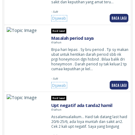
sakit dan keputihan yang amat teru…
- Sulit
BACA LAGI
Dijawab
Haid Lewat
Masalah period saya
4 tahun
Brpa hari lepas . Sy bru period . Tp sy makan
ubat untuk hentikan darah period sbb nk
prgi honeymoon dgn hsbnd . Bilaa balik dri
honeymoon . Darah period sy tak keluar2 tp
cumaa keputihan je kel…
- Sulit
BACA LAGI
Dijawab
Haid Lewat
Upt negatif ada tanda2 hamil
4 tahun
Assalamualaikum… Haid tak datang last haid
20/6-25/6, ada loya muntah dan sakit ari2.
Cek 2 kali upt negatif. Saya yang bingung