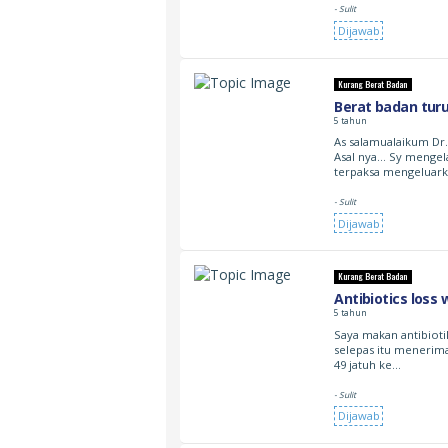
- Sulit
Dijawab
Kurang Berat Badan
Berat badan tu
5 tahun
As salamualaikum Dr
Asal nya… Sy mengel
terpaksa mengeluar
- Sulit
Dijawab
Kurang Berat Badan
Antibiotics loss
5 tahun
Saya makan antibioti
selepas itu menerima 
49 jatuh ke…
- Sulit
Dijawab