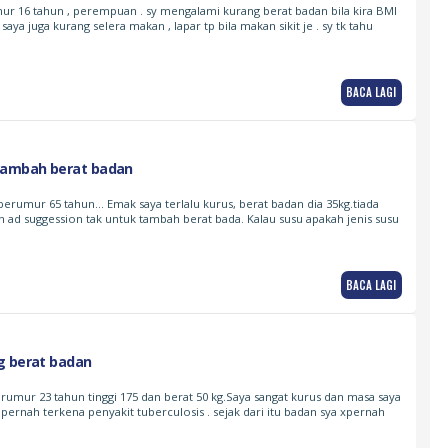
mur 16 tahun , perempuan . sy mengalami kurang berat badan bila kira BMI
a juga kurang selera makan , lapar tp bila makan sikit je . sy tk tahu
BACA LAGI
ambah berat badan
erumur 65 tahun… Emak saya terlalu kurus, berat badan dia 35kg.tiada
th ad suggession tak untuk tambah berat bada. Kalau susu apakah jenis susu
BACA LAGI
g berat badan
erumur 23 tahun tinggi 175 dan berat 50 kg.Saya sangat kurus dan masa saya
pernah terkena penyakit tuberculosis . sejak dari itu badan sya xpernah