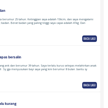
dan
ta berumur 25 tahun. Ketinggian saya adalah 156cm, dan saya mengalami
 badan. Berat badan yang paling tinggi saya capai adalah 41kg. Dan
BACA LAGI
lepas bersalin
ang ank dan berumur 39 tahun. Saya terlalu kurus selepas melahirkan anak
9 . Sy jga menyusukan bayi saya yang kini berumur 8 bulan .bantu sy
BACA LAGI
alu kurang