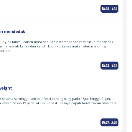
BACA LAGI
run mendedak
… Sy nk tanya…dalam masa sebulan n berat badan rasa turun mendadak…
ami masalah kahak dan kendir kronik… Lepas makan atau minum sy
kan len…
BACA LAGI
 weight
k selama seminggu sebab infeksi kerongkong pada 15jun hingga 21jun,
vaksin covid-19 pada 24 Jun. Pada 4 Jun saya dapati berat badan saya dari
BACA LAGI