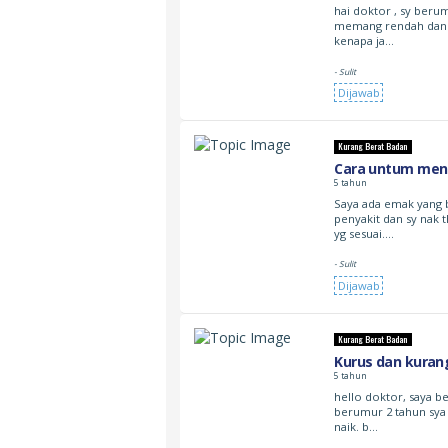
hai doktor , sy beru
memang rendah dan say
kenapa ja…
- Sulit
Dijawab
Kurang Berat Badan
Cara untum men
5 tahun
Saya ada emak yang b
penyakit dan sy nak 
yg sesuai.…
- Sulit
Dijawab
Kurang Berat Badan
Kurus dan kuran
5 tahun
hello doktor, saya b
berumur 2 tahun sya 
naik. b…