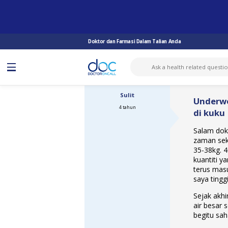
TANYA DOKTOR
KURANG BERAT BADAN
UNDERWEIGHT, CIRIT-BIRIT,KERAP...
Doktor dan Farmasi Dalam Talian Anda
Sulit
Underwe
4 tahun
di kuku
Salam dokt
zaman sek
35-38kg. 
kuantiti 
terus mas
saya tingg
Sejak akhi
air besar 
begitu sah