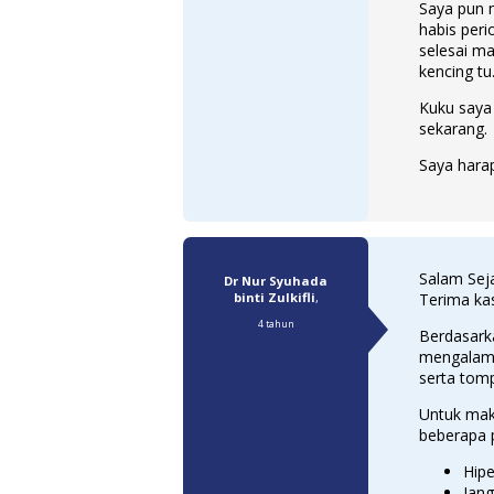
Saya pun 
habis per
selesai ma
kencing tu
Kuku saya 
sekarang.
Saya harap
Salam Sej
Dr Nur Syuhada
binti Zulkifli
,
Terima kas
4 tahun
Berdasark
mengalami 
serta tom
Untuk mak
beberapa p
Hipe
Jang