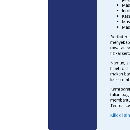
Mas
Into
Kes
Mas
Mas
Berikut m
menyebabk
rawatan se
fizikal sert
Namun, si
hipetiroi
makan ban
kalsium at
Kami saran
talian bag
membantu
Terima kas
Klik di s