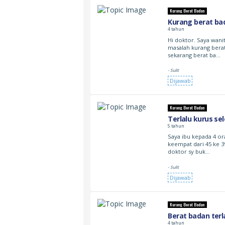
Kurang Berat Badan
Kurang berat ba
4 tahun
Hi doktor. Saya wani
masalah kurang berat
sekarang berat ba…
- Sulit
Dijawab
Kurang Berat Badan
Terlalu kurus se
5 tahun
Saya ibu kepada 4 or
keempat dari 45 ke 3
doktor sy buk…
- Sulit
Dijawab
Kurang Berat Badan
Berat badan terl
4 tahun