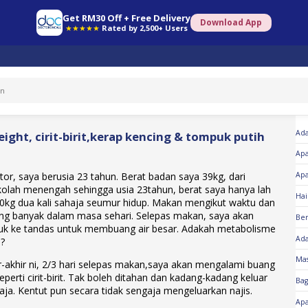
Get RM30 Off + Free Delivery
Download App
★★★★★
Rated by 2,500+ Users
So
Ada
ight, cirit-birit,kerap kencing & tompuk putih
Ap
or, saya berusia 23 tahun. Berat badan saya 39kg, dari
Apa
olah menengah sehingga usia 23tahun, berat saya hanya lah
Hai
40kg dua kali sahaja seumur hidup. Makan mengikut waktu dan
yang banyak dalam masa sehari. Selepas makan, saya akan
Be
uk ke tandas untuk membuang air besar. Adakah metabolisme
Ada
i?
Mas
r-akhir ni, 2/3 hari selepas makan,saya akan mengalami buang
seperti cirit-birit. Tak boleh ditahan dan kadang-kadang keluar
Ba
aja. Kentut pun secara tidak sengaja mengeluarkan najis.
Ap