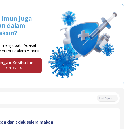
 imun juga
an dalam
aksin?
a mengubati. Adakah
Ketahui dalam 5 minit!
ingan Kesihatan
Dari RM100
Most Popular
dan dan tidak selera makan