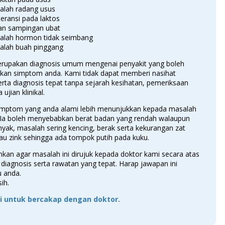
alah radang usus
leransi pada laktos
an sampingan ubat
alah hormon tidak seimbang
alah buah pinggang
erupakan diagnosis umum mengenai penyakit yang boleh
an simptom anda. Kami tidak dapat memberi nasihat
rta diagnosis tepat tanpa sejarah kesihatan, pemeriksaan
a ujian klinikal.
mptom yang anda alami lebih menunjukkan kepada masalah
d. Ia boleh menyebabkan berat badan yang rendah walaupun
yak, masalah sering kencing, berak serta kekurangan zat
au zink sehingga ada tompok putih pada kuku.
kan agar masalah ini dirujuk kepada doktor kami secara atas
i diagnosis serta rawatan yang tepat. Harap jawapan ini
 anda.
ih.
ini untuk bercakap dengan doktor.