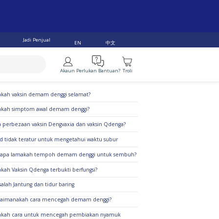
Jadi Penjual
中文
EN
Akaun
Perlukan Bantuan?
Troli
alan Teratas
kah vaksin demam denggi selamat?
akah simptom awal demam denggi?
 perbezaan vaksin Dengvaxia dan vaksin Qdenga?
d tidak teratur untuk mengetahui waktu subur
rapa lamakah tempoh demam denggi untuk sembuh?
kah Vaksin Qdenga terbukti berfungsi?
alah Jantung dan tidur baring
gaimanakah cara mencegah demam denggi?
akah cara untuk mencegah pembiakan nyamuk