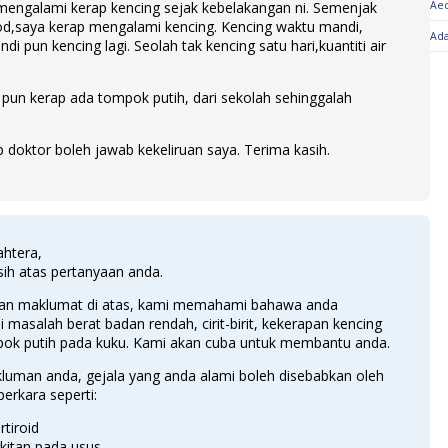
mengalami kerap kencing sejak kebelakangan ni. Semenjak
Aed
iod,saya kerap mengalami kencing. Kencing waktu mandi,
Ada
ndi pun kencing lagi. Seolah tak kencing satu hari,kuantiti air
.
pun kerap ada tompok putih, dari sekolah sehinggalah
 doktor boleh jawab kekeliruan saya. Terima kasih.
ahtera,
ih atas pertanyaan anda.
an maklumat di atas, kami memahami bahawa anda
masalah berat badan rendah, cirit-birit, kekerapan kencing
pok putih pada kuku. Kami akan cuba untuk membantu anda.
luman anda, gejala yang anda alami boleh disebabkan oleh
erkara seperti:
rtiroid
kitan pada usus