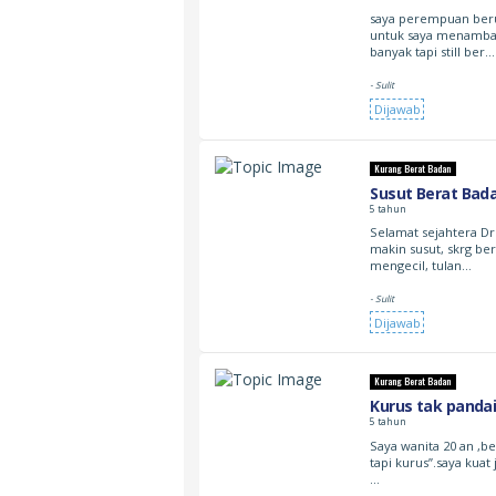
saya perempuan berum
untuk saya menambah
banyak tapi still ber…
- Sulit
Dijawab
Kurang Berat Badan
Susut Berat Bad
5 tahun
Selamat sejahtera Dr
makin susut, skrg be
mengecil, tulan…
- Sulit
Dijawab
Kurang Berat Badan
Kurus tak panda
5 tahun
Saya wanita 20 an ,ber
tapi kurus”.saya kuat
…