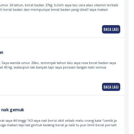
ur 24 tahun, berat badan 37kg. boleh saya tau cara atau vitamin terbaik
 berat badan dan mempunyai berat badan yang ideal? saya makan
BACA LAGI
an
. Saya wanita umur 20an, semenjak tahun lalu saya rasa berat badan saya
rat 40 kg, walaupun tak banyak tapi saya perasan tangan kaki semua
BACA LAGI
i nak gemuk
at saya 44 tinggi 163 saya nak berisi sikit sebab malu orang kata “cantik ja
 juga makan tapi tak gemuk kadang berat ja naik tu pun limit berat pernah