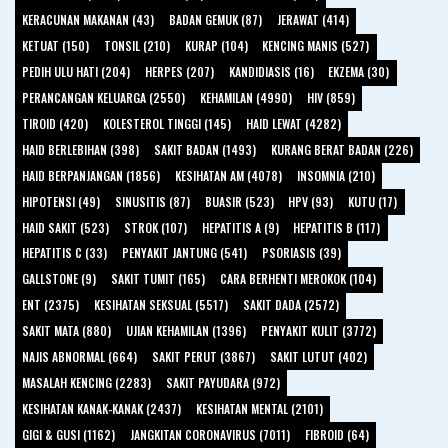
KERACUNAN MAKANAN (43)
BADAN GEMUK (87)
JERAWAT (414)
KETUAT (150)
TONSIL (210)
KURAP (104)
KENCING MANIS (527)
PEDIH ULU HATI (204)
HERPES (207)
KANDIDIASIS (16)
EKZEMA (30)
PERANCANGAN KELUARGA (2550)
KEHAMILAN (4990)
HIV (859)
TIROID (420)
KOLESTEROL TINGGI (145)
HAID LEWAT (4282)
HAID BERLEBIHAN (398)
SAKIT BADAN (1493)
KURANG BERAT BADAN (226)
HAID BERPANJANGAN (1856)
KESIHATAN AM (4078)
INSOMNIA (210)
HIPOTENSI (49)
SINUSITIS (87)
BUASIR (523)
HPV (93)
KUTU (17)
HAID SAKIT (523)
STROK (107)
HEPATITIS A (9)
HEPATITIS B (117)
HEPATITIS C (33)
PENYAKIT JANTUNG (541)
PSORIASIS (39)
GALLSTONE (9)
SAKIT TUMIT (165)
CARA BERHENTI MEROKOK (104)
ENT (2375)
KESIHATAN SEKSUAL (5517)
SAKIT DADA (2572)
SAKIT MATA (880)
UJIAN KEHAMILAN (1396)
PENYAKIT KULIT (3772)
NAJIS ABNORMAL (664)
SAKIT PERUT (3867)
SAKIT LUTUT (402)
MASALAH KENCING (2283)
SAKIT PAYUDARA (972)
KESIHATAN KANAK-KANAK (2437)
KESIHATAN MENTAL (2101)
GIGI & GUSI (1162)
JANGKITAN CORONAVIRUS (7011)
FIBROID (64)