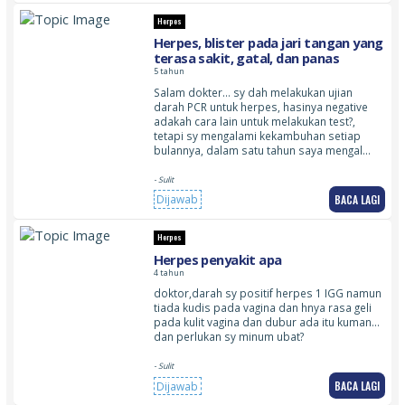
Herpes
Herpes, blister pada jari tangan yang
terasa sakit, gatal, dan panas
5 tahun
Salam dokter… sy dah melakukan ujian
darah PCR untuk herpes, hasinya negative
adakah cara lain untuk melakukan test?,
tetapi sy mengalami kekambuhan setiap
bulannya, dalam satu tahun saya mengal…
- Sulit
BACA LAGI
Dijawab
Herpes
Herpes penyakit apa
4 tahun
doktor,darah sy positif herpes 1 IGG namun
tiada kudis pada vagina dan hnya rasa geli
pada kulit vagina dan dubur ada itu kuman…
dan perlukan sy minum ubat?
- Sulit
BACA LAGI
Dijawab