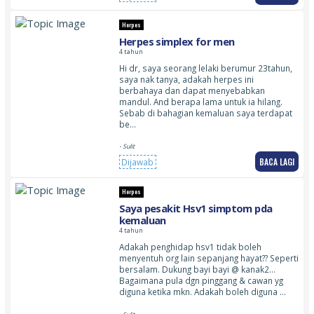
Herpes
Herpes simplex for men
4 tahun
Hi dr, saya seorang lelaki berumur 23tahun,
saya nak tanya, adakah herpes ini
berbahaya dan dapat menyebabkan
mandul. And berapa lama untuk ia hilang.
Sebab di bahagian kemaluan saya terdapat
be…
- Sulit
BACA LAGI
Dijawab
Herpes
Saya pesakit Hsv1 simptom pda
kemaluan
4 tahun
Adakah penghidap hsv1 tidak boleh
menyentuh org lain sepanjang hayat?? Seperti
bersalam. Dukung bayi bayi @ kanak2…
Bagaimana pula dgn pinggang & cawan yg
diguna ketika mkn. Adakah boleh diguna …