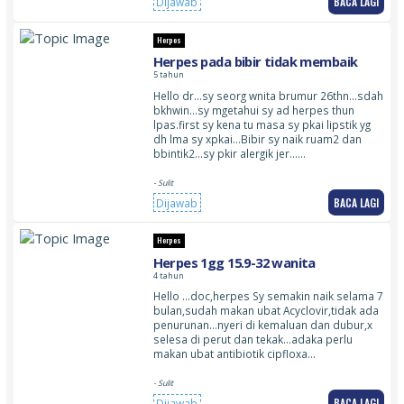
BACA LAGI
Dijawab
Herpes
Herpes pada bibir tidak membaik
5 tahun
Hello dr…sy seorg wnita brumur 26thn…sdah
bkhwin…sy mgetahui sy ad herpes thun
lpas.first sy kena tu masa sy pkai lipstik yg
dh lma sy xpkai…Bibir sy naik ruam2 dan
bbintik2…sy pkir alergik jer……
- Sulit
BACA LAGI
Dijawab
Herpes
Herpes 1gg 15.9-32 wanita
4 tahun
Hello …doc,herpes Sy semakin naik selama 7
bulan,sudah makan ubat Acyclovir,tidak ada
penurunan…nyeri di kemaluan dan dubur,x
selesa di perut dan tekak…adaka perlu
makan ubat antibiotik cipfloxa…
- Sulit
BACA LAGI
Dijawab