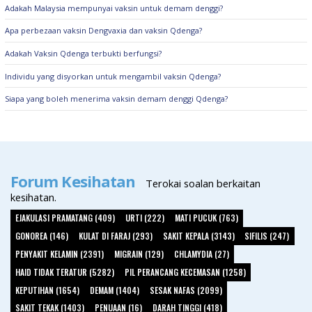
Adakah Malaysia mempunyai vaksin untuk demam denggi?
Apa perbezaan vaksin Dengvaxia dan vaksin Qdenga?
Adakah Vaksin Qdenga terbukti berfungsi?
Individu yang disyorkan untuk mengambil vaksin Qdenga?
Siapa yang boleh menerima vaksin demam denggi Qdenga?
Forum Kesihatan
Terokai soalan berkaitan
kesihatan.
EJAKULASI PRAMATANG (409)
URTI (222)
MATI PUCUK (763)
GONOREA (146)
KULAT DI FARAJ (293)
SAKIT KEPALA (3143)
SIFILIS (247)
PENYAKIT KELAMIN (2391)
MIGRAIN (129)
CHLAMYDIA (27)
HAID TIDAK TERATUR (5282)
PIL PERANCANG KECEMASAN (1258)
KEPUTIHAN (1654)
DEMAM (1404)
SESAK NAFAS (2099)
SAKIT TEKAK (1403)
PENUAAN (16)
DARAH TINGGI (418)