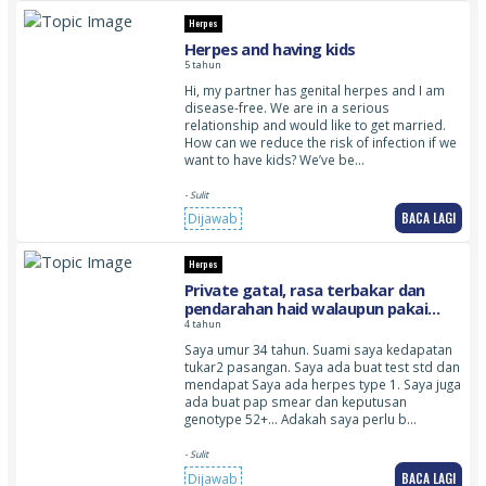
Herpes
Herpes and having kids
5 tahun
Hi, my partner has genital herpes and I am
disease-free. We are in a serious
relationship and would like to get married.
How can we reduce the risk of infection if we
want to have kids? We’ve be…
- Sulit
BACA LAGI
Dijawab
Herpes
Private gatal, rasa terbakar dan
pendarahan haid walaupun pakai
implan. Darah jenis berpasir
4 tahun
Saya umur 34 tahun. Suami saya kedapatan
tukar2 pasangan. Saya ada buat test std dan
mendapat Saya ada herpes type 1. Saya juga
ada buat pap smear dan keputusan
genotype 52+… Adakah saya perlu b…
- Sulit
BACA LAGI
Dijawab