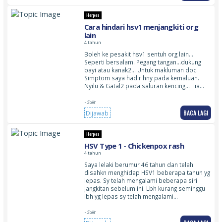
Herpes
Cara hindari hsv1 menjangkiti org
lain
4 tahun
Boleh ke pesakit hsv1 sentuh org lain…
Seperti bersalam. Pegang tangan…dukung
bayi atau kanak2… Untuk makluman doc.
Simptom saya hadir hny pada kemaluan.
Nyilu & Gatal2 pada saluran kencing… Tia…
- Sulit
BACA LAGI
Dijawab
Herpes
HSV Type 1 - Chickenpox rash
4 tahun
Saya lelaki berumur 46 tahun dan telah
disahkn menghidap HSV1 beberapa tahun yg
lepas. Sy telah mengalami beberapa siri
jangkitan sebelum ini. Lbh kurang seminggu
lbh yg lepas sy telah mengalami…
- Sulit