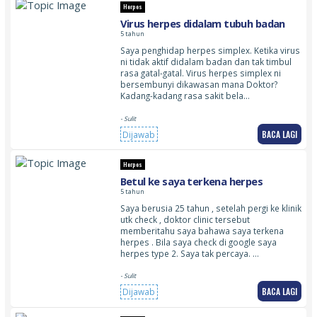
Herpes
Virus herpes didalam tubuh badan
5 tahun
Saya penghidap herpes simplex. Ketika virus
ni tidak aktif didalam badan dan tak timbul
rasa gatal-gatal. Virus herpes simplex ni
bersembunyi dikawasan mana Doktor?
Kadang-kadang rasa sakit bela…
- Sulit
BACA LAGI
Dijawab
Herpes
Betul ke saya terkena herpes
5 tahun
Saya berusia 25 tahun , setelah pergi ke klinik
utk check , doktor clinic tersebut
memberitahu saya bahawa saya terkena
herpes . Bila saya check di google saya
herpes type 2. Saya tak percaya. …
- Sulit
BACA LAGI
Dijawab