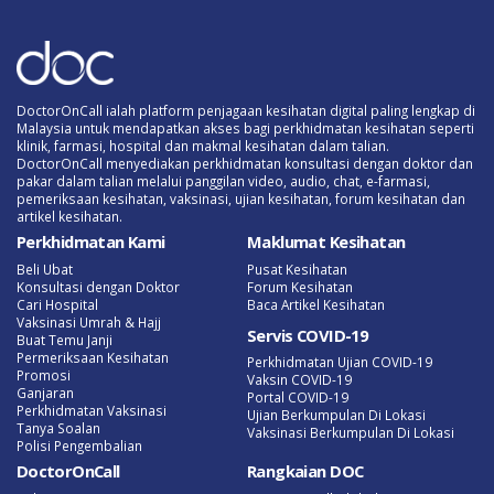
DoctorOnCall ialah platform penjagaan kesihatan digital paling lengkap di
Malaysia untuk mendapatkan akses bagi perkhidmatan kesihatan seperti
klinik, farmasi, hospital dan makmal kesihatan dalam talian.
DoctorOnCall menyediakan perkhidmatan konsultasi dengan doktor dan
pakar dalam talian melalui panggilan video, audio, chat, e-farmasi,
pemeriksaan kesihatan, vaksinasi, ujian kesihatan, forum kesihatan dan
artikel kesihatan.
Perkhidmatan Kami
Maklumat Kesihatan
Beli Ubat
Pusat Kesihatan
Konsultasi dengan Doktor
Forum Kesihatan
Cari Hospital
Baca Artikel Kesihatan
Vaksinasi Umrah & Hajj
Servis COVID-19
Buat Temu Janji
Permeriksaan Kesihatan
Perkhidmatan Ujian COVID-19
Promosi
Vaksin COVID-19
Ganjaran
Portal COVID-19
Perkhidmatan Vaksinasi
Ujian Berkumpulan Di Lokasi
Tanya Soalan
Vaksinasi Berkumpulan Di Lokasi
Polisi Pengembalian
DoctorOnCall
Rangkaian DOC