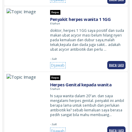
Herpes
Penyakit herpes wanita 1 1GG
4 tahun
doktor, herpes 1 1GG saya positif dan suda
makan ubat acycvr masi belum hilang nyeri
pada kemaluan dan dubur saya,malah
tekak,kepala dan dada juga sakit… adakah
ubat acycvr antibiotik dan perlu …
- Sulit
BACA LAGI
Dijawab
Herpes
Herpes Genital kepada wanita
5 tahun
hi saya wanita dalam 20’'an. dan saya
mengalami herpes genital. penyakit ini ambil
berapa lama untuk sembuh dan perlukan
antibiotik ke? sebab kemaluan saya berasa
pedih sangat bila mahu membuang…
- Sulit
BACA LAGI
Dijawab