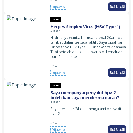
- Sulit
BACA LAGI
Dijawab
Herpes
Herpes Simplex Virus (HSV Type 1)
5 tahun
Hi dr, saya wanita berusaha awal 20an , dan
terlibat dalam seksual aktif . Saya disahkan
Dr positive HSV Type 1 , Dr cakap tak bahaya
Tapi setelah ada genital warts di kemaluan
baru2 ini dan te…
- Sulit
BACA LAGI
Dijawab
Herpes
Saya mempunyai penyakit hpv-2
boleh kan saya menderma darah?
4 tahun
Saya berumur 24 dan mengalami penyakit
hvp-2
- Sulit
BACA LAGI
Dijawab