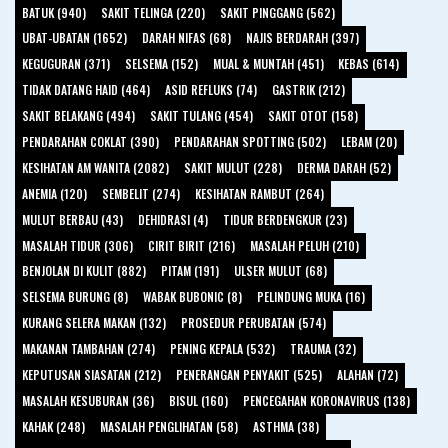
BATUK (940)
SAKIT TELINGA (220)
SAKIT PINGGANG (562)
UBAT-UBATAN (1652)
DARAH NIFAS (68)
NAJIS BERDARAH (397)
KEGUGURAN (371)
SELSEMA (152)
MUAL & MUNTAH (451)
KEBAS (614)
TIDAK DATANG HAID (464)
ASID REFLUKS (74)
GASTRIK (212)
SAKIT BELAKANG (494)
SAKIT TULANG (454)
SAKIT OTOT (158)
PENDARAHAN COKLAT (390)
PENDARAHAN SPOTTING (502)
LEBAM (20)
KESIHATAN AM WANITA (2082)
SAKIT MULUT (228)
DERMA DARAH (52)
ANEMIA (120)
SEMBELIT (274)
KESIHATAN RAMBUT (264)
MULUT BERBAU (43)
DEHIDRASI (4)
TIDUR BERDENGKUR (23)
MASALAH TIDUR (306)
CIRIT BIRIT (216)
MASALAH PELUH (210)
BENJOLAN DI KULIT (882)
PITAM (191)
ULSER MULUT (68)
SELSEMA BURUNG (8)
WABAK BUBONIC (8)
PELINDUNG MUKA (16)
KURANG SELERA MAKAN (132)
PROSEDUR PERUBATAN (574)
MAKANAN TAMBAHAN (274)
PENING KEPALA (532)
TRAUMA (32)
KEPUTUSAN SIASATAN (212)
PENERANGAN PENYAKIT (525)
ALAHAN (72)
MASALAH KESUBURAN (36)
BISUL (160)
PENCEGAHAN KORONAVIRUS (138)
KAHAK (248)
MASALAH PENGLIHATAN (58)
ASTHMA (38)