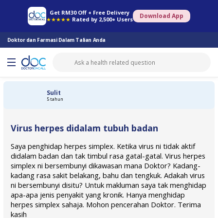
Farmasi Online
Konsult Doktor
Saringan Kesihatan
Konsult Pakar
Get RM30 Off + Free Delivery
Download App
★★★★★
Rated by 2,500+ Users
Doktor dan Farmasi Dalam Talian Anda
Sulit
5 tahun
Virus herpes didalam tubuh badan
Saya penghidap herpes simplex. Ketika virus ni tidak aktif
didalam badan dan tak timbul rasa gatal-gatal. Virus herpes
simplex ni bersembunyi dikawasan mana Doktor? Kadang-
kadang rasa sakit belakang, bahu dan tengkuk. Adakah virus
ni bersembunyi disitu? Untuk makluman saya tak menghidap
apa-apa jenis penyakit yang kronik. Hanya menghidap
herpes simplex sahaja. Mohon pencerahan Doktor. Terima
kasih