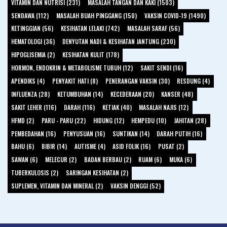
VITAMIN DAN NUTRISI (231)
MASALAH TANGAN DAN KAKI (1503)
SENDAWA (112)
MASALAH BUAH PINGGANG (150)
VAKSIN COVID-19 (1490)
KETINGGIAN (56)
KESIHATAN LELAKI (742)
MASALAH SARAF (56)
HEMATOLOGI (36)
DENYUTAN NADI & KESIHATAN JANTUNG (230)
HIPOGLISEMIA (2)
KESIHATAN KULIT (178)
HORMON, ENDOKRIN & METABOLISME TUBUH (12)
SAKIT SENDI (16)
APENDIKS (4)
PENYAKIT HATI (8)
PENERANGAN VAKSIN (30)
RESDUNG (4)
INFLUENZA (28)
KETUMBUHAN (14)
KECEDERAAN (20)
KANSER (48)
SAKIT LEHER (116)
DARAH (116)
KETIAK (40)
MASALAH NAJIS (12)
HFMD (2)
PARU - PARU (22)
HIDUNG (12)
HEMPEDU (10)
JAHITAN (28)
PEMBEDAHAN (16)
PENYUSUAN (16)
SUNTIKAN (14)
DARAH PUTIH (16)
BAHU (6)
BIBIR (14)
AUTISME (4)
ASID FOLIK (16)
PUSAT (2)
SAWAN (6)
MELECUR (2)
BADAN BERBAU (2)
RUAM (6)
MUKA (6)
TUBERKULOSIS (2)
SARINGAN KESIHATAN (2)
SUPLEMEN, VITAMIN DAN MINERAL (2)
VAKSIN DENGGI (52)