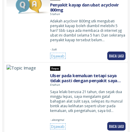
Penyakit kayap dan ubat acyclovir
800mg
5 tahun
Adakah acyclovir 800mg utk mengubati
penyakit kayap boleh diambil melebihi 5
hari? Sbb saya ada membaca di internet yg
ubat ini diambil selama 5 hari. Dan sekiranya
penyakit kayap tersebut belum…
- Sulit
BACA LAGI
Dijawab
Herpes
Ulser pada kemaluan tetapi saya
tidak pasti dengan penyakit saya
hadapi, harap doktor dapat
4 tahun
membantu saya membuat
Saya lelaki berusia 21 tahun, dan sejak dua
persediaan sebelum bertemu pakar
minggu lepas, saya mengalami gatal
bahagian alat sulit saya, selepas itu muncul
bintik atau kelihatan seperti ulser pada
kemaluan, utk pengetahuan, saya tid…
- aleongmai
BACA LAGI
Dijawab