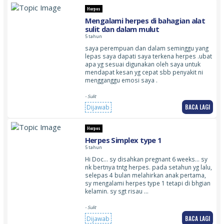
Herpes
Mengalami herpes di bahagian alat
sulit dan dalam mulut
5 tahun
saya perempuan dan dalam seminggu yang
lepas saya dapati saya terkena herpes .ubat
apa yg sesuai digunakan oleh saya untuk
mendapat kesan yg cepat sbb penyakit ni
mengganggu emosi saya .
- Sulit
BACA LAGI
Dijawab
Herpes
Herpes Simplex type 1
5 tahun
Hi Doc… sy disahkan pregnant 6 weeks… sy
nk bertnya tntg herpes. pada setahun yg lalu,
selepas 4 bulan melahirkan anak pertama,
sy mengalami herpes type 1 tetapi di bhgian
kelamin. sy sgt risau …
- Sulit
BACA LAGI
Dijawab