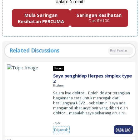
dalam 5 minit!
Mula Saringan
Saringan Kesihatan
Kesihatan PERCUMA
Dari RM100
Related Discussions
Most Popular
Herpes
Saya penghidap Herpes simplex type
2
5 tahun
Salam hye doktor… Boleh doktor terangkan
bagaimana cara untuk mencegah dari
berulangnya HSV2… sebelum ni saya ada
mengambil ubat acyclovir yang diberi oleh
doktor… masalah saya sekarang virus ni…
- Sulit
BACA LAGI
Dijawab