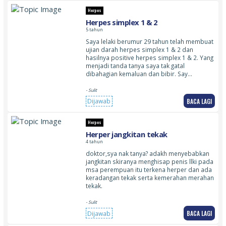
Herpes
Herpes simplex 1 & 2
5 tahun
Saya lelaki berumur 29 tahun telah membuat
ujian darah herpes simplex 1 & 2 dan
hasilnya positive herpes simplex 1 & 2. Yang
menjadi tanda tanya saya tak gatal
dibahagian kemaluan dan bibir. Say…
- Sulit
BACA LAGI
Dijawab
Herpes
Herper jangkitan tekak
4 tahun
doktor,sya nak tanya? adakh menyebabkan
jangkitan skiranya menghisap penis llki pada
msa perempuan itu terkena herper dan ada
keradangan tekak serta kemerahan merahan
tekak.
- Sulit
BACA LAGI
Dijawab