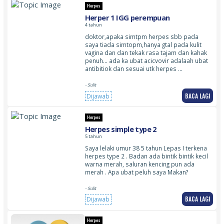
Herpes
Herper 1 IGG perempuan
4 tahun
doktor,apaka simtpm herpes sbb pada
saya tiada simtopm,hanya gtal pada kulit
vagina dan dan tekak rasa tajam dan kahak
penuh… ada ka ubat acicvovir adalaah ubat
antibitiok dan sesuai utk herpes …
- Sulit
BACA LAGI
Dijawab
Herpes
Herpes simple type 2
5 tahun
Saya lelaki umur 38 5 tahun Lepas I terkena
herpes type 2 . Badan ada bintik bintik kecil
warna merah, saluran kencing pun ada
merah . Apa ubat peluh saya Makan?
- Sulit
BACA LAGI
Dijawab
Herpes