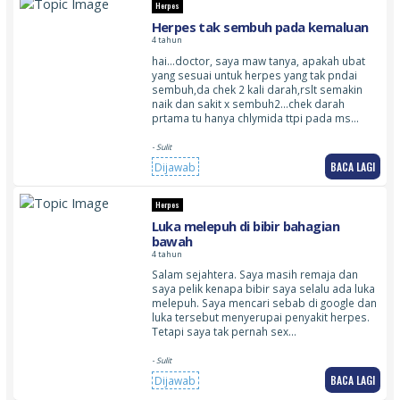
Herpes
Herpes tak sembuh pada kemaluan
4 tahun
hai…doctor, saya maw tanya, apakah ubat
yang sesuai untuk herpes yang tak pndai
sembuh,da chek 2 kali darah,rslt semakin
naik dan sakit x sembuh2…chek darah
prtama tu hanya chlymida ttpi pada ms…
- Sulit
BACA LAGI
Dijawab
Herpes
Luka melepuh di bibir bahagian
bawah
4 tahun
Salam sejahtera. Saya masih remaja dan
saya pelik kenapa bibir saya selalu ada luka
melepuh. Saya mencari sebab di google dan
luka tersebut menyerupai penyakit herpes.
Tetapi saya tak pernah sex…
- Sulit
BACA LAGI
Dijawab