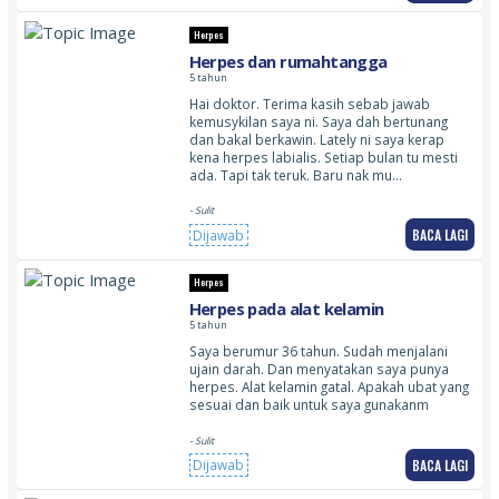
Herpes
Herpes dan rumahtangga
5 tahun
Hai doktor. Terima kasih sebab jawab
kemusykilan saya ni. Saya dah bertunang
dan bakal berkawin. Lately ni saya kerap
kena herpes labialis. Setiap bulan tu mesti
ada. Tapi tak teruk. Baru nak mu…
- Sulit
BACA LAGI
Dijawab
Herpes
Herpes pada alat kelamin
5 tahun
Saya berumur 36 tahun. Sudah menjalani
ujain darah. Dan menyatakan saya punya
herpes. Alat kelamin gatal. Apakah ubat yang
sesuai dan baik untuk saya gunakanm
- Sulit
BACA LAGI
Dijawab