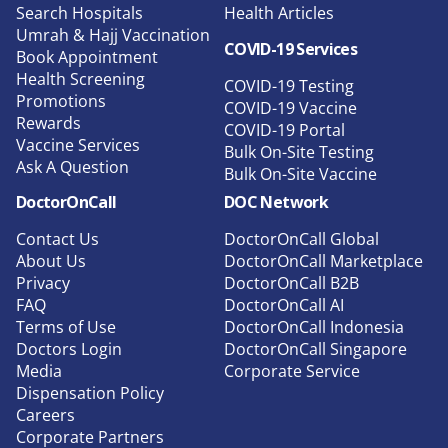
Search Hospitals
Health Articles
Umrah & Hajj Vaccination
COVID-19 Services
Book Appointment
Health Screening
COVID-19 Testing
Promotions
COVID-19 Vaccine
Rewards
COVID-19 Portal
Vaccine Services
Bulk On-Site Testing
Ask A Question
Bulk On-Site Vaccine
DoctorOnCall
DOC Network
Contact Us
DoctorOnCall Global
About Us
DoctorOnCall Marketplace
Privacy
DoctorOnCall B2B
FAQ
DoctorOnCall AI
Terms of Use
DoctorOnCall Indonesia
Doctors Login
DoctorOnCall Singapore
Media
Corporate Service
Dispensation Policy
Careers
Corporate Partners