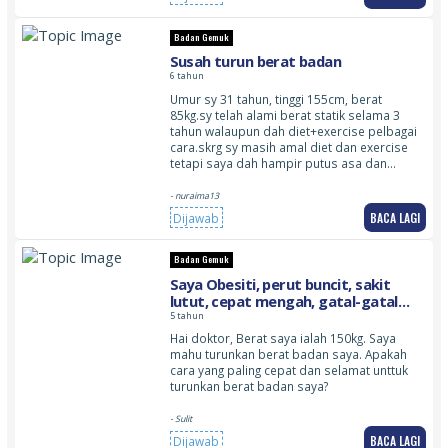
Badan Gemuk
Susah turun berat badan
6 tahun
Umur sy 31 tahun, tinggi 155cm, berat
85kg.sy telah alami berat statik selama 3
tahun walaupun dah diet+exercise pelbagai
cara.skrg sy masih amal diet dan exercise
tetapi saya dah hampir putus asa dan…
- nuraima13
BACA LAGI
Dijawab
Badan Gemuk
Saya Obesiti, perut buncit, sakit
lutut, cepat mengah, gatal-gatal
badan, eczema, cellulitis
5 tahun
Hai doktor, Berat saya ialah 150kg. Saya
mahu turunkan berat badan saya. Apakah
cara yang paling cepat dan selamat unttuk
turunkan berat badan saya?
- Sulit
BACA LAGI
Dijawab