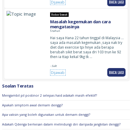
BACA LAGI
Dijawab
Badan Gemuk
Masalah kegemukan dan cara
mengatasinya
5 tahun
Hai saya Hana 22 tahun tinggal di Malaysia …
saya ada masalah kegemukan ,saya nak try
diet dan exercise tpi hnye ada berapa
berubah sikit berat saya dri 103 trun ke 92
then ia ttap kekal 9kg tk …
- Sulit
BACA LAGI
Dijawab
Soalan Teratas
Mengambil pil postinor 2 selepas haid adakah masih efektif?
Apakah simptom awal demam denggi?
Apa vaksin yang boleh digunakan untuk demam denggi?
Adakah Qdenga berkesan dalam melindungi diri daripada jangkitan denggi?