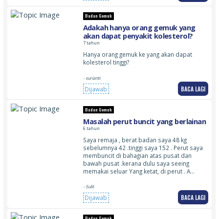
Badan Gemuk
Adakah hanya orang gemuk yang
akan dapat penyakit kolesterol?
7 tahun
Hanya orang gemuk ke yang akan dapat
kolesterol tinggi?
- surianti
BACA LAGI
Dijawab
Badan Gemuk
Masalah perut buncit yang berlainan
6 tahun
Saya remaja , berat badan saya 48 kg
sebelumnya 42 .tinggi saya 152 . Perut saya
membuncit di bahagian atas pusat dan
bawah pusat .kerana dulu saya seeing
memakai seluar Yang ketat, di perut . A…
- Sulit
BACA LAGI
Dijawab
Badan Gemuk