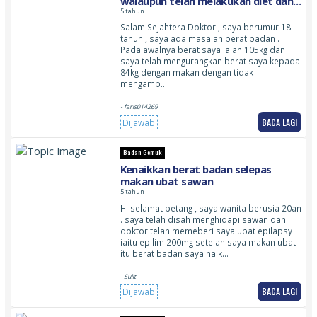
walaupun telah melakukan diet dan
senaman
5 tahun
Salam Sejahtera Doktor , saya berumur 18
tahun , saya ada masalah berat badan .
Pada awalnya berat saya ialah 105kg dan
saya telah mengurangkan berat saya kepada
84kg dengan makan dengan tidak
mengamb…
- faris014269
BACA LAGI
Dijawab
Badan Gemuk
Kenaikkan berat badan selepas
makan ubat sawan
5 tahun
Hi selamat petang , saya wanita berusia 20an
. saya telah disah menghidapi sawan dan
doktor telah memeberi saya ubat epilapsy
iaitu epilim 200mg setelah saya makan ubat
itu berat badan saya naik…
- Sulit
BACA LAGI
Dijawab