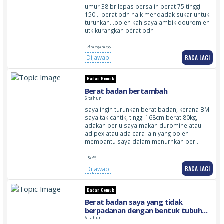
umur 38 br lepas bersalin berat 75 tinggi
150… berat bdn naik mendadak sukar untuk
turunkan…boleh kah saya ambik douromien
utk kurangkan bérat bdn
- Anonymous
BACA LAGI
Dijawab
Badan Gemuk
Berat badan bertambah
6 tahun
saya ingin turunkan berat badan, kerana BMI
saya tak cantik, tinggi 168cm berat 80kg,
adakah perlu saya makan duromine atau
adipex atau ada cara lain yang boleh
membantu saya dalam menurnkan ber…
- Sulit
BACA LAGI
Dijawab
Badan Gemuk
Berat badan saya yang tidak
berpadanan dengan bentuk tubuh
saya
6 tahun