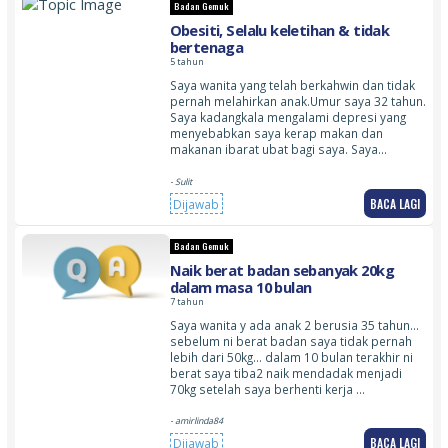
Badan Gemuk
Obesiti, Selalu keletihan & tidak
bertenaga
5 tahun
Saya wanita yang telah berkahwin dan tidak
pernah melahirkan anak.Umur saya 32 tahun.
Saya kadangkala mengalami depresi yang
menyebabkan saya kerap makan dan
makanan ibarat ubat bagi saya. Saya…
- Sulit
BACA LAGI
Dijawab
Badan Gemuk
Naik berat badan sebanyak 20kg
dalam masa 10 bulan
7 tahun
Saya wanita y ada anak 2 berusia 35 tahun…
sebelum ni berat badan saya tidak pernah
lebih dari 50kg… dalam 10 bulan terakhir ni
berat saya tiba2 naik mendadak menjadi
70kg setelah saya berhenti kerja …
- amirlinda84
BACA LAGI
Dijawab