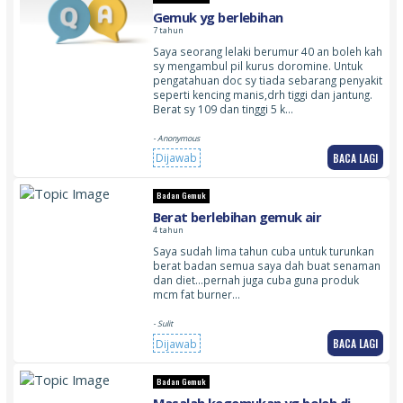
Gemuk yg berlebihan
7 tahun
Saya seorang lelaki berumur 40 an boleh kah
sy mengambul pil kurus doromine. Untuk
pengatahuan doc sy tiada sebarang penyakit
seperti kencing manis,drh tiggi dan jantung.
Berat sy 109 dan tinggi 5 k…
- Anonymous
BACA LAGI
Dijawab
Badan Gemuk
Berat berlebihan gemuk air
4 tahun
Saya sudah lima tahun cuba untuk turunkan
berat badan semua saya dah buat senaman
dan diet…pernah juga cuba guna produk
mcm fat burner…
- Sulit
BACA LAGI
Dijawab
Badan Gemuk
Masalah kegemukan yg boleh di