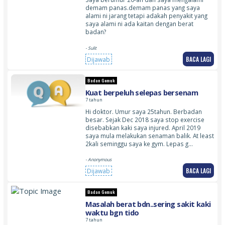
demam panas.demam panas yang saya
alami ni jarang tetapi adakah penyakit yang
saya alami ni ada kaitan dengan berat
badan?
- Sulit
BACA LAGI
Dijawab
Badan Gemuk
Kuat berpeluh selepas bersenam
7 tahun
Hi doktor. Umur saya 25tahun. Berbadan
besar. Sejak Dec 2018 saya stop exercise
disebabkan kaki saya injured. April 2019
saya mula melakukan senaman balik. At least
2kali seminggu saya ke gym. Lepas g…
- Anonymous
BACA LAGI
Dijawab
Badan Gemuk
Masalah berat bdn..sering sakit kaki
waktu bgn tido
7 tahun