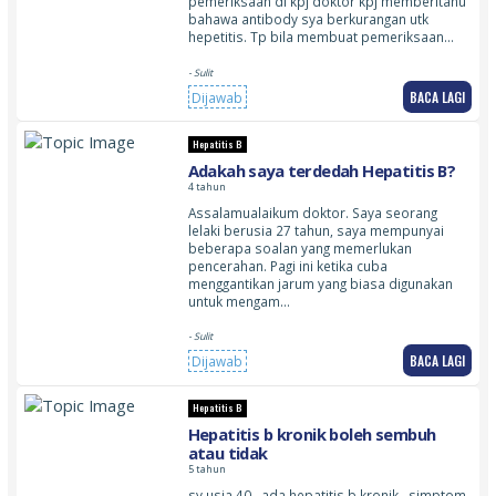
pemeriksaan di kpj doktor kpj memberitahu
bahawa antibody sya berkurangan utk
hepetitis. Tp bila membuat pemeriksaan…
- Sulit
BACA LAGI
Dijawab
Hepatitis B
Adakah saya terdedah Hepatitis B?
4 tahun
Assalamualaikum doktor. Saya seorang
lelaki berusia 27 tahun, saya mempunyai
beberapa soalan yang memerlukan
pencerahan. Pagi ini ketika cuba
menggantikan jarum yang biasa digunakan
untuk mengam…
- Sulit
BACA LAGI
Dijawab
Hepatitis B
Hepatitis b kronik boleh sembuh
atau tidak
5 tahun
sy usia 40…ada hepatitis b kronik…simptom