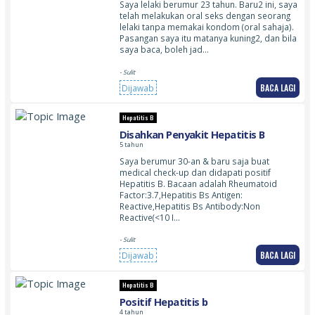
Saya lelaki berumur 23 tahun. Baru2 ini, saya
telah melakukan oral seks dengan seorang
lelaki tanpa memakai kondom (oral sahaja).
Pasangan saya itu matanya kuning2, dan bila
saya baca, boleh jad…
- Sulit
BACA LAGI
Dijawab
Hepatitis B
Disahkan Penyakit Hepatitis B
5 tahun
Saya berumur 30-an & baru saja buat
medical check-up dan didapati positif
Hepatitis B. Bacaan adalah Rheumatoid
Factor:3.7,Hepatitis Bs Antigen:
Reactive,Hepatitis Bs Antibody:Non
Reactive(<10 I…
- Sulit
BACA LAGI
Dijawab
Hepatitis B
Positif Hepatitis b
4 tahun