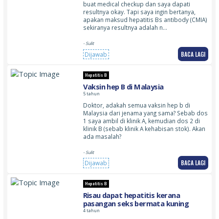
buat medical checkup dan saya dapati
resultnya okay. Tapi saya ingin bertanya,
apakan maksud hepatitis Bs antibody (CMIA)
sekiranya resultnya adalah n…
- Sulit
BACA LAGI
Dijawab
Hepatitis B
Vaksin hep B di Malaysia
5 tahun
Doktor, adakah semua vaksin hep b di
Malaysia dari jenama yang sama? Sebab dos
1 saya ambil di klinik A, kemudian dos 2 di
klinik B (sebab klinik A kehabisan stok). Akan
ada masalah?
- Sulit
BACA LAGI
Dijawab
Hepatitis B
Risau dapat hepatitis kerana
pasangan seks bermata kuning
4 tahun