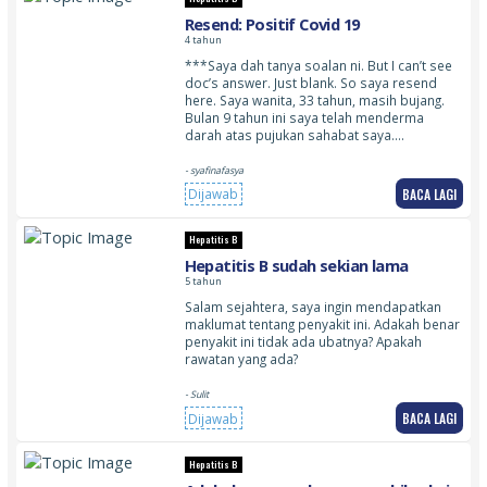
Resend: Positif Covid 19
4 tahun
***Saya dah tanya soalan ni. But I can’t see
doc’s answer. Just blank. So saya resend
here. Saya wanita, 33 tahun, masih bujang.
Bulan 9 tahun ini saya telah menderma
darah atas pujukan sahabat saya.…
- syafinafasya
BACA LAGI
Dijawab
Hepatitis B
Hepatitis B sudah sekian lama
5 tahun
Salam sejahtera, saya ingin mendapatkan
maklumat tentang penyakit ini. Adakah benar
penyakit ini tidak ada ubatnya? Apakah
rawatan yang ada?
- Sulit
BACA LAGI
Dijawab
Hepatitis B