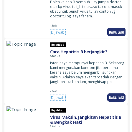
Boleh ka hep B sembuh …sy jumpa doctor …
dia ckp virus tu tgh tidur…so tak dpt masuk
ubat untuk bunuh virus tu…ni contoh yg
doctor tu bgi saya faham…
- Sulit
BACA LAGI
Dijawab
Hepatitis B
Cara Hepatitis B berjangkit?
5 tahun
Isteri saya mempunyai hepatitis B. Sekarang
kami mengunakan kondom jika bersama
kerana saya belum mengambil suntikan
vaksin. Adakah saya akan terdedah dengan
jangkitan jika bercium, menghisap pa…
- Sulit
BACA LAGI
Dijawab
Hepatitis B
Virus, Vaksin, Jangkitan Hepatitis B
& Bengkak Hati
6 tahun