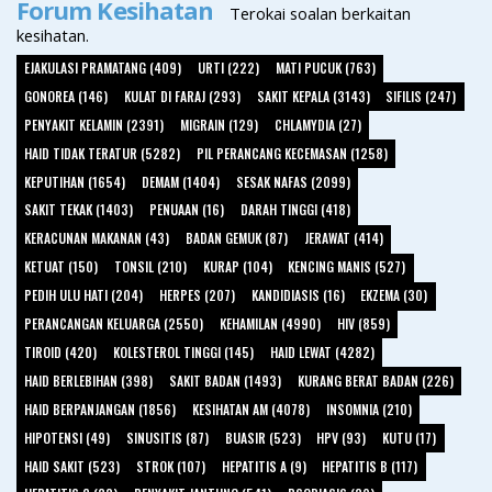
Forum Kesihatan
Terokai soalan berkaitan
kesihatan.
EJAKULASI PRAMATANG (409)
URTI (222)
MATI PUCUK (763)
GONOREA (146)
KULAT DI FARAJ (293)
SAKIT KEPALA (3143)
SIFILIS (247)
PENYAKIT KELAMIN (2391)
MIGRAIN (129)
CHLAMYDIA (27)
HAID TIDAK TERATUR (5282)
PIL PERANCANG KECEMASAN (1258)
KEPUTIHAN (1654)
DEMAM (1404)
SESAK NAFAS (2099)
SAKIT TEKAK (1403)
PENUAAN (16)
DARAH TINGGI (418)
KERACUNAN MAKANAN (43)
BADAN GEMUK (87)
JERAWAT (414)
KETUAT (150)
TONSIL (210)
KURAP (104)
KENCING MANIS (527)
PEDIH ULU HATI (204)
HERPES (207)
KANDIDIASIS (16)
EKZEMA (30)
PERANCANGAN KELUARGA (2550)
KEHAMILAN (4990)
HIV (859)
TIROID (420)
KOLESTEROL TINGGI (145)
HAID LEWAT (4282)
HAID BERLEBIHAN (398)
SAKIT BADAN (1493)
KURANG BERAT BADAN (226)
HAID BERPANJANGAN (1856)
KESIHATAN AM (4078)
INSOMNIA (210)
HIPOTENSI (49)
SINUSITIS (87)
BUASIR (523)
HPV (93)
KUTU (17)
HAID SAKIT (523)
STROK (107)
HEPATITIS A (9)
HEPATITIS B (117)