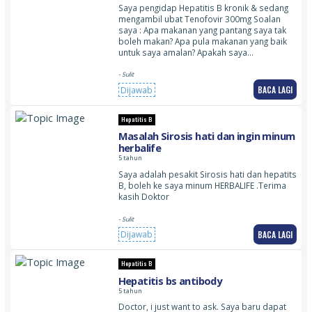
Saya pengidap Hepatitis B kronik & sedang
mengambil ubat Tenofovir 300mg Soalan
saya : Apa makanan yang pantang saya tak
boleh makan? Apa pula makanan yang baik
untuk saya amalan? Apakah saya…
- Sulit
BACA LAGI
Dijawab
Hepatitis B
Masalah Sirosis hati dan ingin minum
herbalife
5 tahun
Saya adalah pesakit Sirosis hati dan hepatits
B, boleh ke saya minum HERBALIFE .Terima
kasih Doktor
- Sulit
BACA LAGI
Dijawab
Hepatitis B
Hepatitis bs antibody
5 tahun
Doctor, i just want to ask. Saya baru dapat