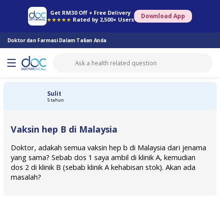
Farmasi Online
Konsult Doktor
Saringan Kesihatan
Konsult Pakar
Get RM30 Off + Free Delivery
Download App
★★★★★
Rated by 2,500+ Users
Doktor dan Farmasi Dalam Talian Anda
Sulit
5 tahun
Vaksin hep B di Malaysia
Doktor, adakah semua vaksin hep b di Malaysia dari jenama
yang sama? Sebab dos 1 saya ambil di klinik A, kemudian
dos 2 di klinik B (sebab klinik A kehabisan stok). Akan ada
masalah?