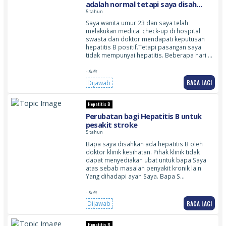
adalah normal tetapi saya disah
positis Hepatitis B. Dan saya tidak
5 tahun
tahu dari mana datangnya Hepatitis
Saya wanita umur 23 dan saya telah
B kerana pasangan saya tidak
melakukan medical check-up di hospital
mempunyai Hepatitis
swasta dan doktor mendapati keputusan
hepatitis B positif.Tetapi pasangan saya
tidak mempunyai hepatitis. Beberapa hari …
- Sulit
BACA LAGI
Dijawab
Hepatitis B
Perubatan bagi Hepatitis B untuk
pesakit stroke
5 tahun
Bapa saya disahkan ada hepatitis B oleh
doktor klinik kesihatan. Pihak klinik tidak
dapat menyediakan ubat untuk bapa Saya
atas sebab masalah penyakit kronik lain
Yang dihadapi ayah Saya. Bapa S…
- Sulit
BACA LAGI
Dijawab
Hepatitis B