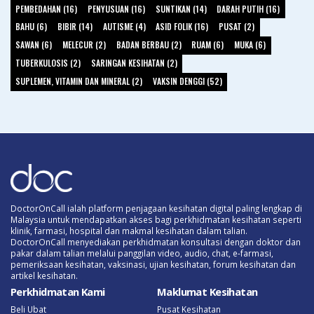
PEMBEDAHAN (16)
PENYUSUAN (16)
SUNTIKAN (14)
DARAH PUTIH (16)
BAHU (6)
BIBIR (14)
AUTISME (4)
ASID FOLIK (16)
PUSAT (2)
SAWAN (6)
MELECUR (2)
BADAN BERBAU (2)
RUAM (6)
MUKA (6)
TUBERKULOSIS (2)
SARINGAN KESIHATAN (2)
SUPLEMEN, VITAMIN DAN MINERAL (2)
VAKSIN DENGGI (52)
DoctorOnCall ialah platform penjagaan kesihatan digital paling lengkap di
Malaysia untuk mendapatkan akses bagi perkhidmatan kesihatan seperti
klinik, farmasi, hospital dan makmal kesihatan dalam talian.
DoctorOnCall menyediakan perkhidmatan konsultasi dengan doktor dan
pakar dalam talian melalui panggilan video, audio, chat, e-farmasi,
pemeriksaan kesihatan, vaksinasi, ujian kesihatan, forum kesihatan dan
artikel kesihatan.
Perkhidmatan Kami
Maklumat Kesihatan
Beli Ubat
Pusat Kesihatan