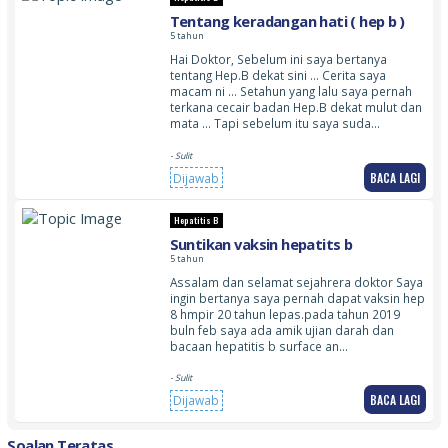
Tentang keradangan hati ( hep b )
5 tahun
Hai Doktor, Sebelum ini saya bertanya
tentang Hep.B dekat sini … Cerita saya
macam ni … Setahun yang lalu saya pernah
terkana cecair badan Hep.B dekat mulut dan
mata … Tapi sebelum itu saya suda…
- Sulit
BACA LAGI
Dijawab
Hepatitis B
Suntikan vaksin hepatits b
5 tahun
Assalam dan selamat sejahrera doktor Saya
ingin bertanya saya pernah dapat vaksin hep
8 hmpir 20 tahun lepas.pada tahun 2019
buln feb saya ada amik ujian darah dan
bacaan hepatitis b surface an…
- Sulit
BACA LAGI
Dijawab
Soalan Teratas