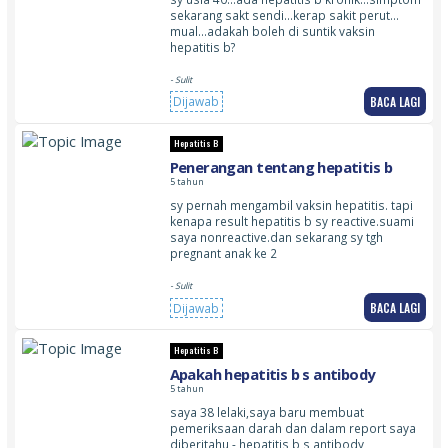
sekarang sakt sendi…kerap sakit perut…
mual…adakah boleh di suntik vaksin
hepatitis b?
- Sulit
BACA LAGI
Dijawab
Hepatitis B
Penerangan tentang hepatitis b
5 tahun
sy pernah mengambil vaksin hepatitis. tapi
kenapa result hepatitis b sy reactive.suami
saya nonreactive.dan sekarang sy tgh
pregnant anak ke 2
- Sulit
BACA LAGI
Dijawab
Hepatitis B
Apakah hepatitis b s antibody
5 tahun
saya 38 lelaki,saya baru membuat
pemeriksaan darah dan dalam report saya
diberitahu - hepatitis b s antibody