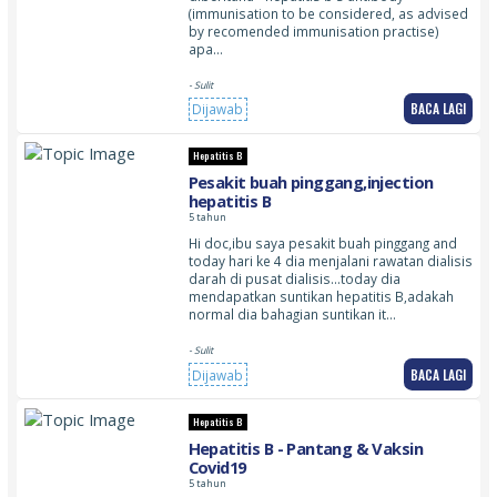
(immunisation to be considered, as advised
by recomended immunisation practise)
apa…
- Sulit
BACA LAGI
Dijawab
Hepatitis B
Pesakit buah pinggang,injection
hepatitis B
5 tahun
Hi doc,ibu saya pesakit buah pinggang and
today hari ke 4 dia menjalani rawatan dialisis
darah di pusat dialisis…today dia
mendapatkan suntikan hepatitis B,adakah
normal dia bahagian suntikan it…
- Sulit
BACA LAGI
Dijawab
Hepatitis B
Hepatitis B - Pantang & Vaksin
Covid19
5 tahun