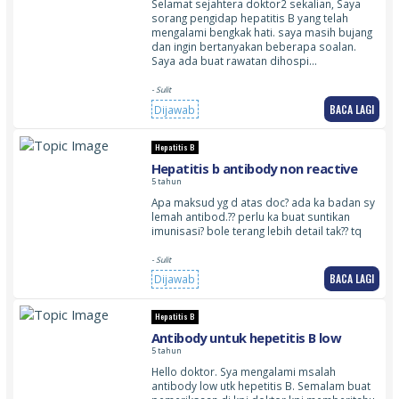
Selamat sejahtera doktor2 sekalian, Saya
sorang pengidap hepatitis B yang telah
mengalami bengkak hati. saya masih bujang
dan ingin bertanyakan beberapa soalan.
Saya ada buat rawatan dihospi…
- Sulit
BACA LAGI
Dijawab
Hepatitis B
Hepatitis b antibody non reactive
5 tahun
Apa maksud yg d atas doc? ada ka badan sy
lemah antibod.?? perlu ka buat suntikan
imunisasi? bole terang lebih detail tak?? tq
- Sulit
BACA LAGI
Dijawab
Hepatitis B
Antibody untuk hepetitis B low
5 tahun
Hello doktor. Sya mengalami msalah
antibody low utk hepetitis B. Semalam buat