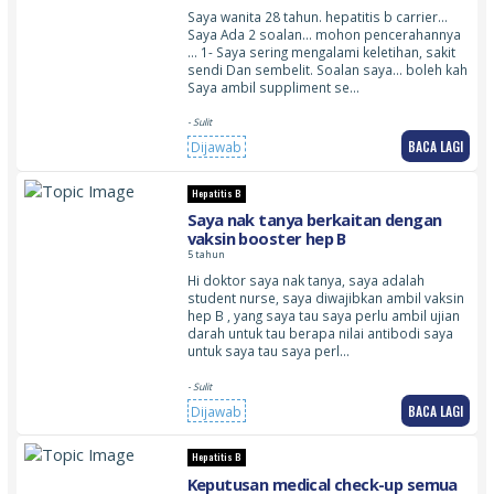
Saya wanita 28 tahun. hepatitis b carrier…
Saya Ada 2 soalan… mohon pencerahannya
… 1- Saya sering mengalami keletihan, sakit
sendi Dan sembelit. Soalan saya… boleh kah
Saya ambil suppliment se…
- Sulit
BACA LAGI
Dijawab
Hepatitis B
Saya nak tanya berkaitan dengan
vaksin booster hep B
5 tahun
Hi doktor saya nak tanya, saya adalah
student nurse, saya diwajibkan ambil vaksin
hep B , yang saya tau saya perlu ambil ujian
darah untuk tau berapa nilai antibodi saya
untuk saya tau saya perl…
- Sulit
BACA LAGI
Dijawab
Hepatitis B
Keputusan medical check-up semua