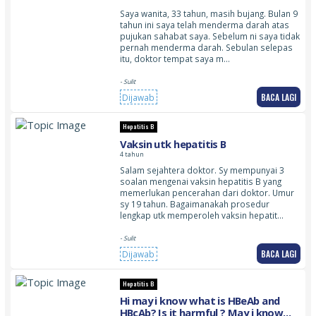
Saya wanita, 33 tahun, masih bujang. Bulan 9
tahun ini saya telah menderma darah atas
pujukan sahabat saya. Sebelum ni saya tidak
pernah menderma darah. Sebulan selepas
itu, doktor tempat saya m…
- Sulit
BACA LAGI
Dijawab
Hepatitis B
Vaksin utk hepatitis B
4 tahun
Salam sejahtera doktor. Sy mempunyai 3
soalan mengenai vaksin hepatitis B yang
memerlukan pencerahan dari doktor. Umur
sy 19 tahun. Bagaimanakah prosedur
lengkap utk memperoleh vaksin hepatit…
- Sulit
BACA LAGI
Dijawab
Hepatitis B
Hi may i know what is HBeAb and
HBcAb? Is it harmful ? May i know