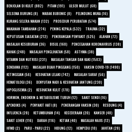
BENJOLAN DI KULIT (882)
PITAM (191)
ULSER MULUT (68)
SELSEMA BURUNG (8)
WABAK BUBONIC (8)
PELINDUNG MUKA (16)
KURANG SELERA MAKAN (132)
PROSEDUR PERUBATAN (574)
MAKANAN TAMBAHAN (274)
PENING KEPALA (532)
TRAUMA (32)
KEPUTUSAN SIASATAN (212)
PENERANGAN PENYAKIT (525)
ALAHAN (72)
MASALAH KESUBURAN (36)
BISUL (160)
PENCEGAHAN KORONAVIRUS (138)
KAHAK (248)
MASALAH PENGLIHATAN (58)
ASTHMA (38)
VITAMIN DAN NUTRISI (231)
MASALAH TANGAN DAN KAKI (1503)
SENDAWA (112)
MASALAH BUAH PINGGANG (150)
VAKSIN COVID-19 (1490)
KETINGGIAN (56)
KESIHATAN LELAKI (742)
MASALAH SARAF (56)
HEMATOLOGI (36)
DENYUTAN NADI & KESIHATAN JANTUNG (230)
HIPOGLISEMIA (2)
KESIHATAN KULIT (178)
HORMON, ENDOKRIN & METABOLISME TUBUH (12)
SAKIT SENDI (16)
APENDIKS (4)
PENYAKIT HATI (8)
PENERANGAN VAKSIN (30)
RESDUNG (4)
INFLUENZA (28)
KETUMBUHAN (14)
KECEDERAAN (20)
KANSER (48)
SAKIT LEHER (116)
DARAH (116)
KETIAK (40)
MASALAH NAJIS (12)
HFMD (2)
PARU - PARU (22)
HIDUNG (12)
HEMPEDU (10)
JAHITAN (28)