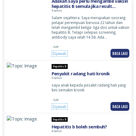
Adakah saya perlu mengambil vaksin
hepatitis B semula jika result
screening saya sangat rendah?
5 tahun
Salam sejahtera. Saya merupakan seorang
pelajar perempuan berusia 22 tahun dan
telah mengambil ketiga- tiga dos untuk vaksin
hepatitis B. Tetapi selepas screening,
antibody saya ialah 14.58. Ada…
- Sulit
BACA LAGI
Dijawab
Hepatitis B
Penyakit radang hati kronik
5 tahun
saya anak kepada pesakit radang hati yang
kini semakin kronik
- Sulit
BACA LAGI
Dijawab
Hepatitis B
Hepatitis b boleh sembuh?
4 tahun