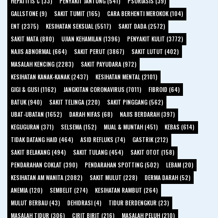
HEPATITIS C (33)
PENYAKIT JANTUNG (541)
PSORIASIS (39)
GALLSTONE (9)
SAKIT TUMIT (165)
CARA BERHENTI MEROKOK (104)
ENT (2375)
KESIHATAN SEKSUAL (5517)
SAKIT DADA (2572)
SAKIT MATA (880)
UJIAN KEHAMILAN (1396)
PENYAKIT KULIT (3772)
NAJIS ABNORMAL (664)
SAKIT PERUT (3867)
SAKIT LUTUT (402)
MASALAH KENCING (2283)
SAKIT PAYUDARA (972)
KESIHATAN KANAK-KANAK (2437)
KESIHATAN MENTAL (2101)
GIGI & GUSI (1162)
JANGKITAN CORONAVIRUS (7011)
FIBROID (64)
BATUK (940)
SAKIT TELINGA (220)
SAKIT PINGGANG (562)
UBAT-UBATAN (1652)
DARAH NIFAS (68)
NAJIS BERDARAH (397)
KEGUGURAN (371)
SELSEMA (152)
MUAL & MUNTAH (451)
KEBAS (614)
TIDAK DATANG HAID (464)
ASID REFLUKS (74)
GASTRIK (212)
SAKIT BELAKANG (494)
SAKIT TULANG (454)
SAKIT OTOT (158)
PENDARAHAN COKLAT (390)
PENDARAHAN SPOTTING (502)
LEBAM (20)
KESIHATAN AM WANITA (2082)
SAKIT MULUT (228)
DERMA DARAH (52)
ANEMIA (120)
SEMBELIT (274)
KESIHATAN RAMBUT (264)
MULUT BERBAU (43)
DEHIDRASI (4)
TIDUR BERDENGKUR (23)
MASALAH TIDUR (306)
CIRIT BIRIT (216)
MASALAH PELUH (210)