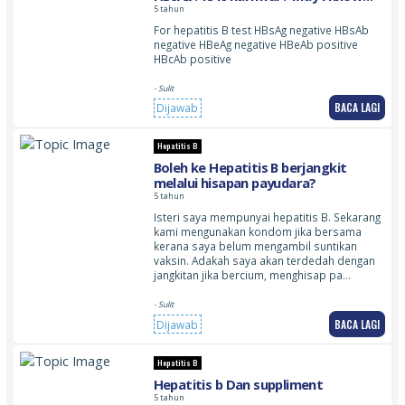
what to do nest?
5 tahun
For hepatitis B test HBsAg negative HBsAb
negative HBeAg negative HBeAb positive
HBcAb positive
- Sulit
BACA LAGI
Dijawab
Hepatitis B
Boleh ke Hepatitis B berjangkit
melalui hisapan payudara?
5 tahun
Isteri saya mempunyai hepatitis B. Sekarang
kami mengunakan kondom jika bersama
kerana saya belum mengambil suntikan
vaksin. Adakah saya akan terdedah dengan
jangkitan jika bercium, menghisap pa…
- Sulit
BACA LAGI
Dijawab
Hepatitis B
Hepatitis b Dan suppliment
5 tahun