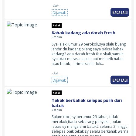
- Sulit
BACA LAGI
Dijawab
Kahak
Kahak kadang ada darah fresh
5 tahun
Sya lelaki umur 29 perokok,sya slalu buang
lendir dn kadang bilang saya paksa kahak
kadang2 ada darah fresh ikut skali,namun
sya tdak merasa sakit saat menarik nafas
atau batuk,… trima kasih dok…
- Sulit
BACA LAGI
Dijawab
Kahak
Tekak berkahak selepas pulih dari
batuk
5 tahun
Salam doc, sy berumur 29 tahun, tidak
merokok,tiada sebarang penyakit ,bulan
lepas sy mengalami batuk2 selama 2minggu,
selepas baik tekak sy selalu berkahak warna