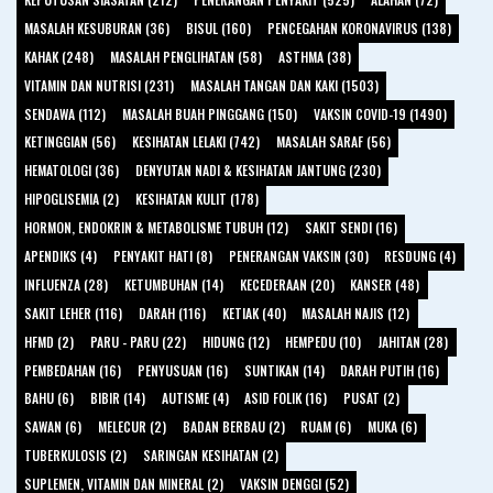
MASALAH KESUBURAN (36)
BISUL (160)
PENCEGAHAN KORONAVIRUS (138)
KAHAK (248)
MASALAH PENGLIHATAN (58)
ASTHMA (38)
VITAMIN DAN NUTRISI (231)
MASALAH TANGAN DAN KAKI (1503)
SENDAWA (112)
MASALAH BUAH PINGGANG (150)
VAKSIN COVID-19 (1490)
KETINGGIAN (56)
KESIHATAN LELAKI (742)
MASALAH SARAF (56)
HEMATOLOGI (36)
DENYUTAN NADI & KESIHATAN JANTUNG (230)
HIPOGLISEMIA (2)
KESIHATAN KULIT (178)
HORMON, ENDOKRIN & METABOLISME TUBUH (12)
SAKIT SENDI (16)
APENDIKS (4)
PENYAKIT HATI (8)
PENERANGAN VAKSIN (30)
RESDUNG (4)
INFLUENZA (28)
KETUMBUHAN (14)
KECEDERAAN (20)
KANSER (48)
SAKIT LEHER (116)
DARAH (116)
KETIAK (40)
MASALAH NAJIS (12)
HFMD (2)
PARU - PARU (22)
HIDUNG (12)
HEMPEDU (10)
JAHITAN (28)
PEMBEDAHAN (16)
PENYUSUAN (16)
SUNTIKAN (14)
DARAH PUTIH (16)
BAHU (6)
BIBIR (14)
AUTISME (4)
ASID FOLIK (16)
PUSAT (2)
SAWAN (6)
MELECUR (2)
BADAN BERBAU (2)
RUAM (6)
MUKA (6)
TUBERKULOSIS (2)
SARINGAN KESIHATAN (2)
SUPLEMEN, VITAMIN DAN MINERAL (2)
VAKSIN DENGGI (52)