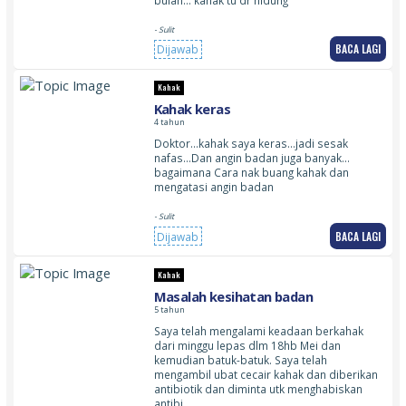
- Sulit
BACA LAGI
Dijawab
Kahak
Kahak keras
4 tahun
Doktor…kahak saya keras…jadi sesak
nafas…Dan angin badan juga banyak…
bagaimana Cara nak buang kahak dan
mengatasi angin badan
- Sulit
BACA LAGI
Dijawab
Kahak
Masalah kesihatan badan
5 tahun
Saya telah mengalami keadaan berkahak
dari minggu lepas dlm 18hb Mei dan
kemudian batuk-batuk. Saya telah
mengambil ubat cecair kahak dan diberikan
antibiotik dan diminta utk menghabiskan
antibi…