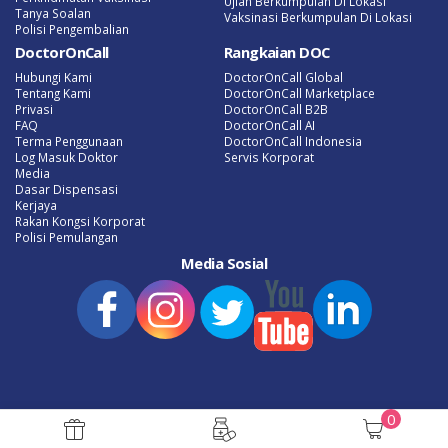
Ujian Berkumpulan Di Lokasi
Tanya Soalan
Vaksinasi Berkumpulan Di Lokasi
Polisi Pengembalian
DoctorOnCall
Rangkaian DOC
Hubungi Kami
DoctorOnCall Global
Tentang Kami
DoctorOnCall Marketplace
Privasi
DoctorOnCall B2B
FAQ
DoctorOnCall AI
Terma Penggunaan
DoctorOnCall Indonesia
Log Masuk Doktor
Servis Korporat
Media
Dasar Dispensasi
Kerjaya
Rakan Kongsi Korporat
Polisi Pemulangan
Media Sosial
0
Promosi eFarmasi Terkini
Tanya Doktor Atas Talian