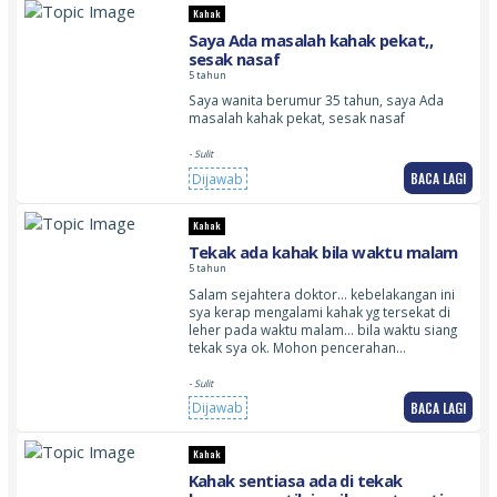
Kahak
Saya Ada masalah kahak pekat,,
sesak nasaf
5 tahun
Saya wanita berumur 35 tahun, saya Ada
masalah kahak pekat, sesak nasaf
- Sulit
BACA LAGI
Dijawab
Kahak
Tekak ada kahak bila waktu malam
5 tahun
Salam sejahtera doktor… kebelakangan ini
sya kerap mengalami kahak yg tersekat di
leher pada waktu malam… bila waktu siang
tekak sya ok. Mohon pencerahan…
- Sulit
BACA LAGI
Dijawab
Kahak
Kahak sentiasa ada di tekak