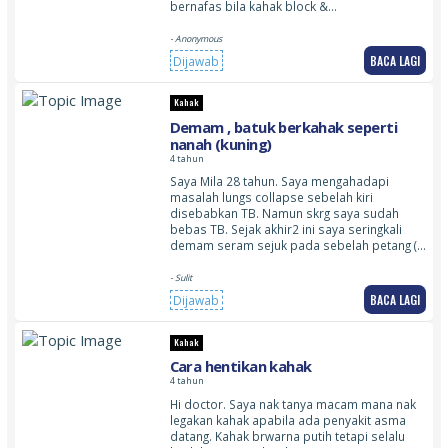
bernafas bila kahak block &…
- Anonymous
BACA LAGI
Dijawab
Kahak
Demam , batuk berkahak seperti
nanah (kuning)
4 tahun
Saya Mila 28 tahun. Saya mengahadapi
masalah lungs collapse sebelah kiri
disebabkan TB. Namun skrg saya sudah
bebas TB. Sejak akhir2 ini saya seringkali
demam seram sejuk pada sebelah petang (…
- Sulit
BACA LAGI
Dijawab
Kahak
Cara hentikan kahak
4 tahun
Hi doctor. Saya nak tanya macam mana nak
legakan kahak apabila ada penyakit asma
datang. Kahak brwarna putih tetapi selalu