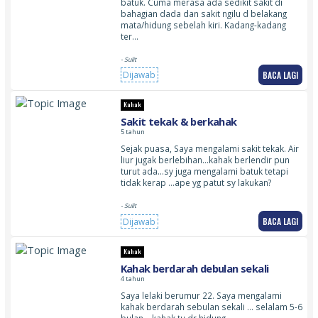
batuk. Cuma merasa ada sedikit sakit di
bahagian dada dan sakit ngilu d belakang
mata/hidung sebelah kiri. Kadang-kadang
ter…
- Sulit
BACA LAGI
Dijawab
Kahak
Sakit tekak & berkahak
5 tahun
Sejak puasa, Saya mengalami sakit tekak. Air
liur jugak berlebihan…kahak berlendir pun
turut ada…sy juga mengalami batuk tetapi
tidak kerap …ape yg patut sy lakukan?
- Sulit
BACA LAGI
Dijawab
Kahak
Kahak berdarah debulan sekali
4 tahun
Saya lelaki berumur 22. Saya mengalami
kahak berdarah sebulan sekali … selalam 5-6
bulan… kahak tu dr hidung