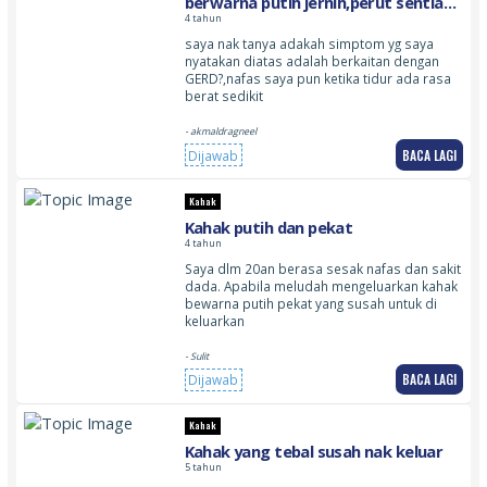
berwarna putih jernih,perut sentiasa
berangin
4 tahun
saya nak tanya adakah simptom yg saya
nyatakan diatas adalah berkaitan dengan
GERD?,nafas saya pun ketika tidur ada rasa
berat sedikit
- akmaldragneel
BACA LAGI
Dijawab
Kahak
Kahak putih dan pekat
4 tahun
Saya dlm 20an berasa sesak nafas dan sakit
dada. Apabila meludah mengeluarkan kahak
bewarna putih pekat yang susah untuk di
keluarkan
- Sulit
BACA LAGI
Dijawab
Kahak
Kahak yang tebal susah nak keluar
5 tahun