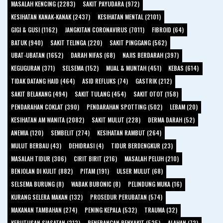
MASALAH KENCING (2283)
SAKIT PAYUDARA (972)
KESIHATAN KANAK-KANAK (2437)
KESIHATAN MENTAL (2101)
GIGI & GUSI (1162)
JANGKITAN CORONAVIRUS (7011)
FIBROID (64)
BATUK (940)
SAKIT TELINGA (220)
SAKIT PINGGANG (562)
UBAT-UBATAN (1652)
DARAH NIFAS (68)
NAJIS BERDARAH (397)
KEGUGURAN (371)
SELSEMA (152)
MUAL & MUNTAH (451)
KEBAS (614)
TIDAK DATANG HAID (464)
ASID REFLUKS (74)
GASTRIK (212)
SAKIT BELAKANG (494)
SAKIT TULANG (454)
SAKIT OTOT (158)
PENDARAHAN COKLAT (390)
PENDARAHAN SPOTTING (502)
LEBAM (20)
KESIHATAN AM WANITA (2082)
SAKIT MULUT (228)
DERMA DARAH (52)
ANEMIA (120)
SEMBELIT (274)
KESIHATAN RAMBUT (264)
MULUT BERBAU (43)
DEHIDRASI (4)
TIDUR BERDENGKUR (23)
MASALAH TIDUR (306)
CIRIT BIRIT (216)
MASALAH PELUH (210)
BENJOLAN DI KULIT (882)
PITAM (191)
ULSER MULUT (68)
SELSEMA BURUNG (8)
WABAK BUBONIC (8)
PELINDUNG MUKA (16)
KURANG SELERA MAKAN (132)
PROSEDUR PERUBATAN (574)
MAKANAN TAMBAHAN (274)
PENING KEPALA (532)
TRAUMA (32)
KEPUTUSAN SIASATAN (212)
PENERANGAN PENYAKIT (525)
ALAHAN (72)