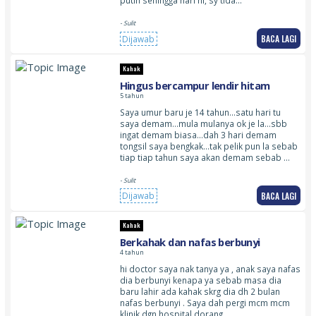
putih sehingga hari ni, sy tida…
- Sulit
BACA LAGI
Dijawab
Kahak
Hingus bercampur lendir hitam
5 tahun
Saya umur baru je 14 tahun…satu hari tu
saya demam…mula mulanya ok je la…sbb
ingat demam biasa…dah 3 hari demam
tongsil saya bengkak…tak pelik pun la sebab
tiap tiap tahun saya akan demam sebab …
- Sulit
BACA LAGI
Dijawab
Kahak
Berkahak dan nafas berbunyi
4 tahun
hi doctor saya nak tanya ya , anak saya nafas
dia berbunyi kenapa ya sebab masa dia
baru lahir ada kahak skrg dia dh 2 bulan
nafas berbunyi . Saya dah pergi mcm mcm
klinik dgn hospital dorang …