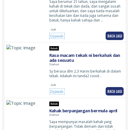
Saya berumur 21 tahun, saya mengalami
kahak di tekak dan dada, dan sangat susah
untuk dikeluarkan, dan saya tiada masalah
kesihatan lain dan tiada juga selsema dan
batuk, hanya kahak sahaja dan …
- Sulit
BACA LAGI
Dijawab
Kahak
Rasa macam tekak ni berkahak dan
ada sesuatu
5 tahun
Sy berasa dlm 2,3 Harini berkahak di dalam
tekak. Adakah ini tanda2 covid…
- Sulit
BACA LAGI
Dijawab
Kahak
Kahak berpanjangan bermula april
4 tahun
Saya mempunyai masalah kahak yang
berpanjangan. Tidak demam dan tidak