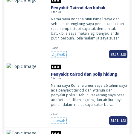
Kahak
Penyakit Tairod dan kahak
5 tahun
Nama saya Rohana binti Ismail.saya dah
sebulan kerengkong saya penuh kahak dan
rasa sempit…tapi saya tak demam tak
batuk.bila saya makan lagi banyak lendir
putih berbuih…bila malam ja saya susah…
- Sulit
BACA LAGI
Dijawab
Kahak
Penyakit tairod dan polip hidung
5 tahun
Nama saya Rohana umur saya 26 tahun saya
ada penyakit tairod dah 9 tahun dan
penyakit polip 1 tahun…sekarang saya rasa
ada ketulan dikerongkong dan air liur saya
penuh dalam mulut saya sukar ber…
- Sulit
BACA LAGI
Dijawab
Kahak