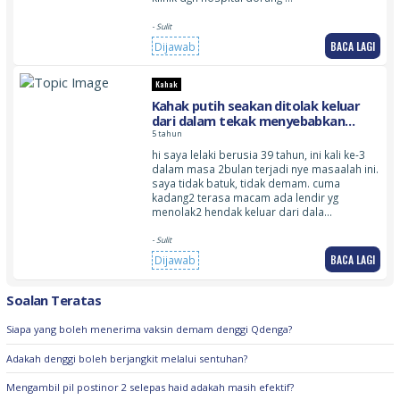
- Sulit
BACA LAGI
Dijawab
Kahak
Kahak putih seakan ditolak keluar
dari dalam tekak menyebabkan
muntah
5 tahun
hi saya lelaki berusia 39 tahun, ini kali ke-3
dalam masa 2bulan terjadi nye masaalah ini.
saya tidak batuk, tidak demam. cuma
kadang2 terasa macam ada lendir yg
menolak2 hendak keluar dari dala…
- Sulit
BACA LAGI
Dijawab
Soalan Teratas
Siapa yang boleh menerima vaksin demam denggi Qdenga?
Adakah denggi boleh berjangkit melalui sentuhan?
Mengambil pil postinor 2 selepas haid adakah masih efektif?