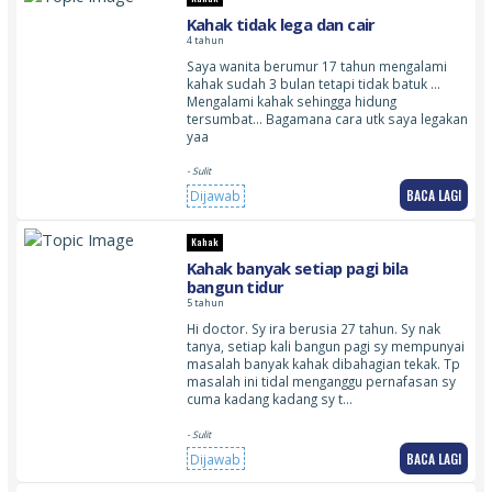
Kahak tidak lega dan cair
4 tahun
Saya wanita berumur 17 tahun mengalami
kahak sudah 3 bulan tetapi tidak batuk …
Mengalami kahak sehingga hidung
tersumbat… Bagamana cara utk saya legakan
yaa
- Sulit
BACA LAGI
Dijawab
Kahak
Kahak banyak setiap pagi bila
bangun tidur
5 tahun
Hi doctor. Sy ira berusia 27 tahun. Sy nak
tanya, setiap kali bangun pagi sy mempunyai
masalah banyak kahak dibahagian tekak. Tp
masalah ini tidal menganggu pernafasan sy
cuma kadang kadang sy t…
- Sulit
BACA LAGI
Dijawab