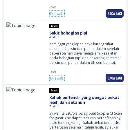
- Sulit
BACA LAGI
Dijawab
Kahak
Sakit bahagian pipi
4 tahun
seminggu yang lepas saya kurang sihat
selsema, bersin dan panas dalam setelah
beberapa hari saya mengalami kesakitan
pada bahagian pipi dan sekarang selesma,
bersin dan panas dalam dh sembuh tpi…
- Sulit
BACA LAGI
Dijawab
Kahak
Kahak berlendir yang sangat pekat
lebih dari setahun
7 tahun
Sy wanita 29y/o.slps sy buat Scop & Ct Scan
for gastrik.sy dapati saluran pernafasan sy
slalu tersangkut dgn kahak pekat berlendir.
Berterusan selama 1 tahun lebih. sy sukar