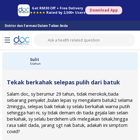
Farmasi Online
Konsult Doktor
Saringan Kesihatan
Konsult Pakar
Get RM30 Off + Free Delivery
Download App
★★★★★
Rated by 2,500+ Users
Doktor dan Farmasi Dalam Talian Anda
Sulit
5 tahun
Tekak berkahak selepas pulih dari batuk
Salam doc, sy berumur 29 tahun, tidak merokok,tiada
sebarang penyakit ,bulan lepas sy mengalami batuk2 selama
2minggu, selepas baik tekak sy selalu berkahak warna putih
sehingga hari ni, sy tidak demam dn tiada gejala lain selain
berkahak, sy selalu berdehem utk melegakan tekak,hingga
rasa sakit dada, jarang sgt nak batuk, adakah ini simptom
covid?