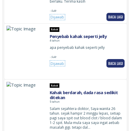
berlaku. Terima kasih
- Sulit
BACA LAGI
Dijawab
Kahak
Penyebab kahak seperti jelly
4 tahun
apa penyebab kahak seperti jelly
- Sulit
BACA LAGI
Dijawab
Kahak
Kahak berdarah, dada rasa sedikit
ditekan
5 tahun
Salam sejahtera doktor, Saya wanita 26
tahun. sejak hampir 2 minggu lepas, setiap
pagi saya spit out blood clot / blood dalam
1-2 spit. Mula-mula saya saya ingat aebab
masalah gigi. tetapi dal…