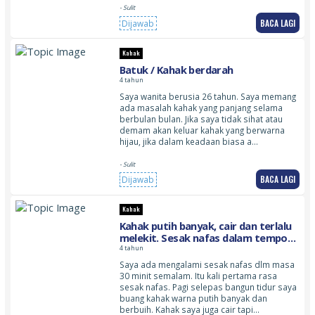
- Sulit
BACA LAGI
Dijawab
Kahak
Batuk / Kahak berdarah
4 tahun
Saya wanita berusia 26 tahun. Saya memang
ada masalah kahak yang panjang selama
berbulan bulan. Jika saya tidak sihat atau
demam akan keluar kahak yang berwarna
hijau, jika dalam keadaan biasa a…
- Sulit
BACA LAGI
Dijawab
Kahak
Kahak putih banyak, cair dan terlalu
melekit. Sesak nafas dalam tempoh
30 minit dan rasa seperti mahu
4 tahun
pitam
Saya ada mengalami sesak nafas dlm masa
30 minit semalam. Itu kali pertama rasa
sesak nafas. Pagi selepas bangun tidur saya
buang kahak warna putih banyak dan
berbuih. Kahak saya juga cair tapi…