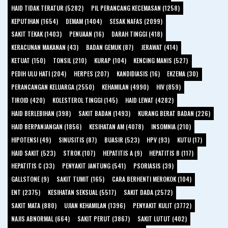
HAID TIDAK TERATUR (5282)
PIL PERANCANG KECEMASAN (1258)
KEPUTIHAN (1654)
DEMAM (1404)
SESAK NAFAS (2099)
SAKIT TEKAK (1403)
PENUAAN (16)
DARAH TINGGI (418)
KERACUNAN MAKANAN (43)
BADAN GEMUK (87)
JERAWAT (414)
KETUAT (150)
TONSIL (210)
KURAP (104)
KENCING MANIS (527)
PEDIH ULU HATI (204)
HERPES (207)
KANDIDIASIS (16)
EKZEMA (30)
PERANCANGAN KELUARGA (2550)
KEHAMILAN (4990)
HIV (859)
TIROID (420)
KOLESTEROL TINGGI (145)
HAID LEWAT (4282)
HAID BERLEBIHAN (398)
SAKIT BADAN (1493)
KURANG BERAT BADAN (226)
HAID BERPANJANGAN (1856)
KESIHATAN AM (4078)
INSOMNIA (210)
HIPOTENSI (49)
SINUSITIS (87)
BUASIR (523)
HPV (93)
KUTU (17)
HAID SAKIT (523)
STROK (107)
HEPATITIS A (9)
HEPATITIS B (117)
HEPATITIS C (33)
PENYAKIT JANTUNG (541)
PSORIASIS (39)
GALLSTONE (9)
SAKIT TUMIT (165)
CARA BERHENTI MEROKOK (104)
ENT (2375)
KESIHATAN SEKSUAL (5517)
SAKIT DADA (2572)
SAKIT MATA (880)
UJIAN KEHAMILAN (1396)
PENYAKIT KULIT (3772)
NAJIS ABNORMAL (664)
SAKIT PERUT (3867)
SAKIT LUTUT (402)