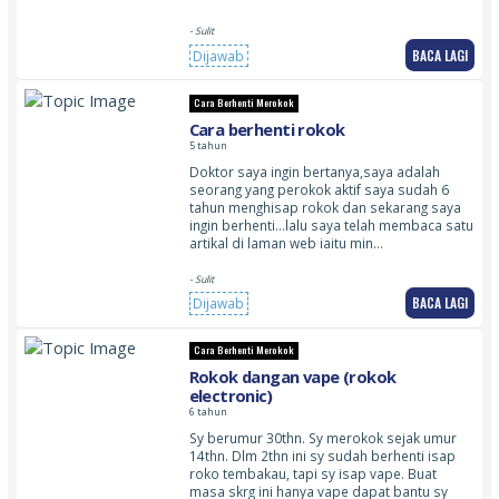
- Sulit
BACA LAGI
Dijawab
Cara Berhenti Merokok
Cara berhenti rokok
5 tahun
Doktor saya ingin bertanya,saya adalah
seorang yang perokok aktif saya sudah 6
tahun menghisap rokok dan sekarang saya
ingin berhenti…lalu saya telah membaca satu
artikal di laman web iaitu min…
- Sulit
BACA LAGI
Dijawab
Cara Berhenti Merokok
Rokok dangan vape (rokok
electronic)
6 tahun
Sy berumur 30thn. Sy merokok sejak umur
14thn. Dlm 2thn ini sy sudah berhenti isap
roko tembakau, tapi sy isap vape. Buat
masa skrg ini hanya vape dapat bantu sy