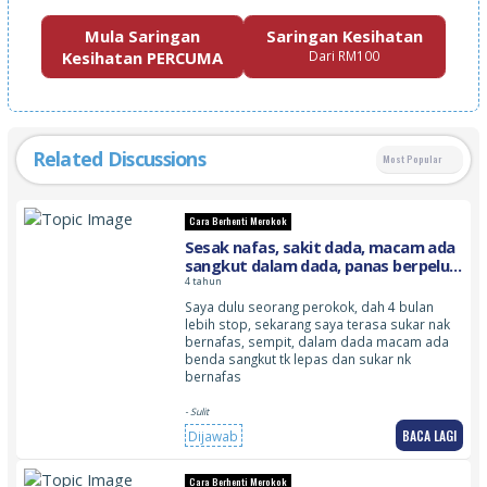
Mula Saringan
Saringan Kesihatan
Kesihatan PERCUMA
Dari RM100
Related Discussions
Most Popular
Cara Berhenti Merokok
Sesak nafas, sakit dada, macam ada
sangkut dalam dada, panas berpeluh
berpeluh dan rasa cukup takselesa
4 tahun
untuk bernafas
Saya dulu seorang perokok, dah 4 bulan
lebih stop, sekarang saya terasa sukar nak
bernafas, sempit, dalam dada macam ada
benda sangkut tk lepas dan sukar nk
bernafas
- Sulit
BACA LAGI
Dijawab
Cara Berhenti Merokok