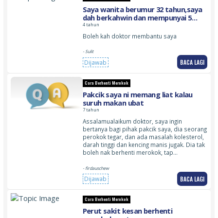
Saya wanita berumur 32 tahun,saya
dah berkahwin dan mempunyai 5
orang anak,sejak saya mengandung
4 tahun
anak ke2 saya sudah jadi perokok
Boleh kah doktor membantu saya
tegar dan susah untuk berenti
- Sulit
BACA LAGI
Dijawab
Cara Berhenti Merokok
Pakcik saya ni memang liat kalau
suruh makan ubat
7 tahun
Assalamualaikum doktor, saya ingin
bertanya bagi pihak pakcik saya, dia seorang
perokok tegar, dan ada masalah kolesterol,
darah tinggi dan kencing manis jugak. Dia tak
boleh nak berhenti merokok, tap…
- firdauschew
BACA LAGI
Dijawab
Cara Berhenti Merokok
Perut sakit kesan berhenti