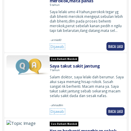
merokok,mata panas
5 tahun
Saya lelaki umo 41tahun,perokok tegar yg
dah bhenti merokok mengejut.sebulan lebih
dah bhenti,dlm pada proses behenti
merokok,perut sebelah kanan pedih n ngilu
tapi tak belarutan,ilang datang.mata sel…
- armie80
BACA LAGI
Dijawab
Cara Berhenti Merokok
Saya takut sakit jantung
7 tahun
Salam doktor, saya lelaki dah berumur. Saya
akui saya memang hisap rokok. Susah
sangat nk berhenti. Macam mana ya. Saya
takut sakit jantung sebab sekarang macam
selalu sakit dada dan sesak nafas.
- ahmadlim
BACA LAGI
Dijawab
Cara Berhenti Merokok
Kesan berhenti menghisap rokok