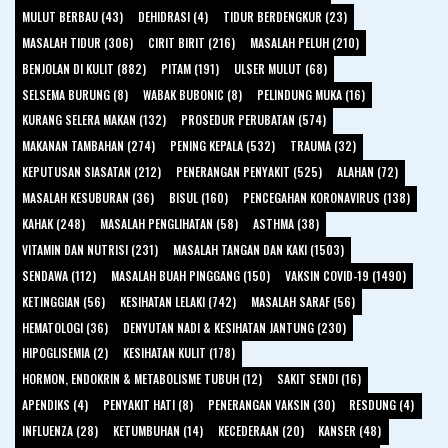
MULUT BERBAU (43)
DEHIDRASI (4)
TIDUR BERDENGKUR (23)
MASALAH TIDUR (306)
CIRIT BIRIT (216)
MASALAH PELUH (210)
BENJOLAN DI KULIT (882)
PITAM (191)
ULSER MULUT (68)
SELSEMA BURUNG (8)
WABAK BUBONIC (8)
PELINDUNG MUKA (16)
KURANG SELERA MAKAN (132)
PROSEDUR PERUBATAN (574)
MAKANAN TAMBAHAN (274)
PENING KEPALA (532)
TRAUMA (32)
KEPUTUSAN SIASATAN (212)
PENERANGAN PENYAKIT (525)
ALAHAN (72)
MASALAH KESUBURAN (36)
BISUL (160)
PENCEGAHAN KORONAVIRUS (138)
KAHAK (248)
MASALAH PENGLIHATAN (58)
ASTHMA (38)
VITAMIN DAN NUTRISI (231)
MASALAH TANGAN DAN KAKI (1503)
SENDAWA (112)
MASALAH BUAH PINGGANG (150)
VAKSIN COVID-19 (1490)
KETINGGIAN (56)
KESIHATAN LELAKI (742)
MASALAH SARAF (56)
HEMATOLOGI (36)
DENYUTAN NADI & KESIHATAN JANTUNG (230)
HIPOGLISEMIA (2)
KESIHATAN KULIT (178)
HORMON, ENDOKRIN & METABOLISME TUBUH (12)
SAKIT SENDI (16)
APENDIKS (4)
PENYAKIT HATI (8)
PENERANGAN VAKSIN (30)
RESDUNG (4)
INFLUENZA (28)
KETUMBUHAN (14)
KECEDERAAN (20)
KANSER (48)