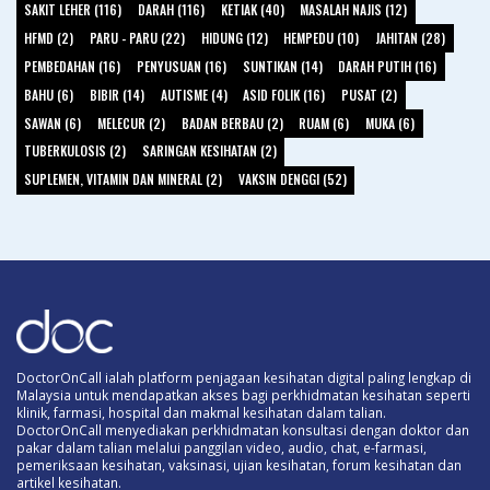
SAKIT LEHER (116)
DARAH (116)
KETIAK (40)
MASALAH NAJIS (12)
HFMD (2)
PARU - PARU (22)
HIDUNG (12)
HEMPEDU (10)
JAHITAN (28)
PEMBEDAHAN (16)
PENYUSUAN (16)
SUNTIKAN (14)
DARAH PUTIH (16)
BAHU (6)
BIBIR (14)
AUTISME (4)
ASID FOLIK (16)
PUSAT (2)
SAWAN (6)
MELECUR (2)
BADAN BERBAU (2)
RUAM (6)
MUKA (6)
TUBERKULOSIS (2)
SARINGAN KESIHATAN (2)
SUPLEMEN, VITAMIN DAN MINERAL (2)
VAKSIN DENGGI (52)
DoctorOnCall ialah platform penjagaan kesihatan digital paling lengkap di
Malaysia untuk mendapatkan akses bagi perkhidmatan kesihatan seperti
klinik, farmasi, hospital dan makmal kesihatan dalam talian.
DoctorOnCall menyediakan perkhidmatan konsultasi dengan doktor dan
pakar dalam talian melalui panggilan video, audio, chat, e-farmasi,
pemeriksaan kesihatan, vaksinasi, ujian kesihatan, forum kesihatan dan
artikel kesihatan.