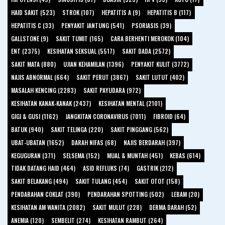
HAID SAKIT (523)
STROK (107)
HEPATITIS A (9)
HEPATITIS B (117)
HEPATITIS C (33)
PENYAKIT JANTUNG (541)
PSORIASIS (39)
GALLSTONE (9)
SAKIT TUMIT (165)
CARA BERHENTI MEROKOK (104)
ENT (2375)
KESIHATAN SEKSUAL (5517)
SAKIT DADA (2572)
SAKIT MATA (880)
UJIAN KEHAMILAN (1396)
PENYAKIT KULIT (3772)
NAJIS ABNORMAL (664)
SAKIT PERUT (3867)
SAKIT LUTUT (402)
MASALAH KENCING (2283)
SAKIT PAYUDARA (972)
KESIHATAN KANAK-KANAK (2437)
KESIHATAN MENTAL (2101)
GIGI & GUSI (1162)
JANGKITAN CORONAVIRUS (7011)
FIBROID (64)
BATUK (940)
SAKIT TELINGA (220)
SAKIT PINGGANG (562)
UBAT-UBATAN (1652)
DARAH NIFAS (68)
NAJIS BERDARAH (397)
KEGUGURAN (371)
SELSEMA (152)
MUAL & MUNTAH (451)
KEBAS (614)
TIDAK DATANG HAID (464)
ASID REFLUKS (74)
GASTRIK (212)
SAKIT BELAKANG (494)
SAKIT TULANG (454)
SAKIT OTOT (158)
PENDARAHAN COKLAT (390)
PENDARAHAN SPOTTING (502)
LEBAM (20)
KESIHATAN AM WANITA (2082)
SAKIT MULUT (228)
DERMA DARAH (52)
ANEMIA (120)
SEMBELIT (274)
KESIHATAN RAMBUT (264)