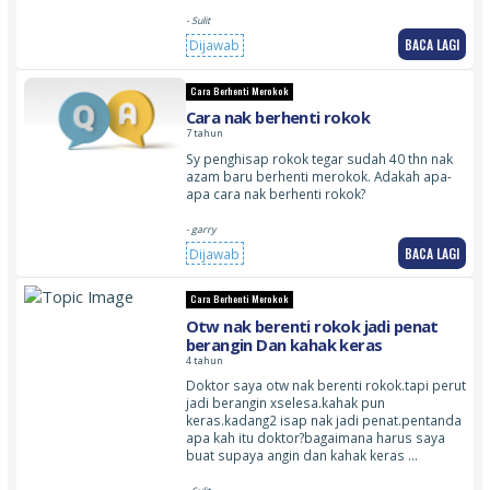
- Sulit
BACA LAGI
Dijawab
Cara Berhenti Merokok
Cara nak berhenti rokok
7 tahun
Sy penghisap rokok tegar sudah 40 thn nak
azam baru berhenti merokok. Adakah apa-
apa cara nak berhenti rokok?
- garry
BACA LAGI
Dijawab
Cara Berhenti Merokok
Otw nak berenti rokok jadi penat
berangin Dan kahak keras
4 tahun
Doktor saya otw nak berenti rokok.tapi perut
jadi berangin xselesa.kahak pun
keras.kadang2 isap nak jadi penat.pentanda
apa kah itu doktor?bagaimana harus saya
buat supaya angin dan kahak keras …