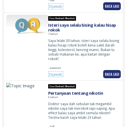
- Sulit
BACA LAGI
Dijawab
Cara Berhenti Merokok
Isteri saya selalu bising kalau hisap
rokok
7 tahun
Saya lelaki 30 tahun, isteri saya selalu bising
kalau hisap rokok boleh kena sakit darah
tinggi, kolesterol, kencing manis. Bukan tu
sebab makanan ke, apa kaitan dengan
rokok?
- kalaimani
BACA LAGI
Dijawab
Cara Berhenti Merokok
Pertanyaan tentang nikotin
6 tahun
Doktor saya dah sebulan tak megambil
nikotin saya tak merokok tapi vaping. Apa
effect kalau saya ambil semula nikotin?
Terima kasih saya lelaki 23 tahun
- Sulit