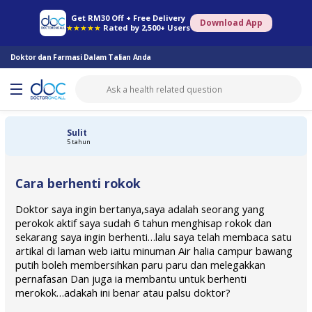
Farmasi Online
Konsult Doktor
Saringan Kesihatan
Konsult Pakar
Get RM30 Off + Free Delivery
Download App
★★★★★
Rated by 2,500+ Users
Doktor dan Farmasi Dalam Talian Anda
Sulit
5 tahun
Cara berhenti rokok
Doktor saya ingin bertanya,saya adalah seorang yang
perokok aktif saya sudah 6 tahun menghisap rokok dan
sekarang saya ingin berhenti…lalu saya telah membaca satu
artikal di laman web iaitu minuman Air halia campur bawang
putih boleh membersihkan paru paru dan melegakkan
pernafasan Dan juga ia membantu untuk berhenti
merokok…adakah ini benar atau palsu doktor?