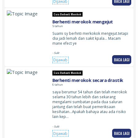
BACA LAGI
Dijawab
Cara Berhenti Merokok
Berhenti merokok mengejut
5 tahun
Suami sy berhnti merkokok mengejut.tetapi
dia jadi lemah dan sakit kpala… Macam
mane efect ye
- Sulit
BACA LAGI
Dijawab
Cara Berhenti Merokok
Berhenti merokok secara drastik
6 tahun
saya berumur 54 tahun dan telah merokok
selama 30 tahun lebih dan sekarang
mengalami sumbatan pada dua saluran
jantung dan telah buat pemeriksaan
kesihatan…Apakah bahaya atau ada risiko
lain kep…
- Sulit
BACA LAGI
Dijawab