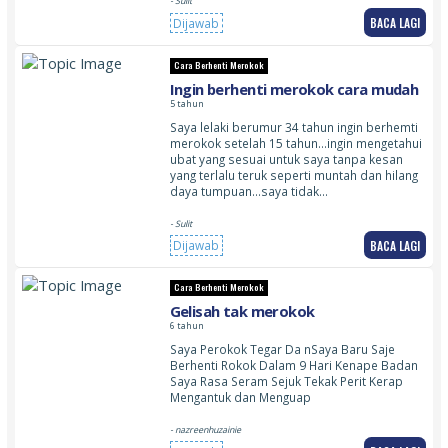
- Sulit
BACA LAGI
Dijawab
Cara Berhenti Merokok
Ingin berhenti merokok cara mudah
5 tahun
Saya lelaki berumur 34 tahun ingin berhemti
merokok setelah 15 tahun…ingin mengetahui
ubat yang sesuai untuk saya tanpa kesan
yang terlalu teruk seperti muntah dan hilang
daya tumpuan…saya tidak…
- Sulit
BACA LAGI
Dijawab
Cara Berhenti Merokok
Gelisah tak merokok
6 tahun
Saya Perokok Tegar Da nSaya Baru Saje
Berhenti Rokok Dalam 9 Hari Kenape Badan
Saya Rasa Seram Sejuk Tekak Perit Kerap
Mengantuk dan Menguap
- nazreenhuzainie