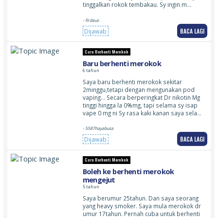
tinggalkan rokok tembakau. Sy ingin m…
- firdaus
BACA LAGI
Dijawab
Cara Berhenti Merokok
Baru berhenti merokok
6 tahun
Saya baru berhenti merokok sekitar
2minggu,tetapi dengan mengunakan pod
vaping… Secara berperingkat Dr nikotin Mg
tinggi hingga la 0%mg, tapi selama sy isap
vape 0 mg ni Sy rasa kaki kanan saya sela…
- 5587hayabusa
BACA LAGI
Dijawab
Cara Berhenti Merokok
Boleh ke berhenti merokok
mengejut
5 tahun
Saya berumur 25tahun. Dan saya seorang
yang heavy smoker. Saya mula merokok dr
umur 17tahun. Pernah cuba untuk berhenti