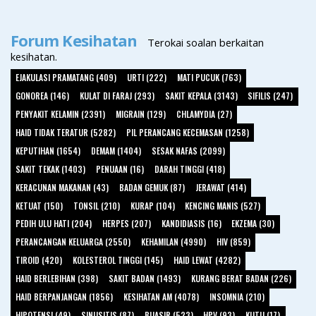
Forum Kesihatan
Terokai soalan berkaitan
kesihatan.
EJAKULASI PRAMATANG (409)
URTI (222)
MATI PUCUK (763)
GONOREA (146)
KULAT DI FARAJ (293)
SAKIT KEPALA (3143)
SIFILIS (247)
PENYAKIT KELAMIN (2391)
MIGRAIN (129)
CHLAMYDIA (27)
HAID TIDAK TERATUR (5282)
PIL PERANCANG KECEMASAN (1258)
KEPUTIHAN (1654)
DEMAM (1404)
SESAK NAFAS (2099)
SAKIT TEKAK (1403)
PENUAAN (16)
DARAH TINGGI (418)
KERACUNAN MAKANAN (43)
BADAN GEMUK (87)
JERAWAT (414)
KETUAT (150)
TONSIL (210)
KURAP (104)
KENCING MANIS (527)
PEDIH ULU HATI (204)
HERPES (207)
KANDIDIASIS (16)
EKZEMA (30)
PERANCANGAN KELUARGA (2550)
KEHAMILAN (4990)
HIV (859)
TIROID (420)
KOLESTEROL TINGGI (145)
HAID LEWAT (4282)
HAID BERLEBIHAN (398)
SAKIT BADAN (1493)
KURANG BERAT BADAN (226)
HAID BERPANJANGAN (1856)
KESIHATAN AM (4078)
INSOMNIA (210)
HIPOTENSI (49)
SINUSITIS (87)
BUASIR (523)
HPV (93)
KUTU (17)