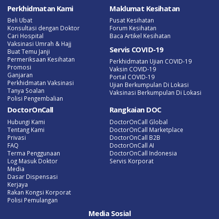
Perkhidmatan Kami
Maklumat Kesihatan
Beli Ubat
Pusat Kesihatan
Konsultasi dengan Doktor
Forum Kesihatan
Cari Hospital
Baca Artikel Kesihatan
Vaksinasi Umrah & Hajj
Servis COVID-19
Buat Temu Janji
Permeriksaan Kesihatan
Perkhidmatan Ujian COVID-19
Promosi
Vaksin COVID-19
Ganjaran
Portal COVID-19
Perkhidmatan Vaksinasi
Ujian Berkumpulan Di Lokasi
Tanya Soalan
Vaksinasi Berkumpulan Di Lokasi
Polisi Pengembalian
DoctorOnCall
Rangkaian DOC
Hubungi Kami
DoctorOnCall Global
Tentang Kami
DoctorOnCall Marketplace
Privasi
DoctorOnCall B2B
FAQ
DoctorOnCall AI
Terma Penggunaan
DoctorOnCall Indonesia
Log Masuk Doktor
Servis Korporat
Media
Dasar Dispensasi
Kerjaya
Rakan Kongsi Korporat
Polisi Pemulangan
Media Sosial