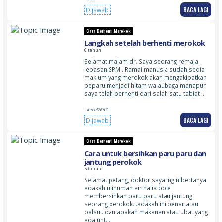
BACA LAGI
Dijawab
Cara Berhenti Merokok
Langkah setelah berhenti merokok
6 tahun
Selamat malam dr. Saya seorang remaja
lepasan SPM . Ramai manusia sudah sedia
maklum yang merokok akan mengakibatkan
peparu menjadi hitam walaubagaimanapun
saya telah berhenti dari salah satu tabiat …
- kerul7667
BACA LAGI
Dijawab
Cara Berhenti Merokok
Cara untuk bersihkan paru paru dan
jantung perokok
5 tahun
Selamat petang, doktor saya ingin bertanya
adakah minuman air halia bole
membersihkan paru paru atau jantung
seorang perokok…adakah ini benar atau
palsu…dan apakah makanan atau ubat yang
ada unt…