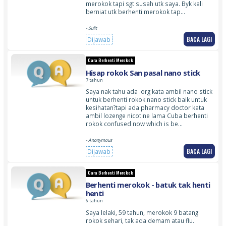
merokok tapi sgt susah utk saya. Byk kali
berniat utk berhenti merokok tap…
- Sulit
BACA LAGI
Dijawab
Cara Berhenti Merokok
Hisap rokok San pasal nano stick
7 tahun
Saya nak tahu ada .org kata ambil nano stick
untuk berhenti rokok nano stick baik untuk
kesihatan?tapi ada pharmacy doctor kata
ambil lozenge nicotine lama Cuba berhenti
rokok confused now which is be…
- Anonymous
BACA LAGI
Dijawab
Cara Berhenti Merokok
Berhenti merokok - batuk tak henti
henti
6 tahun
Saya lelaki, 59 tahun, merokok 9 batang
rokok sehari, tak ada demam atau flu.