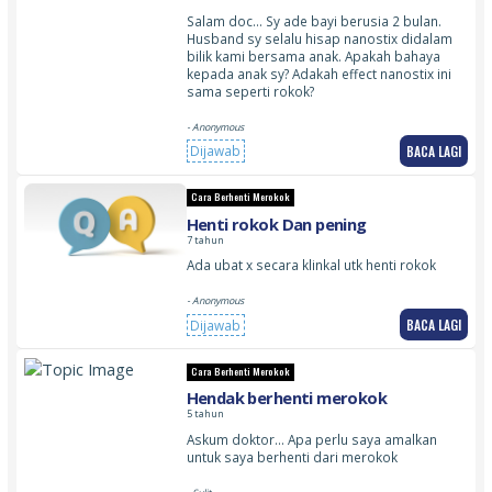
Salam doc… Sy ade bayi berusia 2 bulan.
Husband sy selalu hisap nanostix didalam
bilik kami bersama anak. Apakah bahaya
kepada anak sy? Adakah effect nanostix ini
sama seperti rokok?
- Anonymous
BACA LAGI
Dijawab
Cara Berhenti Merokok
Henti rokok Dan pening
7 tahun
Ada ubat x secara klinkal utk henti rokok
- Anonymous
BACA LAGI
Dijawab
Cara Berhenti Merokok
Hendak berhenti merokok
5 tahun
Askum doktor… Apa perlu saya amalkan
untuk saya berhenti dari merokok