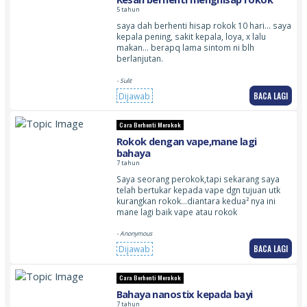
5 tahun
saya dah berhenti hisap rokok 10 hari… saya
kepala pening, sakit kepala, loya, x lalu
makan… berapq lama sintom ni blh
berlanjutan.
- Sulit
BACA LAGI
Dijawab
Cara Berhenti Merokok
Rokok dengan vape,mane lagi
bahaya
7 tahun
Saya seorang perokok,tapi sekarang saya
telah bertukar kepada vape dgn tujuan utk
kurangkan rokok…diantara kedua² nya ini
mane lagi baik vape atau rokok
- Anonymous
BACA LAGI
Dijawab
Cara Berhenti Merokok
Bahaya nanostix kepada bayi
7 tahun