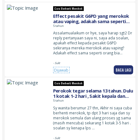
Cara Berhenti Merokok
Effect pesakit G6PD yang merokok
atau vaping, adakah sama seperti
orang yang tidak berpenyakit atau
5 tahun
lebih berbahaya?
Assalamualaikum or hye, saya harap sgt2 Dr
reply pertanyaan saya ni, saya ada soalan,
apakah effect kepada pesakit G6PD
sekiranya mereka merokok atau vaping?
Adakah effect sama seperti orang bia…
- Sulit
BACA LAGI
Dijawab
Cara Berhenti Merokok
Perokok tegar selama 13 tahun. Dulu
1 kotak 1-2 hari , Sakit kepala dan
rasa nak pitam
5 tahun
Sy wanita berumur 27 thn, Akhir ni saya cuba
berhenti merokok, tp dpt 3 hari saja dan sy
merokok semula dan ulang proses yg sama
(masih mencuba) sekarang 1 kotak 3-5 hari .
soalan sy kenapa lps …
- Sulit