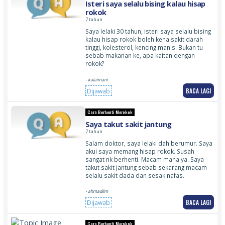
Isteri saya selalu bising kalau hisap
rokok
7 tahun
Saya lelaki 30 tahun, isteri saya selalu bising
kalau hisap rokok boleh kena sakit darah
tinggi, kolesterol, kencing manis. Bukan tu
sebab makanan ke, apa kaitan dengan
rokok?
- kalaimani
BACA LAGI
Dijawab
Cara Berhenti Merokok
Saya takut sakit jantung
7 tahun
Salam doktor, saya lelaki dah berumur. Saya
akui saya memang hisap rokok. Susah
sangat nk berhenti. Macam mana ya. Saya
takut sakit jantung sebab sekarang macam
selalu sakit dada dan sesak nafas.
- ahmadlim
BACA LAGI
Dijawab
Cara Berhenti Merokok