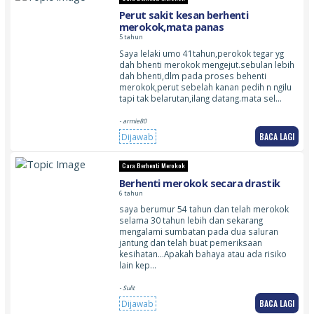
Perut sakit kesan berhenti
merokok,mata panas
5 tahun
Saya lelaki umo 41tahun,perokok tegar yg
dah bhenti merokok mengejut.sebulan lebih
dah bhenti,dlm pada proses behenti
merokok,perut sebelah kanan pedih n ngilu
tapi tak belarutan,ilang datang.mata sel…
- armie80
BACA LAGI
Dijawab
Cara Berhenti Merokok
Berhenti merokok secara drastik
6 tahun
saya berumur 54 tahun dan telah merokok
selama 30 tahun lebih dan sekarang
mengalami sumbatan pada dua saluran
jantung dan telah buat pemeriksaan
kesihatan…Apakah bahaya atau ada risiko
lain kep…
- Sulit
BACA LAGI
Dijawab