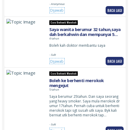
- Anonymous
BACA LAGI
Dijawab
Cara Berhenti Merokok
Saya wanita berumur 32 tahun,saya
dah berkahwin dan mempunyai 5
orang anak,sejak saya mengandung
4 tahun
anak ke2 saya sudah jadi perokok
Boleh kah doktor membantu saya
tegar dan susah untuk berenti
- Sulit
BACA LAGI
Dijawab
Cara Berhenti Merokok
Boleh ke berhenti merokok
mengejut
5 tahun
Saya berumur 25tahun. Dan saya seorang
yang heavy smoker. Saya mula merokok dr
umur 17tahun. Pernah cuba untuk berhenti
merokok tapi sgt susah utk saya. Byk kali
berniat utk berhenti merokok tap…
- Sulit