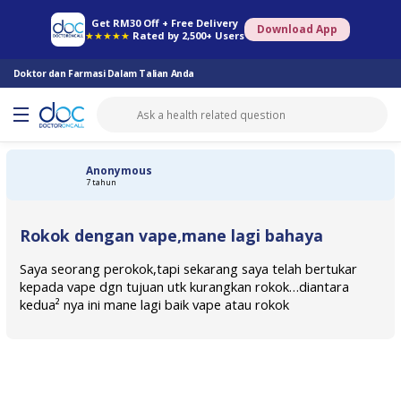
Farmasi Online
Konsult Doktor
Saringan Kesihatan
Konsult Pakar
Get RM30 Off + Free Delivery
Download App
★★★★★
Rated by 2,500+ Users
Doktor dan Farmasi Dalam Talian Anda
Anonymous
7 tahun
Rokok dengan vape,mane lagi bahaya
Saya seorang perokok,tapi sekarang saya telah bertukar
kepada vape dgn tujuan utk kurangkan rokok…diantara
kedua² nya ini mane lagi baik vape atau rokok