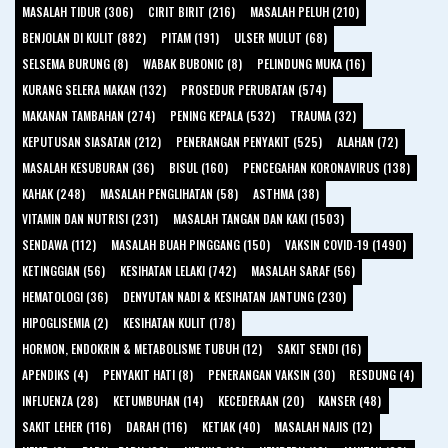
MASALAH TIDUR (306)
CIRIT BIRIT (216)
MASALAH PELUH (210)
BENJOLAN DI KULIT (882)
PITAM (191)
ULSER MULUT (68)
SELSEMA BURUNG (8)
WABAK BUBONIC (8)
PELINDUNG MUKA (16)
KURANG SELERA MAKAN (132)
PROSEDUR PERUBATAN (574)
MAKANAN TAMBAHAN (274)
PENING KEPALA (532)
TRAUMA (32)
KEPUTUSAN SIASATAN (212)
PENERANGAN PENYAKIT (525)
ALAHAN (72)
MASALAH KESUBURAN (36)
BISUL (160)
PENCEGAHAN KORONAVIRUS (138)
KAHAK (248)
MASALAH PENGLIHATAN (58)
ASTHMA (38)
VITAMIN DAN NUTRISI (231)
MASALAH TANGAN DAN KAKI (1503)
SENDAWA (112)
MASALAH BUAH PINGGANG (150)
VAKSIN COVID-19 (1490)
KETINGGIAN (56)
KESIHATAN LELAKI (742)
MASALAH SARAF (56)
HEMATOLOGI (36)
DENYUTAN NADI & KESIHATAN JANTUNG (230)
HIPOGLISEMIA (2)
KESIHATAN KULIT (178)
HORMON, ENDOKRIN & METABOLISME TUBUH (12)
SAKIT SENDI (16)
APENDIKS (4)
PENYAKIT HATI (8)
PENERANGAN VAKSIN (30)
RESDUNG (4)
INFLUENZA (28)
KETUMBUHAN (14)
KECEDERAAN (20)
KANSER (48)
SAKIT LEHER (116)
DARAH (116)
KETIAK (40)
MASALAH NAJIS (12)