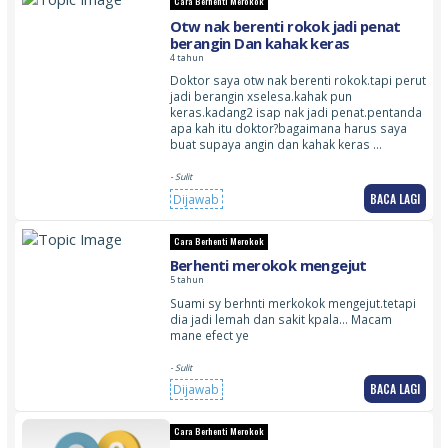
Cara Berhenti Merokok
Otw nak berenti rokok jadi penat
berangin Dan kahak keras
4 tahun
Doktor saya otw nak berenti rokok.tapi perut
jadi berangin xselesa.kahak pun
keras.kadang2 isap nak jadi penat.pentanda
apa kah itu doktor?bagaimana harus saya
buat supaya angin dan kahak keras …
- Sulit
BACA LAGI
Dijawab
Cara Berhenti Merokok
Berhenti merokok mengejut
5 tahun
Suami sy berhnti merkokok mengejut.tetapi
dia jadi lemah dan sakit kpala… Macam
mane efect ye
- Sulit
BACA LAGI
Dijawab
Cara Berhenti Merokok