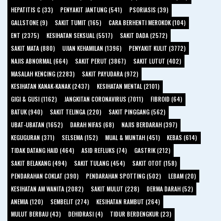
HEPATITIS C (33)
PENYAKIT JANTUNG (541)
PSORIASIS (39)
GALLSTONE (9)
SAKIT TUMIT (165)
CARA BERHENTI MEROKOK (104)
ENT (2375)
KESIHATAN SEKSUAL (5517)
SAKIT DADA (2572)
SAKIT MATA (880)
UJIAN KEHAMILAN (1396)
PENYAKIT KULIT (3772)
NAJIS ABNORMAL (664)
SAKIT PERUT (3867)
SAKIT LUTUT (402)
MASALAH KENCING (2283)
SAKIT PAYUDARA (972)
KESIHATAN KANAK-KANAK (2437)
KESIHATAN MENTAL (2101)
GIGI & GUSI (1162)
JANGKITAN CORONAVIRUS (7011)
FIBROID (64)
BATUK (940)
SAKIT TELINGA (220)
SAKIT PINGGANG (562)
UBAT-UBATAN (1652)
DARAH NIFAS (68)
NAJIS BERDARAH (397)
KEGUGURAN (371)
SELSEMA (152)
MUAL & MUNTAH (451)
KEBAS (614)
TIDAK DATANG HAID (464)
ASID REFLUKS (74)
GASTRIK (212)
SAKIT BELAKANG (494)
SAKIT TULANG (454)
SAKIT OTOT (158)
PENDARAHAN COKLAT (390)
PENDARAHAN SPOTTING (502)
LEBAM (20)
KESIHATAN AM WANITA (2082)
SAKIT MULUT (228)
DERMA DARAH (52)
ANEMIA (120)
SEMBELIT (274)
KESIHATAN RAMBUT (264)
MULUT BERBAU (43)
DEHIDRASI (4)
TIDUR BERDENGKUR (23)