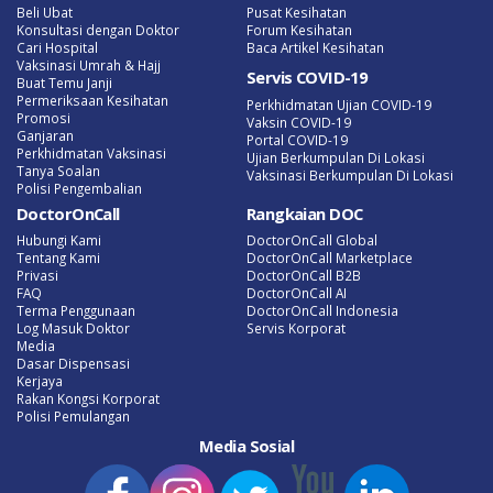
Beli Ubat
Pusat Kesihatan
Konsultasi dengan Doktor
Forum Kesihatan
Cari Hospital
Baca Artikel Kesihatan
Vaksinasi Umrah & Hajj
Servis COVID-19
Buat Temu Janji
Permeriksaan Kesihatan
Perkhidmatan Ujian COVID-19
Promosi
Vaksin COVID-19
Ganjaran
Portal COVID-19
Perkhidmatan Vaksinasi
Ujian Berkumpulan Di Lokasi
Tanya Soalan
Vaksinasi Berkumpulan Di Lokasi
Polisi Pengembalian
DoctorOnCall
Rangkaian DOC
Hubungi Kami
DoctorOnCall Global
Tentang Kami
DoctorOnCall Marketplace
Privasi
DoctorOnCall B2B
FAQ
DoctorOnCall AI
Terma Penggunaan
DoctorOnCall Indonesia
Log Masuk Doktor
Servis Korporat
Media
Dasar Dispensasi
Kerjaya
Rakan Kongsi Korporat
Polisi Pemulangan
Media Sosial