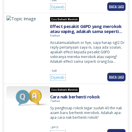
- Sulit
BACA LAGI
Dijawab
Cara Berhenti Merokok
Effect pesakit G6PD yang merokok
atau vaping, adakah sama seperti
orang yang tidak berpenyakit atau
5 tahun
lebih berbahaya?
Assalamualaikum or hye, saya harap sgt2 Dr
reply pertanyaan saya ni, saya ada soalan,
apakah effect kepada pesakit G6PD
sekiranya mereka merokok atau vaping?
Adakah effect sama seperti orang bia…
- Sulit
BACA LAGI
Dijawab
Cara Berhenti Merokok
Cara nak berhenti rokok
7 tahun
Sy penghisap rokok tegar sudah 40 thn nak
azam baru berhenti merokok. Adakah apa-
apa cara nak berhenti rokok?
- garry