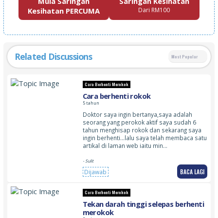
Mula Saringan
Saringan Kesihatan
Kesihatan PERCUMA
Dari RM100
Related Discussions
Most Popular
Cara Berhenti Merokok
Cara berhenti rokok
5 tahun
Doktor saya ingin bertanya,saya adalah
seorang yang perokok aktif saya sudah 6
tahun menghisap rokok dan sekarang saya
ingin berhenti…lalu saya telah membaca satu
artikal di laman web iaitu min…
- Sulit
BACA LAGI
Dijawab
Cara Berhenti Merokok
Tekan darah tinggi selepas berhenti
merokok