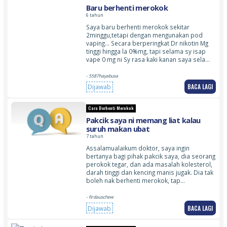
Baru berhenti merokok
6 tahun
Saya baru berhenti merokok sekitar
2minggu,tetapi dengan mengunakan pod
vaping… Secara berperingkat Dr nikotin Mg
tinggi hingga la 0%mg, tapi selama sy isap
vape 0 mg ni Sy rasa kaki kanan saya sela…
- 5587hayabusa
BACA LAGI
Dijawab
Cara Berhenti Merokok
Pakcik saya ni memang liat kalau
suruh makan ubat
7 tahun
Assalamualaikum doktor, saya ingin
bertanya bagi pihak pakcik saya, dia seorang
perokok tegar, dan ada masalah kolesterol,
darah tinggi dan kencing manis jugak. Dia tak
boleh nak berhenti merokok, tap…
- firdauschew
BACA LAGI
Dijawab