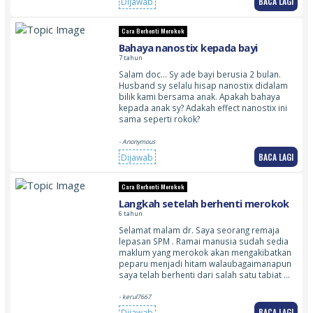
BACA LAGI
Dijawab
Cara Berhenti Merokok
Bahaya nanostix kepada bayi
7 tahun
Salam doc… Sy ade bayi berusia 2 bulan.
Husband sy selalu hisap nanostix didalam
bilik kami bersama anak. Apakah bahaya
kepada anak sy? Adakah effect nanostix ini
sama seperti rokok?
- Anonymous
BACA LAGI
Dijawab
Cara Berhenti Merokok
Langkah setelah berhenti merokok
6 tahun
Selamat malam dr. Saya seorang remaja
lepasan SPM . Ramai manusia sudah sedia
maklum yang merokok akan mengakibatkan
peparu menjadi hitam walaubagaimanapun
saya telah berhenti dari salah satu tabiat …
- kerul7667
BACA LAGI
Dijawab