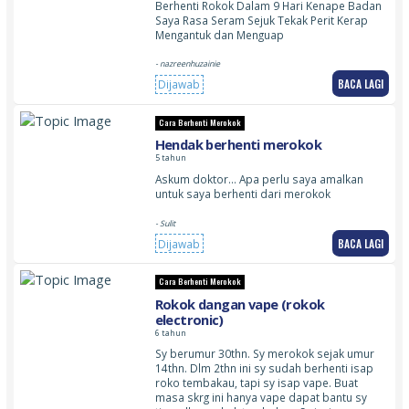
Berhenti Rokok Dalam 9 Hari Kenape Badan
Saya Rasa Seram Sejuk Tekak Perit Kerap
Mengantuk dan Menguap
- nazreenhuzainie
BACA LAGI
Dijawab
Cara Berhenti Merokok
Hendak berhenti merokok
5 tahun
Askum doktor… Apa perlu saya amalkan
untuk saya berhenti dari merokok
- Sulit
BACA LAGI
Dijawab
Cara Berhenti Merokok
Rokok dangan vape (rokok
electronic)
6 tahun
Sy berumur 30thn. Sy merokok sejak umur
14thn. Dlm 2thn ini sy sudah berhenti isap
roko tembakau, tapi sy isap vape. Buat
masa skrg ini hanya vape dapat bantu sy