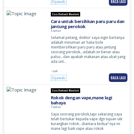
BACA LAGI
Dijawab
Cara Berhenti Merokok
Cara untuk bersihkan paru paru dan
jantung perokok
5 tahun
Selamat petang, doktor saya ingin bertanya
adakah minuman air halia bole
membersihkan paru paru atau jantung
seorang perokok…adakah ini benar atau
palsu…dan apakah makanan atau ubat yang
ada unt…
- Sulit
BACA LAGI
Dijawab
Cara Berhenti Merokok
Rokok dengan vape,mane lagi
bahaya
7 tahun
Saya seorang perokok,tapi sekarang saya
telah bertukar kepada vape dgn tujuan utk
kurangkan rokok…diantara kedua² nya ini
mane lagi baik vape atau rokok