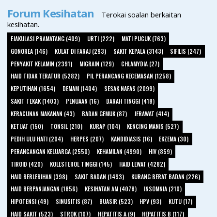
Forum Kesihatan
Terokai soalan berkaitan
kesihatan.
EJAKULASI PRAMATANG (409)
URTI (222)
MATI PUCUK (763)
GONOREA (146)
KULAT DI FARAJ (293)
SAKIT KEPALA (3143)
SIFILIS (247)
PENYAKIT KELAMIN (2391)
MIGRAIN (129)
CHLAMYDIA (27)
HAID TIDAK TERATUR (5282)
PIL PERANCANG KECEMASAN (1258)
KEPUTIHAN (1654)
DEMAM (1404)
SESAK NAFAS (2099)
SAKIT TEKAK (1403)
PENUAAN (16)
DARAH TINGGI (418)
KERACUNAN MAKANAN (43)
BADAN GEMUK (87)
JERAWAT (414)
KETUAT (150)
TONSIL (210)
KURAP (104)
KENCING MANIS (527)
PEDIH ULU HATI (204)
HERPES (207)
KANDIDIASIS (16)
EKZEMA (30)
PERANCANGAN KELUARGA (2550)
KEHAMILAN (4990)
HIV (859)
TIROID (420)
KOLESTEROL TINGGI (145)
HAID LEWAT (4282)
HAID BERLEBIHAN (398)
SAKIT BADAN (1493)
KURANG BERAT BADAN (226)
HAID BERPANJANGAN (1856)
KESIHATAN AM (4078)
INSOMNIA (210)
HIPOTENSI (49)
SINUSITIS (87)
BUASIR (523)
HPV (93)
KUTU (17)
HAID SAKIT (523)
STROK (107)
HEPATITIS A (9)
HEPATITIS B (117)