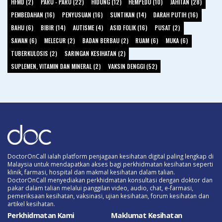
HFMD (2)
PARU - PARU (22)
HIDUNG (12)
HEMPEDU (10)
JAHITAN (28)
PEMBEDAHAN (16)
PENYUSUAN (16)
SUNTIKAN (14)
DARAH PUTIH (16)
BAHU (6)
BIBIR (14)
AUTISME (4)
ASID FOLIK (16)
PUSAT (2)
SAWAN (6)
MELECUR (2)
BADAN BERBAU (2)
RUAM (6)
MUKA (6)
TUBERKULOSIS (2)
SARINGAN KESIHATAN (2)
SUPLEMEN, VITAMIN DAN MINERAL (2)
VAKSIN DENGGI (52)
DoctorOnCall ialah platform penjagaan kesihatan digital paling lengkap di
Malaysia untuk mendapatkan akses bagi perkhidmatan kesihatan seperti
klinik, farmasi, hospital dan makmal kesihatan dalam talian.
DoctorOnCall menyediakan perkhidmatan konsultasi dengan doktor dan
pakar dalam talian melalui panggilan video, audio, chat, e-farmasi,
pemeriksaan kesihatan, vaksinasi, ujian kesihatan, forum kesihatan dan
artikel kesihatan.
Perkhidmatan Kami
Maklumat Kesihatan