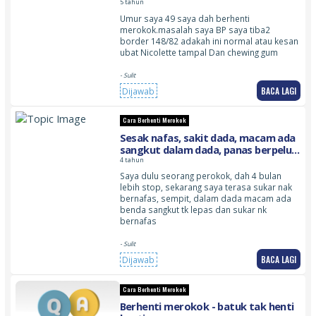
5 tahun
Umur saya 49 saya dah berhenti
merokok.masalah saya BP saya tiba2
border 148/82 adakah ini normal atau kesan
ubat Nicolette tampal Dan chewing gum
- Sulit
BACA LAGI
Dijawab
Cara Berhenti Merokok
Sesak nafas, sakit dada, macam ada
sangkut dalam dada, panas berpeluh
berpeluh dan rasa cukup takselesa
4 tahun
untuk bernafas
Saya dulu seorang perokok, dah 4 bulan
lebih stop, sekarang saya terasa sukar nak
bernafas, sempit, dalam dada macam ada
benda sangkut tk lepas dan sukar nk
bernafas
- Sulit
BACA LAGI
Dijawab
Cara Berhenti Merokok
Berhenti merokok - batuk tak henti