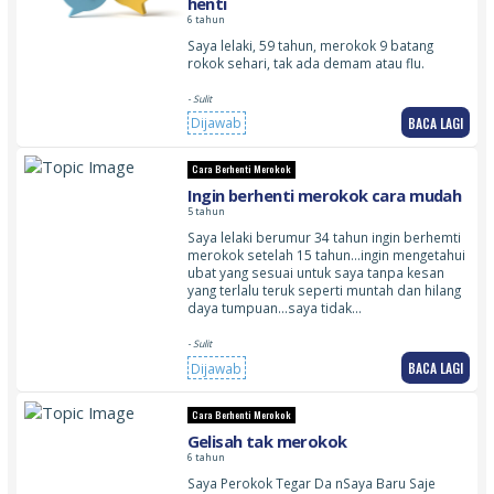
henti
6 tahun
Saya lelaki, 59 tahun, merokok 9 batang
rokok sehari, tak ada demam atau flu.
- Sulit
BACA LAGI
Dijawab
Cara Berhenti Merokok
Ingin berhenti merokok cara mudah
5 tahun
Saya lelaki berumur 34 tahun ingin berhemti
merokok setelah 15 tahun…ingin mengetahui
ubat yang sesuai untuk saya tanpa kesan
yang terlalu teruk seperti muntah dan hilang
daya tumpuan…saya tidak…
- Sulit
BACA LAGI
Dijawab
Cara Berhenti Merokok
Gelisah tak merokok
6 tahun
Saya Perokok Tegar Da nSaya Baru Saje