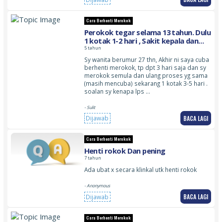
Cara Berhenti Merokok
Perokok tegar selama 13 tahun. Dulu
1 kotak 1-2 hari , Sakit kepala dan
rasa nak pitam
5 tahun
Sy wanita berumur 27 thn, Akhir ni saya cuba
berhenti merokok, tp dpt 3 hari saja dan sy
merokok semula dan ulang proses yg sama
(masih mencuba) sekarang 1 kotak 3-5 hari .
soalan sy kenapa lps …
- Sulit
BACA LAGI
Dijawab
Cara Berhenti Merokok
Henti rokok Dan pening
7 tahun
Ada ubat x secara klinkal utk henti rokok
- Anonymous
BACA LAGI
Dijawab
Cara Berhenti Merokok