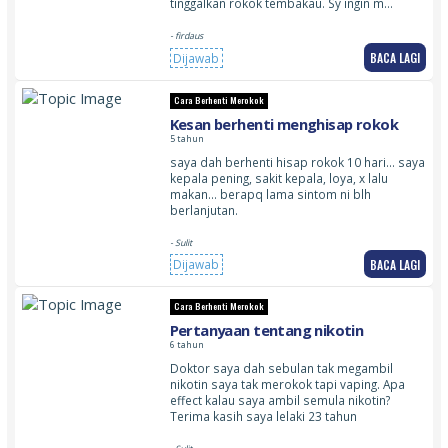
tinggalkan rokok tembakau. Sy ingin m…
- firdaus
BACA LAGI
Dijawab
Cara Berhenti Merokok
Kesan berhenti menghisap rokok
5 tahun
saya dah berhenti hisap rokok 10 hari… saya
kepala pening, sakit kepala, loya, x lalu
makan… berapq lama sintom ni blh
berlanjutan.
- Sulit
BACA LAGI
Dijawab
Cara Berhenti Merokok
Pertanyaan tentang nikotin
6 tahun
Doktor saya dah sebulan tak megambil
nikotin saya tak merokok tapi vaping. Apa
effect kalau saya ambil semula nikotin?
Terima kasih saya lelaki 23 tahun